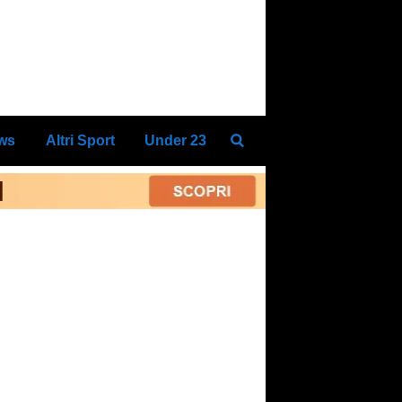
ews
Altri Sport
Under 23