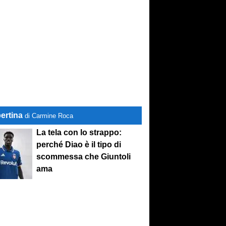
ertina
di Carmine Roca
La tela con lo strappo:
perché Diao è il tipo di
scommessa che Giuntoli
ama