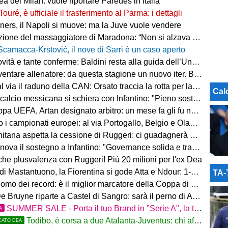
a del Milan: vuole riportare Paredes in Italia
Touré, è ufficiale il trasferimento al Parma: i dettagli
ers, il Napoli si muove: ma la Juve vuole vendere
ne del massaggiatore di Maradona: “Non si alzava dal letto, ero preoccupato”
Scamacca-Krstović, il nove di Sarri è un caso aperto
tà e tante conferme: Baldini resta alla guida dell’Under 21
e allenatore: da questa stagione un nuovo iter. Beretta: “Un percorso più organico”
via il raduno della CAN: Orsato traccia la rotta per la nuova stagione
Cal
io messicana si schiera con Infantino: "Pieno sostegno alla sua leadership"
FA, Artan designato arbitro: un mese fa gli fu negato l'ingresso negli Stati Uniti
 i campionati europei: al via Portogallo, Belgio e Olanda
tana aspetta la cessione di Ruggeri: ci guadagnerà qualcosa
ova il sostegno a Infantino: "Governance solida e trasparente"
 che plusvalenza con Ruggeri! Più 20 milioni per l'ex Dea
i Mastantuono, la Fiorentina si gode Atta e Ndour: 1-1 col Deportivo
TA
omo dei record: è il miglior marcatore della Coppa di Lega
 Bruyne riparte a Castel di Sangro: sarà il perno di Allegri
SUMMER SALE - Porta il tuo Brand in "Serie A", la tua azienda e professione titolare nel cuore dell'Atalanta
A
Todibo, è corsa a due Atalanta-Juventus: chi affonderà il colpo?
CATO DEA