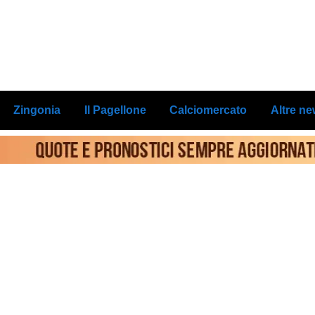
Zingonia
Il Pagellone
Calciomercato
Altre n