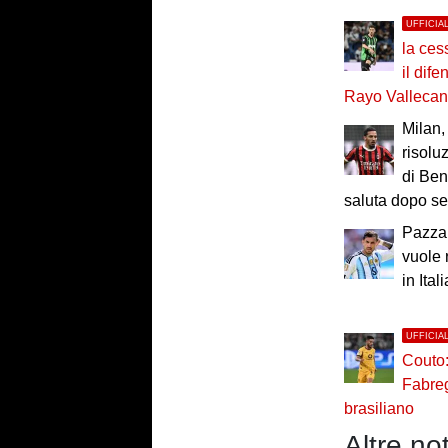
UFFICIA
la ces
il dif
Rayo Valleca
Milan, 
risolu
di Ben
saluta dopo se
Pazza 
vuole 
in Itali
UFFICIA
Couto:
Fabreg
brasiliano
Altre not