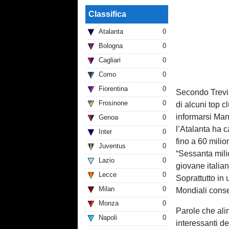
Classifica
Atalanta
0
Bologna
0
Cagliari
0
Como
0
Fiorentina
0
Secondo Trevis
Frosinone
0
di alcuni top c
informarsi Man
Genoa
0
l’Atalanta ha c
Inter
0
fino a 60 milio
Juventus
0
“Sessanta milio
Lazio
0
giovane italia
Lecce
0
Soprattutto in 
Milan
0
Mondiali conse
Monza
0
Parole che alim
Napoli
0
interessanti de