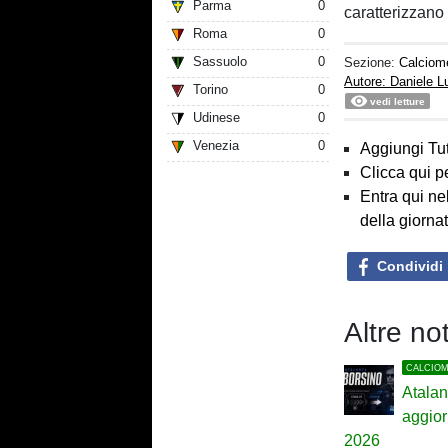
Parma
0
caratterizzano 
Roma
0
Sassuolo
0
Sezione:
Calciom
Autore: Daniele 
Torino
0
vedi letture
Udinese
0
Venezia
0
Aggiungi Tut
Clicca qui p
Entra qui ne
della giorna
Condividi
Altre no
CALCIO
Atalan
aggior
2026