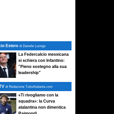
cio Estero
di Daniele Luongo
La Federcalcio messicana
si schiera con Infantino:
"Pieno sostegno alla sua
leadership"
-TV
di Redazione TuttoAtalanta.com
«Ti rivogliamo con la
squadra»: la Curva
atalantina non dimentica
Raimondi