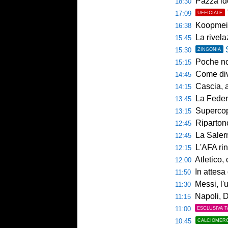
Pazza ide
18:30
17:09
UFFICIALE
Koopmein
16:38
La rivelazio
15:45
15:30
ZINGONIA
Poche novi
15:15
Come diventar
14:45
Cascia, al 
14:15
La Federcalc
13:45
Supercoppa UE
13:15
Ripartono
12:45
La Salerni
12:45
L'AFA rinn
12:15
Atletico,
12:00
In attesa d
11:50
Messi, l'u
11:30
Napoli, De
11:15
11:00
ESCLUSIVA T
10:45
CALCIOMER