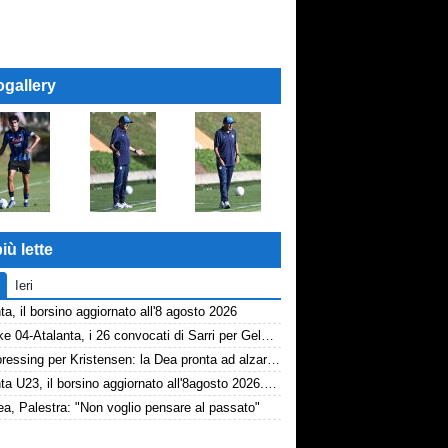
ogallery
iù lette
Ieri
ta, il borsino aggiornato all'8 agosto 2026
Schalke 04-Atalanta, i 26 convocati di Sarri per Gelsenkirchen
Dea, pressing per Kristensen: la Dea pronta ad alzare l'offerta all'Udinese
Atalanta U23, il borsino aggiornato all'8agosto 2026. Cantiere aperto per Beati
a, Palestra: "Non voglio pensare al passato"