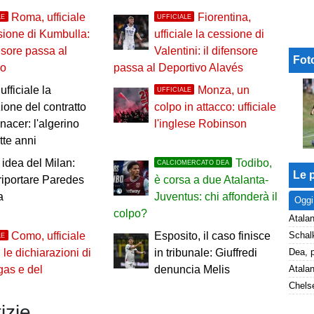
Roma, ufficiale
Fiorentina,
LE
UFFICIALE
sione di Kumbulla:
ufficiale la cessione di
ensore passa al
Valentini: il difensore
Fot
no
passa al Deportivo Alavés
ufficiale la
Monza, un
UFFICIALE
zione del contratto
colpo in attacco: ufficiale
nacer: l'algerino
l'inglese Robinson
tte anni
idea del Milan:
Todibo,
CALCIOMERCATO DEA
Le p
riportare Paredes
è corsa a due Atalanta-
a
Juventus: chi affonderà il
Oggi
colpo?
Atalan
Como, ufficiale
Esposito, il caso finisce
LE
 le dichiarazioni di
in tribunale: Giuffredi
as e del
denuncia Melis
Chelse
izie