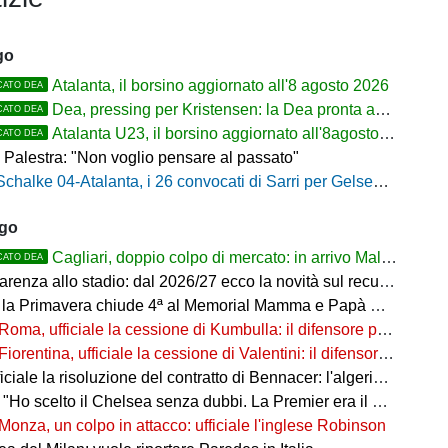
go
Atalanta, il borsino aggiornato all'8 agosto 2026
CATO DEA
Dea, pressing per Kristensen: la Dea pronta ad alzare l'offerta all'Udinese
CATO DEA
Atalanta U23, il borsino aggiornato all'8agosto 2026. Cantiere aperto per Beati
CATO DEA
 Palestra: "Non voglio pensare al passato"
Schalke 04-Atalanta, i 26 convocati di Sarri per Gelsenkirchen
ago
Cagliari, doppio colpo di mercato: in arrivo Maldini e Kevin Carlos
CATO DEA
arenza allo stadio: dal 2026/27 ecco la novità sul recupero
 la Primavera chiude 4ª al Memorial Mamma e Papà Cairo
Roma, ufficiale la cessione di Kumbulla: il difensore passa al Rayo Vallecano
Fiorentina, ufficiale la cessione di Valentini: il difensore passa al Deportivo Alavés
ale la risoluzione del contratto di Bennacer: l'algerino saluta dopo sette anni
"Ho scelto il Chelsea senza dubbi. La Premier era il mio sogno"
Monza, un colpo in attacco: ufficiale l'inglese Robinson