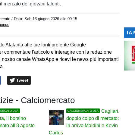
il mercato dei giovani talenti.
ercato
/ Data:
Sab 13 giugno 2026 alle 09:15
Luongo
TA 
to Atalanta alle tue fonti preferite Google
er commentare l'articolo e interagire con la redazione
l nostro canale WhatsApp e ricevi le news più importanti
ta
Tweet
tizie - Calciomercato
Cagliari,
MERCATO DEA
CALCIOMERCATO DEA
ta, il borsino
doppio colpo di mercato:
nato all'8 agosto
in arrivo Maldini e Kevin
Carlos