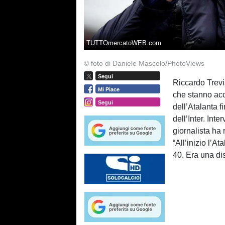
TUTTOmercatoWEB.com
© foto di Daniele Mascolo/PhotoViews
Segui
Riccardo Trevi
Mi Piace
che stanno ac
Segui
dell’Atalanta f
dell’Inter. Int
giornalista ha r
“All’inizio l’A
40. Era una dis