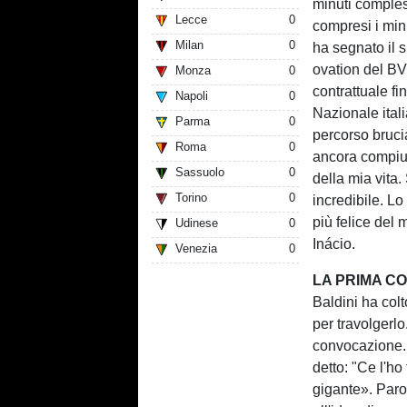
minuti comples
Lecce
0
compresi i minu
Milan
0
ha segnato il s
ovation del B
Monza
0
contrattuale fi
Napoli
0
Nazionale ital
Parma
0
percorso bruci
Roma
0
ancora compiut
Sassuolo
0
della mia vita
Torino
0
incredibile. L
più felice del
Udinese
0
Inácio.
Venezia
0
LA PRIMA CO
Baldini ha col
per travolgerl
convocazione. 
detto: "Ce l'h
gigante». Parol