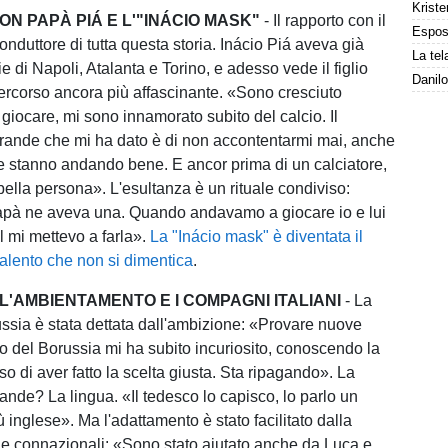
Kriste
ON PAPÀ PIÁ E L'"INÁCIO MASK"
- Il rapporto con il
 conduttore di tutta questa storia. Inácio Piá aveva già
ie di Napoli, Atalanta e Torino, e adesso vede il figlio
rcorso ancora più affascinante. «Sono cresciuto
iocare, mi sono innamorato subito del calcio. Il
grande che mi ha dato è di non accontentarmi mai, anche
 stanno andando bene. E ancor prima di un calciatore,
bella persona». L'esultanza è un rituale condiviso:
pà ne aveva una. Quando andavamo a giocare io e lui
l mi mettevo a farla».
La "Inácio mask" è diventata il
talento che non si dimentica
.
L'AMBIENTAMENTO E I COMPAGNI ITALIANI
- La
ussia è stata dettata dall'ambizione: «Provare nuove
tto del Borussia mi ha subito incuriosito, conoscendo la
 so di aver fatto la scelta giusta. Sta ripagando». La
grande? La lingua. «Il tedesco lo capisco, lo parlo un
inglese». Ma l'adattamento è stato facilitato dalla
e connazionali: «Sono stato aiutato anche da Luca e