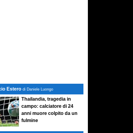
cio Estero
di Daniele Luongo
Thailandia, tragedia in
campo: calciatore di 24
anni muore colpito da un
fulmine