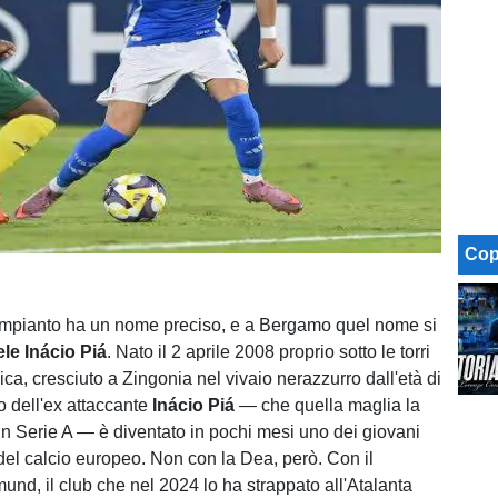
Cop
 rimpianto ha un nome preciso, e a Bergamo quel nome si
le Inácio Piá
. Nato il 2 aprile 2008 proprio sotto le torri
bica, cresciuto a Zingonia nel vivaio nerazzurro dall'età di
lio dell'ex attaccante
Inácio Piá
— che quella maglia la
in Serie A — è diventato in pochi mesi uno dei giovani
 del calcio europeo. Non con la Dea, però. Con il
und, il club che nel 2024 lo ha strappato all'Atalanta