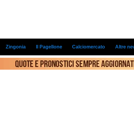
Zingonia
Il Pagellone
Calciomercato
Altre n