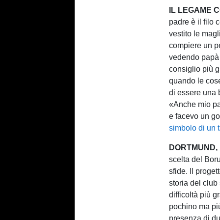
IL LEGAME C
padre è il filo
vestito le magl
compiere un pe
vedendo papà g
consiglio più 
quando le cose
di essere una 
«Anche mio pa
e facevo un go
simbolo di un 
DORTMUND, 
scelta del Bor
sfide. Il proge
storia del club
difficoltà più 
pochino ma più 
presenza di du