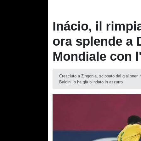
Inácio, il rimp
ora splende a 
Mondiale con l'
Cresciuto a Zingonia, scippato dai gialloneri n
Baldini lo ha già blindato in azzurro