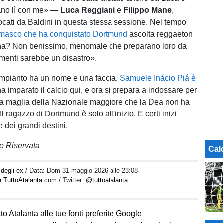
rano lì con me» —
Luca Reggiani
e
Filippo Mane
,
cati da Baldini in questa stessa sessione. Nel tempo
amasco che ha conquistato Dortmund
ascolta reggaeton
ina? Non benissimo, menomale che preparano loro da
imenti sarebbe un disastro».
rimpianto ha un nome e una faccia.
Samuele Inácio Piá è
ha imparato il calcio qui, e ora si prepara a indossare per
 la maglia della Nazionale maggiore che la Dea non ha
Il ragazzo di Dortmund è solo all'inizio. E certi inizi
 dei grandi destini.
e Riservata
Cal
 degli ex
/ Data:
Dom 31 maggio 2026 alle 23:08
e TuttoAtalanta.com
/ Twitter:
@tuttoatalanta
to Atalanta alle tue fonti preferite Google