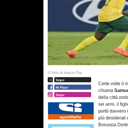
© foto di Inacio Pia
Segui
Certe volte il
Mi Piace
chiama
Samue
Segui
della città oro
sei anni, il fig
portò davvero 
più desiderati
Borussia Dortm