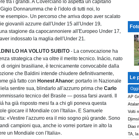
ere tra i grandi. A Coverciano lo aspetta un capitano
Gigio Donnarumma che è l'idolo di tutti noi, lo
e esempio». Un percorso che arriva dopo aver scalato
rie giovanili azzurre dall'Under 15 all'Under 19,
Fot
una stagione da capocannoniere all'Europeo Under 17,
ver indossato la maglia dell'Under 21.
DINI LO HA VOLUTO SUBITO
- La convocazione ha
za strategica che va oltre il merito tecnico. Inácio, nato
i origini brasiliane, è tecnicamente convocabile dalla
zione che Baldini intende chiudere definitivamente,
Le p
ome già fatto con
Honest Ahanor
: portarlo in Nazionale
iela sentire sua, blindarlo all'azzurro prima che
Carlo
Oggi
missario tecnico del Brasile — possa farsi avanti. Il
iá ha già risposto mesi fa a chi gli poneva questa
e giocare il Mondiale con l'Italia». E Samuele
ta: «Vestire l'azzurro era il mio sogno più grande. Sono
randi campioni qua, anche io vorrei portare in alto la
re un Mondiale con l'Italia».