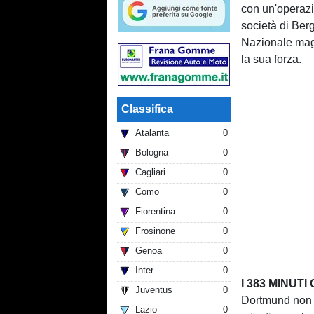
con un'operazi
società di Be
Nazionale magg
la sua forza.
Classifica
Atalanta
0
Bologna
0
Cagliari
0
Como
0
Fiorentina
0
Frosinone
0
Genoa
0
Inter
0
I 383 MINUT
Juventus
0
Dortmund non ha
Lazio
0