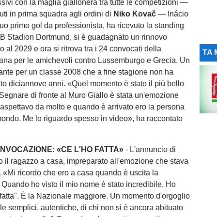
sivi con la maglia giallonera tra tutte le competizioni —
ti in prima squadra agli ordini di
Niko Kovač
— Inácio
uo primo gol da professionista, ha ricevuto la standing
VB Stadion Dortmund, si è guadagnato un rinnovo
no al 2029 e ora si ritrova tra i 24 convocati della
TA 
iana per le amichevoli contro Lussemburgo e Grecia. Un
ante per un classe 2008 che a fine stagione non ha
o diciannove anni. «Quel momento è stato il più bello
. Segnare di fronte al Muro Giallo è stata un'emozione
o aspettavo da molto e quando è arrivato ero la persona
 mondo. Me lo riguardo spesso in video», ha raccontato
NVOCAZIONE: «CE L'HO FATTA»
- L'annuncio di
to il ragazzo a casa, impreparato all'emozione che stava
o. «Mi ricordo che ero a casa quando è uscita la
Quando ho visto il mio nome è stato incredibile. Ho
o fatta". È la Nazionale maggiore. Un momento d'orgoglio
e semplici, autentiche, di chi non si è ancora abituato