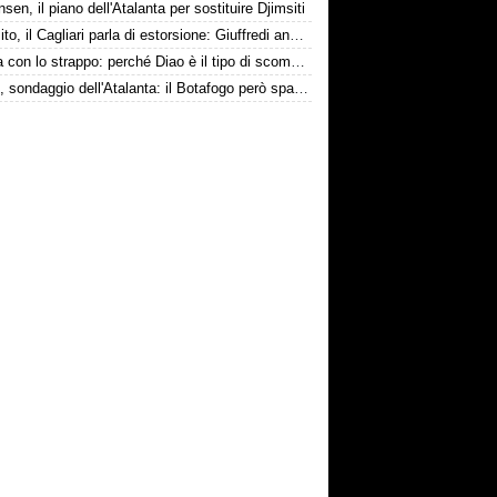
nsen, il piano dell'Atalanta per sostituire Djimsiti
Esposito, il Cagliari parla di estorsione: Giuffredi annuncia denuncia
La tela con lo strappo: perché Diao è il tipo di scommessa che Giuntoli ama
Danilo, sondaggio dell'Atalanta: il Botafogo però spara alto