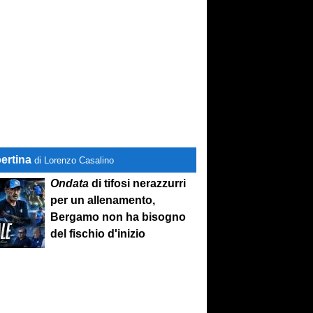
ertina
di Lorenzo Casalino
Ondata
di tifosi nerazzurri
per un allenamento,
Bergamo non ha bisogno
del fischio d'inizio