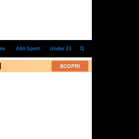
ews
Altri Sport
Under 23