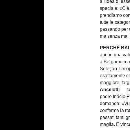
all'idea di ess
speciale: «C'è 
prendiamo com
tutte le catego
passando per 
ma senza mai a
PERCHÉ BAL
anche una valen
a Bergamo ma d
Seleção. Un'op
esattamente c
maggiore, fargl
Ancelotti
— com
padre Inácio P
domanda: «Vuol
conferma la rot
passati tanti g
maglia. E vince