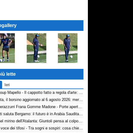
ogallery
iù lette
Ieri
AP Group Mapello - Il cappotto fatto a regola d'arte: qualità certificata ICMQ
Atalanta, il borsino aggiornato al 6 agosto 2026: mercato in entrata ancora in stand-by. Si lavora sulle cessioni
Volti nerazzurri Frana Gomme Madone - Porte aperte alla New Balance Arena: i volti dei tifosi della Dea
Djimsiti saluta Bergamo: il futuro è in Arabia Saudita! Tre milioni e firma biennale
Diao nel mirino dell'Atalanta: Giuntoli pensa al colpo dal Como
TA, la voce dei tifosi - Tra sogni e sospiri: cosa chiedono davvero i tifosi dell'Atalanta