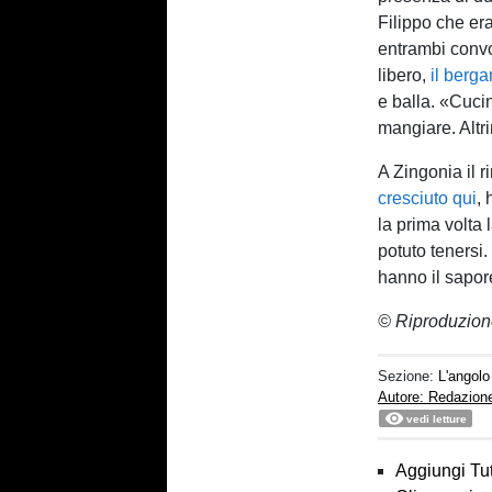
Filippo che e
entrambi convo
libero,
il berg
e balla. «Cuc
mangiare. Altr
A Zingonia il 
cresciuto qui
, 
la prima volta
potuto tenersi. 
hanno il sapore
© Riproduzion
Sezione:
L'angolo
Autore: Redazion
vedi letture
Aggiungi Tut