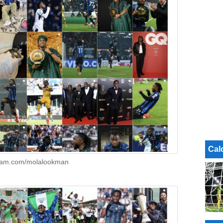
Cal
agram.com/molalookman