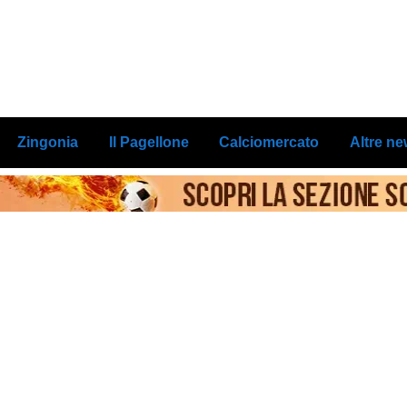
Zingonia
Il Pagellone
Calciomercato
Altre n