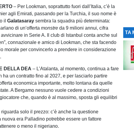
CERTO
– Per Lookman, soprattutto fuori dall’Italia, c’è la
mier agli Emirati, passando per la Turchia, il suo nome è
o il
Galatasaray
sembra la squadra più determinata:
arlano di un’offerta
monstre
da 9 milioni annui, cifra
TA 
avvicinare in Serie A. Il club di Istanbul conta anche sul
en”, connazionale e amico di Lookman, che sta facendo
io morale per convincerlo a prendere in considerazione
.
NE DELLA DEA
– L’Atalanta, al momento, continua a fare
a un contratto fino al 2027, e per lasciarlo partire
offerta economica importante, molto lontana da quelle
estate. A Bergamo nessuno vuole cedere a condizioni
 giocatore che, quando è al massimo, sposta gli equilibri
 riguarda solo il prezzo: c’è anche la questione
a nuova era Palladino potrebbe essere un fattore
attenere o meno il nigeriano.