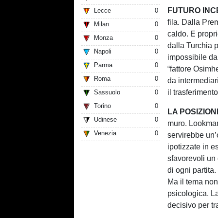
FUTURO IN
Lecce
0
fila. Dalla Pre
Milan
0
caldo. E propri
Monza
0
dalla Turchia p
Napoli
0
impossibile da 
Parma
0
“fattore Osimh
Roma
0
da intermediar
il trasferimento
Sassuolo
0
Torino
0
LA POSIZIO
Udinese
0
muro. Lookman h
Venezia
0
servirebbe un’
ipotizzate in 
sfavorevoli un
di ogni partita.
Ma il tema non
psicologica. L
decisivo per tr