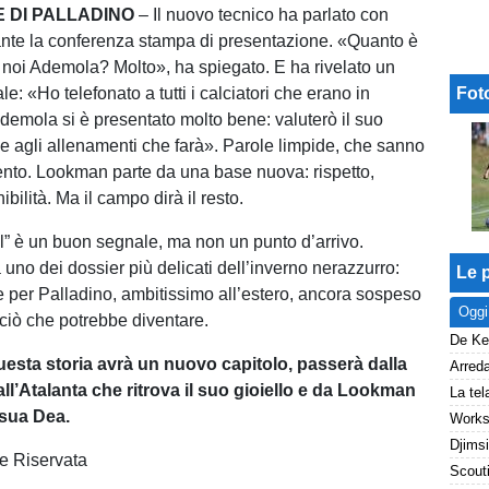
E DI PALLADINO
– Il nuovo tecnico ha parlato con
nte la conferenza stampa di presentazione. «Quanto è
 noi Ademola? Molto», ha spiegato. E ha rivelato un
ale: «Ho telefonato a tutti i calciatori che erano in
Fot
demola si è presentato molto bene: valuterò il suo
e agli allenamenti che farà». Parole limpide, che sanno
ento. Lookman parte da una base nuova: rispetto,
ibilità. Ma il campo dirà il resto.
l” è un buon segnale, ma non un punto d’arrivo.
uno dei dossier più delicati dell’inverno nerazzurro:
Le p
e per Palladino, ambitissimo all’estero, ancora sospeso
Oggi
 ciò che potrebbe diventare.
esta storia avrà un nuovo capitolo, passerà dalla
all’Atalanta che ritrova il suo gioiello e da Lookman
 sua Dea.
e Riservata