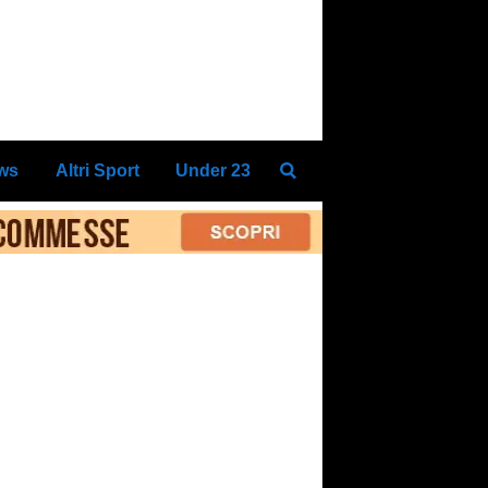
ews
Altri Sport
Under 23