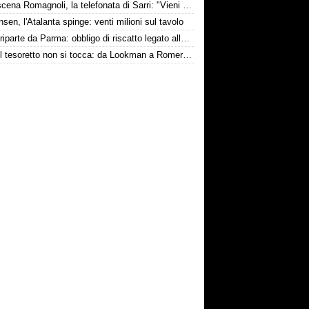
Retroscena Romagnoli, la telefonata di Sarri: "Vieni con me a Bergamo"
nsen, l'Atalanta spinge: venti milioni sul tavolo
Touré riparte da Parma: obbligo di riscatto legato alla salvezza
Inter, il tesoretto non si tocca: da Lookman a Romero, un anno di rinunce