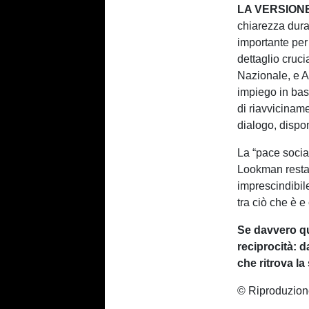
LA VERSION
chiarezza dura
importante per
dettaglio cruci
Nazionale, e A
impiego in bas
di riavvicinam
dialogo, dispon
La “pace socia
Lookman resta 
imprescindibil
tra ciò che è e
Se davvero qu
reciprocità: d
che ritrova la
© Riproduzion