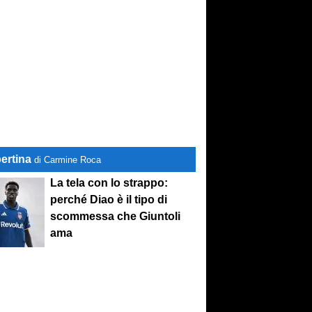
ertina
di Carmine Roca
La tela con lo strappo:
perché Diao è il tipo di
scommessa che Giuntoli
ama