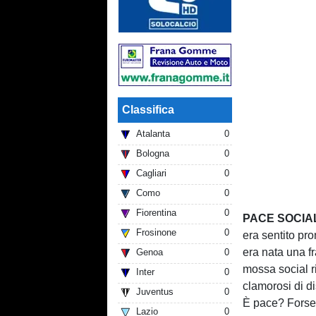
Classifica
Atalanta
0
Bologna
0
Cagliari
0
Como
0
Fiorentina
0
PACE SOCIA
Frosinone
0
era sentito pro
era nata una fr
Genoa
0
mossa social r
Inter
0
clamorosi di d
Juventus
0
È pace? Forse 
Lazio
0