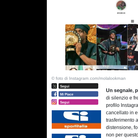
© foto di Instagram.com/molalookman
Segui
Un segnale, pi
Mi Piace
di silenzio e 
Segui
profilo Instagr
cancellato in e
trasferimento a
distensione, f
non per questo