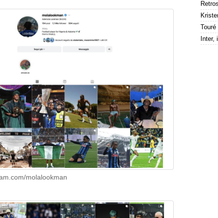
Kriste
agram.com/molalookman