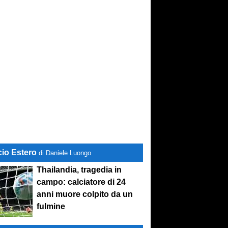
cio Estero
di Daniele Luongo
Thailandia, tragedia in
campo: calciatore di 24
anni muore colpito da un
fulmine