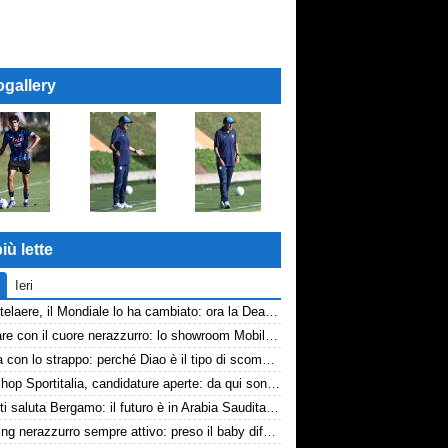
ogallery
iù lette
Ieri
De Ketelaere, il Mondiale lo ha cambiato: ora la Dea riparte da lui
Arredare con il cuore nerazzurro: lo showroom Mobilmondo a Osio Sotto. Quando essere di fede atalantina conviene
La tela con lo strappo: perché Diao è il tipo di scommessa che Giuntoli ama
Workshop Sportitalia, candidature aperte: da qui sono passate firme di Serie A
Djimsiti saluta Bergamo: il futuro è in Arabia Saudita! Tre milioni e firma biennale
Scouting nerazzurro sempre attivo: preso il baby difensore 2010 Levačić