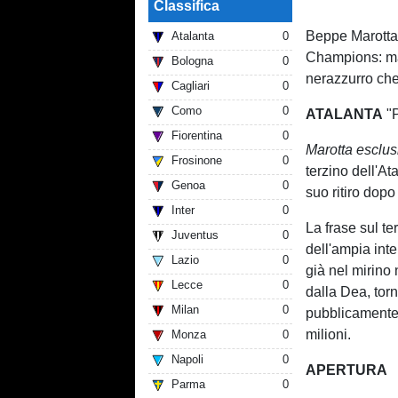
Classifica
Beppe Marotta p
Atalanta
0
Champions: ma
Bologna
0
nerazzurro che 
Cagliari
0
Como
0
ATALANTA
"P
Fiorentina
0
Marotta esclus
Frosinone
0
terzino dell'At
Genoa
0
suo ritiro dop
Inter
0
La frase sul te
Juventus
0
dell'ampia inte
Lazio
0
già nel mirino 
Lecce
0
dalla Dea, tor
Milan
0
pubblicamente 
milioni.
Monza
0
Napoli
0
APERTURA
Parma
0