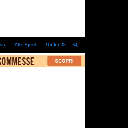
ews
Altri Sport
Under 23