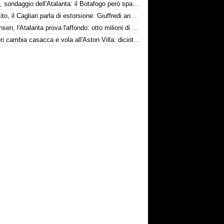
Danilo, sondaggio dell'Atalanta: il Botafogo però spara alto
Esposito, il Cagliari parla di estorsione: Giuffredi annuncia denuncia
Kristensen, l'Atalanta prova l'affondo: otto milioni di distanza
Ruggeri cambia casacca e vola all'Aston Villa: diciotto milioni più bonus