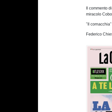
Il commento d
miracolo Cobol
"Il cornacchia"
Federico Chiesa