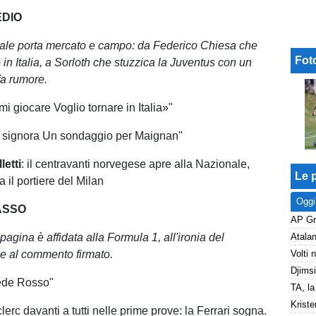
EDIO
rale porta mercato e campo: da Federico Chiesa che
Fot
o in Italia, a Sorloth che stuzzica la Juventus con un
fa rumore.
i giocare Voglio tornare in Italia»"
la signora Un sondaggio per Maignan"
letti
: il centravanti norvegese apre alla Nazionale,
Le p
a il portiere del Milan
Oggi
ASSO
pagina è affidata alla Formula 1, all'ironia del
e al commento firmato.
ede Rosso"
Kriste
erc davanti a tutti nelle prime prove: la Ferrari sogna.