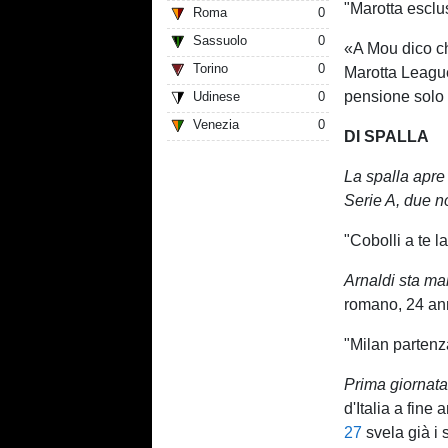
"Marotta escl
Roma
0
Sassuolo
0
«A Mou dico che
Torino
0
Marotta League
pensione sol
Udinese
0
Venezia
0
DI SPALLA
La spalla apre
Serie A, due n
"Cobolli a te la
Arnaldi sta mal
romano, 24 ann
"Milan partenz
Prima giornata
d'Italia a fine 
27
svela già i 