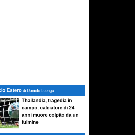
cio Estero
di Daniele Luongo
Thailandia, tragedia in
campo: calciatore di 24
anni muore colpito da un
fulmine