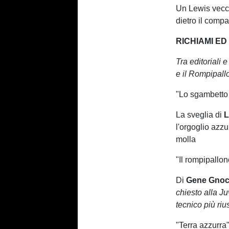
Un Lewis vecch
dietro il com
RICHIAMI ED
Tra editoriali 
e il Rompipall
"Lo sgambetto 
La sveglia di
L
l'orgoglio azz
molla
"Il rompipallon
Di
Gene Gnoc
chiesto alla Ju
tecnico più riu
"Terra azzurra