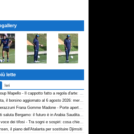
ogallery
iù lette
Ieri
AP Group Mapello - Il cappotto fatto a regola d'arte: qualità certificata ICMQ
Atalanta, il borsino aggiornato al 6 agosto 2026: mercato in entrata ancora in stand-by. Si lavora sulle cessioni
Volti nerazzurri Frana Gomme Madone - Porte aperte alla New Balance Arena: i volti dei tifosi della Dea
Djimsiti saluta Bergamo: il futuro è in Arabia Saudita! Tre milioni e firma biennale
TA, la voce dei tifosi - Tra sogni e sospiri: cosa chiedono davvero i tifosi dell'Atalanta
nsen, il piano dell'Atalanta per sostituire Djimsiti