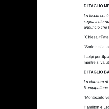
DI TAGLIO M
La fascia cent
sogna il ritorn
annuncio che 
"Chiesa «Fatem
"Sorloth sì al
I colpi per
Spal
mentre si valut
DI TAGLIO B
La chiusura di 
Rompipallone 
"Montecarlo v
Hamilton e Lecl