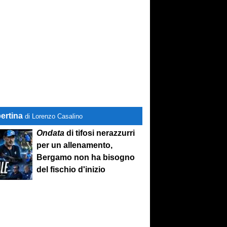
ertina
di Lorenzo Casalino
Ondata
di tifosi nerazzurri
per un allenamento,
Bergamo non ha bisogno
del fischio d'inizio