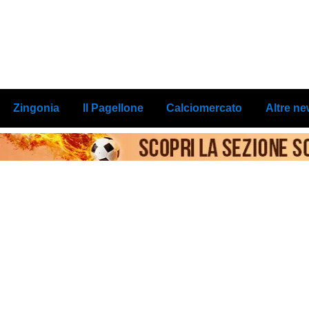
Zingonia
Il Pagellone
Calciomercato
Altre n