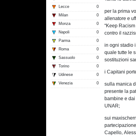
Lecce
0
per la prima vo
Milan
0
allenatore e uf
Monza
0
“Keep Racism O
Napoli
0
contro il razzi
Parma
0
in ogni stadio 
Roma
0
quale tutte le
Sassuolo
0
sostituzioni sa
Torino
0
i Capitani port
Udinese
0
Venezia
0
sulla manica de
presente la pa
bambine e dai 
UNAR;
sui maxischerm
partecipazione
Capello, Alessa