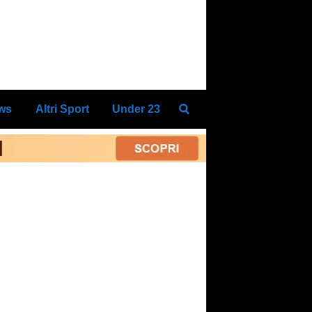
ews
Altri Sport
Under 23