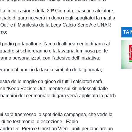
lta, in occasione della 29ª Giornata, ciascun calciatore,
ficiale di gara riceverà in dono negli spogliatoi la maglia
ut” e il Manifesto della Lega Calcio Serie A e UNAR
smo;
TA 
il podio portapallone, l’arco di allineamento dinanzi al
 squadre si schiereranno e la lavagna luminosa per le
ranno personalizzati con l’adesivo dell’iniziativa;
eranno al braccio la fascia simbolo della giornata;
stra delle maglie da gioco di tutti i calciatori sarà
tch “Keep Racism Out”, mentre sui kit indossati dalle
bambini del cerimoniale di gara verrà applicata la patch
i sarà trasmesso lo spot della campagna, che vede la
 di tre testimonial d’eccezione - Fabio
ndro Del Piero e Christian Vieri - uniti per lanciare un