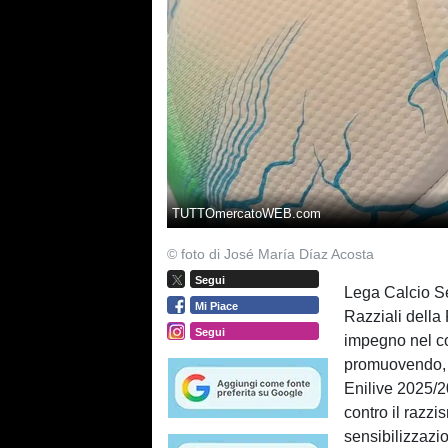
TUTTOmercatoWEB.com
© foto di José María Díaz Acosta
Segui
Lega Calcio Se
Mi Piace
Razziali della 
Segui
impegno nel co
promuovendo, i
Enilive 2025/2
contro il razz
sensibilizzazi