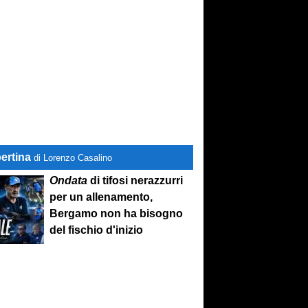
ertina
di Lorenzo Casalino
Ondata
di tifosi nerazzurri
per un allenamento,
Bergamo non ha bisogno
del fischio d'inizio