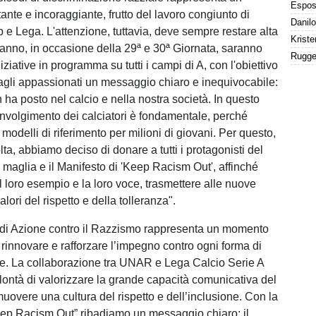
ante e incoraggiante, frutto del lavoro congiunto di
ub e Lega. L'attenzione, tuttavia, deve sempre restare alta
anno, in occasione della 29ª e 30ª Giornata, saranno
ziative in programma su tutti i campi di A, con l'obiettivo
 agli appassionati un messaggio chiaro e inequivocabile:
 ha posto nel calcio e nella nostra società. In questo
oinvolgimento dei calciatori è fondamentale, perché
odelli di riferimento per milioni di giovani. Per questo,
lta, abbiamo deciso di donare a tutti i protagonisti del
maglia e il Manifesto di 'Keep Racism Out', affinché
l loro esempio e la loro voce, trasmettere alle nuove
alori del rispetto e della tolleranza".
 di Azione contro il Razzismo rappresenta un momento
 rinnovare e rafforzare l’impegno contro ogni forma di
e. La collaborazione tra UNAR e Lega Calcio Serie A
lontà di valorizzare la grande capacità comunicativa del
uovere una cultura del rispetto e dell’inclusione. Con la
p Racism Out” ribadiamo un messaggio chiaro: il