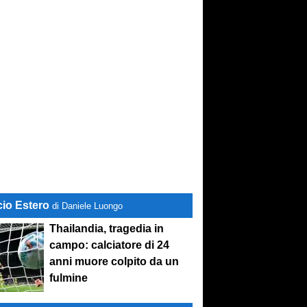
cio Estero
di Daniele Luongo
Thailandia, tragedia in
campo: calciatore di 24
anni muore colpito da un
fulmine