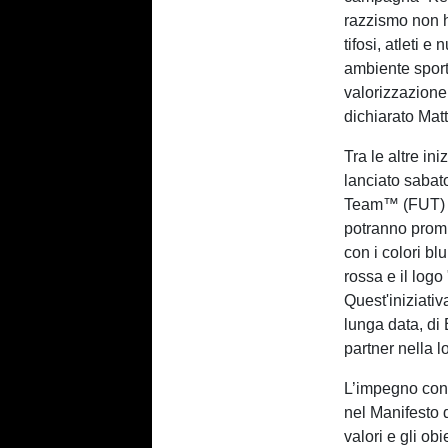
razzismo non h
tifosi, atleti 
ambiente sporti
valorizzazione 
dichiarato Mat
Tra le altre ini
lanciato sabat
Team™ (FUT) d
potranno promu
con i colori bl
rossa e il log
Quest'iniziativ
lunga data, di
partner nella l
L’impegno con
nel Manifesto 
valori e gli ob