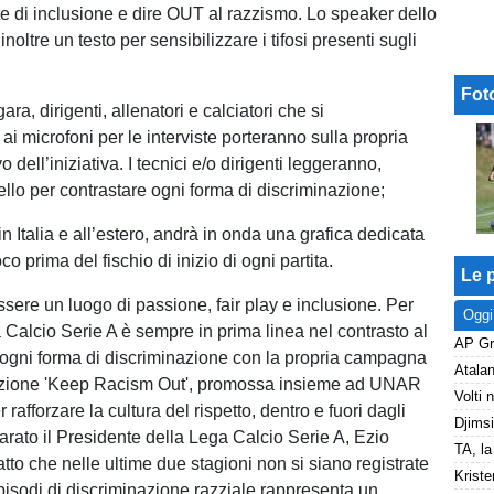
e di inclusione e dire OUT al razzismo. Lo speaker dello
inoltre un testo per sensibilizzare i tifosi presenti sugli
Fot
ara, dirigenti, allenatori e calciatori che si
i microfoni per le interviste porteranno sulla propria
o dell’iniziativa. I tecnici e/o dirigenti leggeranno,
ello per contrastare ogni forma di discriminazione;
 in Italia e all’estero, andrà in onda una grafica dedicata
oco prima del fischio di inizio di ogni partita.
Le p
essere un luogo di passione, fair play e inclusione. Per
Oggi
 Calcio Serie A è sempre in prima linea nel contrasto al
ogni forma di discriminazione con la propria campagna
zazione 'Keep Racism Out', promossa insieme ad UNAR
 rafforzare la cultura del rispetto, dentro e fuori dagli
iarato il Presidente della Lega Calcio Serie A, Ezio
 fatto che nelle ultime due stagioni non si siano registrate
Kriste
pisodi di discriminazione razziale rappresenta un