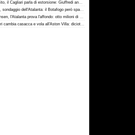
Esposito, il Cagliari parla di estorsione: Giuffredi annuncia denuncia
Danilo, sondaggio dell'Atalanta: il Botafogo però spara alto
Kristensen, l'Atalanta prova l'affondo: otto milioni di distanza
Ruggeri cambia casacca e vola all'Aston Villa: diciotto milioni più bonus