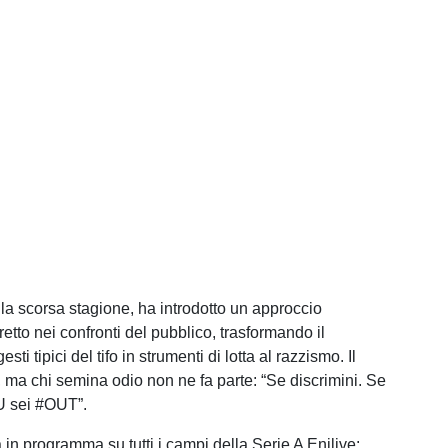
alla scorsa stagione, ha introdotto un approccio
retto nei confronti del pubblico, trasformando il
esti tipici del tifo in strumenti di lotta al razzismo. Il
ti, ma chi semina odio non ne fa parte: “Se discrimini. Se
TU sei #OUT”.
tà in programma su tutti i campi della Serie A Enilive: