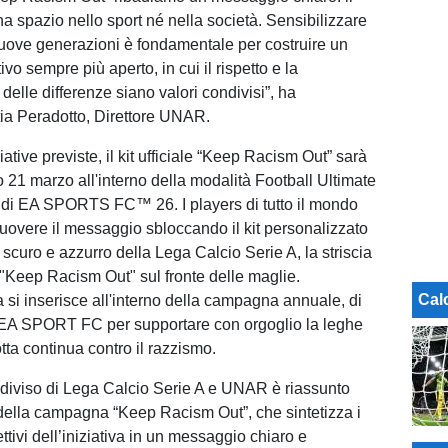
a spazio nello sport né nella società. Sensibilizzare
e nuove generazioni è fondamentale per costruire un
vo sempre più aperto, in cui il rispetto e la
delle differenze siano valori condivisi”, ha
tia Peradotto, Direttore UNAR.
ziative previste, il kit ufficiale “Keep Racism Out” sarà
o 21 marzo all'interno della modalità Football Ultimate
i EA SPORTS FC™ 26. I players di tutto il mondo
overe il messaggio sbloccando il kit personalizzato
u scuro e azzurro della Lega Calcio Serie A, la striscia
o "Keep Racism Out" sul fronte delle maglie.
Cal
a si inserisce all'interno della campagna annuale, di
 EA SPORT FC per supportare con orgoglio la leghe
otta continua contro il razzismo.
diviso di Lega Calcio Serie A e UNAR è riassunto
della campagna “Keep Racism Out”, che sintetizza i
iettivi dell’iniziativa in un messaggio chiaro e