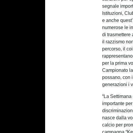
segnale import
Istituzioni, Cl
e anche quest'
numerose le ini
di trasmettere
il razzismo non
percorso, il c
rappresentano m
per la prima vo
Campionato la 
possano, con i
generazioni i v
“La Settimana
importante per
discriminazion
nasce dalla vo
calcio per prom
campagna “Kee