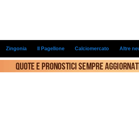
Zingonia
Il Pagellone
Calciomercato
Altre n