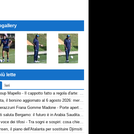
ogallery
iù lette
Ieri
AP Group Mapello - Il cappotto fatto a regola d'arte: qualità certificata ICMQ
Atalanta, il borsino aggiornato al 6 agosto 2026: mercato in entrata ancora in stand-by. Si lavora sulle cessioni
Volti nerazzurri Frana Gomme Madone - Porte aperte alla New Balance Arena: i volti dei tifosi della Dea
Djimsiti saluta Bergamo: il futuro è in Arabia Saudita! Tre milioni e firma biennale
TA, la voce dei tifosi - Tra sogni e sospiri: cosa chiedono davvero i tifosi dell'Atalanta
nsen, il piano dell'Atalanta per sostituire Djimsiti