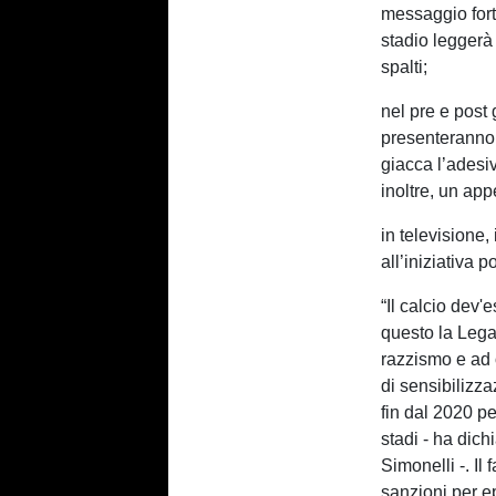
messaggio fort
stadio leggerà 
spalti;
nel pre e post g
presenteranno a
giacca l’adesiv
inoltre, un app
in televisione,
all’iniziativa p
“Il calcio dev'
questo la Lega
razzismo e ad 
di sensibiliz
fin dal 2020 per
stadi - ha dich
Simonelli -. Il
sanzioni per e