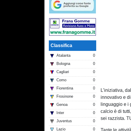
Classifica
Atalanta
0
Bologna
0
Cagliari
0
Como
0
Fiorentina
0
L’iniziativa, d
Frosinone
0
innovativo e di
linguaggio e i g
Genoa
0
calcio è di tut
Inter
0
sei razzista. 
Juventus
0
Lazio
0
Tante le attivi