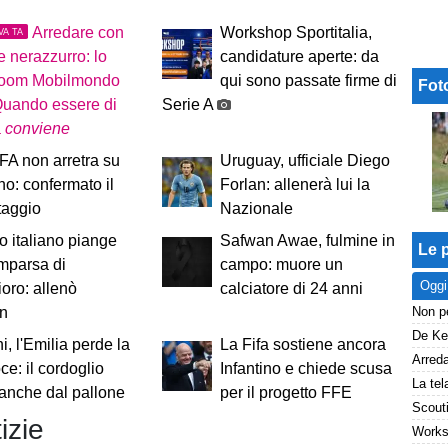
Arredare con
Workshop Sportitalia,
VA TA
re nerazzurro: lo
candidature aperte: da
oom Mobilmondo
qui sono passate firme di
Fot
Quando essere di
Serie A
a
conviene
A non arretra su
Uruguay, ufficiale Diego
ino: confermato il
Forlan: allenerà lui la
taggio
Nazionale
io italiano piange
Safwan Awae, fulmine in
Le p
mparsa di
campo: muore un
Oggi
oro: allenò
calciatore di 24 anni
an
i, l'Emilia perde la
La Fifa sostiene ancora
ce: il cordoglio
Infantino e chiede scusa
 anche dal pallone
per il progetto FFE
izie