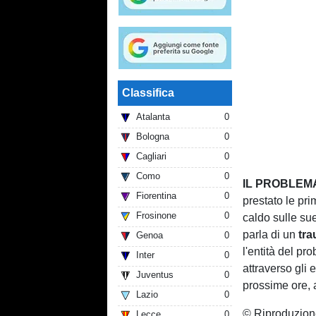
Classifica
Atalanta
0
Bologna
0
Cagliari
0
Como
0
IL PROBLEMA
Fiorentina
0
prestato le pr
Frosinone
0
caldo sulle sue
parla di un
tra
Genoa
0
l'entità del p
Inter
0
attraverso gli 
Juventus
0
prossime ore, a
Lazio
0
© Riproduzion
Lecce
0