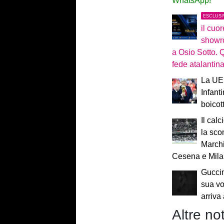
WhatsApp!
ESCLUSI
il cuo
showr
a Osio Sotto. 
fede atalantin
La UEF
Infant
boicot
Il calc
la sco
Marchi
Cesena e Mil
Guccin
sua vo
arriva
Altre not