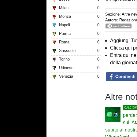
Milan
0
Sezione:
Altre ne
Monza
0
Autore: Redazion
Napoli
0
vedi letture
Parma
0
Aggiungi Tut
Roma
0
Clicca qui p
Sassuolo
0
Entra qui ne
Torino
0
della giorna
Udinese
0
Condividi
Venezia
0
Altre no
CALCIO
perder
sull'At
subito al nost