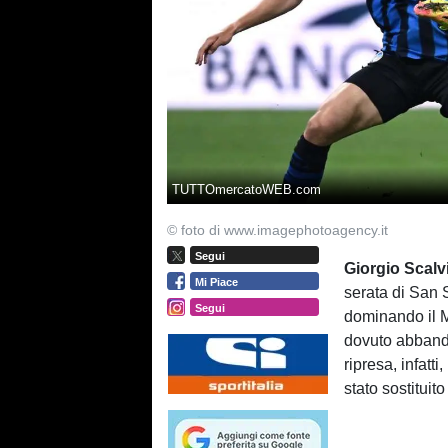
TUTTOmercatoWEB.com
© foto di www.imagephotoagency.it
Segui
Giorgio Scalv
Mi Piace
serata di San 
Segui
dominando il M
dovuto abbando
ripresa, infatti
stato sostitui