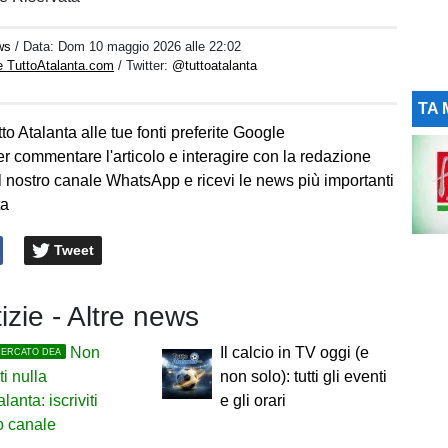
ws
/ Data:
Dom 10 maggio 2026 alle 22:02
e TuttoAtalanta.com
/ Twitter:
@tuttoatalanta
TA 
to Atalanta alle tue fonti preferite Google
er commentare l'articolo e interagire con la redazione
l nostro canale WhatsApp e ricevi le news più importanti
ta
Tweet
tizie - Altre news
Non
Il calcio in TV oggi (e
MERCATO DEA
ti nulla
non solo): tutti gli eventi
alanta: iscriviti
e gli orari
ro canale