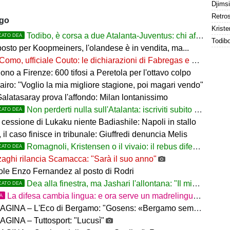
ago
Kriste
Todibo, è corsa a due Atalanta-Juventus: chi affonderà il colpo?
CATO DEA
osto per Koopmeiners, l'olandese è in vendita, ma...
Como, ufficiale Couto: le dichiarazioni di Fabregas e del brasiliano
no a Firenze: 600 tifosi a Peretola per l'ottavo colpo
airo: "Voglio la mia migliore stagione, poi magari vendo"
Galatasaray prova l'affondo: Milan lontanissimo
Non perderti nulla sull'Atalanta: iscriviti subito al nostro canale WhatsApp!
CATO DEA
cessione di Lukaku niente Badiashile: Napoli in stallo
 il caso finisce in tribunale: Giuffredi denuncia Melis
Romagnoli, Kristensen o il vivaio: il rebus difesa dell'Atalanta
CATO DEA
aghi rilancia Scamacca: "Sarà il suo anno"
uole Enzo Fernandez al posto di Rodri
Dea alla finestra, ma Jashari l'allontana: "Il mio cuore è sempre stato rossonero"
CATO DEA
La difesa cambia lingua: e ora serve un madrelingua della zona
TA
– L'Eco di Bergamo: "Gosens: «Bergamo sempre casa mia. Incuriosito da Sarri»"
GINA – Tuttosport: "Lucusì"