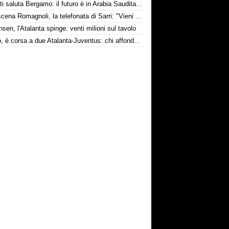
Djimsiti saluta Bergamo: il futuro è in Arabia Saudita! Tre milioni e firma biennale
Retroscena Romagnoli, la telefonata di Sarri: "Vieni con me a Bergamo"
nsen, l'Atalanta spinge: venti milioni sul tavolo
Todibo, è corsa a due Atalanta-Juventus: chi affonderà il colpo?