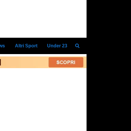
ews
Altri Sport
Under 23