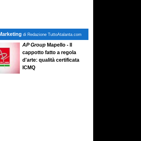
Marketing
di Redazione TuttoAtalanta.com
AP Group
Mapello - Il
cappotto fatto a regola
d'arte: qualità certificata
ICMQ