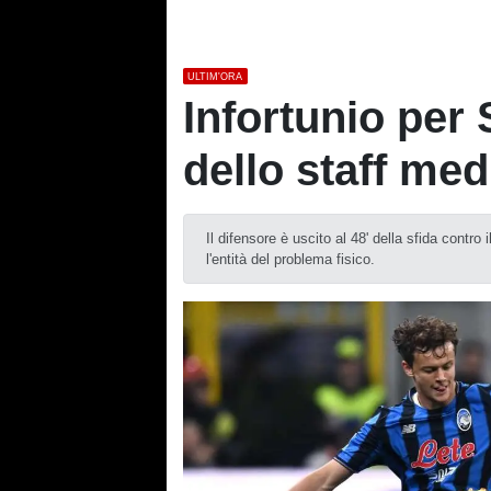
ULTIM'ORA
Infortunio per 
dello staff med
Il difensore è uscito al 48' della sfida contr
l'entità del problema fisico.