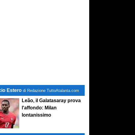
conviene
cio Estero
di Redazione TuttoAtalanta.com
Leão, il Galatasaray prova
l'affondo: Milan
lontanissimo