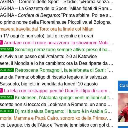
INA – Corriere dello Sport – Stadio: "«Roma senza limiti»"
INA – La Gazzetta dello Sport: "Milan fidati di Ramos"
AGINA -
Corriere di Bergamo
: "Prima sfoltire. Poi tre settimane per gli altri innesti"
no primo nome della Fiorentina se Piccoli va al Bologna
mavera travolta dal Toro: ora la finale col Milan
in TV oggi (e non solo): tutti gli eventi e gli orari
Arredare con il cuore nerazzurro: lo showroom Mobilmondo a Osio Sotto. Quando essere di fede atalantina
TA
Scouting nerazzurro sempre attivo: preso il baby difensore 2010 Levačić
CATO DEA
l Aviv a un passo dall'Atalanta: 2-0 al Katowice
ere, il Mondiale lo ha cambiato: ora la Dea riparte da lui
Retroscena Romagnoli, la telefonata di Sarri: "Vieni con me a Bergamo"
CATO DEA
arte da Parma: obbligo di riscatto legato alla salvezza
Sassuolo, biglietti in vendita da lunedì 10 agosto
Cal
La tela con lo strappo: perché Diao è il tipo di scommessa che Giuntoli ama
TA
Kristensen, l'Atalanta spinge: venti milioni sul tavolo
CATO DEA
tesoretto non si tocca: da Lookman a Romero, un anno di rinunce
Djimsiti saluta Bergamo: il futuro è in Arabia Saudita! Tre milioni e firma biennale
CATO DEA
orial Mamma e Papà Cairo, sonoro ko della Primavera contro il Toro
 League, tris dell'Ajax e Twente tennistico con gol di Pjaca