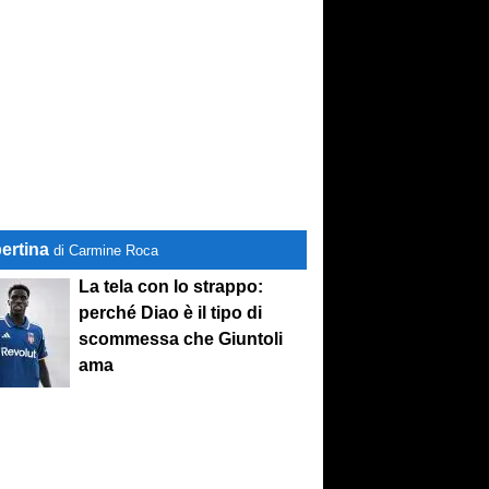
ertina
di Carmine Roca
La tela con lo strappo:
perché Diao è il tipo di
scommessa che Giuntoli
ama