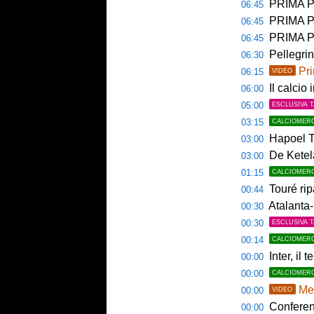
PRIMA PAG
06:45
PRIMA PAG
06:45
PRIMA P
06:45
Pellegri
06:30
Pri
06:15
VIDEO
Il calcio 
06:00
05:00
ESCLUSIVA 
03:15
CALCIOMER
Hapoel Te
03:00
De Ketela
03:00
01:15
CALCIOMER
Touré rip
00:44
Atalanta-
00:30
00:30
ESCLUSIVA 
00:14
CALCIOMER
Inter, il 
00:00
00:00
CALCIOMER
Mem
00:00
VIDEO
Conference
00:00