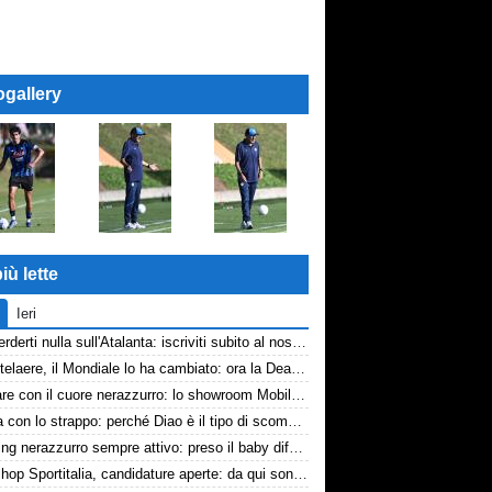
ogallery
iù lette
Ieri
Non perderti nulla sull'Atalanta: iscriviti subito al nostro canale WhatsApp!
De Ketelaere, il Mondiale lo ha cambiato: ora la Dea riparte da lui
Arredare con il cuore nerazzurro: lo showroom Mobilmondo a Osio Sotto. Quando essere di fede atalantina conviene
La tela con lo strappo: perché Diao è il tipo di scommessa che Giuntoli ama
Scouting nerazzurro sempre attivo: preso il baby difensore 2010 Levačić
Workshop Sportitalia, candidature aperte: da qui sono passate firme di Serie A