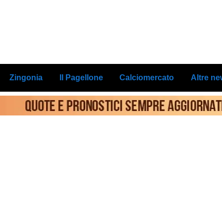
Zingonia
Il Pagellone
Calciomercato
Altre n