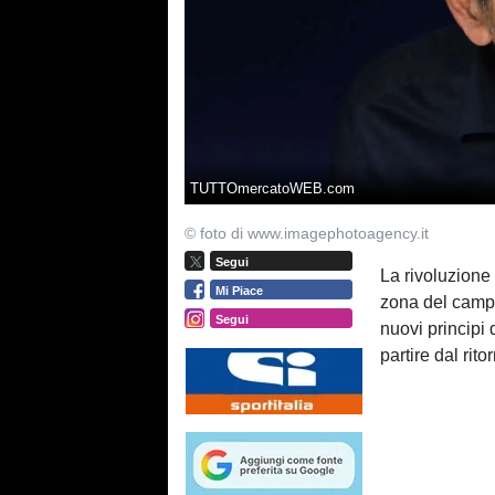
TUTTOmercatoWEB.com
© foto di www.imagephotoagency.it
Segui
La rivoluzione 
Mi Piace
zona del campo:
Segui
nuovi principi
partire dal rito