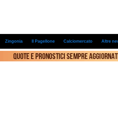
Zingonia
Il Pagellone
Calciomercato
Altre n