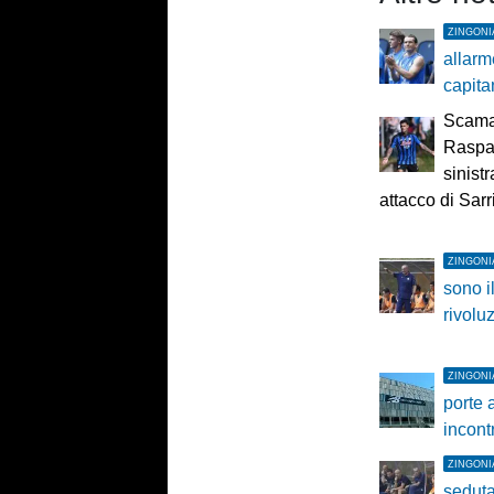
ZINGONI
allarme
capita
Scama
Raspad
sinist
attacco di Sarr
ZINGONI
sono i
rivolu
ZINGONI
porte a
incont
ZINGONI
seduta