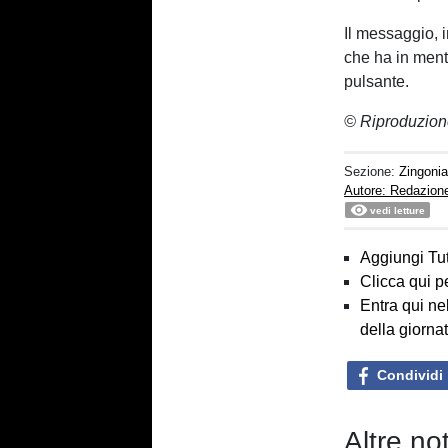
Il messaggio, 
che ha in mente
pulsante.
© Riproduzion
Sezione:
Zingoni
Autore: Redazion
vedi letture
Aggiungi Tut
Clicca qui p
Entra qui ne
della giorna
Condividi
Altre no