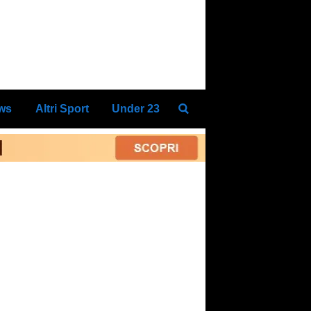
ews
Altri Sport
Under 23