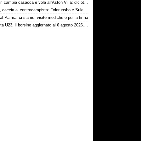
Ruggeri cambia casacca e vola all'Aston Villa: diciotto milioni più bonus
Torino, caccia al centrocampista: Folorunsho e Sulemana nel mirino
al Parma, ci siamo: visite mediche e poi la firma
Atalanta U23, il borsino aggiornato al 6 agosto 2026. Cantiere aperto per Beati