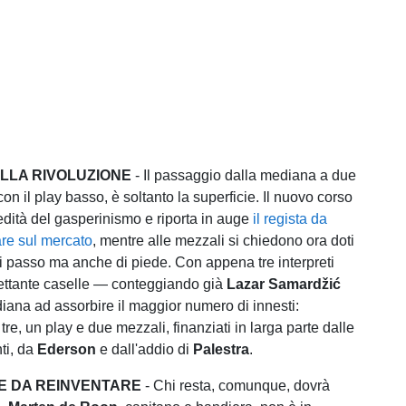
ELLA RIVOLUZIONE
- Il passaggio dalla mediana a due
 con il play basso, è soltanto la superficie. Il nuovo corso
edità del gasperinismo e riporta in auge
il regista da
re sul mercato
, mentre alle mezzali si chiedono ora doti
 di passo ma anche di piede. Con appena tre interpreti
trettante caselle — conteggiando già
Lazar Samardžić
iana ad assorbire il maggior numero di innesti:
re, un play e due mezzali, finanziati in larga parte dalle
ti, da
Ederson
e dall'addio di
Palestra
.
E DA REINVENTARE
- Chi resta, comunque, dovrà