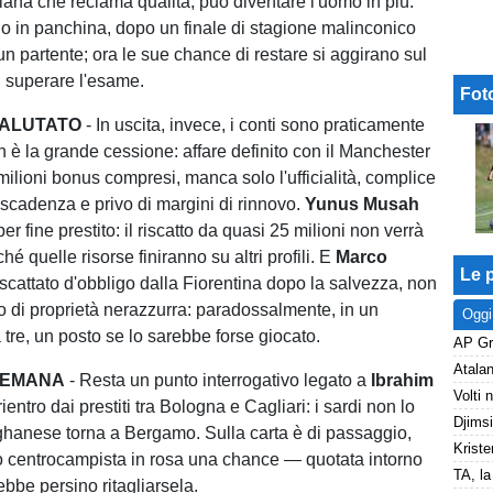
ana che reclama qualità, può diventare l'uomo in più.
o in panchina, dopo un finale di stagione malinconico
un partente; ora le sue chance di restare si aggirano sul
i superare l'esame.
Fot
SALUTATO
- In uscita, invece, i conti sono praticamente
n è la grande cessione: affare definito con il Manchester
milioni bonus compresi, manca solo l'ufficialità, complice
 scadenza e privo di margini di rinnovo.
Yunus Musah
per fine prestito: il riscatto da quasi 25 milioni non verrà
hé quelle risorse finiranno su altri profili. E
Marco
Le p
riscattato d'obbligo dalla Fiorentina dopo la salvezza, non
di proprietà nerazzurra: paradossalmente, in un
Oggi
tre, un posto se lo sarebbe forse giocato.
LEMANA
- Resta un punto interrogativo legato a
Ibrahim
 rientro dai prestiti tra Bologna e Cagliari: i sardi non lo
l ghanese torna a Bergamo. Sulla carta è di passaggio,
Kriste
 centrocampista in rosa una chance — quotata intorno
bbe persino ritagliarsela.