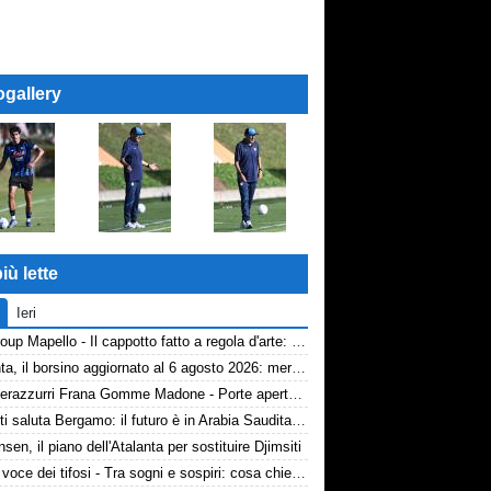
ogallery
iù lette
Ieri
AP Group Mapello - Il cappotto fatto a regola d'arte: qualità certificata ICMQ
Atalanta, il borsino aggiornato al 6 agosto 2026: mercato in entrata ancora in stand-by. Si lavora sulle cessioni
Volti nerazzurri Frana Gomme Madone - Porte aperte alla New Balance Arena: i volti dei tifosi della Dea
Djimsiti saluta Bergamo: il futuro è in Arabia Saudita! Tre milioni e firma biennale
nsen, il piano dell'Atalanta per sostituire Djimsiti
TA, la voce dei tifosi - Tra sogni e sospiri: cosa chiedono davvero i tifosi dell'Atalanta