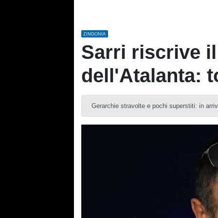
ZINGONIA
Sarri riscrive 
dell'Atalanta: t
Gerarchie stravolte e pochi superstiti: in ar