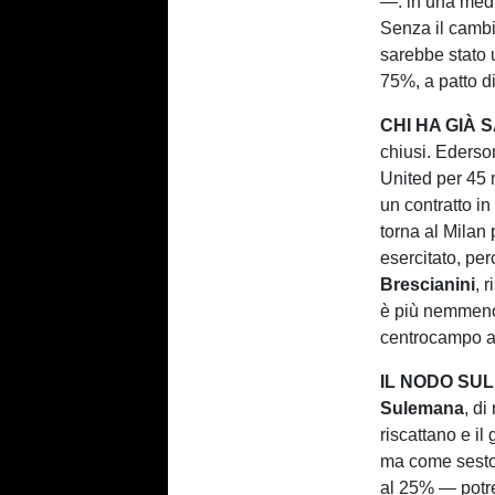
—: in una medi
Senza il cambi
sarebbe stato 
75%, a patto d
CHI HA GIÀ 
chiusi. Ederso
United per 45 
un contratto in
torna al Milan 
esercitato, perc
Brescianini
, 
è più nemmeno 
centrocampo a 
IL NODO SU
Sulemana
, di
riscattano e i
ma come sesto
al 25% — potre