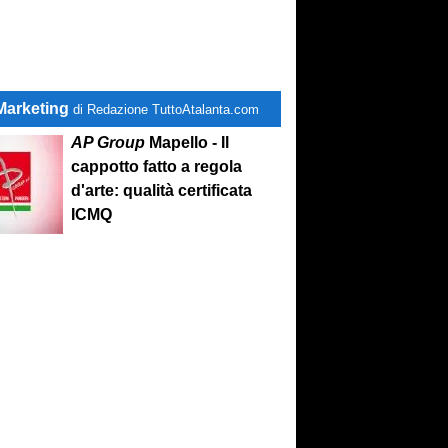
Marketing
di Redazione TuttoAtalanta.com
AP Group
Mapello - Il
cappotto fatto a regola
d'arte: qualità certificata
ICMQ