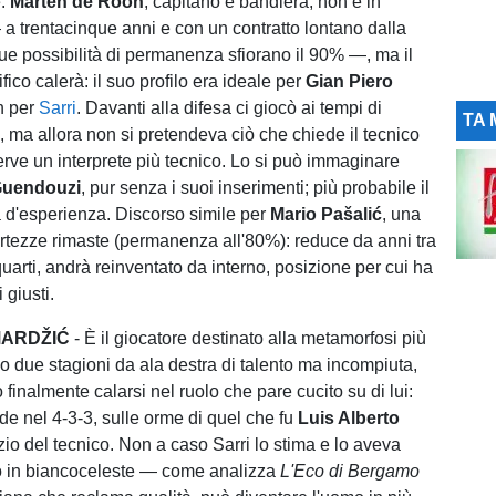
e.
Marten de Roon
, capitano e bandiera, non è in
a trentacinque anni e con un contratto lontano dalla
ue possibilità di permanenza sfiorano il 90% —, ma il
ico calerà: il suo profilo era ideale per
Gian Piero
n per
Sarri
. Davanti alla difesa ci giocò ai tempi di
TA 
a
, ma allora non si pretendeva ciò che chiede il tecnico
erve un interprete più tecnico. Lo si può immaginare
uendouzi
, pur senza i suoi inserimenti; più probabile il
va d'esperienza. Discorso simile per
Mario Pašalić
, una
rtezze rimaste (permanenza all'80%): reduce da anni tra
uarti, andrà reinventato da interno, posizione per cui ha
i giusti.
MARDŽIĆ
- È il giocatore destinato alla metamorfosi più
po due stagioni da ala destra di talento ma incompiuta,
finalmente calarsi nel ruolo che pare cucito su di lui:
de nel 4-3-3, sulle orme di quel che fu
Luis Alberto
zio del tecnico. Non a caso Sarri lo stima e lo aveva
io in biancoceleste — come analizza
L'Eco di Bergamo