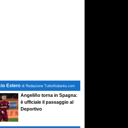
cio Estero
di Redazione TuttoAtalanta.com
Angeliño torna in Spagna:
è ufficiale il passaggio al
Deportivo