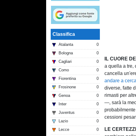
Classifica
Atalanta
0
Bologna
0
IL CUORE D
Cagliari
0
a quella a tre,
Como
0
cancella un'er
Fiorentina
0
andare a cerca
Frosinone
0
diverse, fatte
rimasti per al
Genoa
0
—, sarà la med
Inter
0
probabilmente t
Juventus
0
cessioni pesan
Lazio
0
LE CERTEZZ
Lecce
0