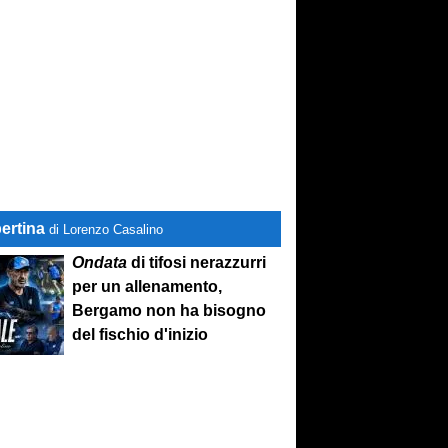
ertina
di Lorenzo Casalino
Ondata
di tifosi nerazzurri
per un allenamento,
Bergamo non ha bisogno
del fischio d'inizio