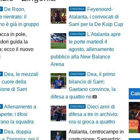
De Roon,
Feyenoord-
A
ZINGONIA
 rientrato: il
Atalanta, i convocati di
no è già in gruppo
Sarri per la De Kuip Cup
cca in pole,
L'Atalanta apre
ZINGONIA
ori guida la
le porte martedì 4
ra: ecco il nuovo
agosto, allenamento
i
pubblico alla New Balance
Arena
Dea, le mezzali
Dea, il primo
A
ZINGONIA
l cuore della
bilancio di Sarri:
zione di Sarri
Gaetano convince, la
Cal
difesa a quattro no
Allenamento a
Dieci anni di
A
ZINGONIA
perte: i tifosi
difesa a tre in archivio:
rano la squadra
ora si gioca a quattro
Dea, doppia
Atalanta, centrocampo in
A
 a Zingonia: poi il
costruzione: Samardzic