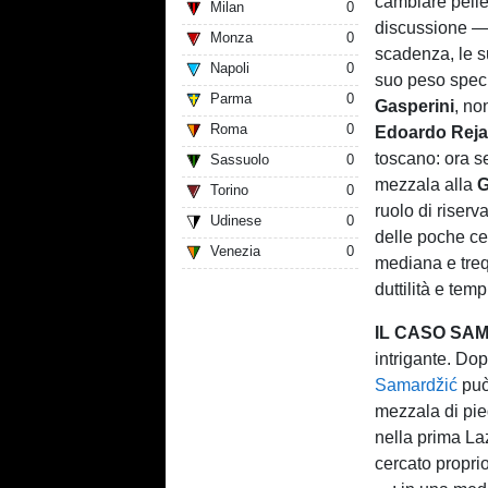
cambiare pell
Milan
0
discussione — 
Monza
0
scadenza, le s
Napoli
0
suo peso specif
Parma
0
Gasperini
, no
Roma
0
Edoardo Rej
toscano: ora s
Sassuolo
0
mezzala alla
G
Torino
0
ruolo di riser
Udinese
0
delle poche ce
Venezia
0
mediana e treq
duttilità e temp
IL CASO SA
intrigante. Do
Samardžić
può 
mezzala di pie
nella prima La
cercato propr