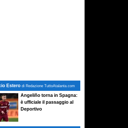
cio Estero
di Redazione TuttoAtalanta.com
Angeliño torna in Spagna:
è ufficiale il passaggio al
Deportivo