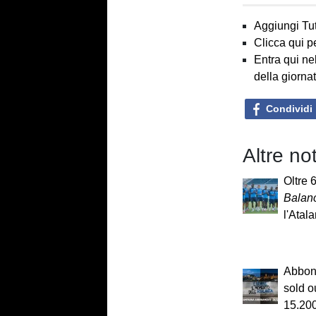
Aggiungi Tut
Clicca qui p
Entra qui ne
della giorna
Condividi
Altre not
Oltre 
Balan
l'Atala
Abbona
sold ou
15.200