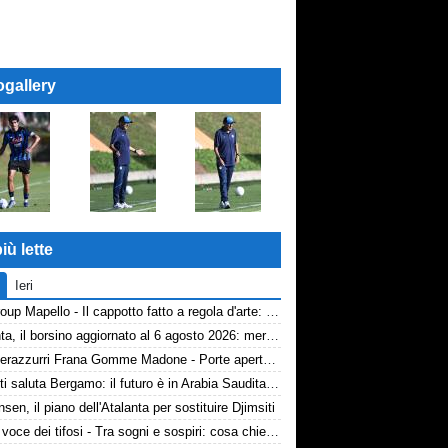
ogallery
iù lette
Ieri
AP Group Mapello - Il cappotto fatto a regola d'arte: qualità certificata ICMQ
Atalanta, il borsino aggiornato al 6 agosto 2026: mercato in entrata ancora in stand-by. Si lavora sulle cessioni
Volti nerazzurri Frana Gomme Madone - Porte aperte alla New Balance Arena: i volti dei tifosi della Dea
Djimsiti saluta Bergamo: il futuro è in Arabia Saudita! Tre milioni e firma biennale
nsen, il piano dell'Atalanta per sostituire Djimsiti
TA, la voce dei tifosi - Tra sogni e sospiri: cosa chiedono davvero i tifosi dell'Atalanta