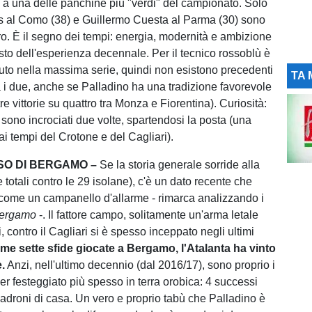
e a una delle panchine più "verdi" del campionato. Solo
 al Como (38) e Guillermo Cuesta al Parma (30) sono
oro. È il segno dei tempi: energia, modernità e ambizione
sto dell'esperienza decennale. Per il tecnico rossoblù è
luto nella massima serie, quindi non esistono precedenti
TA 
a i due, anche se Palladino ha una tradizione favorevole
tre vittorie su quattro tra Monza e Fiorentina). Curiosità:
i sono incrociati due volte, spartendosi la posta (una
a ai tempi del Crotone e del Cagliari).
SO DI BERGAMO –
Se la storia generale sorride alla
e totali contro le 29 isolane), c'è un dato recente che
come un campanello d'allarme - rimarca analizzando i
Bergamo
-. Il fattore campo, solitamente un'arma letale
i, contro il Cagliari si è spesso inceppato negli ultimi
time sette sfide giocate a Bergamo, l'Atalanta ha vinto
.
Anzi, nell'ultimo decennio (dal 2016/17), sono proprio i
er festeggiato più spesso in terra orobica: 4 successi
 padroni di casa. Un vero e proprio tabù che Palladino è