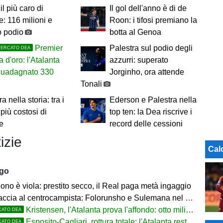
il più caro di
Il gol dell'anno è di de
: 116 milioni e
Roon: i tifosi premiano la
o podio
botta al Genoa
Premier
Palestra sul podio degli
MERCATO DEA
a d'oro: l'Atalanta
azzurri: superato
 guadagnato 330
Jorginho, ora attende
Tonali
a nella storia: tra i
Ederson e Palestra nella
 più costosi di
top ten: la Dea riscrive i
e
record delle cessioni
izie
Cal
ago
ono è viola: prestito secco, il Real paga metà ingaggio
accia al centrocampista: Folorunsho e Sulemana nel mirino
Kristensen, l'Atalanta prova l'affondo: otto milioni di distanza
CATO DEA
Esposito-Cagliari, rottura totale: l'Atalanta resta alla finestra
CATO DEA