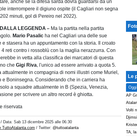
tare, anche se la difesa sarda dovrà guardarsi da un
le interrompere il digiuno ospite (il Cagliari non segna
02 minuti, gol di Pereiro nel 2022).
Fot
 DALLA LEGGENDA –
Ma la partita nella partita
ngolo.
Mario Pasalic
ha nel Cagliari una delle sue
te e stasera ha un appuntamento con la storia. Il croato
 4 reti contro i rossoblù con la maglia nerazzurra. Con
rebbe in vetta alla classifica dei marcatori di questa
eno che
Gigi Riva
, l'unico ad essere arrivato a quota 5.
va attualmente in compagnia di nomi illustri come Muriel,
Le p
 e Boninsegna. Considerando che in carriera ha
 solo a squadre attualmente in B (Spezia, Venezia,
Oggi
asione per scrivere un altro record è ghiotta.
 riservata
i
/ Data:
Sab 13 dicembre 2025 alle 06:30
Kriste
e TuttoAtalanta.com
/ Twitter:
@tuttoatalanta