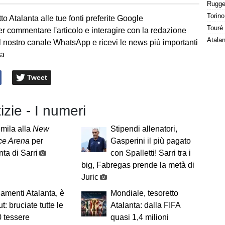
to Atalanta alle tue fonti preferite Google
Touré 
er commentare l'articolo e interagire con la redazione
l nostro canale WhatsApp e ricevi le news più importanti
ta
Tweet
izie - I numeri
6mila alla
New
Stipendi allenatori,
ce Arena
per
Gasperini il più pagato
nta di Sarri
con Spalletti! Sarri tra i
big, Fabregas prende la metà di
Juric
menti Atalanta, è
Mondiale, tesoretto
t: bruciate tutte le
Atalanta: dalla FIFA
 tessere
quasi 1,4 milioni