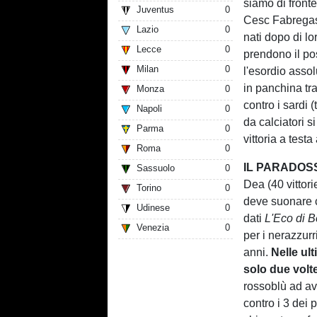
siamo di front
Juventus
0
Cesc Fabregas
Lazio
0
nati dopo di l
Lecce
0
prendono il po
Milan
0
l'esordio asso
in panchina tr
Monza
0
contro i sardi (
Napoli
0
da calciatori s
Parma
0
vittoria a test
Roma
0
IL PARADOS
Sassuolo
0
Dea (40 vittori
Torino
0
deve suonare 
Udinese
0
dati
L'Eco di 
Venezia
0
per i nerazzurr
anni.
Nelle ul
solo due volte
rossoblù ad av
contro i 3 dei