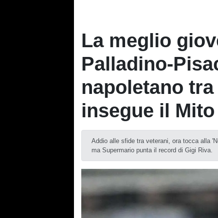
La meglio giov
Palladino-Pisa
napoletano tra
insegue il Mito
Addio alle sfide tra veterani, ora tocca alla 
ma Supermario punta il record di Gigi Riva.