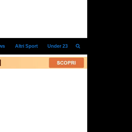
ews
Altri Sport
Under 23