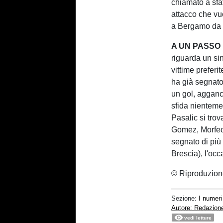
chiamato a sfa
attacco che vuo
a Bergamo da 2
A UN PASSO
riguarda un si
vittime preferi
ha già segnato
un gol, aggance
sfida nientem
Pasalic si tro
Gomez, Morfeo
segnato di più
Brescia), l'occ
© Riproduzione
Sezione:
I numer
Autore: Redazion
vedi letture