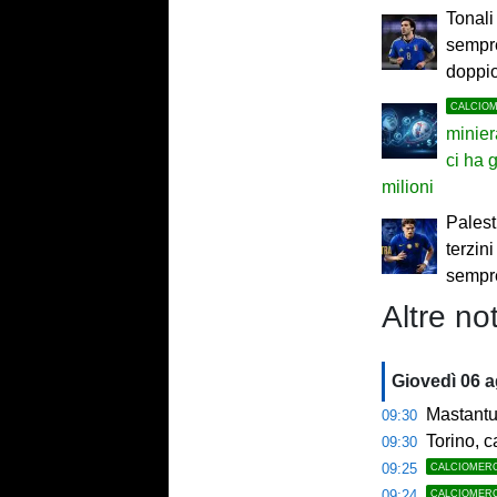
Tonali 
sempre
doppi
CALCIO
minier
ci ha
milioni
Palestr
terzini
sempr
Altre not
Giovedì 06 
Mastantu
09:30
Torino, c
09:30
09:25
CALCIOMER
09:24
CALCIOMER