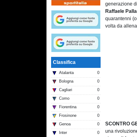
generazione di
Raffaele Pall
quarantenni (o 
volta da allena
Classifica
Atalanta
0
Bologna
0
Cagliari
0
Como
0
Fiorentina
0
Frosinone
0
SCONTRO GE
Genoa
0
una rivoluzion
Inter
0