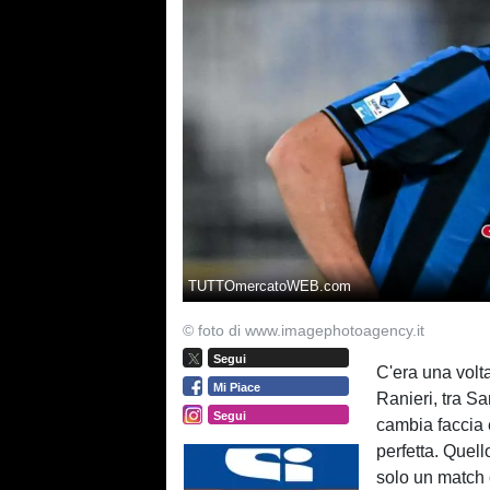
TUTTOmercatoWEB.com
© foto di www.imagephotoagency.it
Segui
C'era una volta
Mi Piace
Ranieri, tra Sar
Segui
cambia faccia e
perfetta. Quel
solo un match c