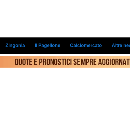
Zingonia
Il Pagellone
Calciomercato
Altre n