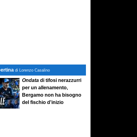
ertina
di Lorenzo Casalino
Ondata
di tifosi nerazzurri
per un allenamento,
Bergamo non ha bisogno
del fischio d'inizio