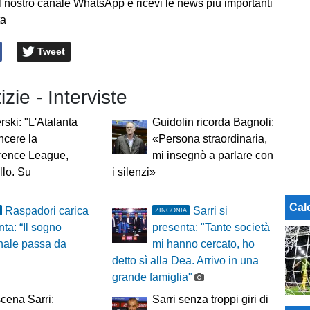
l nostro canale WhatsApp e ricevi le news più importanti
ta
Tweet
izie - Interviste
ski: "L'Atalanta
Guidolin ricorda Bagnoli:
ncere la
«Persona straordinaria,
rence League,
mi insegnò a parlare con
llo. Su
i silenzi»
Cal
Raspadori carica
Sarri si
ZINGONIA
nta: “Il sogno
presenta: "Tante società
nale passa da
mi hanno cercato, ho
detto sì alla Dea. Arrivo in una
grande famiglia"
cena Sarri:
Sarri senza troppi giri di