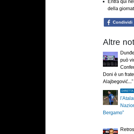
Entra qui ne
della giorna
Condividi
Altre not
Dunđer
può vi
Confe
Doni è un frate
Alajbegović..."
DIRETTA
l'Atala
Nazio
Bergamo”
Retros