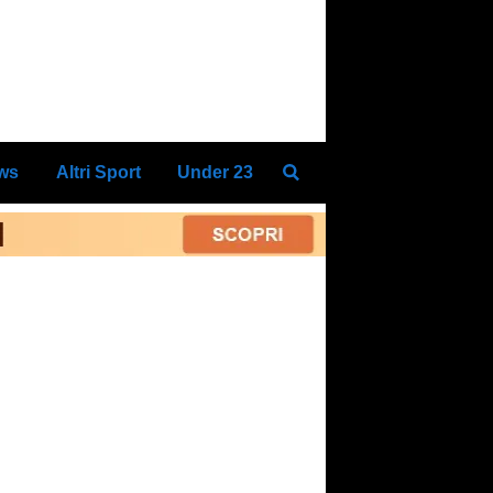
ews
Altri Sport
Under 23