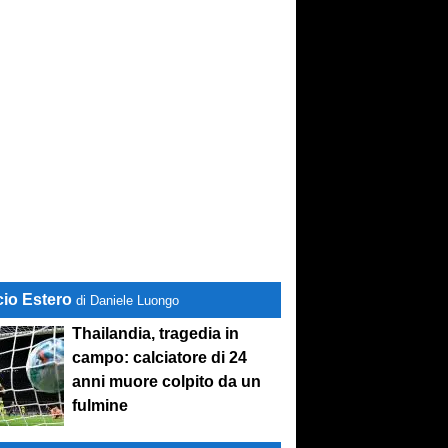
cio Estero
di Daniele Luongo
Thailandia, tragedia in
campo: calciatore di 24
anni muore colpito da un
fulmine