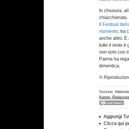
In chiusura, a
chiacchierata,
Il Festival de
momento
, tra
anche altro. È
tutto il resto è 
non solo con il
Parma ha regal
dimentica.
© Riproduzion
Sezione:
Intervist
Autore: Redazion
vedi letture
Aggiungi Tut
Clicca qui p