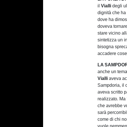
il
Vialli
degli ul
dignità che ha 
dove ha dimost
doveva tornare
stare vicino a
sintetizza un 
bisogna sprec
accadere cose 
LA SAMPDORI
anche un tema 
Vialli
aveva acc
Sampdoria, il c
aveva scritto 
realizzato. Ma
che avrebbe vo
sarà percorribi
come di chi n
vuole nemmeno