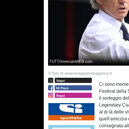
TUTTOmercatoWEB.com
© foto di www.imagephotoagency.it
Segui
Ci sono momenti
Mi Piace
Festival della
Segui
il sorteggio d
Legendary Coac
al di là delle v
quell'amicizia 
consegnata all