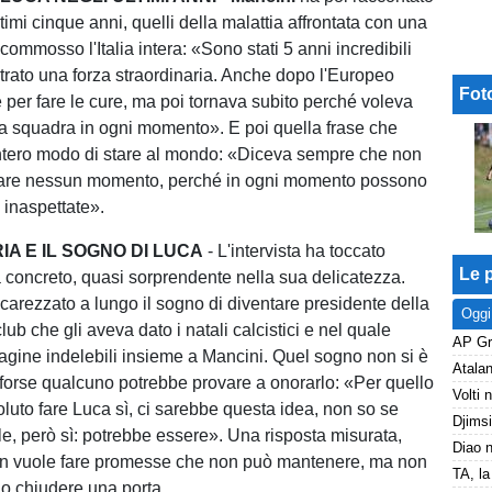
timi cinque anni, quelli della malattia affrontata con una
commosso l'Italia intera: «Sono stati 5 anni incredibili
rato una forza straordinaria. Anche dopo l'Europeo
Fot
 per fare le cure, ma poi tornava subito perché voleva
lla squadra in ogni momento». E poi quella frase che
intero modo di stare al mondo: «Diceva sempre che non
are nessun momento, perché in ogni momento possono
inaspettate».
A E IL SOGNO DI LUCA
- L'intervista ha toccato
Le p
concreto, quasi sorprendente nella sua delicatezza.
arezzato a lungo il sogno di diventare presidente della
Oggi
lub che gli aveva dato i natali calcistici e nel quale
pagine indelebili insieme a Mancini. Quel sogno non si è
 forse qualcuno potrebbe provare a onorarlo: «Per quello
luto fare Luca sì, ci sarebbe questa idea, non so se
le, però sì: potrebbe essere». Una risposta misurata,
on vuole fare promesse che non può mantenere, ma non
 chiudere una porta.