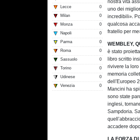
nostra vita as
Lecce
0
uno dei miglio
Milan
0
incredibili». P
qualcosa accad
Monza
0
fratello per me
Napoli
0
Parma
0
WEMBLEY, Q
Roma
0
è stato proiett
libro scritto i
Sassuolo
0
rivivere la lo
Torino
0
memoria collett
Udinese
0
dell'Europeo 2
Venezia
0
Mancini ha spi
sono state par
inglesi, torna
Sampdoria. Sap
quell'abbracci
accadere dopo
LA FORZA DI