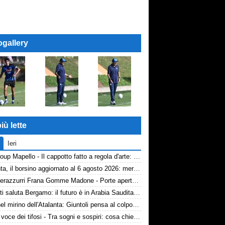
ogallery
iù lette
Ieri
AP Group Mapello - Il cappotto fatto a regola d'arte: qualità certificata ICMQ
Atalanta, il borsino aggiornato al 6 agosto 2026: mercato in entrata ancora in stand-by. Si lavora sulle cessioni
Volti nerazzurri Frana Gomme Madone - Porte aperte alla New Balance Arena: i volti dei tifosi della Dea
Djimsiti saluta Bergamo: il futuro è in Arabia Saudita! Tre milioni e firma biennale
Diao nel mirino dell'Atalanta: Giuntoli pensa al colpo dal Como
TA, la voce dei tifosi - Tra sogni e sospiri: cosa chiedono davvero i tifosi dell'Atalanta