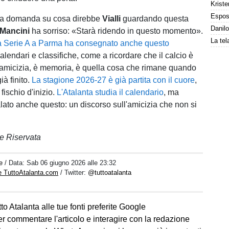
Kriste
lla domanda su cosa direbbe
Vialli
guardando questa
Mancini
ha sorriso: «Starà ridendo in questo momento».
lla Serie A a Parma ha consegnato anche questo
 calendari e classifiche, come a ricordare che il calcio è
 amicizia, è memoria, è quella cosa che rimane quando
già finito.
La stagione 2026-27 è già partita con il cuore
,
 fischio d'inizio.
L'Atalanta studia il calendario
, ma
ato anche questo: un discorso sull'amicizia che non si
e Riservata
e
/ Data:
Sab 06 giugno 2026 alle 23:32
e TuttoAtalanta.com
/ Twitter:
@tuttoatalanta
to Atalanta alle tue fonti preferite Google
er commentare l'articolo e interagire con la redazione