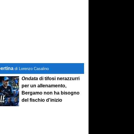
ertina
di Lorenzo Casalino
Ondata
di tifosi nerazzurri
per un allenamento,
Bergamo non ha bisogno
del fischio d'inizio