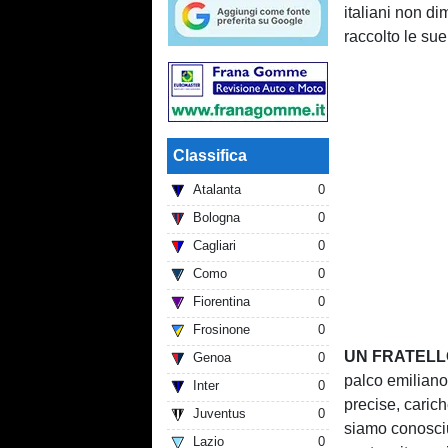
italiani non d
raccolto le sue
Classifica
Atalanta
0
Bologna
0
Cagliari
0
Como
0
Fiorentina
0
Frosinone
0
UN FRATELL
Genoa
0
palco emiliano
Inter
0
precise, caric
Juventus
0
siamo conosciu
Lazio
0