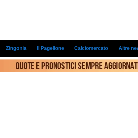
Zingonia
Il Pagellone
Calciomercato
Altre n