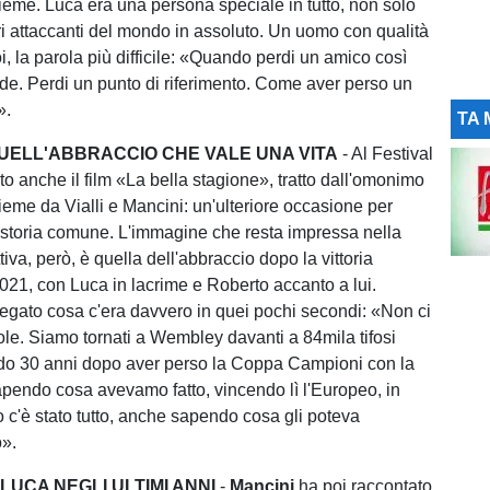
sieme. Luca era una persona speciale in tutto, non solo
ri attaccanti del mondo in assoluto. Un uomo con qualità
oi, la parola più difficile: «Quando perdi un amico così
e. Perdi un punto di riferimento. Come aver perso un
».
TA 
UELL'ABBRACCIO CHE VALE UNA VITA
- Al Festival
ato anche il film «La bella stagione», tratto dall'omonimo
nsieme da Vialli e Mancini: un'ulteriore occasione per
ro storia comune. L'immagine che resta impressa nella
iva, però, è quella dell'abbraccio dopo la vittoria
021, con Luca in lacrime e Roberto accanto a lui.
egato cosa c'era davvero in quei pochi secondi: «Non ci
ole. Siamo tornati a Wembley davanti a 84mila tifosi
ndo 30 anni dopo aver perso la Coppa Campioni con la
endo cosa avevamo fatto, vincendo lì l'Europeo, in
o c'è stato tutto, anche sapendo cosa gli poteva
».
 LUCA NEGLI ULTIMI ANNI
-
Mancini
ha poi raccontato