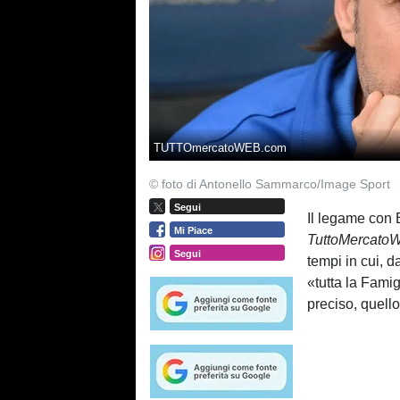
TUTTOmercatoWEB.com
© foto di Antonello Sammarco/Image Sport
Segui
Il legame con 
Mi Piace
TuttoMercato
Segui
tempi in cui, d
«tutta la Fami
preciso, quell