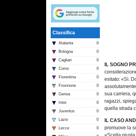
Classifica
Atalanta
0
Bologna
0
Cagliari
0
IL SOGNO P
Como
0
considerazione
Fiorentina
0
esitato: «Sì. D
Frosinone
0
assolutamente 
sua carriera, 
Genoa
0
ragazzi, spieg
Inter
0
quella strada 
Juventus
0
Lazio
0
IL CASO AN
promuove la sc
Lecce
0
«Scelta giusta