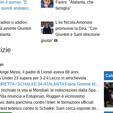
on il sorriso: "È
Favini: "Atalanta, che
, quindi andateci
famiglia"
adiso o addio»:
L'ex Nicola Amoruso
à avverte Giuntoli
promuove la Dea: "Con
talanta
Giuntoli e Sarri direzione
giusta"
izie
go
orge Messi, il padre di Lionel aveva 68 anni
Cal
a Under 23 supera per 3-2 il Lecco in amichevole
IRETTA / SCHALKE 04-ATALANTA
Frana Gomme Madone
, ca
rischiato la vita ai Mondiali: le indiscrezioni dalla Spagna
illa rinuncia a Estupinan, Ruggeri è vicinissimo
ic dalla panchina contro l'Inter: le formazioni ufficiali
t tedesco contro lo Schalke: Sarri cerca risposte dopo il ko con il Feyenoord