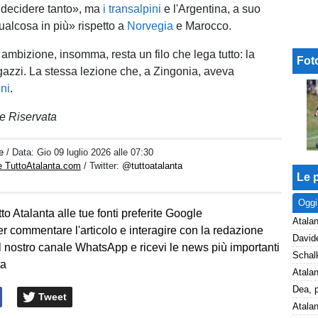
decidere tanto», ma
i transalpini
e l'Argentina, a suo
ualcosa in più» rispetto a
Norvegia
e Marocco.
ambizione, insomma, resta un filo che lega tutto: la
Fot
agazzi. La stessa lezione che, a Zingonia, aveva
ni
.
e Riservata
e
/ Data:
Gio 09 luglio 2026 alle 07:30
e TuttoAtalanta.com
/ Twitter:
@tuttoatalanta
Le p
Oggi
to Atalanta alle tue fonti preferite Google
Atalan
er commentare l'articolo e interagire con la redazione
l nostro canale WhatsApp e ricevi le news più importanti
ta
Tweet