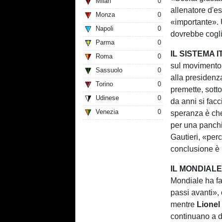
Milan
0
allenatore d'e
Monza
0
«importante». U
Napoli
0
dovrebbe cogli
Parma
0
IL SISTEMA 
Roma
0
sul movimento 
Sassuolo
0
alla presidenz
Torino
0
premette, sott
Udinese
0
da anni si fac
Venezia
0
speranza è che
per una panchi
Gautieri, «per
conclusione è 
IL MONDIAL
Mondiale ha fa
passi avanti», 
mentre
Lionel
continuano a d