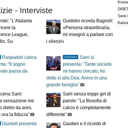
izie - Interviste
ski: "L'Atalanta
Guidolin ricorda Bagnoli:
ncere la
«Persona straordinaria,
rence League,
mi insegnò a parlare con
llo. Su
i silenzi»
Raspadori carica
Sarri si
ZINGONIA
nta: “Il sogno
presenta: "Tante società
nale passa da
mi hanno cercato, ho
detto sì alla Dea. Arrivo in una
grande famiglia"
cena Sarri:
Sarri senza troppi giri di
la sensazione me
parole: "La filosofia di
to dietro da anni,
calcio è completamente
 ora la fiducia"
differente"
Giuntoli presenta
Gautieri e il ricordo di