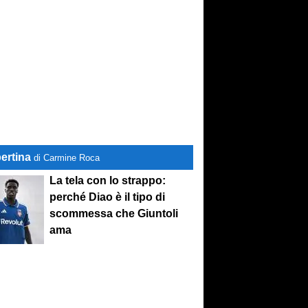
ertina
di Carmine Roca
La tela con lo strappo:
perché Diao è il tipo di
scommessa che Giuntoli
ama