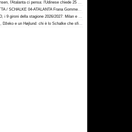
Kristensen, l'Atalanta ci pensa: l'Udinese chiede 25 milioni
DIRETTA / SCHALKE 04-ATALANTA Frana Gomme Madone, calcio d'inizio ore 17
Serie D, i 9 gironi della stagione 2026/2027: Milan e Chievo nel B, le bergamasche...
Karius, Džeko e un Højlund: chi è lo Schalke che sfida la Dea