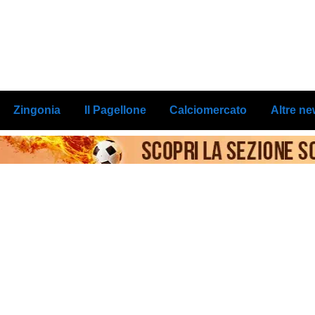
Zingonia
Il Pagellone
Calciomercato
Altre n