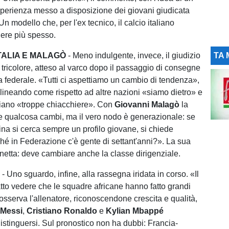
sperienza messo a disposizione dei giovani giudicata
n modello che, per l'ex tecnico, il calcio italiano
ere più spesso.
ITALIA E MALAGÒ
- Meno indulgente, invece, il giudizio
TA 
tricolore, atteso al varco dopo il passaggio di consegne
a federale. «Tutti ci aspettiamo un cambio di tendenza»,
olineando come rispetto ad altre nazioni «siamo dietro» e
ciano «troppe chiacchiere». Con
Giovanni Malagò
la
 qualcosa cambi, ma il vero nodo è generazionale: se
na si cerca sempre un profilo giovane, si chiede
ché in Federazione c'è gente di settant'anni?». La sua
netta: deve cambiare anche la classe dirigenziale.
E
- Uno sguardo, infine, alla rassegna iridata in corso. «Il
tto vedere che le squadre africane hanno fatto grandi
osserva l'allenatore, riconoscendone crescita e qualità,
 Messi
,
Cristiano Ronaldo
e
Kylian Mbappé
istinguersi. Sul pronostico non ha dubbi: Francia-