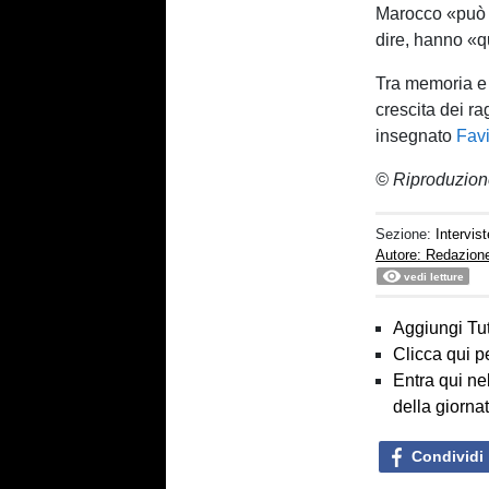
Marocco «può 
dire, hanno «q
Tra memoria e 
crescita dei r
insegnato
Favi
© Riproduzion
Sezione:
Intervist
Autore: Redazion
vedi letture
Aggiungi Tut
Clicca qui p
Entra qui ne
della giorna
Condividi