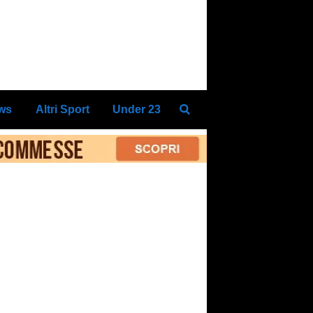
ews
Altri Sport
Under 23