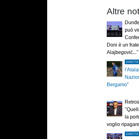
Altre not
Dunđer
può vi
Confe
Doni è un frate
Alajbegović..."
DIRETTA
l'Atala
Nazio
Bergamo”
Retros
"Quel
la por
voglio ripagare
DIRETTA