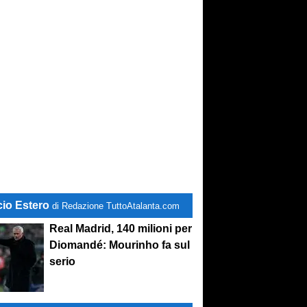
cio Estero
di Redazione TuttoAtalanta.com
Real Madrid, 140 milioni per
lcio d'inizio ore 17
Diomandé: Mourinho fa sul
serio