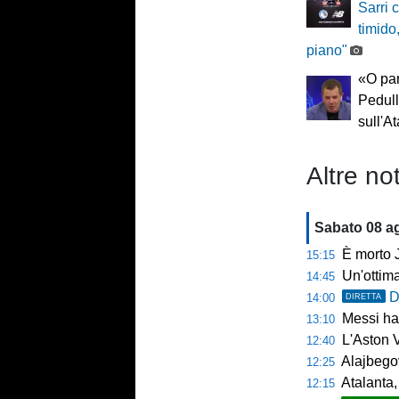
Sarri c
timido
piano"
«O par
Pedull
sull'A
Altre not
Sabato 08 a
È morto J
15:15
Un'ottim
14:45
D
14:00
DIRETTA
Messi ha 
13:10
L'Aston V
12:40
Alajbegov
12:25
Atalanta, tes
12:15