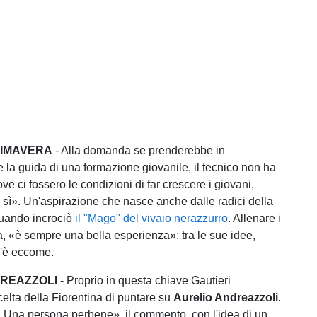
RIMAVERA
- Alla domanda se prenderebbe in
 la guida di una formazione giovanile, il tecnico non ha
ove ci fossero le condizioni di far crescere i giovani,
sì». Un'aspirazione che nasce anche dalle radici della
quando incrociò
il "Mago" del vivaio nerazzurro
. Allenare i
a, «è sempre una bella esperienza»: tra le sue idee,
c'è eccome.
DREAZZOLI
- Proprio in questa chiave Gautieri
elta della Fiorentina di puntare su
Aurelio Andreazzoli
.
. Una persona perbene», il commento, con l'idea di un