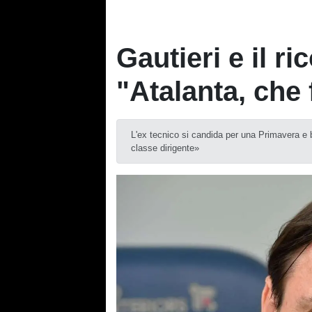
Gautieri e il ri
"Atalanta, che 
L'ex tecnico si candida per una Primavera e 
classe dirigente»