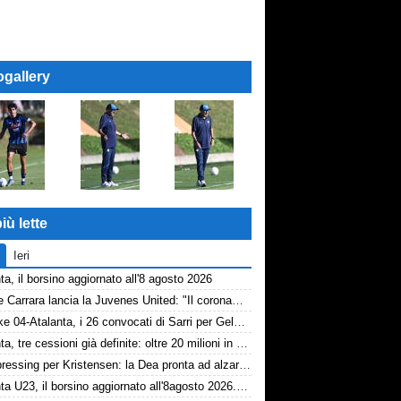
ogallery
iù lette
Ieri
ta, il borsino aggiornato all'8 agosto 2026
Davide Carrara lancia la Juvenes United: "Il coronamento di un progetto, nove ragazzi del 2007 in prima squadra"
Schalke 04-Atalanta, i 26 convocati di Sarri per Gelsenkirchen
Atalanta, tre cessioni già definite: oltre 20 milioni in arrivo. Ora il focus è su Diao
Dea, pressing per Kristensen: la Dea pronta ad alzare l'offerta all'Udinese
Atalanta U23, il borsino aggiornato all'8agosto 2026. Cantiere aperto per Beati