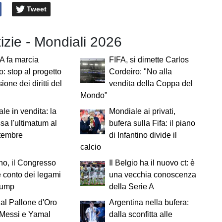
Tweet
tizie - Mondiali 2026
A fa marcia
FIFA, si dimette Carlos
o: stop al progetto
Cordeiro: "No alla
ione dei diritti del
vendita della Coppa del
Mondo"
le in vendita: la
Mondiale ai privati,
ssa l'ultimatum al
bufera sulla Fifa: il piano
ttembre
di Infantino divide il
calcio
ino, il Congresso
Il Belgio ha il nuovo ct: è
 conto dei legami
una vecchia conoscenza
rump
della Serie A
al Pallone d'Oro
Argentina nella bufera:
 Messi e Yamal
dalla sconfitta alle