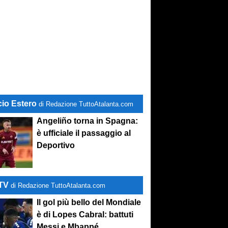
cio Estero
di Redazione TuttoAtalanta.com
Angeliño torna in Spagna:
è ufficiale il passaggio al
Deportivo
-TV
di Redazione TuttoAtalanta.com
Il gol più bello del Mondiale
è di Lopes Cabral: battuti
Messi e Mbappé