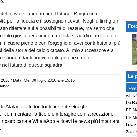
o."
o definitivo e l'augurio per il futuro: "Ringrazio il
ić per la fiducia e il sostegno ricevuti. Negli ultimi giorni
Fot
atto riflettere sulla possibilità di restare, ma sento che
mento giusto per chiudere questo straordinario capitolo.
il cuore pieno e con l'orgoglio di aver contribuito ai più
 della storia del calcio croato. Al mio successore e a
ale auguro tanti nuovi trionfi, perché credo
nel futuro di questa squadra."
Le p
i 2026
/ Data:
Mer 08 luglio 2026 alle 15:15
Luongo
Oggi
De Roo
to Atalanta alle tue fonti preferite Google
er commentare l'articolo e interagire con la redazione
l nostro canale WhatsApp e ricevi le news più importanti
ta