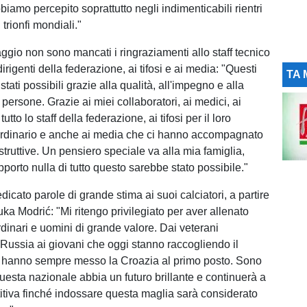
iamo percepito soprattutto negli indimenticabili rientri
 trionfi mondiali."
gio non sono mancati i ringraziamenti allo staff tecnico
dirigenti della federazione, ai tifosi e ai media: "Questi
TA 
tati possibili grazie alla qualità, all'impegno e alla
e persone. Grazie ai miei collaboratori, ai medici, ai
 tutto lo staff della federazione, ai tifosi per il loro
ordinario e anche ai media che ci hanno accompagnato
struttive. Un pensiero speciale va alla mia famiglia,
pporto nulla di tutto questo sarebbe stato possibile."
dicato parole di grande stima ai suoi calciatori, a partire
ka Modrić: "Mi ritengo privilegiato per aver allenato
rdinari e uomini di grande valore. Dai veterani
n Russia ai giovani che oggi stanno raccogliendo il
ti hanno sempre messo la Croazia al primo posto. Sono
uesta nazionale abbia un futuro brillante e continuerà a
tiva finché indossare questa maglia sarà considerato