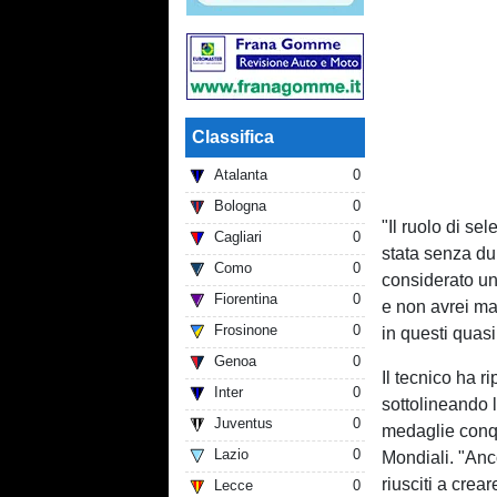
Classifica
Atalanta
0
Bologna
0
"Il ruolo di se
Cagliari
0
stata senza du
Como
0
considerato un
Fiorentina
0
e non avrei ma
Frosinone
0
in questi quasi
Genoa
0
Il tecnico ha r
Inter
0
sottolineando l'
Juventus
0
medaglie conqui
Lazio
0
Mondiali. "Anco
riusciti a crea
Lecce
0