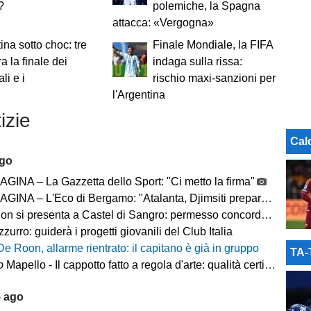
?
polemiche, la Spagna
attacca: «Vergogna»
ina sotto choc: tre
Finale Mondiale, la FIFA
ra la finale dei
indaga sulla rissa:
li e i
rischio maxi-sanzioni per
i
l'Argentina
izie
Cal
ago
GINA – La Gazzetta dello Sport: "Ci metto la firma"
– L'Eco di Bergamo: "Atalanta, Djimsiti prepara le valigie. Destinazione Arabia"
n si presenta a Castel di Sangro: permesso concordato
zzurro: guiderà i progetti giovanili del Club Italia
De Roon, allarme rientrato: il capitano è già in gruppo
TA
p
Mapello - Il cappotto fatto a regola d'arte: qualità certificata ICMQ
5 ago