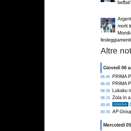
beffati
Argent
morti t
Mondia
festeggiament
Altre not
Giovedì 06 
PRIMA PA
06:45
PRIMA PAGINA 
06:45
Lukaku no
06:30
Zola in a
06:15
00:45
ZINGONIA
AP Grou
00:30
Mercoledì 0