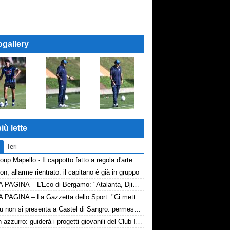
ogallery
iù lette
Ieri
AP Group Mapello - Il cappotto fatto a regola d'arte: qualità certificata ICMQ
n, allarme rientrato: il capitano è già in gruppo
PRIMA PAGINA – L'Eco di Bergamo: "Atalanta, Djimsiti prepara le valigie. Destinazione Arabia"
PRIMA PAGINA – La Gazzetta dello Sport: "Ci metto la firma"
Lukaku non si presenta a Castel di Sangro: permesso concordato
Zola in azzurro: guiderà i progetti giovanili del Club Italia