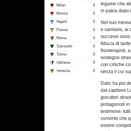
legame che abb
Milan
0
in patria dopo i
Monza
0
Napoli
0
Nel suo messag
e sanitario, ai 
Parma
0
successi sono s
Roma
0
fiducia di tant
Sassuolo
0
fisioterapisti, a
Torino
0
sostegno stra
Udinese
0
con critiche co
Venezia
0
senza il cui su
Dalic ha poi de
dal capitano Lu
giocatori strao
protagonisti i
testimone, tut
convinto che q
essere competi