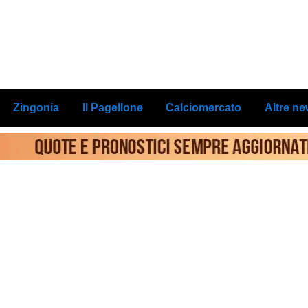
Zingonia
Il Pagellone
Calciomercato
Altre n