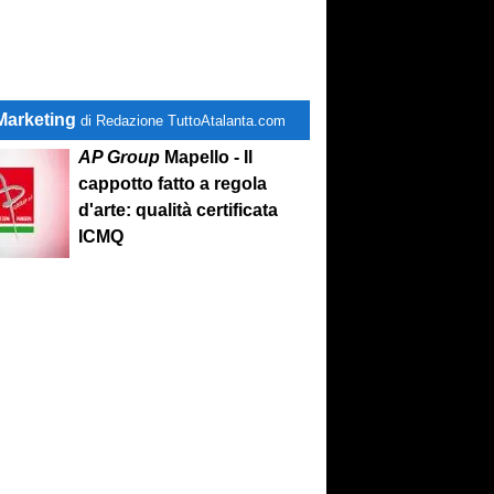
Marketing
di Redazione TuttoAtalanta.com
AP Group
Mapello - Il
cappotto fatto a regola
d'arte: qualità certificata
ICMQ