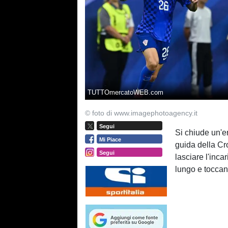
TUTTOmercatoWEB.com
© foto di www.imagephotoagency.it
Segui
Si chiude un'e
Mi Piace
guida della Cr
Segui
lasciare l'inca
lungo e toccan