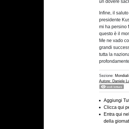
un dovere sacr
Infine, il salut
presidente Kust
mi ha persino f
questo è il mo
Me ne vado con 
grandi successi
tutta la nazion
profondamente 
Sezione:
Mondial
Autore: Daniele 
vedi letture
Aggiungi Tut
Clicca qui p
Entra qui ne
della giorna