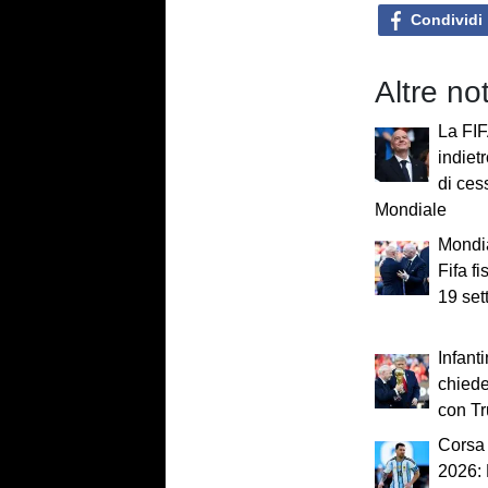
Condividi
Altre no
La FIF
indietr
di cess
Mondiale
Mondia
Fifa fi
19 se
Infant
chiede
con T
Corsa 
2026: