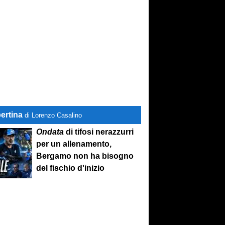
ertina
di Lorenzo Casalino
Ondata
di tifosi nerazzurri
per un allenamento,
Bergamo non ha bisogno
del fischio d'inizio