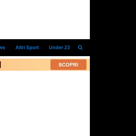
ews
Altri Sport
Under 23