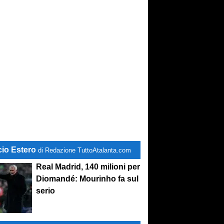
cio Estero
di Redazione TuttoAtalanta.com
Real Madrid, 140 milioni per
Diomandé: Mourinho fa sul
serio