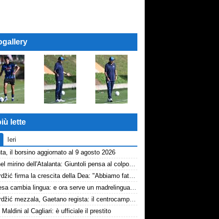
ogallery
iù lette
Ieri
ta, il borsino aggiornato al 9 agosto 2026
Diao nel mirino dell'Atalanta: Giuntoli pensa al colpo dal Como
Samardžić firma la crescita della Dea: "Abbiamo fatto vedere cosa possiamo fare"
La difesa cambia lingua: e ora serve un madrelingua della zona
Samardžić mezzala, Gaetano regista: il centrocampo di Sarri decolla
 Maldini al Cagliari: è ufficiale il prestito