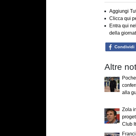
Aggiungi Tut
Clicca qui p
Entra qui ne
della giorna
Condividi
Altre not
Poche 
confer
alla g
Zola i
progett
Club It
Franci