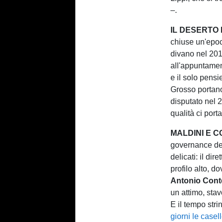
–.
IL DESERTO 
chiuse un'epoc
divano nel 201
all'appuntamen
e il solo pensi
Grosso portano
disputato nel 
qualità ci port
MALDINI E 
governance dev
delicati: il di
profilo alto, d
Antonio Cont
un attimo, stav
E il tempo str
giorni le casel