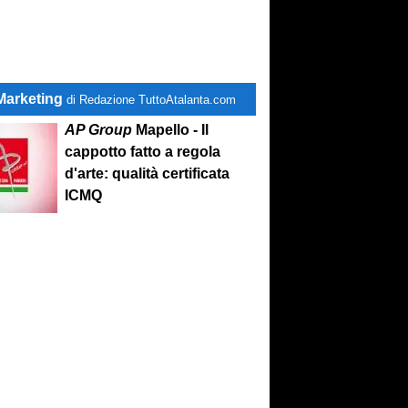
Marketing
di Redazione TuttoAtalanta.com
AP Group
Mapello - Il
cappotto fatto a regola
d'arte: qualità certificata
ICMQ