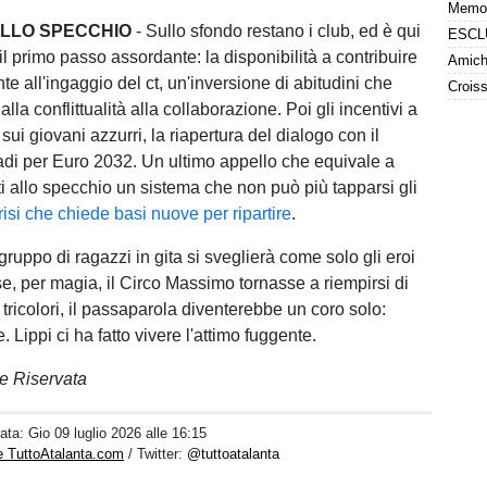
ALLO SPECCHIO
- Sullo sfondo restano i club, ed è qui
 il primo passo assordante: la disponibilità a contribuire
Amiche
 all'ingaggio del ct, un'inversione di abitudini che
alla conflittualità alla collaborazione. Poi gli incentivi a
ui giovani azzurri, la riapertura del dialogo con il
tadi per Euro 2032. Un ultimo appello che equivale a
i allo specchio un sistema che non può più tapparsi gli
risi che chiede basi nuove per ripartire
.
ruppo di ragazzi in gita si sveglierà come solo gli eroi
se, per magia, il Circo Massimo tornasse a riempirsi di
tricolori, il passaparola diventerebbe un coro solo:
. Lippi ci ha fatto vivere l'attimo fuggente.
e Riservata
Data:
Gio 09 luglio 2026 alle 16:15
e TuttoAtalanta.com
/ Twitter:
@tuttoatalanta