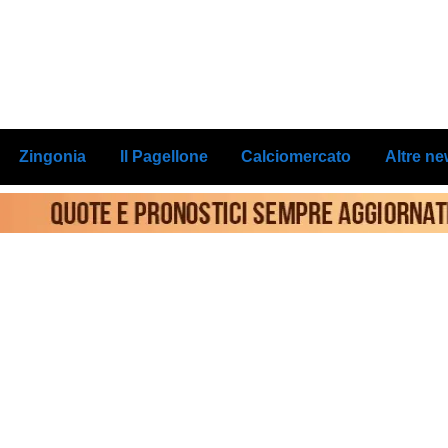
Zingonia
Il Pagellone
Calciomercato
Altre n