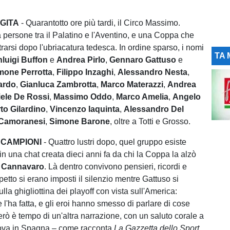
 GITA
- Quarantotto ore più tardi, il Circo Massimo.
 persone tra il Palatino e l'Aventino, e una Coppa che
rarsi dopo l'ubriacatura tedesca. In ordine sparso, i nomi
TA 
nluigi Buffon
e
Andrea Pirlo
,
Gennaro Gattuso
e
mone Perrotta
,
Filippo Inzaghi
,
Alessandro Nesta
,
ardo
,
Gianluca Zambrotta
,
Marco Materazzi
,
Andrea
ele De Rossi
,
Massimo Oddo
,
Marco Amelia
,
Angelo
to Gilardino
,
Vincenzo Iaquinta
,
Alessandro Del
Camoranesi
,
Simone Barone
, oltre a Totti e Grosso.
 CAMPIONI
- Quattro lustri dopo, quel gruppo esiste
in una chat creata dieci anni fa da chi la Coppa la alzò
 Cannavaro
. Là dentro convivono pensieri, ricordi e
spetto si erano imposti il silenzio mentre Gattuso si
ulla ghigliottina dei playoff con vista sull'America:
l'ha fatta, e gli eroi hanno smesso di parlare di cose
erò è tempo di un'altra narrazione, con un saluto corale a
trova in Spagna – come racconta
La Gazzetta dello Sport