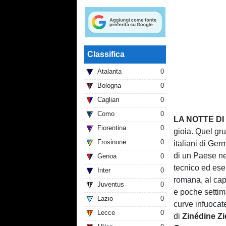
Classifica
Atalanta
0
Bologna
0
Cagliari
0
Como
0
LA NOTTE DI
Fiorentina
0
gioia. Quel gr
Frosinone
0
italiani di Ger
di un Paese ne
Genoa
0
tecnico ed ese
Inter
0
romana, al ca
Juventus
0
e poche settiman
Lazio
0
curve infuocat
Lecce
0
di
Zinédine Z