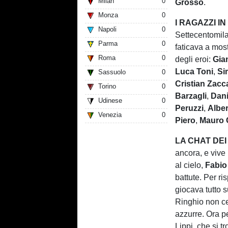
Milan
0
Grosso
.
Monza
0
I RAGAZZI IN
Napoli
0
Settecentomila
Parma
0
faticava a most
Roma
0
degli eroi:
Gia
Luca Toni
,
Si
Sassuolo
0
Cristian Zacc
Torino
0
Barzagli
,
Dani
Udinese
0
Peruzzi
,
Alber
Venezia
0
Piero
,
Mauro 
LA CHAT DEI
ancora, e vive 
al cielo,
Fabio
battute. Per ri
giocava tutto s
Ringhio non ce 
azzurre. Ora p
Lippi, che si 