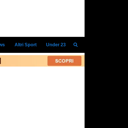
ews
Altri Sport
Under 23