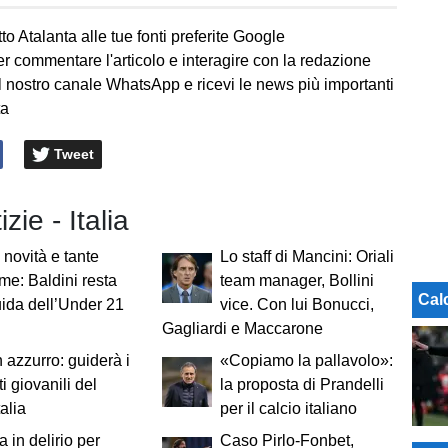
to Atalanta alle tue fonti preferite Google
er commentare l'articolo e interagire con la redazione
l nostro canale WhatsApp e ricevi le news più importanti
ta
Tweet
izie - Italia
novità e tante
Lo staff di Mancini: Oriali
me: Baldini resta
team manager, Bollini
Cal
uida dell’Under 21
vice. Con lui Bonucci,
Gagliardi e Maccarone
n azzurro: guiderà i
«Copiamo la pallavolo»:
i giovanili del
la proposta di Prandelli
alia
per il calcio italiano
a in delirio per
Caso Pirlo-Fonbet,