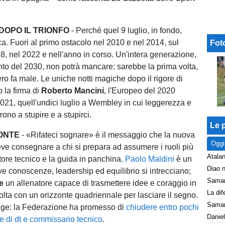
DOPO IL TRIONFO
- Perché quel 9 luglio, in fondo,
a. Fuori al primo ostacolo nel 2010 e nel 2014, sul
Fot
8, nel 2022 e nell'anno in corso. Un'intera generazione,
to del 2030, non potrà mancare: sarebbe la prima volta,
ero fa male. Le uniche notti magiche dopo il rigore di
 la firma di
Roberto Mancini
, l'Europeo del 2020
2021, quell'undici luglio a Wembley in cui leggerezza e
arono a stupire e a stupirci.
Le p
CONTE
- «Rifateci sognare» è il messaggio che la nuova
Oggi
e consegnare a chi si prepara ad assumere i ruoli più
Atalan
rettore tecnico e la guida in panchina.
Paolo Maldini
è un
ove conoscenze, leadership ed equilibrio si intrecciano;
e
un allenatore capace di trasmettere idee e coraggio in
olta con un orizzonte quadriennale per lasciare il segno.
inge: la Federazione ha promesso di
chiudere entro pochi
Daniel
le di dt e commissario tecnico
.