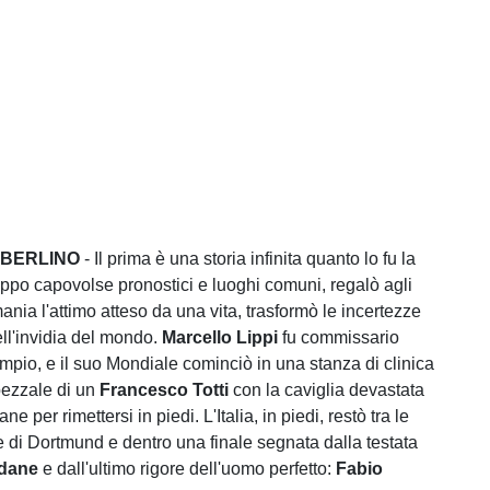
 BERLINO
- Il prima è una storia infinita quanto lo fu la
uppo capovolse pronostici e luoghi comuni, regalò agli
mania l'attimo atteso da una vita, trasformò le incertezze
ll'invidia del mondo.
Marcello Lippi
fu commissario
mpio, e il suo Mondiale cominciò in una stanza di clinica
pezzale di un
Francesco Totti
con la caviglia devastata
e per rimettersi in piedi. L'Italia, in piedi, restò tra le
e di Dortmund e dentro una finale segnata dalla testata
idane
e dall'ultimo rigore dell'uomo perfetto:
Fabio