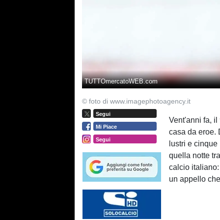
TUTTOmercatoWEB.com
© foto di www.imagephotoagency.it
Segui
Vent'anni fa, i
Mi Piace
casa da eroe. 
Segui
lustri e cinqu
quella notte tr
calcio italiano
un appello che