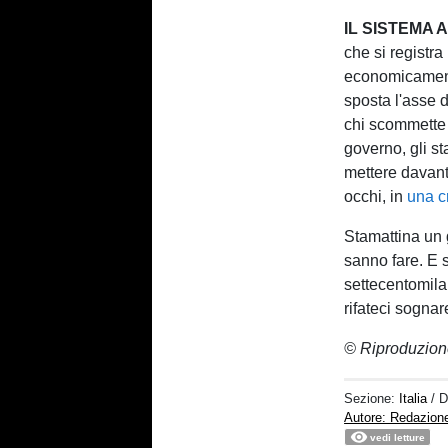
IL SISTEMA 
che si registra
economicamente
sposta l'asse d
chi scommette s
governo, gli s
mettere davant
occhi, in
una c
Stamattina un g
sanno fare. E 
settecentomila 
rifateci sognare
© Riproduzion
Sezione:
Italia
/ 
Autore: Redazion
vedi letture