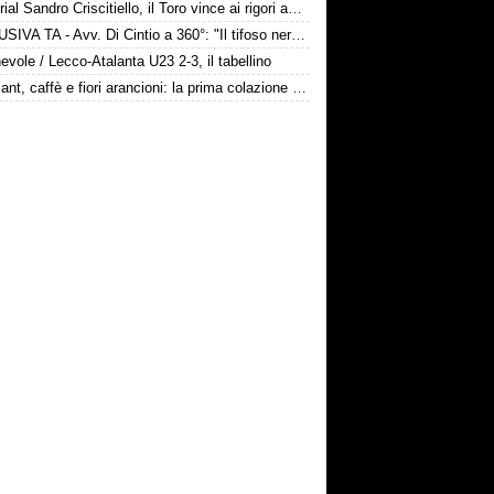
Memorial Sandro Criscitiello, il Toro vince ai rigori ad Avellino
ESCLUSIVA TA - Avv. Di Cintio a 360°: "Il tifoso nerazzurro non può sentirsi trattato come un bancomat! Diamo tempo a Sarri, su Samardžić..."
vole / Lecco-Atalanta U23 2-3, il tabellino
Croissant, caffè e fiori arancioni: la prima colazione bergamasca dei Gaetano