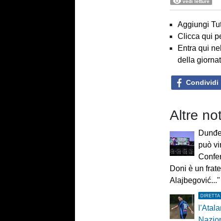
vedi letture
Aggiungi Tut
Clicca qui p
Entra qui ne
della giorna
Condividi
Altre not
Dunđer
può vi
Confe
Doni è un frate
Alajbegović..."
DIRETTA
l'Atala
Nazio