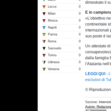
dimostrato il 
Lecce
0
E in campion
Milan
0
«L'obiettivo ne
Monza
0
continentale st
Napoli
0
internazionali 
Parma
0
suo posto è la
Roma
0
Un attestato di
Sassuolo
0
consapevolezza 
Torino
0
dalla famiglia 
Udinese
0
l'Atalanta nell'
Venezia
0
LEGGI QUI
- L
esclusivi di T
© Riproduzione
Sezione:
Intervist
Autore: Redazion