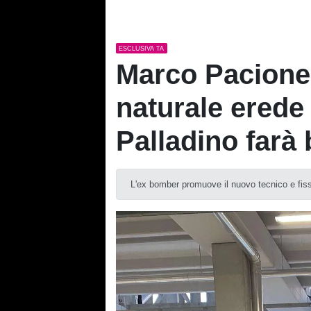
ESCLUSIVA TA
Marco Pacione a
naturale erede
Palladino farà
L'ex bomber promuove il nuovo tecnico e fissa