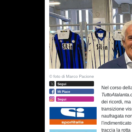
© foto di Marco Pacione
Segui
Nel corso dell
Mi Piace
TuttoAtalanta
Segui
dei ricordi, m
transizione vi
naufragata non
l'indimenticato
traccia la rott