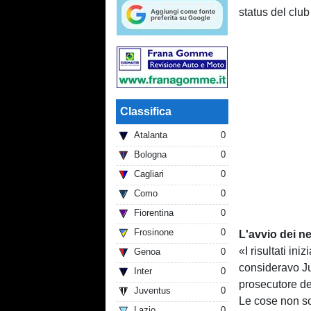
status del club
Classifica
Atalanta
0
Bologna
0
Cagliari
0
Como
0
Fiorentina
0
Frosinone
0
L'avvio dei ne
«I risultati ini
Genoa
0
consideravo Ju
Inter
0
prosecutore de
Juventus
0
Le cose non so
Lazio
0