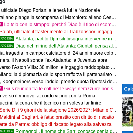
ago
ufficiale Diego Forlan: allenerà lui la Nazionale
italiano piange la scomparsa di Marchioro: allenò Cesena e Milan
La tela con lo strappo: perché Diao è il tipo di scommessa che Giuntoli ama
TA
Salah, ufficiale il trasferimento al Trabzonspor: ingaggio mostruoso
Atalanta, partito Djimsiti bisogna intervenire in difesa: tutti i nomi
CATO DEA
Diao nel mirino dell'Atalanta: Giuntoli pensa al colpo dal Como
CATO DEA
 tragedia in campo: calciatore di 24 anni muore colpito da un fulmine
rs, il Napoli sonda l'ex Atalanta: la Juventus apre
so l'Aston Villa: 38 milioni e ingaggio raddoppiato a 5 Mln a stagione
o: la diplomazia dello sport rafforza il partenariato tra Italia e Western Australia
Koopmeiners verso l'addio: prende quota l'ipotesi del prestito
Girls reunion tra le colline: le
wags
nerazzurre non si perdono di vista
Cal
TA
i verso il rinnovo: accordo vicino con la Roma
uccini, la cena che il tecnico non voleva far finire
Serie D, i 9 gironi della stagione 2026/2027: Milan e Chievo nel B, le bergamasche...
Maldini al Cagliari, è fatta: prestito con diritto di riscatto
arte da Parma: obbligo di riscatto legato alla salvezza
Romagnoli, il nome che Sarri conosce per la difesa nerazzurra
CATO DEA