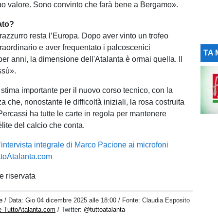
suo valore. Sono convinto che farà bene a Bergamo».
ato?
razzurro resta l’Europa. Dopo aver vinto un trofeo
raordinario e aver frequentato i palcoscenici
TA 
per anni, la dimensione dell'Atalanta è ormai quella. Il
ssù».
 stima importante per il nuovo corso tecnico, con la
che, nonostante le difficoltà iniziali, la rosa costruita
Percassi ha tutte le carte in regola per mantenere
élite del calcio che conta.
’intervista integrale di Marco Pacione ai microfoni
uttoAtalanta.com
 riservata
e
/ Data:
Gio 04 dicembre 2025 alle 18:00
/ Fonte: Claudia Esposito
e TuttoAtalanta.com
/ Twitter:
@tuttoatalanta