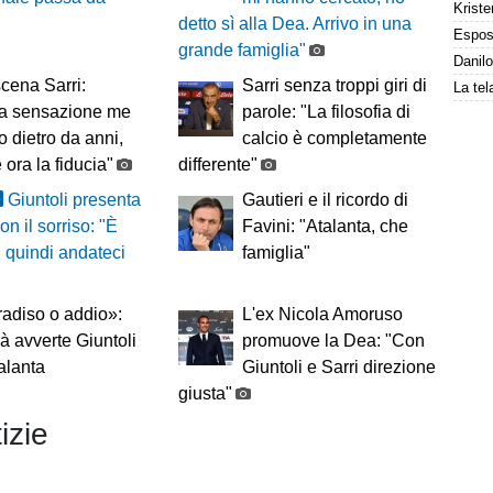
Kriste
detto sì alla Dea. Arrivo in una
grande famiglia"
cena Sarri:
Sarri senza troppi giri di
la sensazione me
parole: "La filosofia di
to dietro da anni,
calcio è completamente
 ora la fiducia"
differente"
Giuntoli presenta
Gautieri e il ricordo di
on il sorriso: "È
Favini: "Atalanta, che
, quindi andateci
famiglia"
adiso o addio»:
L'ex Nicola Amoruso
à avverte Giuntoli
promuove la Dea: "Con
talanta
Giuntoli e Sarri direzione
giusta"
izie