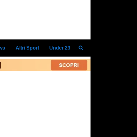
ews
Altri Sport
Under 23