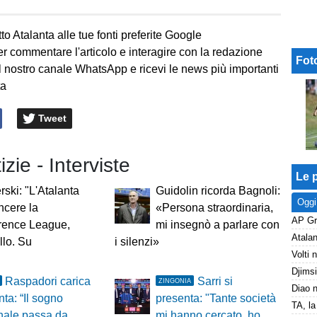
to Atalanta alle tue fonti preferite Google
er commentare l'articolo e interagire con la redazione
Fot
l nostro canale WhatsApp e ricevi le news più importanti
ta
Tweet
izie - Interviste
Le p
ski: "L'Atalanta
Guidolin ricorda Bagnoli:
Oggi
ncere la
«Persona straordinaria,
rence League,
mi insegnò a parlare con
llo. Su
i silenzi»
Raspadori carica
Sarri si
ZINGONIA
nta: “Il sogno
presenta: "Tante società
nale passa da
mi hanno cercato, ho