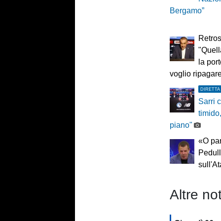
Bergamo”
Retros
"Quel
la por
voglio ripagare
DIRETTA
Sarri c
timido
piano"
«O par
Pedull
sull'A
Altre not