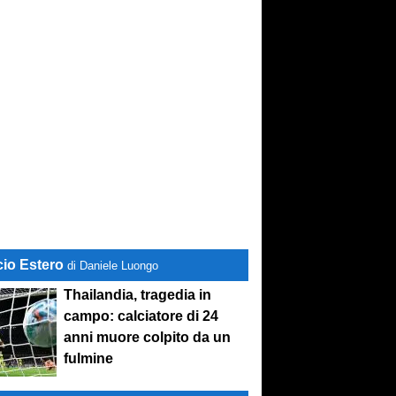
cio Estero
di Daniele Luongo
Thailandia, tragedia in
campo: calciatore di 24
anni muore colpito da un
fulmine