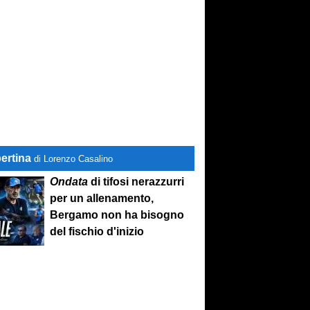
ertina
di Lorenzo Casalino
Ondata
di tifosi nerazzurri
per un allenamento,
Bergamo non ha bisogno
del fischio d'inizio