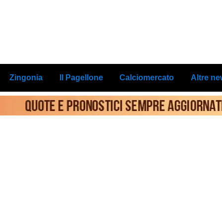
Zingonia
Il Pagellone
Calciomercato
Altre n