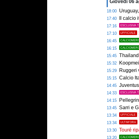
Giovedì 06 
Uruguay, 
18:00
Il calcio 
17:40
17:16
ESCLUSIVA 
17:10
UFFICIALE
16:45
CALCIOMER
16:15
CALCIOMER
Thailandia,
15:45
Koopmeine
15:32
Ruggeri ver
15:29
Calcio Italian
15:15
Juventus, 
14:45
14:33
ESCLUSIVA 
Pellegrin
14:15
Sarri e G
13:45
13:34
UFFICIALE
13:34
ULTIM'ORA
Touré rip
13:30
13:20
CALCIOMER