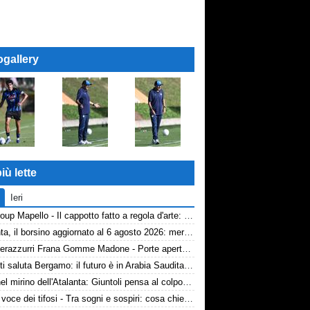
ogallery
iù lette
Ieri
AP Group Mapello - Il cappotto fatto a regola d'arte: qualità certificata ICMQ
Atalanta, il borsino aggiornato al 6 agosto 2026: mercato in entrata ancora in stand-by. Si lavora sulle cessioni
Volti nerazzurri Frana Gomme Madone - Porte aperte alla New Balance Arena: i volti dei tifosi della Dea
Djimsiti saluta Bergamo: il futuro è in Arabia Saudita! Tre milioni e firma biennale
Diao nel mirino dell'Atalanta: Giuntoli pensa al colpo dal Como
TA, la voce dei tifosi - Tra sogni e sospiri: cosa chiedono davvero i tifosi dell'Atalanta