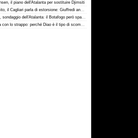
nsen, il piano dell'Atalanta per sostituire Djimsiti
Esposito, il Cagliari parla di estorsione: Giuffredi annuncia denuncia
Danilo, sondaggio dell'Atalanta: il Botafogo però spara alto
La tela con lo strappo: perché Diao è il tipo di scommessa che Giuntoli ama