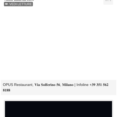
VEDI LETTURE
OPUS Restaurant, 𝐕𝐢𝐚 𝐒𝐨𝐥𝐟𝐞𝐫𝐢𝐧𝐨 𝟓𝟔, 𝐌𝐢𝐥𝐚𝐧𝐨 | Infoline +𝟑𝟗 𝟑𝟓𝟏 𝟓𝟔𝟐
𝟖𝟏𝟖𝟖