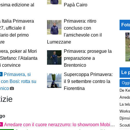
sima edizione al
Papà Cairo
Italia Primavera
Primavera: ritiro
Fot
, ufficiale il
concluso con
ario del primo
l'amichevole con il
are
Lumezzane
era, poker al Mori
Primavera: prosegue la
Stefano: l'Atalanta
preparazione a
i convince
Brentonico
Le p
Primavera, si
Supercoppa Primavera:
A
e con Bosi: rotta su
il 9 settembre contro la
Oggi
onico
Fiorentina
izie
ago
Arredare con il cuore nerazzurro: lo showroom Mobilmondo a Osio Sotto. Quando essere di fede atalantina
TA