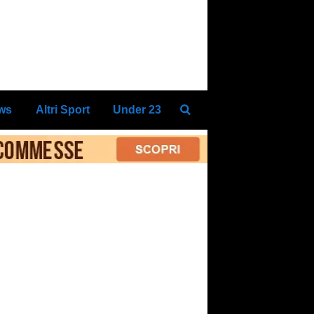
ews
Altri Sport
Under 23