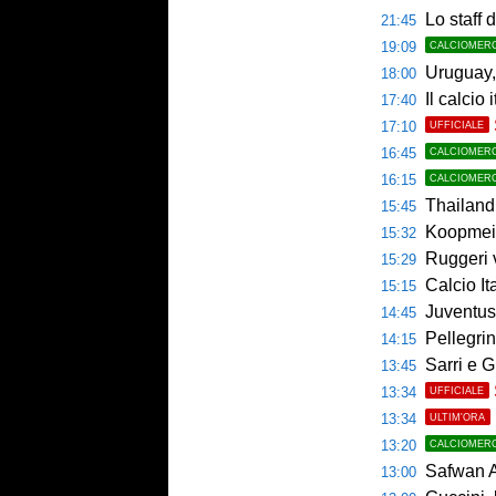
Lo staff di M
21:45
19:09
CALCIOMER
Uruguay, 
18:00
Il calcio 
17:40
17:10
UFFICIALE
16:45
CALCIOMER
16:15
CALCIOMER
Thailandia,
15:45
Koopmeine
15:32
Ruggeri ver
15:29
Calcio Italian
15:15
Juventus, 
14:45
Pellegrin
14:15
Sarri e G
13:45
13:34
UFFICIALE
13:34
ULTIM'ORA
13:20
CALCIOMER
Safwan A
13:00