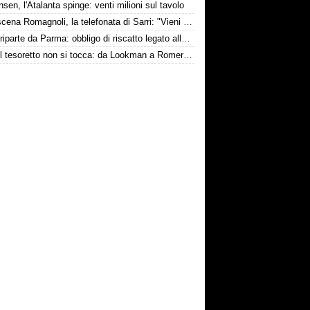
nsen, l'Atalanta spinge: venti milioni sul tavolo
Retroscena Romagnoli, la telefonata di Sarri: "Vieni con me a Bergamo"
Touré riparte da Parma: obbligo di riscatto legato alla salvezza
Inter, il tesoretto non si tocca: da Lookman a Romero, un anno di rinunce