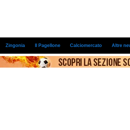
Zingonia
Il Pagellone
Calciomercato
Altre n