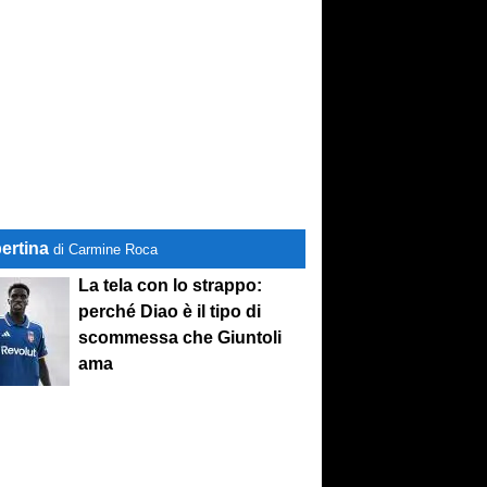
ertina
di Carmine Roca
La tela con lo strappo:
perché Diao è il tipo di
scommessa che Giuntoli
ama