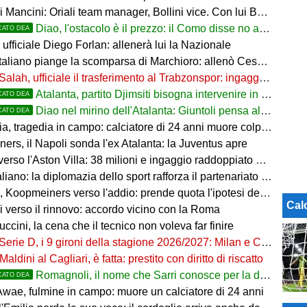
ancini: Oriali team manager, Bollini vice. Con lui Bonucci, Gagliardi e Maccarone
Diao, l'ostacolo è il prezzo: il Como disse no a 60 milioni
CATO DEA
ufficiale Diego Forlan: allenerà lui la Nazionale
italiano piange la scomparsa di Marchioro: allenò Cesena e Milan
Salah, ufficiale il trasferimento al Trabzonspor: ingaggio mostruoso
Atalanta, partito Djimsiti bisogna intervenire in difesa: tutti i nomi
CATO DEA
Diao nel mirino dell'Atalanta: Giuntoli pensa al colpo dal Como
CATO DEA
 tragedia in campo: calciatore di 24 anni muore colpito da un fulmine
rs, il Napoli sonda l'ex Atalanta: la Juventus apre
so l'Aston Villa: 38 milioni e ingaggio raddoppiato a 5 Mln a stagione
o: la diplomazia dello sport rafforza il partenariato tra Italia e Western Australia
Koopmeiners verso l'addio: prende quota l'ipotesi del prestito
Cal
i verso il rinnovo: accordo vicino con la Roma
uccini, la cena che il tecnico non voleva far finire
Serie D, i 9 gironi della stagione 2026/2027: Milan e Chievo nel B, le bergamasche...
Maldini al Cagliari, è fatta: prestito con diritto di riscatto
Romagnoli, il nome che Sarri conosce per la difesa nerazzurra
CATO DEA
wae, fulmine in campo: muore un calciatore di 24 anni