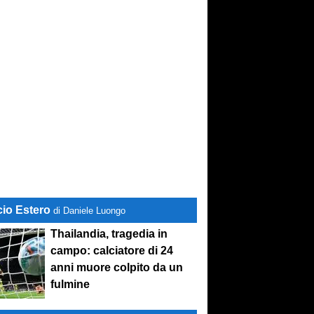
cio Estero
di Daniele Luongo
Thailandia, tragedia in
campo: calciatore di 24
anni muore colpito da un
fulmine