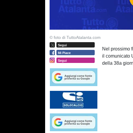
© foto di TuttoAtalanta.com
Segui
Nel prossimo f
Mi Piace
il comunicato U
Segui
della 38a gior