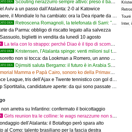
Scouting nerazzurro sempre attivo: preso il baby difensore 2010 Levačić
CATO DEA
Kriste
l Aviv a un passo dall'Atalanta: 2-0 al Katowice
ere, il Mondiale lo ha cambiato: ora la Dea riparte da lui
Retroscena Romagnoli, la telefonata di Sarri: "Vieni con me a Bergamo"
CATO DEA
arte da Parma: obbligo di riscatto legato alla salvezza
Sassuolo, biglietti in vendita da lunedì 10 agosto
La tela con lo strappo: perché Diao è il tipo di scommessa che Giuntoli ama
TA
Kristensen, l'Atalanta spinge: venti milioni sul tavolo
CATO DEA
tesoretto non si tocca: da Lookman a Romero, un anno di rinunce
Djimsiti saluta Bergamo: il futuro è in Arabia Saudita! Tre milioni e firma biennale
CATO DEA
orial Mamma e Papà Cairo, sonoro ko della Primavera contro il Toro
 League, tris dell'Ajax e Twente tennistico con gol di Pjaca
ortitalia, candidature aperte: da qui sono passate firme di Serie A
ago
on arretra su Infantino: confermato il boicottaggio
Girls reunion tra le colline: le
wags
nerazzurre non si perdono di vista
TA
ondaggio dell'Atalanta: il Botafogo però spara alto
 al Como: talento brasiliano per la fascia destra