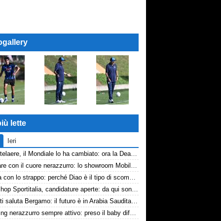
ogallery
iù lette
Ieri
De Ketelaere, il Mondiale lo ha cambiato: ora la Dea riparte da lui
Arredare con il cuore nerazzurro: lo showroom Mobilmondo a Osio Sotto. Quando essere di fede atalantina conviene
La tela con lo strappo: perché Diao è il tipo di scommessa che Giuntoli ama
Workshop Sportitalia, candidature aperte: da qui sono passate firme di Serie A
Djimsiti saluta Bergamo: il futuro è in Arabia Saudita! Tre milioni e firma biennale
conviene
Scouting nerazzurro sempre attivo: preso il baby difensore 2010 Levačić