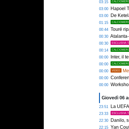
03:15
CALCIOMER
Hapoel Te
03:00
De Ketela
03:00
01:15
CALCIOMER
Touré rip
00:44
Atalanta-
00:30
00:30
ESCLUSIVA 
00:14
CALCIOMER
Inter, il 
00:00
00:00
CALCIOMER
Mem
00:00
VIDEO
Conference
00:00
Workshop Sp
00:00
Giovedì 06 
La UEFA n
23:51
23:33
ESCLUSIVA 
Danilo, s
22:30
Yan Couto
22:15