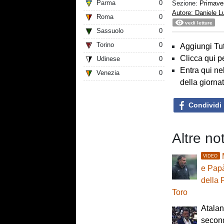
Parma
0
Sezione:
Primave
Autore: Daniele 
Roma
0
vedi letture
Sassuolo
0
Torino
0
Aggiungi Tut
Clicca qui p
Udinese
0
Entra qui ne
Venezia
0
della giorna
Condividi
Altre no
VIDEO
e Papà
della 
Toro
Atalan
second