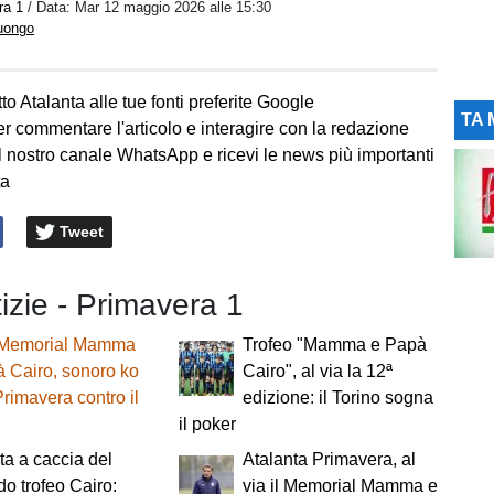
ra 1
/ Data:
Mar 12 maggio 2026 alle 15:30
Luongo
to Atalanta alle tue fonti preferite Google
TA 
er commentare l'articolo e interagire con la redazione
l nostro canale WhatsApp e ricevi le news più importanti
ta
Tweet
tizie - Primavera 1
Memorial Mamma
Trofeo "Mamma e Papà
 Cairo, sonoro ko
Cairo", al via la 12ª
Primavera contro il
edizione: il Torino sogna
il poker
ta a caccia del
Atalanta Primavera, al
o trofeo Cairo:
via il Memorial Mamma e