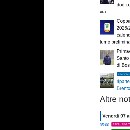
dodice
via
Coppa 
2026/27
calend
turno prelimin
Primav
Santo 
di Bos
ZINGONI
ripart
Brent
Altre not
Venerdì 07 
05:00
ESCLUSIVA 