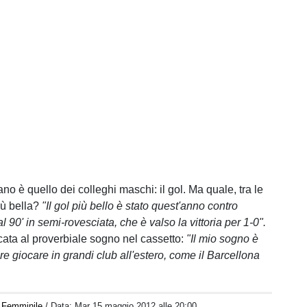
ano è quello dei colleghi maschi: il gol. Ma quale, tra le
iù bella?
"Il gol più bello è stato quest'anno contro
al 90' in semi-rovesciata, che è valso la vittoria per 1-0".
ata al proverbiale sogno nel cassetto:
"Il mio sogno è
re giocare in grandi club all'estero, come il Barcellona
 Femminile
/ Data:
Mar 15 maggio 2012 alle 20:00