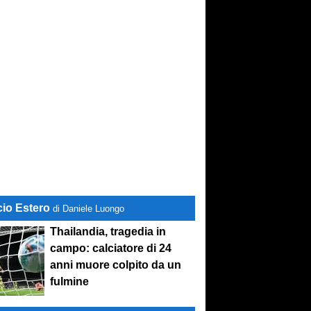
cio Estero
di Daniele Luongo
Thailandia, tragedia in
campo: calciatore di 24
anni muore colpito da un
fulmine
stand-by
. Si lavora sulle cessioni