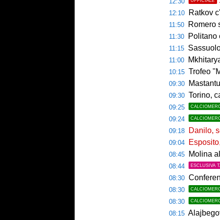
12:30
UFFICIALE
Ratkov c'
12:10
Romero si 
11:50
Politano 
11:30
Sassuolo ko
11:15
Mkhitaryan
11:00
Trofeo "Mam
10:15
Mastantu
09:30
Torino, c
09:30
09:25
CALCIOMER
09:24
CALCIOMER
Danilo, s
09:18
Esposito, 
09:04
Molina al
08:45
08:44
ESCLUSIVA 
Conferenc
08:30
08:30
CALCIOMER
08:30
CALCIOMER
Alajbegov
08:15