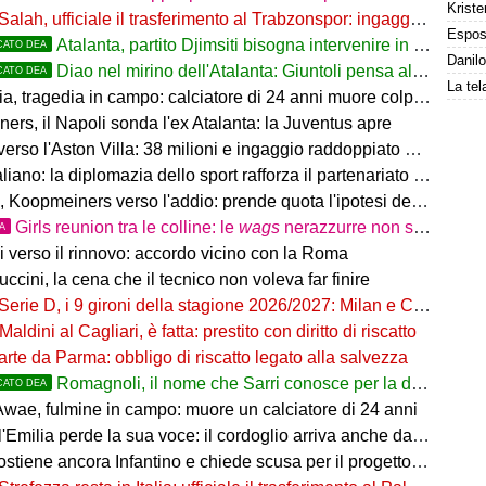
Kriste
Salah, ufficiale il trasferimento al Trabzonspor: ingaggio mostruoso
Atalanta, partito Djimsiti bisogna intervenire in difesa: tutti i nomi
CATO DEA
Diao nel mirino dell'Atalanta: Giuntoli pensa al colpo dal Como
CATO DEA
 tragedia in campo: calciatore di 24 anni muore colpito da un fulmine
rs, il Napoli sonda l'ex Atalanta: la Juventus apre
so l'Aston Villa: 38 milioni e ingaggio raddoppiato a 5 Mln a stagione
o: la diplomazia dello sport rafforza il partenariato tra Italia e Western Australia
Koopmeiners verso l'addio: prende quota l'ipotesi del prestito
Girls reunion tra le colline: le
wags
nerazzurre non si perdono di vista
TA
i verso il rinnovo: accordo vicino con la Roma
uccini, la cena che il tecnico non voleva far finire
Serie D, i 9 gironi della stagione 2026/2027: Milan e Chievo nel B, le bergamasche...
Maldini al Cagliari, è fatta: prestito con diritto di riscatto
arte da Parma: obbligo di riscatto legato alla salvezza
Romagnoli, il nome che Sarri conosce per la difesa nerazzurra
CATO DEA
wae, fulmine in campo: muore un calciatore di 24 anni
'Emilia perde la sua voce: il cordoglio arriva anche dal pallone
ostiene ancora Infantino e chiede scusa per il progetto FFE