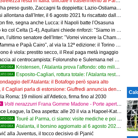
Strefezza resta in Italia: ufficiale il trasferimento al Palermo
ha preso gusto, Zaccagni fa doppietta: Lazio-Ostiamare 4-0
allontana dall'Inter, il 6 agosto 2021 fu riscattato dalla Dea
on fire, segna anche Lucca: il Napoli batte l'Osasuna
 col Celta (1-4), Aquilani chiede rinforzi: "Siamo in difficoltà"
, l'ultimo senatore dell'Inter: "Vorrei vincere la Champions"
ma e Papà Cairo", al via la 12ª edizione: il Torino sogna il poker
ono è viola: prestito secco, il Real paga metà ingaggio
accia al centrocampista: Folorunsho e Sulemana nel mirino
Kristensen, l'Atalanta prova l'affondo: otto milioni di distanza
CATO DEA
Esposito-Cagliari, rottura totale: l'Atalanta resta alla finestra
CATO DEA
ondaggio dell'Atalanta: il Botafogo però spara alto
il Cagliari parla di estorsione: Giuffredi annuncia denuncia
Cal
la Roma: 19 milioni all'Atletico, firma fino al 2030
Volti nerazzurri
Frana Gomme Madone - Porte aperte alla New Balance Arena: i volti dei tifosi della Dea
TA
e League, la Dea aspetta: alle 20 il via a Hapoel-Katowice
Touré al Parma, ci siamo: visite mediche e poi la firma
CATO DEA
Atalanta, il borsino aggiornato al 6 agosto 2026: mercato in entrata ancora in
CATO DEA
ić alla Juventus, il tocco decisivo di Pjanić