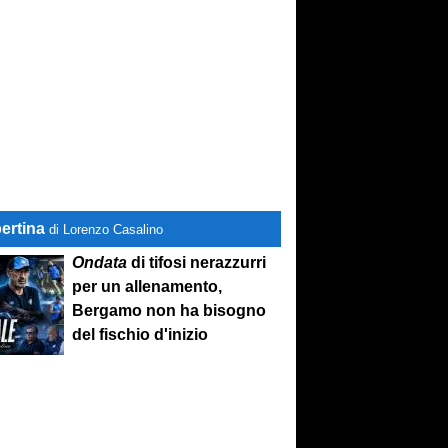
ertina
di Lorenzo Casalino
Ondata
di tifosi nerazzurri
per un allenamento,
Bergamo non ha bisogno
del fischio d'inizio