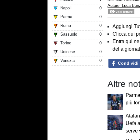
Autore: Luca Bon
Napoli
0
vedi letture
Parma
0
Roma
0
Aggiungi Tut
Clicca qui p
Sassuolo
0
Entra qui ne
Torino
0
della giorna
Udinese
0
Venezia
0
Condividi
Altre no
Parma,
più for
Atalan
Uefa a
serve 