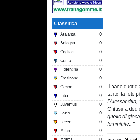
Classifica
Atalanta
0
Bologna
0
Cagliari
0
Como
0
Fiorentina
0
Frosinone
0
Il pane quotidi
Genoa
0
tante, la rete p
Inter
0
l'Alessandria, 
Juventus
0
Chiusura dedic
Lazio
0
quello di gioca
Lecce
0
femminile..."
Milan
0
Monza
0
Sezione:
Atalanta