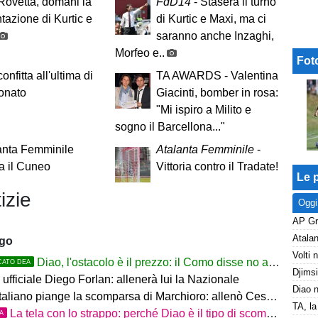
 Rovetta, domani la
FdD14
- Stasera il turno
tazione di Kurtic e
di Kurtic e Maxi, ma ci
saranno anche Inzaghi,
Morfeo e..
Fot
nfitta all'ultima di
TA AWARDS - Valentina
onato
Giacinti, bomber in rosa:
"Mi ispiro a Milito e
sogno il Barcellona..."
anta Femminile
Atalanta Femminile
-
a il Cuneo
Vittoria contro il Tradate!
Le p
izie
Oggi
ago
Diao, l'ostacolo è il prezzo: il Como disse no a 60 milioni
CATO DEA
ufficiale Diego Forlan: allenerà lui la Nazionale
italiano piange la scomparsa di Marchioro: allenò Cesena e Milan
La tela con lo strappo: perché Diao è il tipo di scommessa che Giuntoli ama
TA