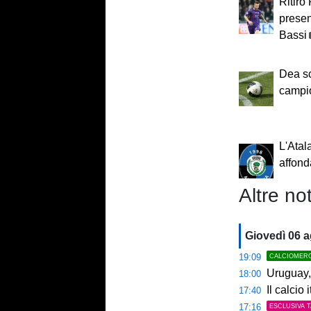
Ritiro
presen
Bassi
Dea sco
campi
L'Atal
affond
Altre not
Giovedì 06 
19:09
CALCIOMER
Uruguay, 
18:00
Il calcio 
17:40
17:16
ESCLUSIVA 