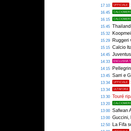
17:10
UFFICIALE
16:45
CALCIOMER
16:15
CALCIOMER
Thailandia,
15:45
Koopmeine
15:32
Ruggeri ver
15:29
Calcio Italian
15:15
Juventus, 
14:45
14:33
ESCLUSIVA 
Pellegrin
14:15
Sarri e G
13:45
13:34
UFFICIALE
13:34
ULTIM'ORA
Touré rip
13:30
13:20
CALCIOMER
Safwan A
13:00
Guccini, l
13:00
La Fifa s
12:50