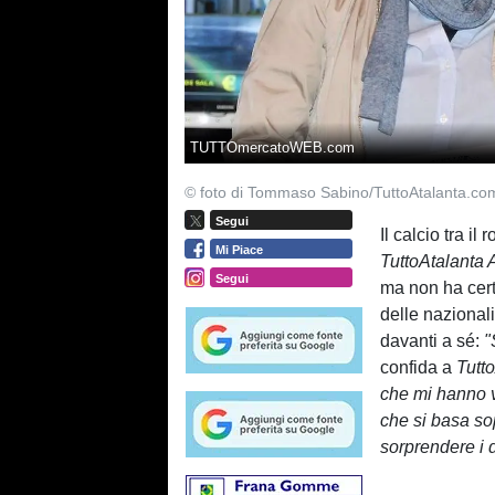
TUTTOmercatoWEB.com
© foto di Tommaso Sabino/TuttoAtalanta.co
Segui
Il calcio tra il 
Mi Piace
TuttoAtalanta
Segui
ma non ha certo
delle nazional
davanti a sé:
"
confida a
Tutt
che mi hanno v
che si basa sop
sorprendere i d