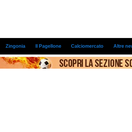
Zingonia
Il Pagellone
Calciomercato
Altre n