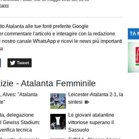
zanni
to Atalanta alle tue fonti preferite Google
er commentare l'articolo e interagire con la redazione
TA 
l nostro canale WhatsApp e ricevi le news più importanti
ta
Tweet
tizie - Atalanta Femminile
 Alves: "Atalanta
Leicester-Atalanta 2-1, la
te"
sintesi
ta, delegazione
Le giovani atalantine
l Gewiss Stadium:
vittoriose superano il
verifica tecnica
Sassuolo