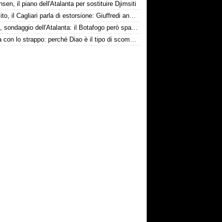
nsen, il piano dell'Atalanta per sostituire Djimsiti
Esposito, il Cagliari parla di estorsione: Giuffredi annuncia denuncia
Danilo, sondaggio dell'Atalanta: il Botafogo però spara alto
La tela con lo strappo: perché Diao è il tipo di scommessa che Giuntoli ama