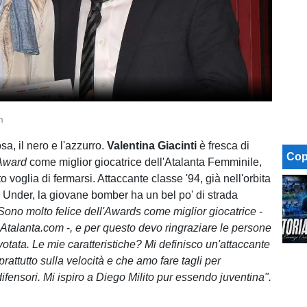
m
rosa, il nero e l'azzurro.
Valentina Giacinti
è fresca di
Cop
 Award
come miglior giocatrice dell'Atalanta Femminile,
 voglia di fermarsi. Attaccante classe '94, già nell'orbita
i Under, la giovane bomber ha un bel po' di strada
Sono molto felice dell'Awards come miglior giocatrice
-
oAtalanta.com
-
, e per questo devo ringraziare le persone
otata. Le mie caratteristiche? Mi definisco un'attaccante
rattutto sulla velocità e che amo fare tagli per
ifensori. Mi ispiro a Diego Milito pur essendo juventina".