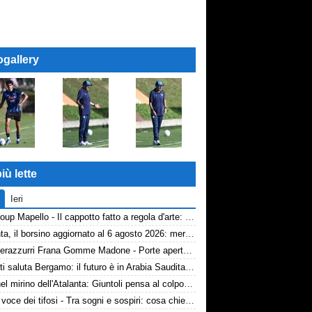
ogallery
iù lette
Ieri
AP Group Mapello - Il cappotto fatto a regola d'arte: qualità certificata ICMQ
Atalanta, il borsino aggiornato al 6 agosto 2026: mercato in entrata ancora in stand-by. Si lavora sulle cessioni
Volti nerazzurri Frana Gomme Madone - Porte aperte alla New Balance Arena: i volti dei tifosi della Dea
Djimsiti saluta Bergamo: il futuro è in Arabia Saudita! Tre milioni e firma biennale
Diao nel mirino dell'Atalanta: Giuntoli pensa al colpo dal Como
TA, la voce dei tifosi - Tra sogni e sospiri: cosa chiedono davvero i tifosi dell'Atalanta