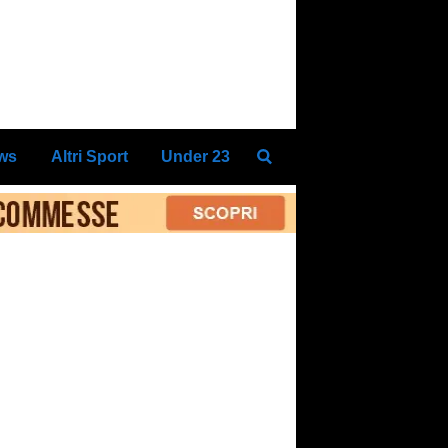
ews
Altri Sport
Under 23