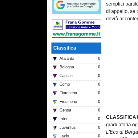
semplici partit
di appello, se
dovrà accontent
Classifica
Atalanta
0
Bologna
0
Cagliari
0
Como
0
Fiorentina
0
Frosinone
0
Genoa
0
CLASSIFICA 
Inter
0
graduatoria og
Juventus
0
L'Eco di Berg
Lazio
0