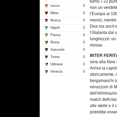
turno, i 22 pu
Lecce
0
non un verdetto
Milan
0
l'Europa al 10
meno), mentre 
Monza
0
Dea ma anch'e
Napoli
0
l'Atalanta dal 
Parma
0
lunghezze: un 
Roma
0
mosse.
Sassuolo
0
INTER FERIT
Torino
0
sera alla New B
Udinese
0
Arriva la capol
Venezia
0
storicamente, n
bergamaschi (ott
nerazzurri di M
dell'eliminazi
match deficitar
alle stelle e il
potrebbe esser