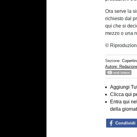
Ora serve la si
richiesto dal p
qui che si dec
mezzo o una nu
© Riproduzion
Sezione:
Copertin
Autore: Redazion
vedi letture
Aggiungi Tut
Clicca qui p
Entra qui ne
della giorna
Condividi