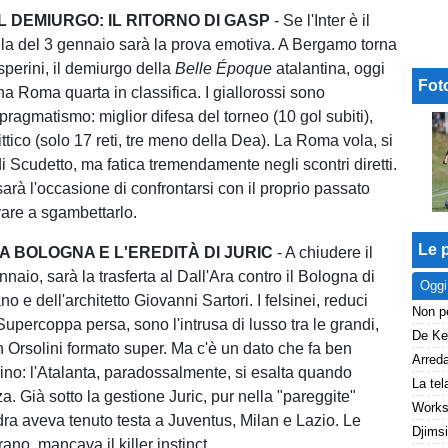
 DEMIURGO: IL RITORNO DI GASP
- Se l'Inter è il
uella del 3 gennaio sarà la prova emotiva. A Bergamo torna
perini, il demiurgo della
Belle Époque
atalantina, oggi
Fot
na Roma quarta in classifica. I giallorossi sono
ragmatismo: miglior difesa del torneo (10 gol subiti),
ttico (solo 17 reti, tre meno della Dea). La Roma vola, si
i Scudetto, ma fatica tremendamente negli scontri diretti.
sarà l'occasione di confrontarsi con il proprio passato
vare a sgambettarlo.
Le p
 BOLOGNA E L'EREDITÀ DI JURIC
- A chiudere il
ennaio, sarà la trasferta al Dall'Ara contro il Bologna di
Oggi
no e dell'architetto Giovanni Sartori. I felsinei, reduci
 Supercoppa persa, sono l'intrusa di lusso tra le grandi,
n Orsolini formato super. Ma c'è un dato che fa ben
ino: l'Atalanta, paradossalmente, si esalta quando
lza. Già sotto la gestione Juric, pur nella "pareggite"
dra aveva tenuto testa a Juventus, Milan e Lazio. Le
rano, mancava il killer instinct.