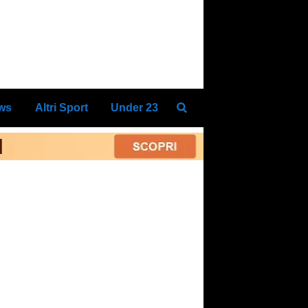
ews
Altri Sport
Under 23