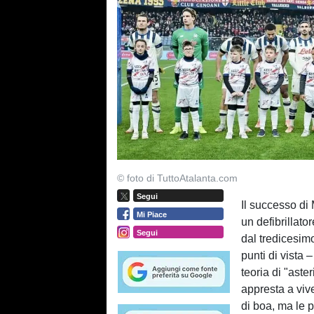
© foto di TuttoAtalanta.com
Segui
Il successo di 
Mi Piace
un defibrillato
Segui
dal tredicesimo
punti di vista 
teoria di "aste
appresta a viv
di boa, ma le 