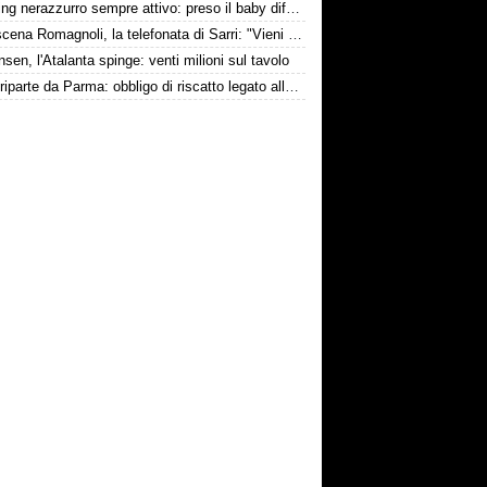
Scouting nerazzurro sempre attivo: preso il baby difensore 2010 Levačić
Retroscena Romagnoli, la telefonata di Sarri: "Vieni con me a Bergamo"
nsen, l'Atalanta spinge: venti milioni sul tavolo
Touré riparte da Parma: obbligo di riscatto legato alla salvezza