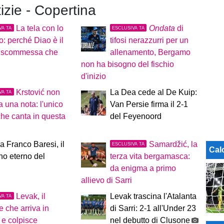
tizie - Copertina
La tela con lo
Ondata
di
VA TA
ESCLUSIVA TA
o: perché Diao è il
tifosi nerazzurri per un
di scommessa che
allenamento, Bergamo
non ha bisogno del fischio
d'inizio
Krstović non
La Dea cede al De Kuip:
VA TA
a una nota: l'unico
Van Persie firma il 2-1
he canta in questa
del Feyenoord
a Franco Baresi, il
Samardžić, la
ESCLUSIVA TA
Cal
no eterno del
terza vita bergamasca:
da enigma a primo
allievo di Sarri
Levak, il
Levak trascina l'Atalanta
VA TA
e che arriva in
di Sarri: 2-1 all'Under 23
o e colpisce
nel debutto di Clusone