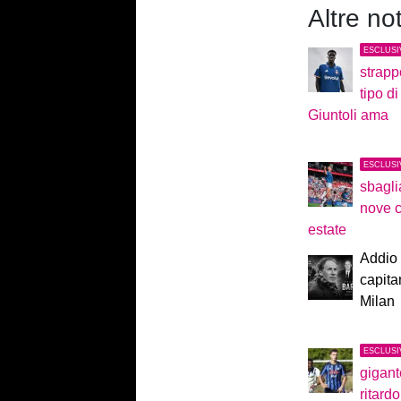
Altre no
ESCLUSI
strapp
tipo 
Giuntoli ama
ESCLUSI
sbagli
nove c
estate
Addio 
capita
Milan
ESCLUSI
gigant
ritard