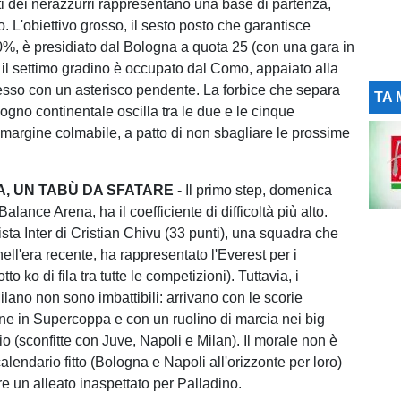
nti dei nerazzurri rappresentano una base di partenza,
. L'obiettivo grosso, il sesto posto che garantisce
0%, è presidiato dal Bologna a quota 25 (con una gara in
il settimo gradino è occupato dal Como, appaiato alla
sso con un asterisco pendente. La forbice che separa
TA 
sogno continentale oscilla tra le due e le cinque
margine colmabile, a patto di non sbagliare le prossime
A, UN TABÙ DA SFATARE
- Il primo step, domenica
alance Arena, ha il coefficiente di difficoltà più alto.
ista Inter di Cristian Chivu (33 punti), una squadra che
ell'era recente, ha rappresentato l'Everest per i
o ko di fila tra tutte le competizioni). Tuttavia, i
ilano non sono imbattibili: arrivano con le scorie
one in Supercoppa e con un ruolino di marcia nei big
io (sconfitte con Juve, Napoli e Milan). Il morale non è
 calendario fitto (Bologna e Napoli all'orizzonte per loro)
e un alleato inaspettato per Palladino.