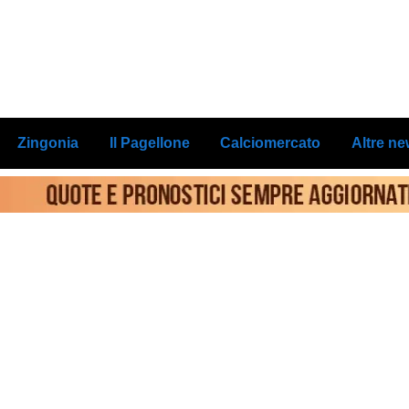
Zingonia
Il Pagellone
Calciomercato
Altre n