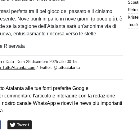
ntesi perfetta tra il bel gioco del passato e il cinismo
Kriste
resente. Nove punti in palio in nove giorni (o poco più): è
ide se la stagione dell'Atalanta sarà un'anonima via di
ova, entusiasmante rincorsa verso le stelle.
e Riservata
a
/ Data:
Dom 28 dicembre 2025 alle 00:15
e TuttoAtalanta.com
/ Twitter:
@tuttoatalanta
to Atalanta alle tue fonti preferite Google
er commentare l'articolo e interagire con la redazione
l nostro canale WhatsApp e ricevi le news più importanti
ta
Tweet