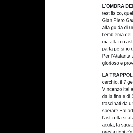
L'OMBRA DEL
test fisico, q
Gian Piero Gas
alla guida di u
l'emblema del p
ma attacco asfi
parla persino d
Per l'Atalanta 
glorioso e pro
LA TRAPPOLA
cerchio, il 7 g
Vincenzo Italia
dalla finale di
trascinati da u
sperare Pallad
l'asticella si a
acuta, la squa
prestazioni c'e