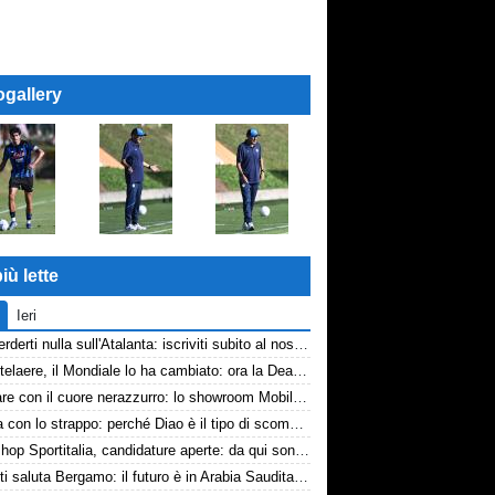
ogallery
iù lette
Ieri
Non perderti nulla sull'Atalanta: iscriviti subito al nostro canale WhatsApp!
De Ketelaere, il Mondiale lo ha cambiato: ora la Dea riparte da lui
Arredare con il cuore nerazzurro: lo showroom Mobilmondo a Osio Sotto. Quando essere di fede atalantina conviene
La tela con lo strappo: perché Diao è il tipo di scommessa che Giuntoli ama
Workshop Sportitalia, candidature aperte: da qui sono passate firme di Serie A
Djimsiti saluta Bergamo: il futuro è in Arabia Saudita! Tre milioni e firma biennale