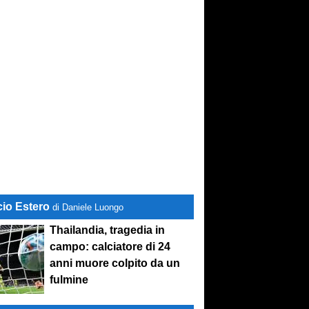
cio Estero
di Daniele Luongo
Thailandia, tragedia in
campo: calciatore di 24
anni muore colpito da un
fulmine