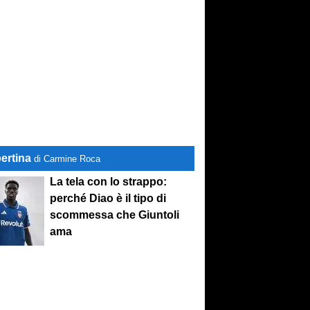
ertina
di Carmine Roca
La tela con lo strappo:
perché Diao è il tipo di
scommessa che Giuntoli
ama