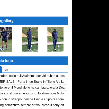
ogallery
iù lette
Ieri
Non perderti nulla sull'Atalanta: iscriviti subito al nostro canale WhatsApp!
SUMMER SALE - Porta il tuo Brand in "Serie A", la tua azienda e professione titolare nel cuore dell'Atalanta
De Ketelaere, il Mondiale lo ha cambiato: ora la Dea riparte da lui
Arredare con il cuore nerazzurro: lo showroom Mobilmondo a Osio Sotto. Quando essere di fede atalantina conviene
La tela con lo strappo: perché Diao è il tipo di scommessa che Giuntoli ama
Scouting nerazzurro sempre attivo: preso il baby difensore 2010 Levačić