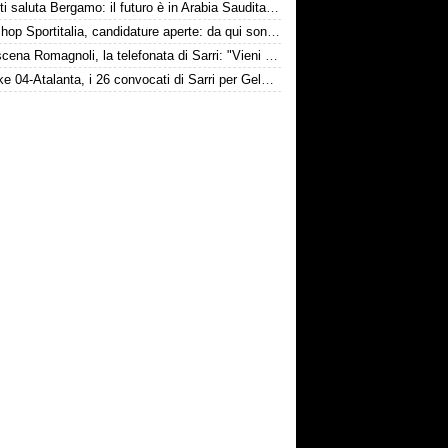
Djimsiti saluta Bergamo: il futuro è in Arabia Saudita! Tre milioni e firma biennale
Workshop Sportitalia, candidature aperte: da qui sono passate firme di Serie A
Retroscena Romagnoli, la telefonata di Sarri: "Vieni con me a Bergamo"
Schalke 04-Atalanta, i 26 convocati di Sarri per Gelsenkirchen