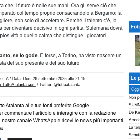
 che il futuro è nelle sue mani. Ora gli serve ciò che
parato col tempo proprio consacrandolo a Bergamo: la
gliere, non solo di accelerare. Perché il talento c’è, la
Fot
Ma per diventare decisivo in ogni partita, Sulemana dovrà
plosività a quella calma che distingue i giocatori
tanto, se lo gode
. E forse, a Torino, ha visto nascere un
sta del suo presente e del suo futuro.
Le p
ve TA
/ Data:
Dom 28 settembre 2025 alle 21:15
e TuttoAtalanta.com
/ Twitter:
@tuttoatalanta
Oggi
to Atalanta alle tue fonti preferite Google
er commentare l'articolo e interagire con la redazione
l nostro canale WhatsApp e ricevi le news più importanti
ta