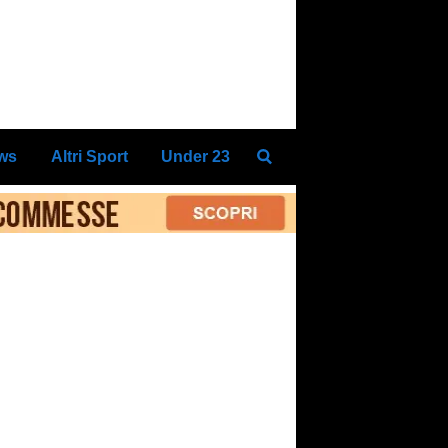
ews
Altri Sport
Under 23