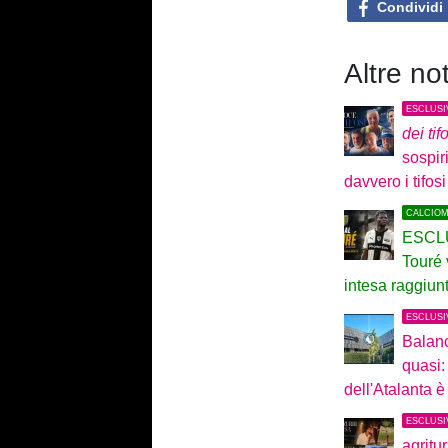
Condividi
Altre no
ESCLUSI
dei tif
sospir
davvero i tifosi
CALCIO
ESCLU
Touré 
intesa raggiunt
ESCLUSI
Balanc
quasi:
dell'Atalanta è
ESCLUSI
agritu