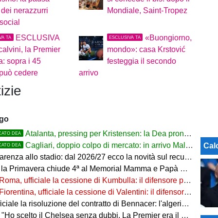
dei nerazzurri
Mondiale, Saint-Tropez
social
ESCLUSIVA
«Buongiorno,
VA TA
ESCLUSIVA TA
calvini, la Premier
mondo»: casa Krstović
: sopra i 45
festeggia il secondo
 può cedere
arrivo
izie
ago
Atalanta, pressing per Kristensen: la Dea pronta ad alzare l'offerta all'Udinese
CATO DEA
Cagliari, doppio colpo di mercato: in arrivo Maldini e Kevin Carlos
Cal
CATO DEA
arenza allo stadio: dal 2026/27 ecco la novità sul recupero
 la Primavera chiude 4ª al Memorial Mamma e Papà Cairo
Roma, ufficiale la cessione di Kumbulla: il difensore passa al Rayo Vallecano
Fiorentina, ufficiale la cessione di Valentini: il difensore passa al Deportivo Alavés
ale la risoluzione del contratto di Bennacer: l'algerino saluta dopo sette anni
"Ho scelto il Chelsea senza dubbi. La Premier era il mio sogno"