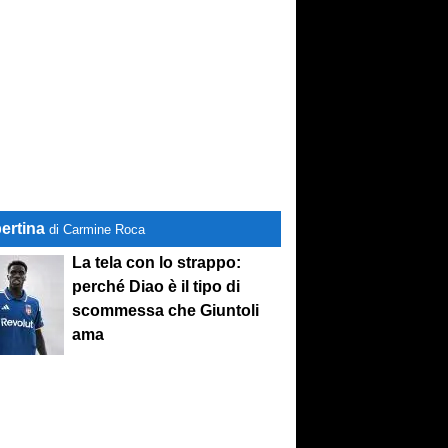
ertina
di Carmine Roca
La tela con lo strappo:
perché Diao è il tipo di
scommessa che Giuntoli
ama