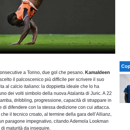
Cop
consecutive a Torino, due gol che pesano.
Kamaldeen
celto il palcoscenico più difficile per scrivere il suo
ita al calcio italiano: la doppietta ideale che lo ha
uno dei volti simbolo della nuova Atalanta di Juric. A 22
gamba, dribbling, progressione, capacità di strappare in
 di difendere con la stessa dedizione con cui attacca.
he il tecnico croato, al termine della gara dell’Allianz,
o un paragone impegnativo, citando Ademola Lookman
i maturità da inseguire.