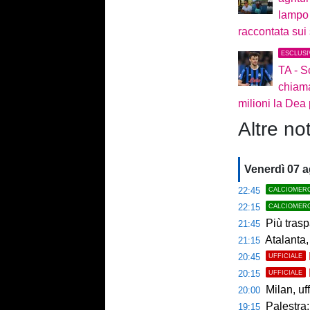
lampo 
raccontata sui 
ESCLUSI
TA - S
chiama
milioni la Dea
Altre not
Venerdì 07 
22:45
CALCIOMER
22:15
CALCIOMER
Più trasp
21:45
Atalanta,
21:15
20:45
UFFICIALE
20:15
UFFICIALE
Milan, uffici
20:00
Palestra: 
19:15