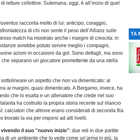
di letture collettive. Sulemana, oggi, è all’inizio di quel
 Juventus racconta molto di lui: anticipo, coraggio,
sfrontatezza di chi non sente il peso dell’Allianz sulle
TA 
tesso match ha mostrato anche i margini di crescita: in
costanze avrebbe potuto servire meglio i compagni,
uone azioni in occasioni da gol. Sono dettagli, ma sono
i che separano un giocatore promettente da una stella
 sottolineare un aspetto che non va dimenticato: al
a ai margini, quasi dimenticato. A Bergamo, invece, ha
testo che lo esalta e un allenatore che crede nel suo
talanta ha costruito la propria storia recente sul rilancio
sì: calciatori che altrove erano considerati di seconda fila
trovato la via per imporsi ad alti livelli.
vivendo il suo “nuovo inizio”
: due reti in due partite
iducia di un ambiente che lo vede come un’arma in più, la