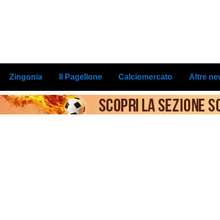
Zingonia
Il Pagellone
Calciomercato
Altre n