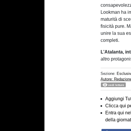
consapevolezza
Lookman ha im
maturità di sce
fisicità pure. 
unire la sua es
completi.
L’Atalanta, in
altro protagoni
Sezione:
Esclusi
Autore: Redazion
vedi letture
Aggiungi Tut
Clicca qui p
Entra qui ne
della giorna