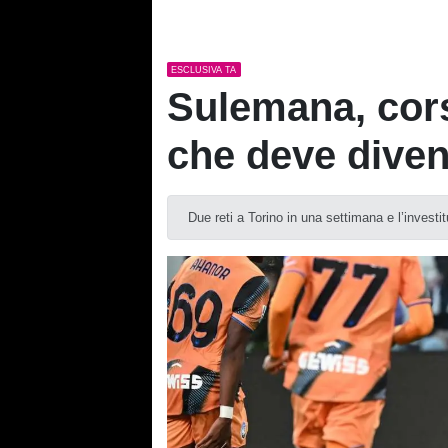
ESCLUSIVA TA
Sulemana, corsa
che deve diven
Due reti a Torino in una settimana e l’investit