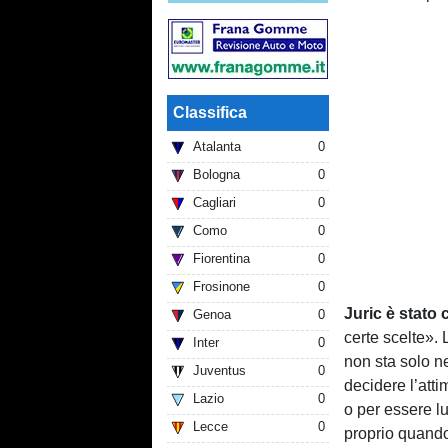
Classifica
Atalanta
0
Bologna
0
Cagliari
0
Como
0
Fiorentina
0
Frosinone
0
Juric è stato 
Genoa
0
certe scelte». 
Inter
0
non sta solo n
Juventus
0
decidere l’atti
Lazio
0
o per essere l
Lecce
0
proprio quando