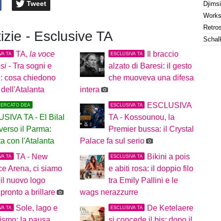
Tweet
tizie - Esclusive TA
TA,
la voce
Il braccio
VA TA
ESCLUSIVA TA
osi
- Tra sogni e
alzato di Baresi: il gesto
i: cosa chiedono
che muoveva una difesa
 dell'Atalanta
intera
ESCLUSIVA
MERCATO DEA
ESCLUSIVA TA
SIVA TA - El Bilal
TA - Kossounou, la
verso il Parma:
Premier bussa: il Crystal
a con l'Atalanta
Palace fa sul serio
TA - New
Bikini a pois
VA TA
ESCLUSIVA TA
e Arena, ci siamo
e abiti rosa: il doppio filo
 il nuovo logo
tra Emily Pallini e le
 pronto a brillare
wags nerazzurre
Sole, lago e
De Ketelaere
VA TA
ESCLUSIVA TA
rismo: la pausa
si concede il bis: dopo il