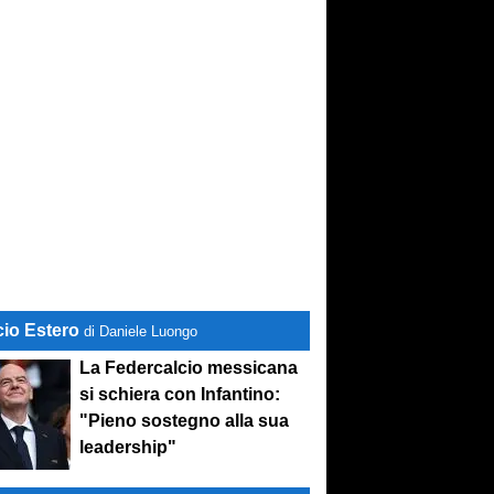
cio Estero
di Daniele Luongo
La Federcalcio messicana
si schiera con Infantino:
"Pieno sostegno alla sua
leadership"