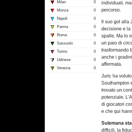
Milan
0
individuali, ma 
percorso.
Monza
0
Napoli
0
Il suo gol alla
Parma
0
decisione e la 
Roma
0
spalle. Ma lo s
un paio di cir
Sassuolo
0
trasformando b
Torino
0
anche i gradin
Udinese
0
affermata.
Venezia
0
Juric ha voluto
Southampton er
trovato un con
potenziale. L’A
di giocatori co
e che qui hanno 
Sulemana sta 
difficili, la f