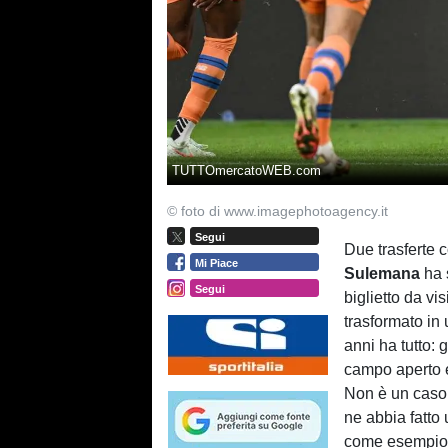
TUTTOmercatoWEB.com
© foto di www.imagephotoagency.it
Segui
Due trasferte 
Mi Piace
Sulemana
ha s
Segui
biglietto da vis
trasformato in 
anni ha tutto: 
campo aperto e
Non è un caso c
ne abbia fatt
come esempio d