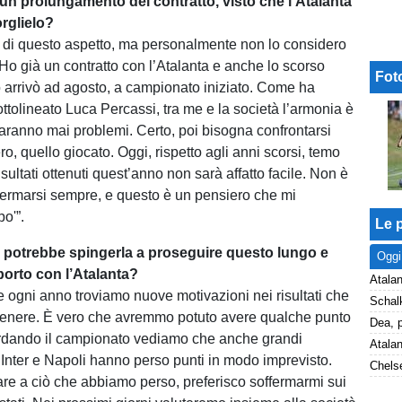
un prolungamento del contratto, visto che l'Atalanta
rglielo?
o di questo aspetto, ma personalmente non lo considero
 Ho già un contratto con l’Atalanta e anche lo scorso
Fot
o arrivò ad agosto, a campionato iniziato. Come ha
ttolineato Luca Percassi, tra me e la società l’armonia è
 saranno mai problemi. Certo, poi bisogna confrontarsi
ero, quello giocato. Oggi, rispetto agli anni scorsi, temo
risultati ottenuti quest’anno non sarà affatto facile. Non è
fermarsi sempre, e questo è un pensiero che mi
o'”.
Le p
 potrebbe spingerla a proseguire questo lungo e
Oggi
porto con l’Atalanta?
Atalan
he ogni anno troviamo nuove motivazioni nei risultati che
tenere. È vero che avremmo potuto avere qualche punto
ardando il campionato vediamo che anche grandi
nter e Napoli hanno perso punti in modo imprevisto.
Chelse
re a ciò che abbiamo perso, preferisco soffermarmi sui