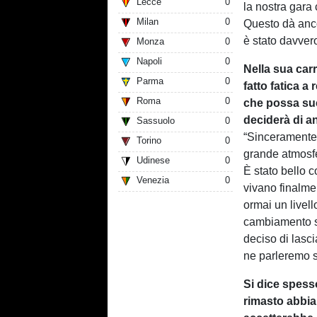
Lecce
0
la nostra gara
Milan
0
Questo dà ancor
è stato davvero
Monza
0
Napoli
0
Nella sua car
Parma
0
fatto fatica a
Roma
0
che possa suc
deciderà di a
Sassuolo
0
“Sinceramente 
Torino
0
grande atmosfer
Udinese
0
È stato bello c
Venezia
0
vivano finalme
ormai un livell
cambiamento s
deciso di lasc
ne parleremo s
Si dice spess
rimasto abbia