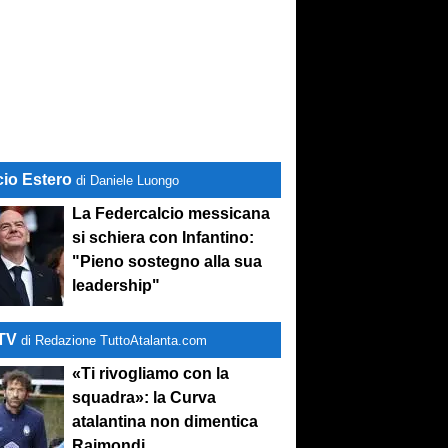
cio Estero
di Daniele Luongo
La Federcalcio messicana
si schiera con Infantino:
"Pieno sostegno alla sua
leadership"
-TV
di Redazione TuttoAtalanta.com
«Ti rivogliamo con la
squadra»: la Curva
atalantina non dimentica
Raimondi