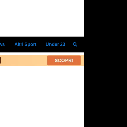
ews
Altri Sport
Under 23