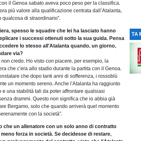
 con il Genoa sabato aveva poco peso per la classifica.
a più valore alla qualificazione centrata dall’Atalanta,
 qualcosa di straordinario”.
riera, spesso le squadre che lei ha lasciato hanno
TA 
 replicare i successi ottenuti sotto la sua guida. Pensa
cedere lo stesso all'Atalanta quando, un giorno,
ndare via?
non credo. Ho visto con piacere, per esempio, la
a che c'era allo stadio durante la partita con il Genoa.
onstatare che dopo tanti anni di sofferenza, i rossoblù
nte un momento sereno. Anche l'Atalanta ha raggiunto
o e una stabilità tali da poter affrontare qualsiasi
enza drammi. Questo non significa che io abbia già
iare Bergamo, solo che quando arriverà quel momento
erenamente con la società”.
o che un allenatore con un solo anno di contratto
 meno forza in società. Se decidesse di restare,