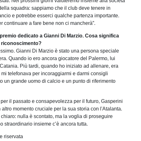
istati. Nei prossimi giorni valuteremo insieme alla società
 della squadra: sappiamo che il club deve tenere in
ilancio e potrebbe esserci qualche partenza importante.
per continuare a fare bene non ci mancherà”.
 premio dedicato a Gianni Di Marzio. Cosa significa
o riconoscimento?
tissimo. Gianni Di Marzio è stato una persona speciale
iera. Quando io ero ancora giocatore del Palermo, lui
 Catania. Più tardi, quando ho iniziato ad allenare, era
 mi telefonava per incoraggiarmi e darmi consigli
to un grande uomo di calcio e un punto di riferimento
 per il passato e consapevolezza per il futuro, Gasperini
 altro momento cruciale per la sua storia con l'Atalanta.
chiaro: nulla è scontato, ma la voglia di proseguire
o straordinario insieme c’è ancora tutta.
e riservata