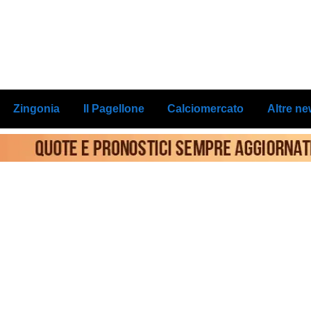
Zingonia
Il Pagellone
Calciomercato
Altre n