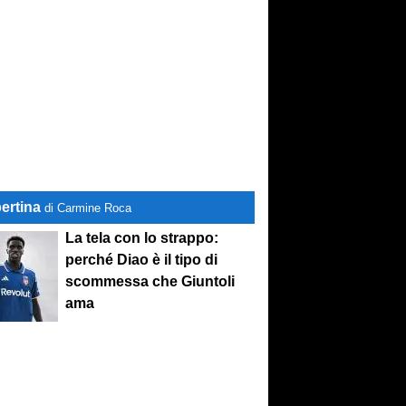
ertina
di Carmine Roca
La tela con lo strappo:
perché Diao è il tipo di
scommessa che Giuntoli
ama