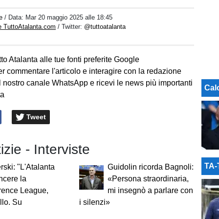
e
/ Data:
Mar 20 maggio 2025 alle 18:45
e TuttoAtalanta.com
/ Twitter:
@tuttoatalanta
to Atalanta alle tue fonti preferite Google
er commentare l'articolo e interagire con la redazione
l nostro canale WhatsApp e ricevi le news più importanti
Cal
ta
Tweet
izie - Interviste
TA
ski: "L'Atalanta
Guidolin ricorda Bagnoli:
ncere la
«Persona straordinaria,
rence League,
mi insegnò a parlare con
llo. Su
i silenzi»