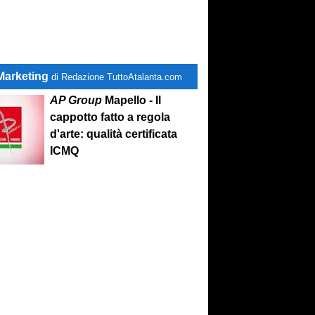
Marketing
di Redazione TuttoAtalanta.com
AP Group
Mapello - Il
cappotto fatto a regola
d'arte: qualità certificata
ICMQ