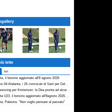
ogallery
iù lette
Ieri
ta, il borsino aggiornato all'8 agosto 2026
Schalke 04-Atalanta, i 26 convocati di Sarri per Gelsenkirchen
Dea, pressing per Kristensen: la Dea pronta ad alzare l'offerta all'Udinese
Atalanta U23, il borsino aggiornato all'8agosto 2026. Cantiere aperto per Beati
a, Palestra: "Non voglio pensare al passato"