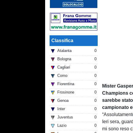
Classifica
Atalanta
0
Bologna
0
Cagliari
0
Como
0
Fiorentina
0
Mister Gasperi
Frosinone
0
Champions con 
sarebbe stato 
Genoa
0
campionato e
Inter
0
“Assolutamente
Juventus
0
Ieri sera, gua
Lazio
0
mi sono reso co