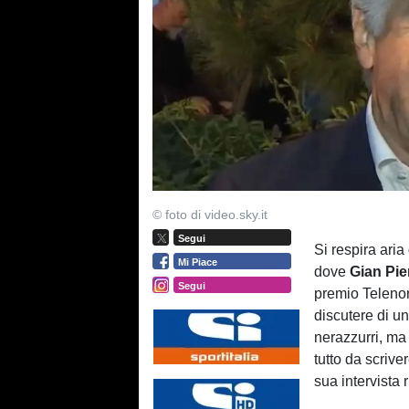
© foto di video.sky.it
Segui
Si respira aria
Mi Piace
dove
Gian Pie
Segui
premio Telenor
discutere di un
nerazzurri, ma
tutto da scriv
sua intervista 