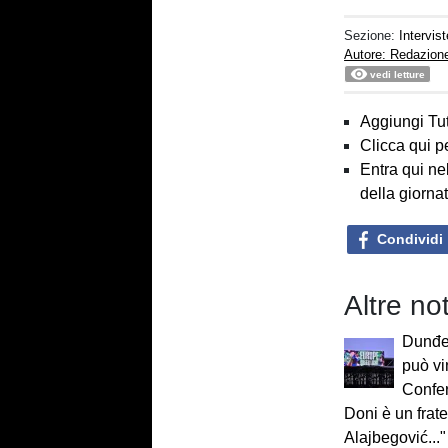
Sezione:
Intervist
Autore: Redazion
vedi letture
Aggiungi Tut
Clicca qui p
Entra qui ne
della giorna
Condividi
Altre not
Dunđer
può vi
Confe
Doni è un frate
Alajbegović..."