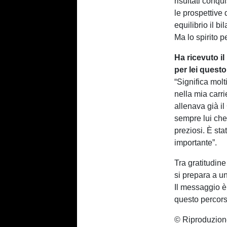
risultati conqu
le prospettive
equilibrio il b
Ma lo spirito 
Ha ricevuto il
per lei quest
“Significa mol
nella mia carr
allenava già il
sempre lui che
preziosi. È sta
importante”.
Tra gratitudine
si prepara a un
Il messaggio è 
questo percors
© Riproduzion