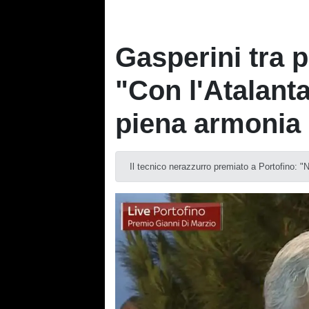
Gasperini tra p
"Con l'Atalanta
piena armonia
Il tecnico nerazzurro premiato a Portofino: "N