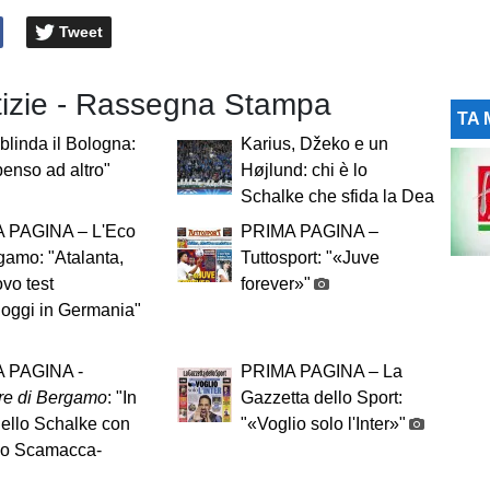
Tweet
otizie - Rassegna Stampa
TA 
linda il Bologna:
Karius, Džeko e un
enso ad altro"
Højlund: chi è lo
Schalke che sfida la Dea
 PAGINA – L'Eco
PRIMA PAGINA –
gamo: "Atalanta,
Tuttosport: "«Juve
vo test
forever»"
 oggi in Germania"
 PAGINA -
PRIMA PAGINA – La
re di Bergamo
: "In
Gazzetta dello Sport:
ello Schalke con
"«Voglio solo l'Inter»"
io Scamacca-