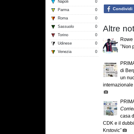
Napoli
0
Condividi
Parma
0
Roma
0
Altre n
Sassuolo
0
Torino
0
Rowe b
Udinese
0
"Non p
Venezia
0
PRIMA
di Ber
un nuo
internazionale
PRIMA
Corrie
casa d
CDK e il dubb
Krstovic"