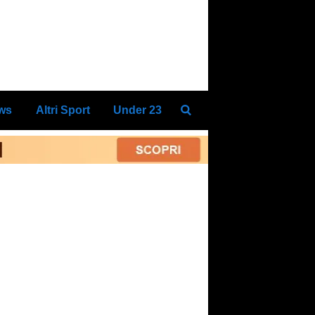
ews
Altri Sport
Under 23