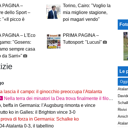
 PAGINA –
Torino, Cairo: "Voglio la
re dello Sport –
mia migliore stagione,
: "«Il picco è
poi magari vendo"
Fot
 PAGINA – L'Eco
PRIMA PAGINA –
rgamo: "Gosens:
Tuttosport: "Lucusì"
amo sempre casa
o da Sarri»"
izie
Le p
Oggi
go
Atalan
 lascia il campo: il ginocchio preoccupa l'Atalanta
Nella terra dei minatori la Dea trova finalmente il filone
TA
, beffa in Germania: l’Augsburg rimonta e vince
tto ko in Galles: il Brighton vince 3-0
 prova di forza in Germania: Schalke ko
4-Atalanta 0-3, il tabellino