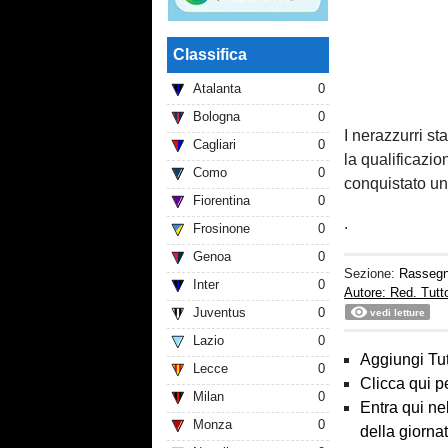
Classifica
Atalanta
0
Bologna
0
I nerazzurri st
Cagliari
0
la qualificazio
Como
0
conquistato u
Fiorentina
0
.
Frosinone
0
Genoa
0
Sezione:
Rasseg
Inter
0
Autore: Red. Tut
Juventus
0
vedi letture
Lazio
0
Aggiungi Tut
Lecce
0
Clicca qui p
Milan
0
Entra qui ne
Monza
0
della giorna