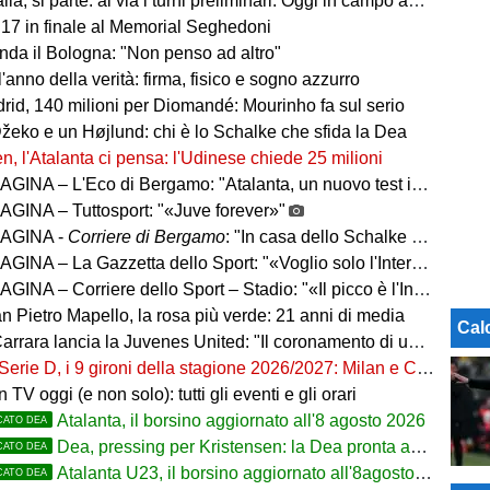
parte: al via i turni preliminari. Oggi in campo anche Juventus, Inter, Roma, Napoli e le big di Serie A
U17 in finale al Memorial Seghedoni
nda il Bologna: "Non penso ad altro"
l'anno della verità: firma, fisico e sogno azzurro
rid, 140 milioni per Diomandé: Mourinho fa sul serio
Džeko e un Højlund: chi è lo Schalke che sfida la Dea
n, l'Atalanta ci pensa: l'Udinese chiede 25 milioni
– L'Eco di Bergamo: "Atalanta, un nuovo test internazionale oggi in Germania"
GINA – Tuttosport: "«Juve forever»"
AGINA -
Corriere di Bergamo
: "In casa dello Schalke con CDK e il dubbio Scamacca-Krstovic"
INA – La Gazzetta dello Sport: "«Voglio solo l'Inter»"
INA – Corriere dello Sport – Stadio: "«Il picco è l'Inter»"
n Pietro Mapello, la rosa più verde: 21 anni di media
Cal
ancia la Juvenes United: "Il coronamento di un progetto, nove ragazzi del 2007 in prima squadra"
Serie D, i 9 gironi della stagione 2026/2027: Milan e Chievo nel B, le bergamasche...
in TV oggi (e non solo): tutti gli eventi e gli orari
Atalanta, il borsino aggiornato all'8 agosto 2026
CATO DEA
Dea, pressing per Kristensen: la Dea pronta ad alzare l'offerta all'Udinese
CATO DEA
Atalanta U23, il borsino aggiornato all'8agosto 2026. Cantiere aperto per Beati
CATO DEA