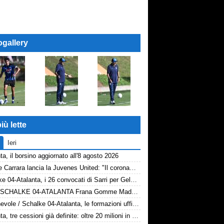
ogallery
iù lette
Ieri
ta, il borsino aggiornato all'8 agosto 2026
Davide Carrara lancia la Juvenes United: "Il coronamento di un progetto, nove ragazzi del 2007 in prima squadra"
Schalke 04-Atalanta, i 26 convocati di Sarri per Gelsenkirchen
Rivivi SCHALKE 04-ATALANTA Frana Gomme Madone, 0-3
Amichevole / Schalke 04-Atalanta, le formazioni ufficiali
Atalanta, tre cessioni già definite: oltre 20 milioni in arrivo. Ora il focus è su Diao