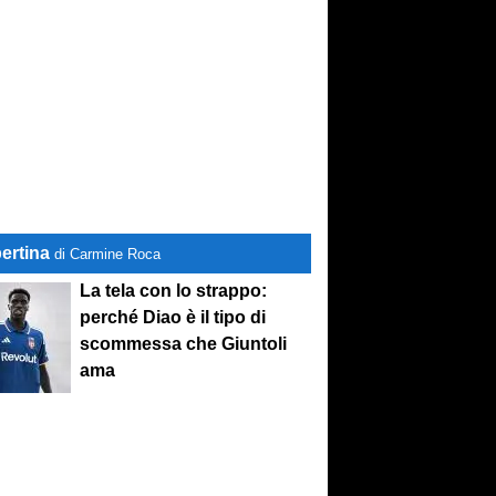
ertina
di Carmine Roca
La tela con lo strappo:
perché Diao è il tipo di
scommessa che Giuntoli
ama