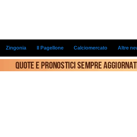
Zingonia
Il Pagellone
Calciomercato
Altre n