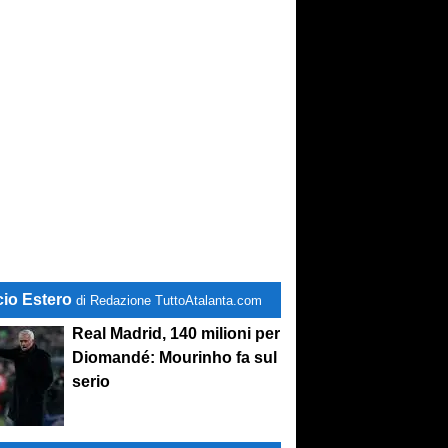
cio Estero
di Redazione TuttoAtalanta.com
Real Madrid, 140 milioni per
Diomandé: Mourinho fa sul
serio