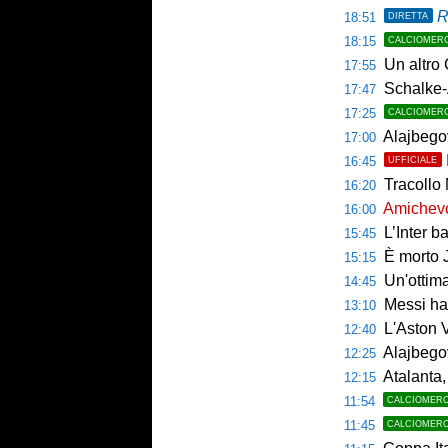
R
18:51
DIRETTA
18:15
CALCIOMER
Un altro 
17:55
Schalke-
17:47
17:25
CALCIOMER
Alajbegov
17:00
16:45
UFFICIALE
Tracollo 
16:20
Amichevol
16:00
L’Inter ba
15:45
È morto J
15:15
Un'ottim
14:45
Messi ha 
13:10
L'Aston V
12:40
Alajbegov
12:25
Atalanta, tes
12:15
11:54
CALCIOMER
11:45
CALCIOMER