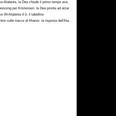
Schalke-Atalanta, la Dea chiude il primo tempo avanti 2-0
Dea, pressing per Kristensen: la Dea pronta ad alzare l'offerta all'Udinese
e 04-Atalanta 0-3, il tabellino
Il Brighton sulle tracce di Ahanor: la risposta dell'Atalanta