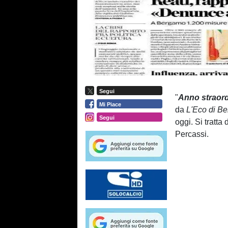
Segui
"
Anno
straor
Mi Piace
da
L'Eco
di
Be
Segui
oggi. Si tratta
Percassi.