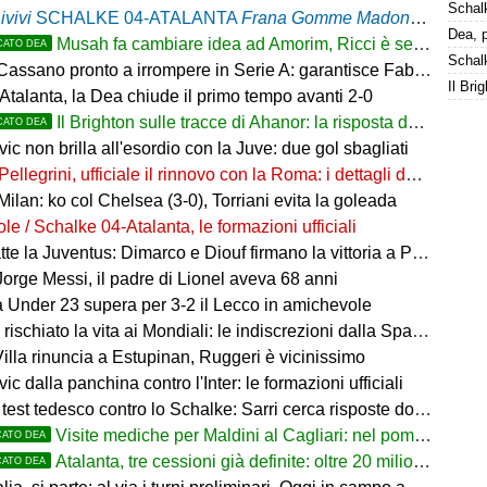
ivivi
SCHALKE 04-ATALANTA
Frana Gomme Madone
, 0-3
Musah fa cambiare idea ad Amorim, Ricci è sempre in partenza
CATO DEA
Schalk
Cassano pronto a irrompere in Serie A: garantisce Fabregas
Atalanta, la Dea chiude il primo tempo avanti 2-0
Il Brighton sulle tracce di Ahanor: la risposta dell'Atalanta
CATO DEA
ic non brilla all'esordio con la Juve: due gol sbagliati
Pellegrini, ufficiale il rinnovo con la Roma: i dettagli del contratto
Milan: ko col Chelsea (3-0), Torriani evita la goleada
e / Schalke 04-Atalanta, le formazioni ufficiali
tte la Juventus: Dimarco e Diouf firmano la vittoria a Perth
orge Messi, il padre di Lionel aveva 68 anni
a Under 23 supera per 3-2 il Lecco in amichevole
rischiato la vita ai Mondiali: le indiscrezioni dalla Spagna
illa rinuncia a Estupinan, Ruggeri è vicinissimo
ic dalla panchina contro l'Inter: le formazioni ufficiali
t tedesco contro lo Schalke: Sarri cerca risposte dopo il ko con il Feyenoord
Visite mediche per Maldini al Cagliari: nel pomeriggio firma e ufficialità
CATO DEA
Atalanta, tre cessioni già definite: oltre 20 milioni in arrivo. Ora il focus è su Diao
CATO DEA