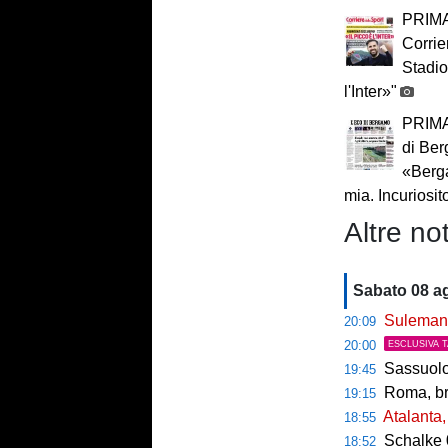
PRIMA
Corrie
Stadio
l'Inter»"
PRIMA
di Be
«Berg
mia. Incuriosit
Altre not
Sabato 08 a
Sulemana
20:09
20:00
ESCLUSIVA 
Sassuolo
19:45
Roma, bru
19:15
Atalanta,
18:55
Schalke 0
18:52