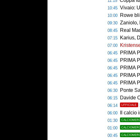
Coppa Italia, si 
11:15
Vivaio: 
10:45
Rowe bli
10:00
Zaniolo, 
09:30
Real Mad
08:45
Karius, 
07:15
Kristense
07:00
PRIMA PAGINA 
06:45
PRIMA PA
06:45
PRIMA P
06:45
PRIMA PAG
06:45
PRIMA PAG
06:45
Ponte Sa
06:30
Davide Carrara l
06:15
06:14
UFFICIALE
Il calcio 
06:00
01:30
CALCIOMER
01:00
CALCIOMER
00:45
CALCIOMER