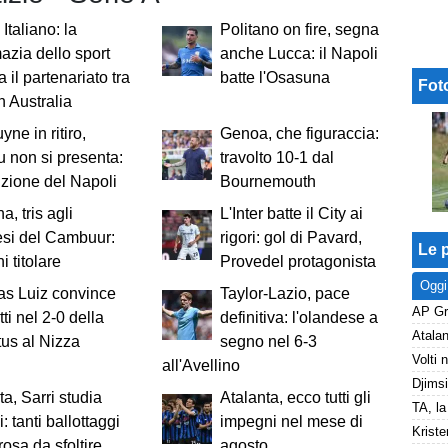
Italiano: la
Politano on fire, segna
azia dello sport
anche Lucca: il Napoli
a il partenariato tra
batte l'Osasuna
Fot
n Australia
yne in ritiro,
Genoa, che figuraccia:
 non si presenta:
travolto 10-1 dal
izione del Napoli
Bournemouth
a, tris agli
L'Inter batte il City ai
esi del Cambuur:
rigori: gol di Pavard,
Le p
i titolare
Provedel protagonista
Oggi
as Luiz convince
Taylor-Lazio, pace
ti nel 2-0 della
definitiva: l'olandese a
us al Nizza
segno nel 6-3
all'Avellino
ta, Sarri studia
Atalanta, ecco tutti gli
i: tanti ballottaggi
impegni nel mese di
Kriste
rosa da sfoltire
agosto