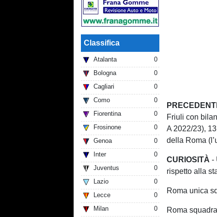
Classifica
Atalanta
0
Bologna
0
Cagliari
0
Como
0
PRECEDENT
Fiorentina
0
Friuli con bila
Frosinone
0
A 2022/23), 13 
della Roma (l’u
Genoa
0
Inter
0
CURIOSITÀ
-
Juventus
0
rispetto alla s
Lazio
0
Roma unica squ
Lecce
0
Milan
0
Roma squadra d