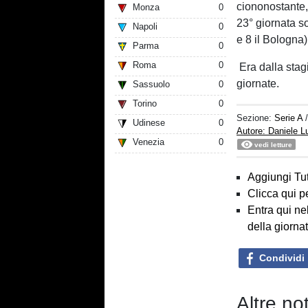
ciononostante,
Monza
0
23° giornata so
Napoli
0
e 8 il Bologna)
Parma
0
Roma
0
Era dalla sta
giornate.
Sassuolo
0
Torino
0
Sezione:
Serie A
Udinese
0
Autore: Daniele 
Venezia
0
vedi letture
Aggiungi Tut
Clicca qui p
Entra qui ne
della giorna
Condividi
Altre not