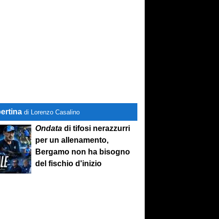
ertina
di Lorenzo Casalino
Ondata
di tifosi nerazzurri
per un allenamento,
Bergamo non ha bisogno
del fischio d'inizio