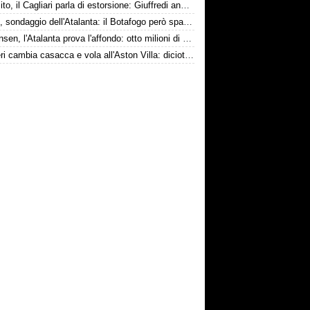
Esposito, il Cagliari parla di estorsione: Giuffredi annuncia denuncia
Danilo, sondaggio dell'Atalanta: il Botafogo però spara alto
Kristensen, l'Atalanta prova l'affondo: otto milioni di distanza
Ruggeri cambia casacca e vola all'Aston Villa: diciotto milioni più bonus