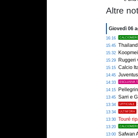
Altre not
Giovedì 06 
16:16
CALCIOMER
Thailandia,
15:45
Koopmeine
15:32
Ruggeri ver
15:29
Calcio Italian
15:15
Juventus, 
14:45
14:33
ESCLUSIVA 
Pellegrin
14:15
Sarri e G
13:45
13:34
UFFICIALE
13:34
ULTIM'ORA
Touré rip
13:30
13:20
CALCIOMER
Safwan A
13:00