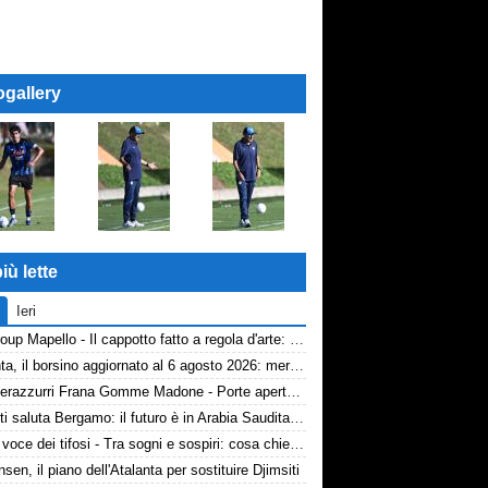
ogallery
iù lette
Ieri
AP Group Mapello - Il cappotto fatto a regola d'arte: qualità certificata ICMQ
Atalanta, il borsino aggiornato al 6 agosto 2026: mercato in entrata ancora in stand-by. Si lavora sulle cessioni
Volti nerazzurri Frana Gomme Madone - Porte aperte alla New Balance Arena: i volti dei tifosi della Dea
Djimsiti saluta Bergamo: il futuro è in Arabia Saudita! Tre milioni e firma biennale
TA, la voce dei tifosi - Tra sogni e sospiri: cosa chiedono davvero i tifosi dell'Atalanta
nsen, il piano dell'Atalanta per sostituire Djimsiti