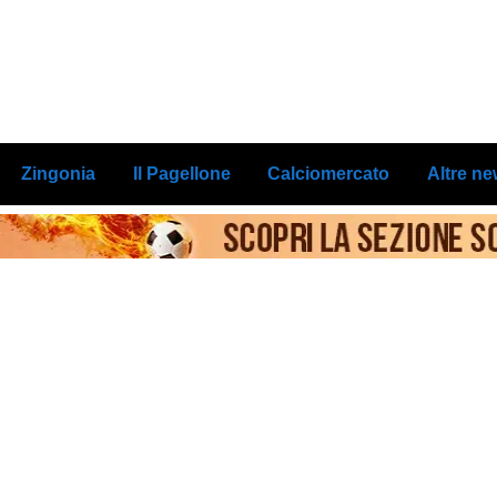
Zingonia
Il Pagellone
Calciomercato
Altre n