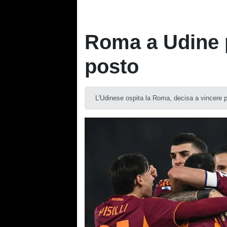
Roma a Udine p
posto
L'Udinese ospita la Roma, decisa a vincere pe