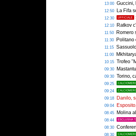
Guccini, l
13:00
La Fifa s
12:50
12:30
UFFICIALE
Ratkov c'
12:10
Romero si 
11:50
Politano 
11:30
Sassuolo ko
11:15
Mkhitaryan
11:00
Trofeo "Mam
10:15
Mastantu
09:30
Torino, c
09:30
09:25
CALCIOMER
09:24
CALCIOMER
Danilo, s
09:18
Esposito, 
09:04
Molina al
08:45
08:44
ESCLUSIVA 
Conferenc
08:30
08:30
CALCIOMER