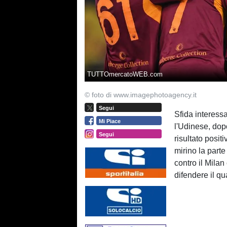
TUTTOmercatoWEB.com
© foto di www.imagephotoagency.it
Segui
Sfida interess
Mi Piace
l'Udinese, dopo
Segui
risultato posit
mirino la parte
contro il Milan 
difendere il qu