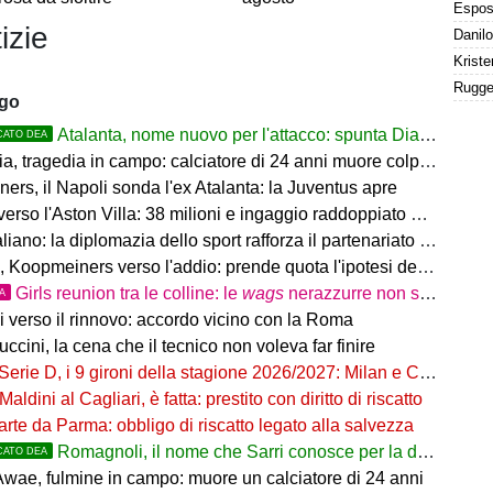
izie
ago
Atalanta, nome nuovo per l'attacco: spunta Diao del Como
CATO DEA
 tragedia in campo: calciatore di 24 anni muore colpito da un fulmine
rs, il Napoli sonda l'ex Atalanta: la Juventus apre
so l'Aston Villa: 38 milioni e ingaggio raddoppiato a 5 Mln a stagione
o: la diplomazia dello sport rafforza il partenariato tra Italia e Western Australia
Koopmeiners verso l'addio: prende quota l'ipotesi del prestito
Girls reunion tra le colline: le
wags
nerazzurre non si perdono di vista
TA
i verso il rinnovo: accordo vicino con la Roma
uccini, la cena che il tecnico non voleva far finire
Serie D, i 9 gironi della stagione 2026/2027: Milan e Chievo nel B, le bergamasche...
Maldini al Cagliari, è fatta: prestito con diritto di riscatto
arte da Parma: obbligo di riscatto legato alla salvezza
Romagnoli, il nome che Sarri conosce per la difesa nerazzurra
CATO DEA
wae, fulmine in campo: muore un calciatore di 24 anni