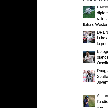
Calcio 
diplom
rafforz
Italia e Wester
De Bru
Lukaku
la pos
Bologn
oland
Orsolin
Dougl
Spallet
Juvent
Atalan
l'undic
e una 