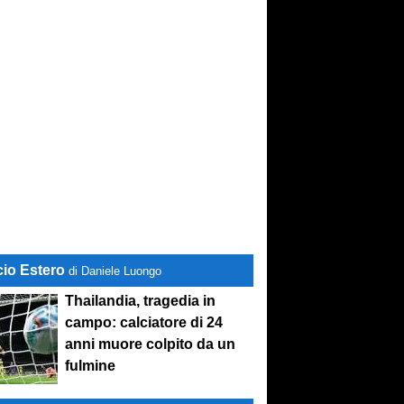
cio Estero
di Daniele Luongo
Thailandia, tragedia in
campo: calciatore di 24
anni muore colpito da un
fulmine