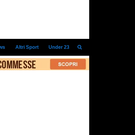
ews
Altri Sport
Under 23