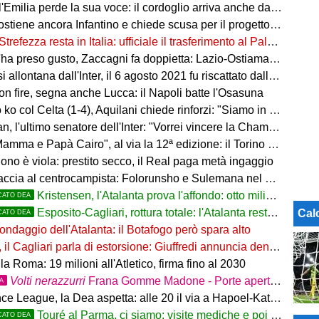
'Emilia perde la sua voce: il cordoglio arriva anche dal pallone
ostiene ancora Infantino e chiede scusa per il progetto FFE
Strefezza resta in Italia: ufficiale il trasferimento al Palermo
ha preso gusto, Zaccagni fa doppietta: Lazio-Ostiamare 4-0
allontana dall'Inter, il 6 agosto 2021 fu riscattato dalla Dea
on fire, segna anche Lucca: il Napoli batte l'Osasuna
 col Celta (1-4), Aquilani chiede rinforzi: "Siamo in difficoltà"
, l'ultimo senatore dell'Inter: "Vorrei vincere la Champions"
ma e Papà Cairo", al via la 12ª edizione: il Torino sogna il poker
ono è viola: prestito secco, il Real paga metà ingaggio
accia al centrocampista: Folorunsho e Sulemana nel mirino
Kristensen, l'Atalanta prova l'affondo: otto milioni di distanza
CATO DEA
Esposito-Cagliari, rottura totale: l'Atalanta resta alla finestra
Cal
CATO DEA
ondaggio dell'Atalanta: il Botafogo però spara alto
il Cagliari parla di estorsione: Giuffredi annuncia denuncia
la Roma: 19 milioni all'Atletico, firma fino al 2030
Volti nerazzurri
Frana Gomme Madone - Porte aperte alla New Balance Arena: i volti dei tifosi della Dea
TA
e League, la Dea aspetta: alle 20 il via a Hapoel-Katowice
Touré al Parma, ci siamo: visite mediche e poi la firma
CATO DEA