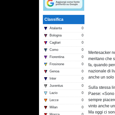
Classifica
Atalanta
0
Bologna
0
Cagliari
0
Como
0
Mertesacker n
Fiorentina
0
meritano che s
Frosinone
0
fa, quando per
nazionale di l
Genoa
0
anche un solo 
Inter
0
Juventus
0
Sulla stessa li
Lazio
0
Paese: «Sono un
sempre piacere
Lecce
0
vinto anche un
Milan
0
Ma oggi ci son
Monza
0