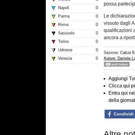
possa partecip
Napoli
0
Le dichiarazion
Parma
0
vissuto dagli A
Roma
0
qualificazioni
Sassuolo
0
ancora a riport
Torino
0
Udinese
0
Sezione:
Calcio E
Venezia
0
Autore: Daniele 
vedi letture
Aggiungi Tut
Clicca qui p
Entra qui ne
della giorna
Condividi
Altre no