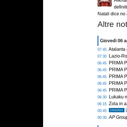
Alkmaa
definit
Natali dice no a
Altre not
Giovedì 06 
Atalanta a
07:45
Lazio-Ro
07:30
PRIMA P
06:45
PRIMA PA
06:45
PRIMA P
06:45
PRIMA PAGINA 
06:45
PRIMA P
06:45
Lukaku no
06:30
Zola in a
06:15
00:45
ZINGONIA
AP Grou
00:30