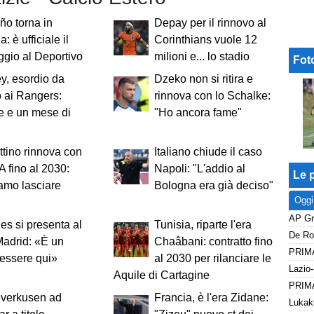
ño torna in
Depay per il rinnovo al
 è ufficiale il
Corinthians vuole 12
gio al Deportivo
milioni e... lo stadio
Fot
y, esordio da
Dzeko non si ritira e
 ai Rangers:
rinnova con lo Schalke:
e e un mese di
"Ho ancora fame"
tino rinnova con
Italiano chiude il caso
A fino al 2030:
Napoli: "L'addio al
Le p
amo lasciare
Bologna era già deciso"
Oggi
es si presenta al
Tunisia, riparte l'era
De Roo
adrid: «È un
Chaâbani: contratto fino
essere qui»
al 2030 per rilanciare le
Aquile di Cartagine
everkusen ad
Francia, è l'era Zidane: