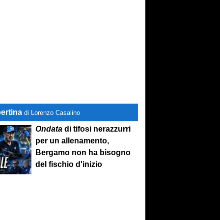
ertina
di Lorenzo Casalino
Ondata
di tifosi nerazzurri
per un allenamento,
Bergamo non ha bisogno
del fischio d'inizio