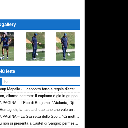
ogallery
iù lette
Ieri
AP Group Mapello - Il cappotto fatto a regola d'arte: qualità certificata ICMQ
n, allarme rientrato: il capitano è già in gruppo
PRIMA PAGINA – L'Eco di Bergamo: "Atalanta, Djimsiti prepara le valigie. Destinazione Arabia"
Lazio-Romagnoli, la fascia di capitano che vale un messaggio
PRIMA PAGINA – La Gazzetta dello Sport: "Ci metto la firma"
Lukaku non si presenta a Castel di Sangro: permesso concordato