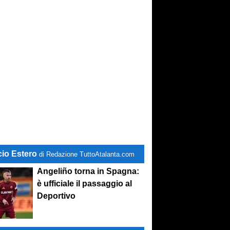
stand-by
. Si lavora sulle cessioni
cio Estero
di Redazione TuttoAtalanta.com
Angeliño torna in Spagna:
è ufficiale il passaggio al
Deportivo