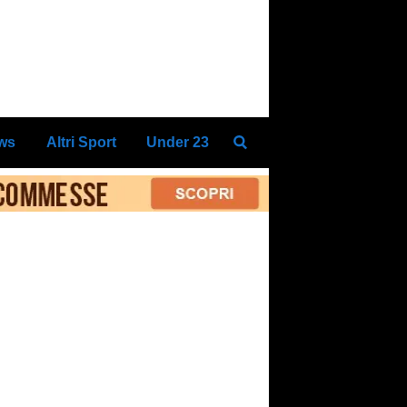
ews
Altri Sport
Under 23