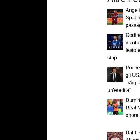
Angeli
Spagna:
passag
Godfre
incubo
lesion
stop
Pochet
gli US
"Vogli
un'eredità"
Dumfri
Real M
onore 
Dal L