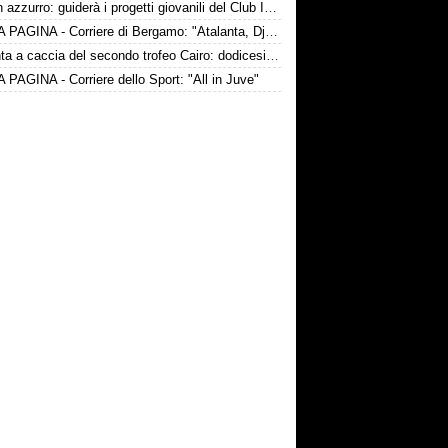
Zola in azzurro: guiderà i progetti giovanili del Club Italia
PRIMA PAGINA - Corriere di Bergamo: "Atalanta, Djimsiti ha scelto l’Arabia"
Atalanta a caccia del secondo trofeo Cairo: dodicesima edizione al via
PAGINA - Corriere dello Sport: "All in Juve"