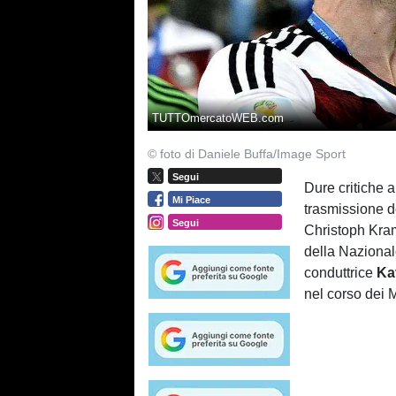
TUTTOmercatoWEB.com
© foto di Daniele Buffa/Image Sport
Segui
Dure critiche a
Mi Piace
trasmissione d
Segui
Christoph Kra
della Naziona
conduttrice
Ka
nel corso dei M