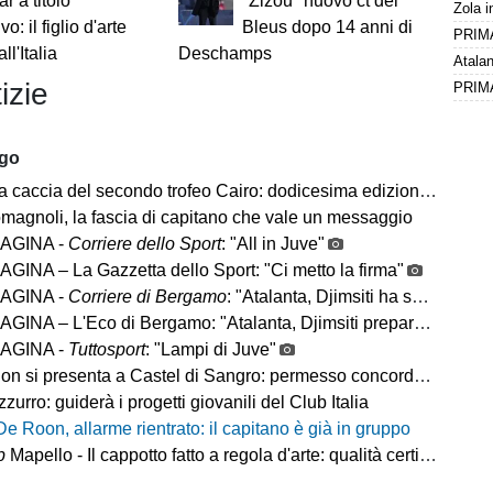
r a titolo
"Zizou" nuovo ct dei
ivo: il figlio d'arte
Bleus dopo 14 anni di
ll'Italia
Deschamps
izie
PRIMA 
ago
 caccia del secondo trofeo Cairo: dodicesima edizione al via
magnoli, la fascia di capitano che vale un messaggio
AGINA -
Corriere dello Sport
: "All in Juve"
GINA – La Gazzetta dello Sport: "Ci metto la firma"
AGINA -
Corriere di Bergamo
: "Atalanta, Djimsiti ha scelto l’Arabia"
– L'Eco di Bergamo: "Atalanta, Djimsiti prepara le valigie. Destinazione Arabia"
AGINA -
Tuttosport
: "Lampi di Juve"
n si presenta a Castel di Sangro: permesso concordato
zzurro: guiderà i progetti giovanili del Club Italia
De Roon, allarme rientrato: il capitano è già in gruppo
p
Mapello - Il cappotto fatto a regola d'arte: qualità certificata ICMQ