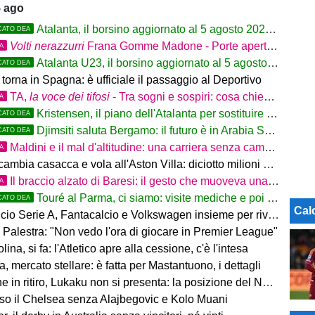
5 ago
Atalanta, il borsino aggiornato al 5 agosto 2026: mercato in entrata ancora in
CATO DEA
Volti nerazzurri
Frana Gomme Madone - Porte aperte alla New Balance Arena: i volti dei tifosi della Dea
TA
Atalanta U23, il borsino aggiornato al 5 agosto 2026. Cantiere aperto per Beati
CATO DEA
torna in Spagna: è ufficiale il passaggio al Deportivo
TA,
la voce dei tifosi
- Tra sogni e sospiri: cosa chiedono davvero i tifosi dell'Atalanta
TA
Kristensen, il piano dell'Atalanta per sostituire Djimsiti
CATO DEA
Djimsiti saluta Bergamo: il futuro è in Arabia Saudita! Tre milioni e firma biennale
CATO DEA
Maldini e il mal d'altitudine: una carriera senza campi base
TA
mbia casacca e vola all'Aston Villa: diciotto milioni più bonus
Il braccio alzato di Baresi: il gesto che muoveva una difesa intera
TA
Touré al Parma, ci siamo: visite mediche e poi la firma
CATO DEA
Cal
rie A, Fantacalcio e Volkswagen insieme per rivoluzionare l’esperienza dei fantallenatori
 Palestra: "Non vedo l'ora di giocare in Premier League"
na, si fa: l'Atletico apre alla cessione, c'è l'intesa
a, mercato stellare: è fatta per Mastantuono, i dettagli
 in ritiro, Lukaku non si presenta: la posizione del Napoli
eso il Chelsea senza Alajbegovic e Kolo Muani