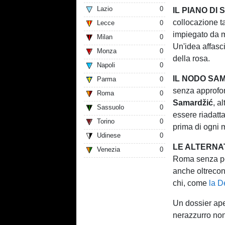
Lazio
0
IL PIANO DI 
collocazione t
Lecce
0
impiegato da me
Milan
0
Un'idea affasc
Monza
0
della rosa.
Napoli
0
IL NODO SA
Parma
0
senza approfond
Roma
0
Samardžić
, a
Sassuolo
0
essere riadatt
Torino
0
prima di ogni 
Udinese
0
LE ALTERNA
Venezia
0
Roma senza per
anche oltreconf
chi, come
la D
Un dossier ape
nerazzurro non