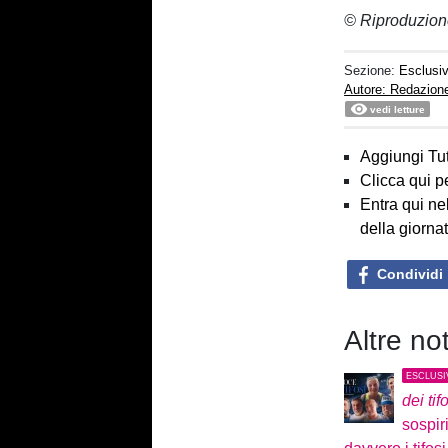
© Riproduzion
Sezione:
Esclusi
Autore: Redazion
vedi letture
Aggiungi Tut
Clicca qui p
Entra qui ne
della giorna
Condividi
Altre no
ESCLUSI
dei tif
sospir