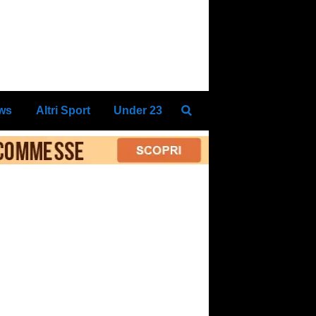
ews
Altri Sport
Under 23