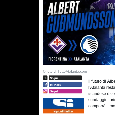
© foto di TuttoAtalanta.com
Segui
Il futuro di
Alb
Mi Piace
l'Atalanta resta
Segui
islandese è co
sondaggio: pri
comporrà il mo