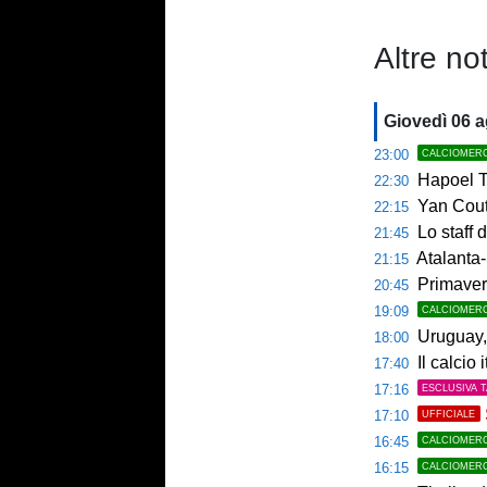
Altre not
Giovedì 06 
23:00
CALCIOMER
Hapoel Te
22:30
Yan Couto
22:15
Lo staff di M
21:45
Atalanta-
21:15
Primaver
20:45
19:09
CALCIOMER
Uruguay, 
18:00
Il calcio 
17:40
17:16
ESCLUSIVA 
17:10
UFFICIALE
16:45
CALCIOMER
16:15
CALCIOMER