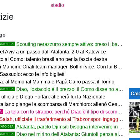
stadio
izie
ago
Scouting nerazzurro sempre attivo: preso il baby difensore 2010 Levačić
CATO DEA
l Aviv a un passo dall'Atalanta: 2-0 al Katowice
 al Como: talento brasiliano per la fascia destra
ancini: Oriali team manager, Bollini vice. Con lui Bonucci, Gagliardi e Maccarone
Sassuolo: ecco le info biglietti
a: al Memorial Mamma e Papà Cairo passa il Torino
Diao, l'ostacolo è il prezzo: il Como disse no a 60 milioni
CATO DEA
Cal
ufficiale Diego Forlan: allenerà lui la Nazionale
italiano piange la scomparsa di Marchioro: allenò Cesena e Milan
La tela con lo strappo: perché Diao è il tipo di scommessa che Giuntoli ama
TA
Salah, ufficiale il trasferimento al Trabzonspor: ingaggio mostruoso
Atalanta, partito Djimsiti bisogna intervenire in difesa: tutti i nomi
CATO DEA
Diao nel mirino dell'Atalanta: Giuntoli pensa al colpo dal Como
CATO DEA