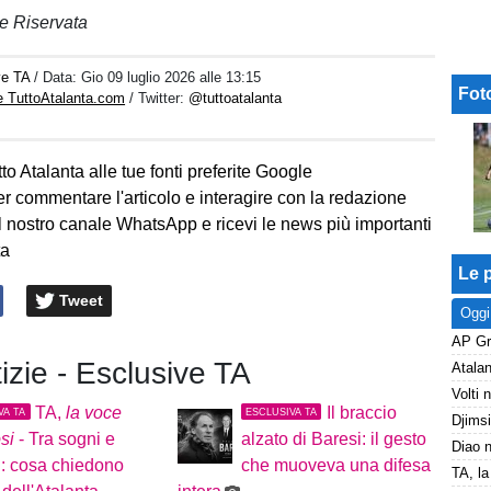
e Riservata
ve TA
/ Data:
Gio 09 luglio 2026 alle 13:15
Fot
e TuttoAtalanta.com
/ Twitter:
@tuttoatalanta
to Atalanta alle tue fonti preferite Google
er commentare l'articolo e interagire con la redazione
l nostro canale WhatsApp e ricevi le news più importanti
ta
Le p
Tweet
Oggi
tizie - Esclusive TA
TA,
la voce
Il braccio
VA TA
ESCLUSIVA TA
osi
- Tra sogni e
alzato di Baresi: il gesto
i: cosa chiedono
che muoveva una difesa