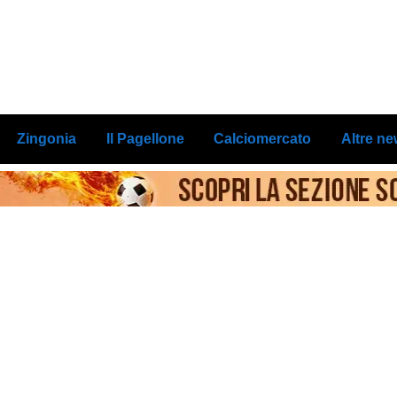
Zingonia
Il Pagellone
Calciomercato
Altre n