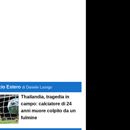
cio Estero
di Daniele Luongo
Thailandia, tragedia in
campo: calciatore di 24
anni muore colpito da un
fulmine