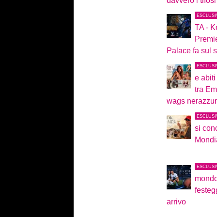
davvero i tifosi
ESCLUSI
TA - K
Premie
Palace fa sul s
ESCLUSI
e abiti
tra Emi
wags nerazzur
ESCLUSI
si conc
Mondia
ESCLUSI
mondo
festeg
arrivo