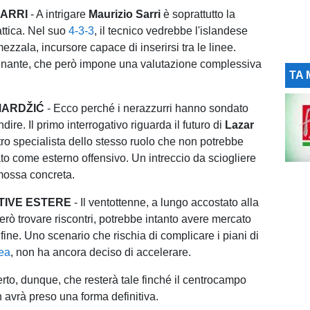
SARRI
- A intrigare
Maurizio Sarri
è soprattutto la
attica. Nel suo
4-3-3
, il tecnico vedrebbe l'islandese
zzala, incursore capace di inserirsi tra le linee.
inante, che però impone una valutazione complessiva
TA 
MARDŽIĆ
- Ecco perché i nerazzurri hanno sondato
ire. Il primo interrogativo riguarda il futuro di
Lazar
ltro specialista dello stesso ruolo che non potrebbe
ato come esterno offensivo. Un intreccio da sciogliere
mossa concreta.
TIVE ESTERE
- Il ventottenne, a lungo accostato alla
ò trovare riscontri, potrebbe intanto avere mercato
ine. Uno scenario che rischia di complicare i piani di
ea
, non ha ancora deciso di accelerare.
rto, dunque, che resterà tale finché il centrocampo
 avrà preso una forma definitiva.