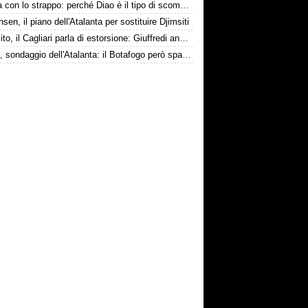
La tela con lo strappo: perché Diao è il tipo di scommessa che Giuntoli ama
nsen, il piano dell'Atalanta per sostituire Djimsiti
Esposito, il Cagliari parla di estorsione: Giuffredi annuncia denuncia
Danilo, sondaggio dell'Atalanta: il Botafogo però spara alto