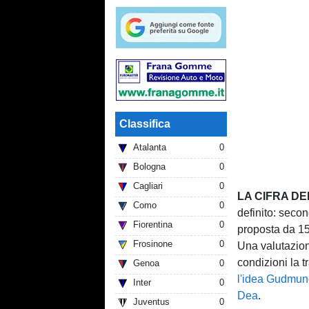
Classifica
Atalanta
0
Bologna
0
Cagliari
0
LA CIFRA D
Como
0
definito: seco
Fiorentina
0
proposta da 15 
Frosinone
0
Una valutazione
condizioni la 
Genoa
0
l'idea Gudmund
Inter
0
Dea
.
Juventus
0