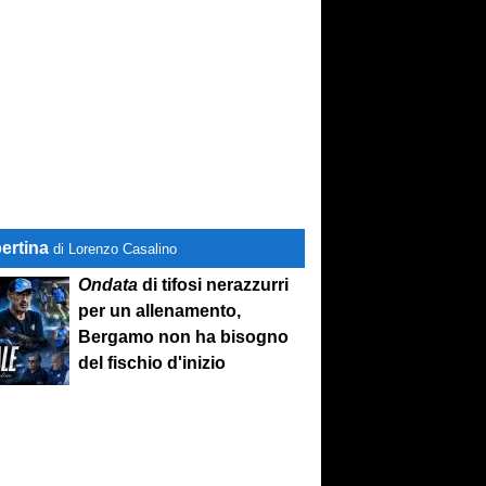
ertina
di Lorenzo Casalino
Ondata
di tifosi nerazzurri
per un allenamento,
Bergamo non ha bisogno
del fischio d'inizio