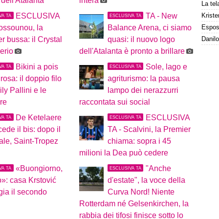
 dell'Atalanta
intera
Kriste
ESCLUSIVA
TA - New
VA TA
ESCLUSIVA TA
ossounou, la
Balance Arena, ci siamo
r bussa: il Crystal
quasi: il nuovo logo
erio
dell'Atalanta è pronto a brillare
Bikini a pois
Sole, lago e
VA TA
ESCLUSIVA TA
 rosa: il doppio filo
agriturismo: la pausa
ly Pallini e le
lampo dei nerazzurri
re
raccontata sui social
De Ketelaere
ESCLUSIVA
VA TA
ESCLUSIVA TA
ede il bis: dopo il
TA - Scalvini, la Premier
le, Saint-Tropez
chiama: sopra i 45
milioni la Dea può cedere
«Buongiorno,
"Anche
VA TA
ESCLUSIVA TA
»: casa Krstović
d'estate", la voce della
gia il secondo
Curva Nord! Niente
Rotterdam né Gelsenkirchen, la
rabbia dei tifosi finisce sotto lo