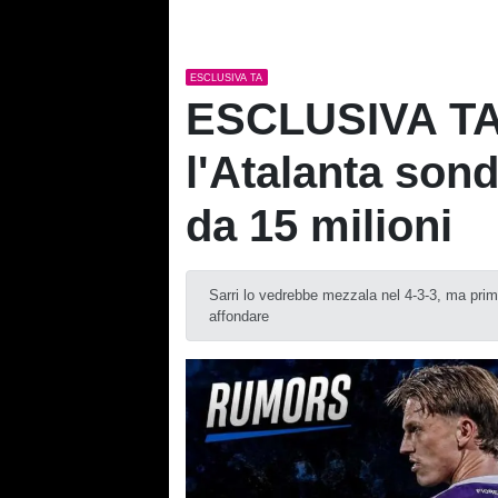
ESCLUSIVA TA
ESCLUSIVA TA
l'Atalanta sond
da 15 milioni
Sarri lo vedrebbe mezzala nel 4-3-3, ma prim
affondare