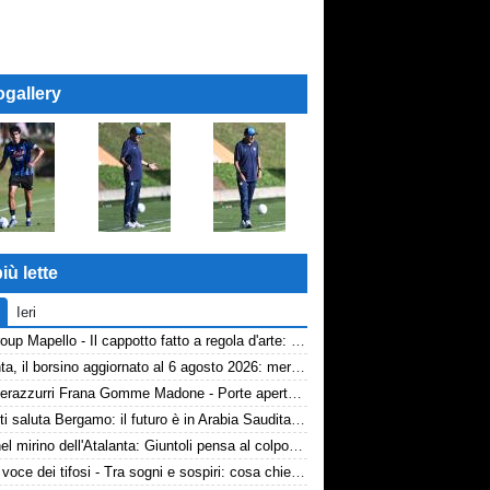
ogallery
iù lette
Ieri
AP Group Mapello - Il cappotto fatto a regola d'arte: qualità certificata ICMQ
Atalanta, il borsino aggiornato al 6 agosto 2026: mercato in entrata ancora in stand-by. Si lavora sulle cessioni
Volti nerazzurri Frana Gomme Madone - Porte aperte alla New Balance Arena: i volti dei tifosi della Dea
Djimsiti saluta Bergamo: il futuro è in Arabia Saudita! Tre milioni e firma biennale
Diao nel mirino dell'Atalanta: Giuntoli pensa al colpo dal Como
TA, la voce dei tifosi - Tra sogni e sospiri: cosa chiedono davvero i tifosi dell'Atalanta