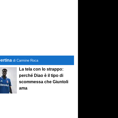
ertina
di Carmine Roca
La tela con lo strappo:
perché Diao è il tipo di
scommessa che Giuntoli
ama