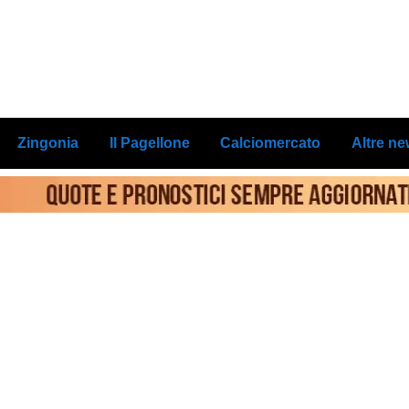
Zingonia
Il Pagellone
Calciomercato
Altre n