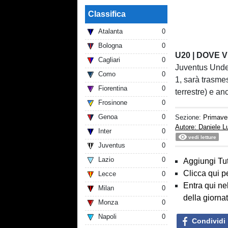
Classifica
Atalanta
0
Bologna
0
U20 | DOVE
Cagliari
0
Juventus Under
Como
0
1, sarà trasmes
Fiorentina
0
terrestre) e an
Frosinone
0
Genoa
0
Sezione:
Primave
Autore: Daniele 
Inter
0
vedi letture
Juventus
0
Lazio
0
Aggiungi Tut
Clicca qui p
Lecce
0
Entra qui ne
Milan
0
della giorna
Monza
0
Napoli
0
Condividi