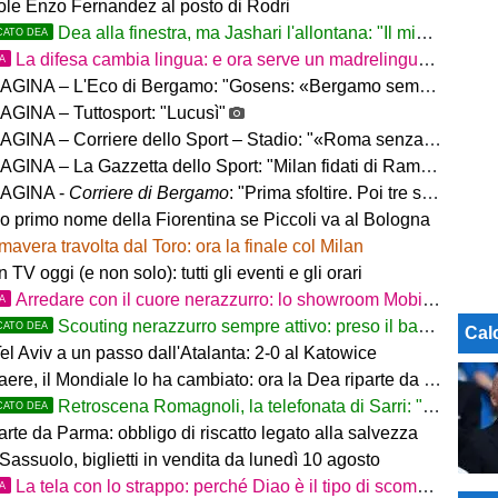
uole Enzo Fernandez al posto di Rodri
Dea alla finestra, ma Jashari l'allontana: "Il mio cuore è sempre stato rossonero"
CATO DEA
La difesa cambia lingua: e ora serve un madrelingua della zona
TA
– L'Eco di Bergamo: "Gosens: «Bergamo sempre casa mia. Incuriosito da Sarri»"
GINA – Tuttosport: "Lucusì"
INA – Corriere dello Sport – Stadio: "«Roma senza limiti»"
INA – La Gazzetta dello Sport: "Milan fidati di Ramos"
AGINA -
Corriere di Bergamo
: "Prima sfoltire. Poi tre settimane per gli altri innesti"
no primo nome della Fiorentina se Piccoli va al Bologna
mavera travolta dal Toro: ora la finale col Milan
in TV oggi (e non solo): tutti gli eventi e gli orari
Arredare con il cuore nerazzurro: lo showroom Mobilmondo a Osio Sotto. Quando essere di fede atalantina
TA
Scouting nerazzurro sempre attivo: preso il baby difensore 2010 Levačić
CATO DEA
Cal
l Aviv a un passo dall'Atalanta: 2-0 al Katowice
ere, il Mondiale lo ha cambiato: ora la Dea riparte da lui
Retroscena Romagnoli, la telefonata di Sarri: "Vieni con me a Bergamo"
CATO DEA
arte da Parma: obbligo di riscatto legato alla salvezza
Sassuolo, biglietti in vendita da lunedì 10 agosto
La tela con lo strappo: perché Diao è il tipo di scommessa che Giuntoli ama
TA