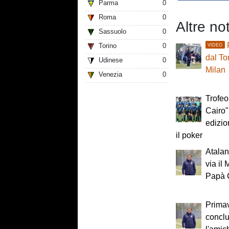
Parma
0
Roma
0
Altre no
Sassuolo
0
Torino
0
VIDEO
dal Tor
Udinese
0
Milan
Venezia
0
Trofe
Cairo",
edizio
il poker
Atalan
via i
Papà 
Primav
concl