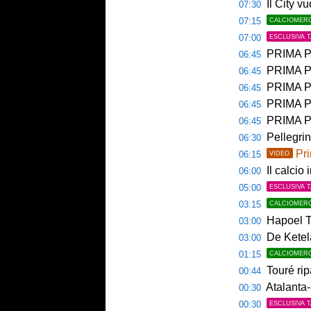
Il City v
07:30
07:15
CALCIOMER
07:00
ESCLUSIVA 
PRIMA PAGINA 
06:45
PRIMA PA
06:45
PRIMA PAG
06:45
PRIMA PAG
06:45
PRIMA P
06:45
Pellegri
06:30
Pri
06:15
VIDEO
Il calcio 
06:00
05:00
ESCLUSIVA 
03:15
CALCIOMER
Hapoel Te
03:00
De Ketela
03:00
01:15
CALCIOMER
Touré rip
00:44
Atalanta-
00:30
00:30
ESCLUSIVA 