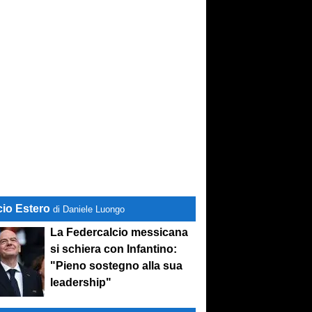
conviene
cio Estero
di Daniele Luongo
La Federcalcio messicana
si schiera con Infantino:
"Pieno sostegno alla sua
leadership"