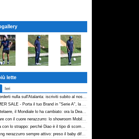
ogallery
iù lette
Ieri
Non perderti nulla sull'Atalanta: iscriviti subito al nostro canale WhatsApp!
SUMMER SALE - Porta il tuo Brand in "Serie A", la tua azienda e professione titolare nel cuore dell'Atalanta
De Ketelaere, il Mondiale lo ha cambiato: ora la Dea riparte da lui
Arredare con il cuore nerazzurro: lo showroom Mobilmondo a Osio Sotto. Quando essere di fede atalantina conviene
La tela con lo strappo: perché Diao è il tipo di scommessa che Giuntoli ama
Scouting nerazzurro sempre attivo: preso il baby difensore 2010 Levačić