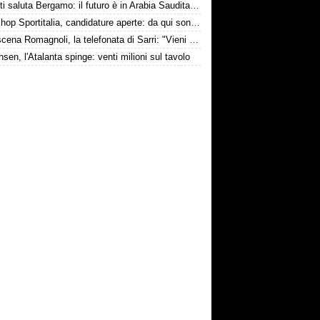
Djimsiti saluta Bergamo: il futuro è in Arabia Saudita! Tre milioni e firma biennale
Workshop Sportitalia, candidature aperte: da qui sono passate firme di Serie A
Retroscena Romagnoli, la telefonata di Sarri: "Vieni con me a Bergamo"
nsen, l'Atalanta spinge: venti milioni sul tavolo