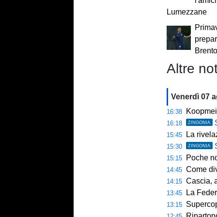
l'amic
Lumezzane
Primav
prepar
Brent
Altre not
Venerdì 07 
Koopmein
16:38
16:18
ZINGONIA
La rivelazio
15:45
15:30
ZINGONIA
Poche novi
15:15
Come diventar
14:45
Cascia, al 
14:15
La Federcalc
13:45
Supercoppa UE
13:15
Ripartono
12:45