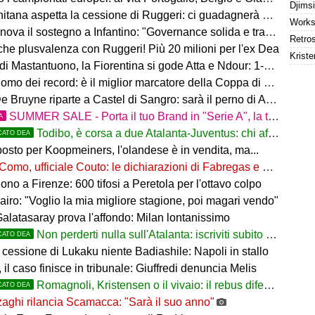
tana aspetta la cessione di Ruggeri: ci guadagnerà qualcosa
ova il sostegno a Infantino: "Governance solida e trasparente"
 che plusvalenza con Ruggeri! Più 20 milioni per l'ex Dea
Kriste
i Mastantuono, la Fiorentina si gode Atta e Ndour: 1-1 col Deportivo
omo dei record: è il miglior marcatore della Coppa di Lega
 Bruyne riparte a Castel di Sangro: sarà il perno di Allegri
SUMMER SALE - Porta il tuo Brand in "Serie A", la tua azienda e professione titolare nel cuore dell'Atalanta
A
Todibo, è corsa a due Atalanta-Juventus: chi affonderà il colpo?
CATO DEA
osto per Koopmeiners, l'olandese è in vendita, ma...
Como, ufficiale Couto: le dichiarazioni di Fabregas e del brasiliano
no a Firenze: 600 tifosi a Peretola per l'ottavo colpo
airo: "Voglio la mia migliore stagione, poi magari vendo"
Galatasaray prova l'affondo: Milan lontanissimo
Non perderti nulla sull'Atalanta: iscriviti subito al nostro canale WhatsApp!
CATO DEA
cessione di Lukaku niente Badiashile: Napoli in stallo
 il caso finisce in tribunale: Giuffredi denuncia Melis
Romagnoli, Kristensen o il vivaio: il rebus difesa dell'Atalanta
CATO DEA
aghi rilancia Scamacca: "Sarà il suo anno"