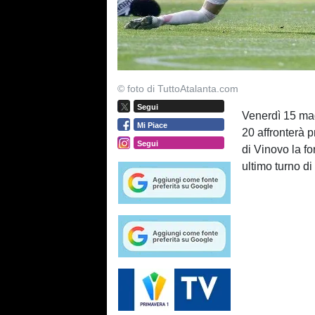
© foto di TuttoAtalanta.com
Segui
Venerdì 15 mag
Mi Piace
20 affronterà 
Segui
di Vinovo la f
ultimo turno d