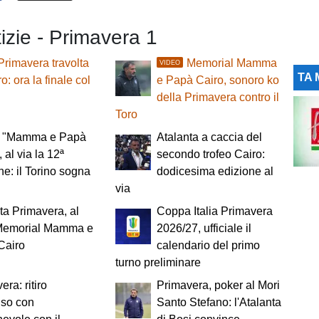
tizie - Primavera 1
Primavera travolta
Memorial Mamma
VIDEO
TA 
o: ora la finale col
e Papà Cairo, sonoro ko
della Primavera contro il
Toro
o "Mamma e Papà
Atalanta a caccia del
 al via la 12ª
secondo trofeo Cairo:
ne: il Torino sogna
dodicesima edizione al
via
ta Primavera, al
Coppa Italia Primavera
l Memorial Mamma e
2026/27, ufficiale il
Cairo
calendario del primo
turno preliminare
era: ritiro
Primavera, poker al Mori
uso con
Santo Stefano: l'Atalanta