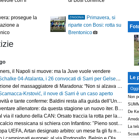
hevole con il
di Bosi convince
era: prosegue la
Primavera, si
ZINGONIA
azione a
riparte con Bosi: rotta su
Fot
onico
Brentonico
izie
ago
ers, il Napoli si muove: ma la Juve vuole vendere
Le p
Schalke 04-Atalanta, i 26 convocati di Sarri per Gelsenkirchen
ne del massaggiatore di Maradona: “Non si alzava dal letto, ero preoccupato”
Oggi
Scamacca-Krstović, il nove di Sarri è un caso aperto
tà e tante conferme: Baldini resta alla guida dell’Under 21
e allenatore: da questa stagione un nuovo iter. Beretta: “Un percorso più organico”
via il raduno della CAN: Orsato traccia la rotta per la nuova stagione
io messicana si schiera con Infantino: "Pieno sostegno alla sua leadership"
FA, Artan designato arbitro: un mese fa gli fu negato l'ingresso negli Stati Uniti
 i campionati europei: al via Portogallo, Belgio e Olanda