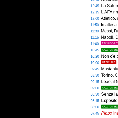
La Salerni
12:45
L'AFA rinn
12:15
Atletico,
12:00
In attesa d
11:50
Messi, l'u
11:30
Napoli, De
11:15
11:00
ESCLUSIVA T
10:45
CALCIOMER
Non c'è p
10:20
10:00
UFFICIALE
Mastantuo
09:45
Torino, C
09:30
Leão, il 
09:15
09:00
CALCIOMER
Senza la 
08:30
Esposito,
08:15
08:00
CALCIOMER
Pippo
Inz
07:45