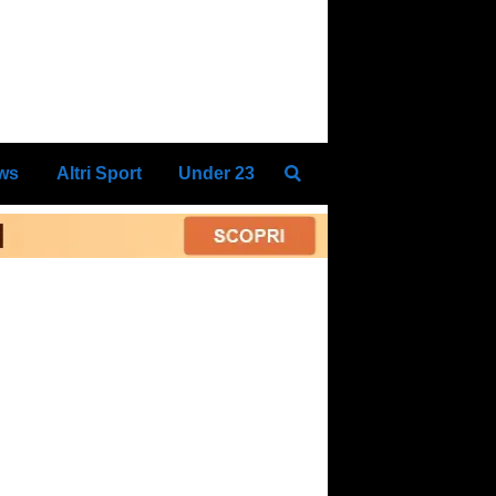
ews
Altri Sport
Under 23