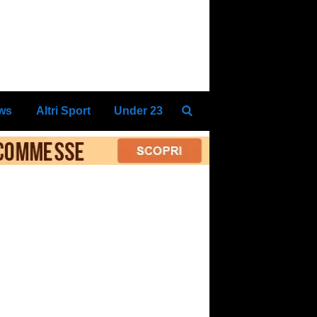
ews
Altri Sport
Under 23