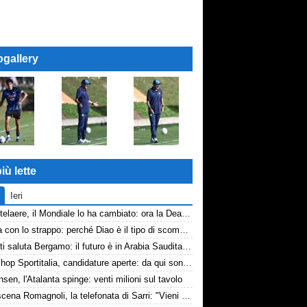
ogallery
iù lette
Ieri
De Ketelaere, il Mondiale lo ha cambiato: ora la Dea riparte da lui
La tela con lo strappo: perché Diao è il tipo di scommessa che Giuntoli ama
Djimsiti saluta Bergamo: il futuro è in Arabia Saudita! Tre milioni e firma biennale
Workshop Sportitalia, candidature aperte: da qui sono passate firme di Serie A
nsen, l'Atalanta spinge: venti milioni sul tavolo
Retroscena Romagnoli, la telefonata di Sarri: "Vieni con me a Bergamo"