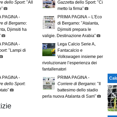
re dello Sport
: "All
Gazzetta dello Sport: "Ci
e"
metto la firma"
 PAGINA -
PRIMA PAGINA – L'Eco
re di Bergamo
:
di Bergamo: "Atalanta,
nta, Djimsiti ha
Djimsiti prepara le
"
valigie. Destinazione Arabia"
 PAGINA -
Lega Calcio Serie A,
port
: "Lampi di
Fantacalcio e
Volkswagen insieme per
rivoluzionare l’esperienza dei
fantallenatori
 PAGINA -
PRIMA PAGINA -
Cal
re dello Sport
:
Corriere di Bergamo
: "Il
tato"
battesimo dello stadio
perla nuova Atalanta di Sarri"
izie