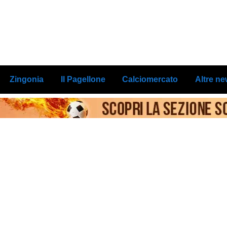
Zingonia
Il Pagellone
Calciomercato
Altre n