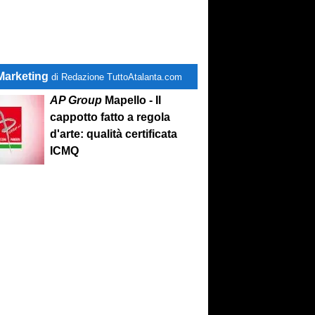
Marketing
di Redazione TuttoAtalanta.com
AP Group
Mapello - Il
cappotto fatto a regola
d'arte: qualità certificata
ICMQ