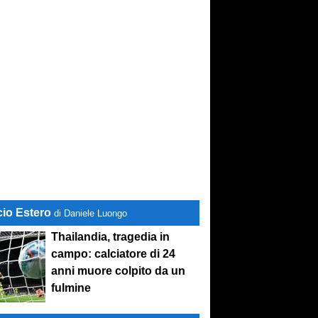
cio Estero
di Daniele Luongo
Thailandia, tragedia in
campo: calciatore di 24
anni muore colpito da un
fulmine