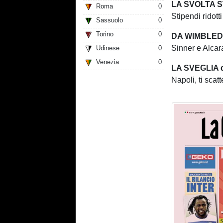
LA SVOLTA 
Roma
0
Stipendi ridott
Sassuolo
0
Torino
0
DA WIMBLED
Sinner e Alcara
Udinese
0
Venezia
0
LA SVEGLIA d
Napoli, ti scat