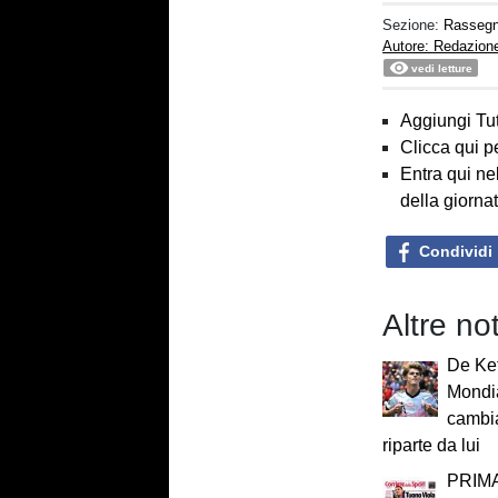
Sezione:
Rasseg
Autore: Redazion
vedi letture
Aggiungi Tut
Clicca qui p
Entra qui ne
della giorna
Condividi
Altre n
De Ket
Mondia
cambia
riparte da lui
PRIMA