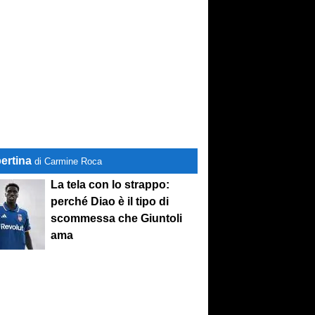
ertina
di Carmine Roca
La tela con lo strappo:
perché Diao è il tipo di
scommessa che Giuntoli
ama