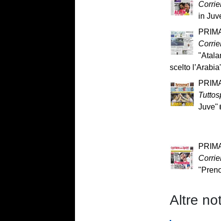
Corrie
in Juv
PRIMA
Corrie
"Atala
scelto l’Arabia
PRIMA
Tuttos
Juve"
PRIMA
Corrie
"Preno
Altre not