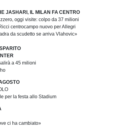
E JASHARI, IL MILAN FA CENTRO
zzero, oggi visite: colpo da 37 milioni
icci centrocampo nuovo per Allegri
dra da scudetto se arriva Vlahovic»
SPARITO
 INTER
salirà a 45 milioni
cho
 AGOSTO
OLO
le per la festa allo Stadium
A
ove ci ha cambiato»