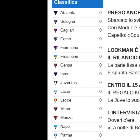
Classifica
PRESO ANCH
Atalanta
0
Sbarcato lo svi
Bologna
0
Con Modric e R
Cagliari
0
Capello: «Squa
Como
0
Fiorentina
0
LOOKMAN È 
Frosinone
0
IL RILANCIO
La parte fissa 
Genoa
0
E spunta San
Inter
0
Juventus
0
ENTRO IL 15
Lazio
0
IL REGALO K
La Juve lo vuo
Lecce
0
Milan
0
L’INTERVIST
Monza
0
Doveri c’era
Napoli
0
«La notte di B
Parma
0