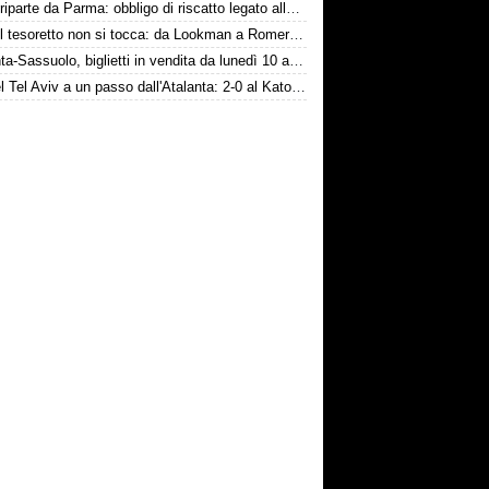
Touré riparte da Parma: obbligo di riscatto legato alla salvezza
Inter, il tesoretto non si tocca: da Lookman a Romero, un anno di rinunce
Atalanta-Sassuolo, biglietti in vendita da lunedì 10 agosto
Hapoel Tel Aviv a un passo dall'Atalanta: 2-0 al Katowice