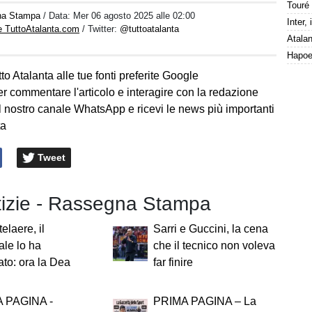
na Stampa
/ Data:
Mer 06 agosto 2025 alle 02:00
e TuttoAtalanta.com
/ Twitter:
@tuttoatalanta
to Atalanta alle tue fonti preferite Google
er commentare l'articolo e interagire con la redazione
l nostro canale WhatsApp e ricevi le news più importanti
ta
Tweet
otizie - Rassegna Stampa
elaere, il
Sarri e Guccini, la cena
le lo ha
che il tecnico non voleva
to: ora la Dea
far finire
 PAGINA -
PRIMA PAGINA – La