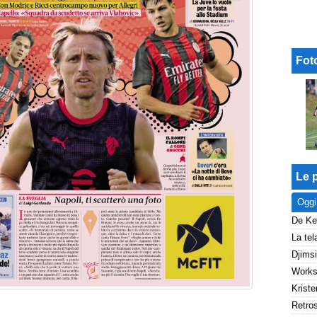
Fot
Le p
Oggi
Kriste