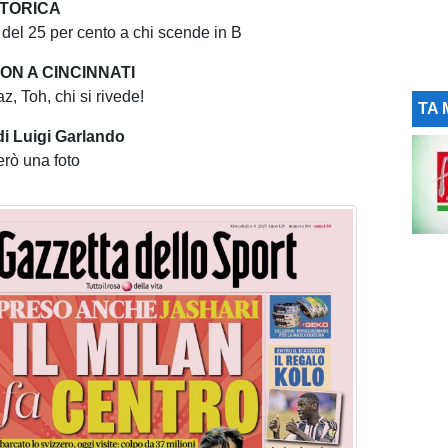
STORICA
i del 25 per cento a chi scende in B
ON A CINCINNATI
z, Toh, chi si rivede!
TA 
i Luigi Garlando
terò una foto