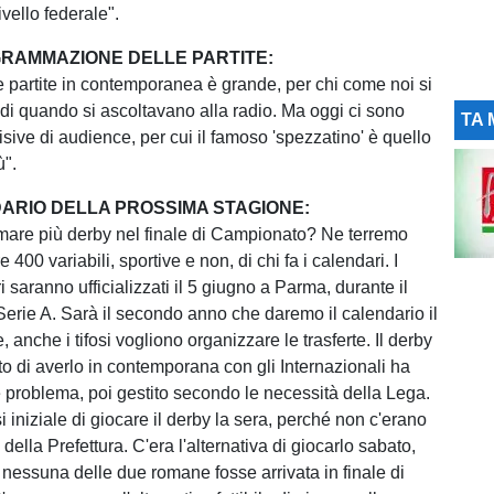
ivello federale".
RAMMAZIONE DELLE PARTITE:
le partite in contemporanea è grande, per chi come noi si
 di quando si ascoltavano alla radio. Ma oggi ci sono
TA 
sive di audience, per cui il famoso 'spezzatino' è quello
ù".
ARIO DELLA PROSSIMA STAGIONE:
are più derby nel finale di Campionato? Ne terremo
e 400 variabili, sportive e non, di chi fa i calendari. I
 saranno ufficializzati il 5 giugno a Parma, durante il
 Serie A. Sarà il secondo anno che daremo il calendario il
, anche i tifosi vogliono organizzare le trasferte. Il derby
to di averlo in contemporana con gli Internazionali ha
 problema, poi gestito secondo le necessità della Lega.
i iniziale di giocare il derby la sera, perché non c'erano
e della Prefettura. C'era l'alternativa di giocarlo sabato,
 nessuna delle due romane fosse arrivata in finale di