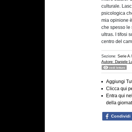
culturale. Las
psicologica che
mia opinione è 
che spesso le 
ultras. I tifosi
centro del camp
Sezione:
Serie A
Autore: Daniele 
vedi letture
Aggiungi Tut
Clicca qui p
Entra qui ne
della giorna
Condividi