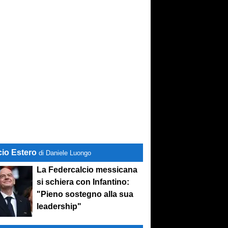
cio Estero
di Daniele Luongo
La Federcalcio messicana
si schiera con Infantino:
"Pieno sostegno alla sua
leadership"