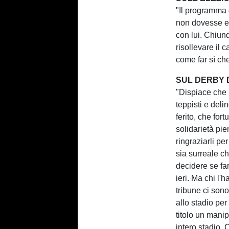
"Il programma 
non dovesse e
con lui. Chiun
risollevare il 
come far sì che
SUL DERBY D
"Dispiace che l
teppisti e deli
ferito, che for
solidarietà pien
ringraziarli pe
sia surreale che
decidere se fa
ieri. Ma chi l'h
tribune ci sono
allo stadio per
titolo un manip
intero stadio.