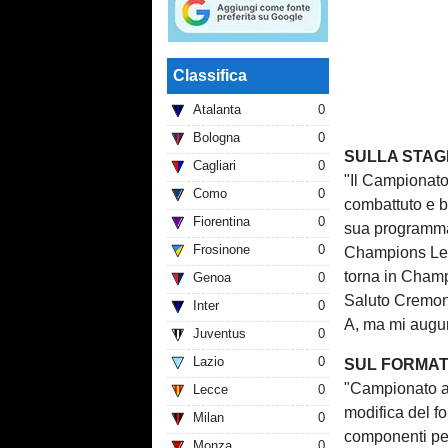
Classifica
Atalanta
0
Bologna
0
SULLA STAG
Cagliari
0
"Il Campionato
Como
0
combattuto e b
Fiorentina
0
sua programmaz
Frosinone
0
Champions Lea
torna in Champi
Genoa
0
Saluto Cremone
Inter
0
A, ma mi augur
Juventus
0
Lazio
0
SUL FORMAT
"Campionato a
Lecce
0
modifica del f
Milan
0
componenti per
Monza
0