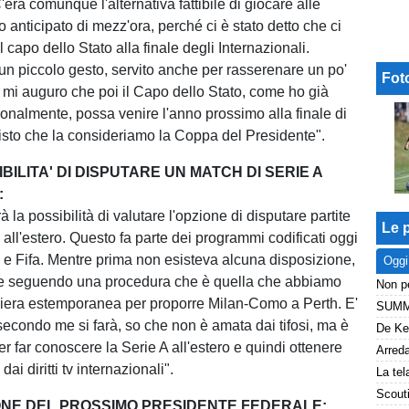
'era comunque l'alternativa fattibile di giocare alle
anticipato di mezz'ora, perché ci è stato detto che ci
l capo dello Stato alla finale degli Internazionali.
un piccolo gesto, servito anche per rasserenare un po'
Fot
, mi auguro che poi il Capo dello Stato, come ho già
sonalmente, possa venire l'anno prossimo alla finale di
visto che la consideriamo la Coppa del Presidente".
BILITA' DI DISPUTARE UN MATCH DI SERIE A
:
rà la possibilità di valutare l'opzione di disputare partite
Le p
all'estero. Questo fa parte dei programmi codificati oggi
e Fifa. Mentre prima non esisteva alcuna disposizione,
Oggi
are seguendo una procedura che è quella che abbiamo
iera estemporanea per proporre Milan-Como a Perth. E'
econdo me si farà, so che non è amata dai tifosi, ma è
r far conoscere la Serie A all'estero e quindi ottenere
dai diritti tv internazionali".
ONE DEL PROSSIMO PRESIDENTE FEDERALE: