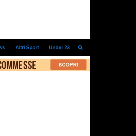
ews
Altri Sport
Under 23