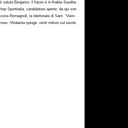
Djimsiti saluta Bergamo: il futuro è in Arabia Saudita! Tre milioni e firma biennale
Workshop Sportitalia, candidature aperte: da qui sono passate firme di Serie A
Retroscena Romagnoli, la telefonata di Sarri: "Vieni con me a Bergamo"
nsen, l'Atalanta spinge: venti milioni sul tavolo