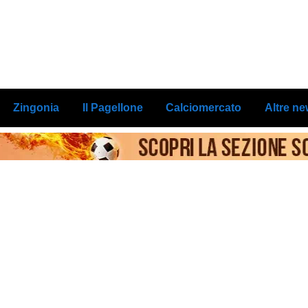
Zingonia
Il Pagellone
Calciomercato
Altre n