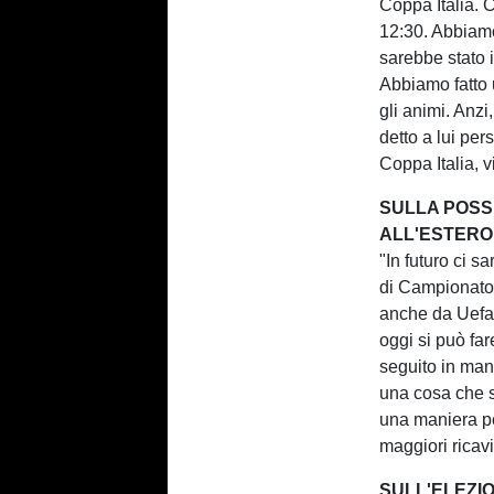
Coppa Italia. C
12:30. Abbiamo 
sarebbe stato i
Abbiamo fatto 
gli animi. Anzi
detto a lui per
Coppa Italia, 
SULLA POSSI
ALL'ESTERO
"In futuro ci sa
di Campionato 
anche da Uefa 
oggi si può f
seguito in man
una cosa che s
una maniera pe
maggiori ricavi 
SULL'ELEZI