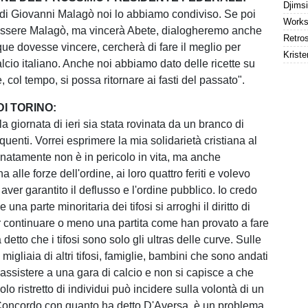
di Giovanni Malagò noi lo abbiamo condiviso. Se poi
ssere Malagò, ma vincerà Abete, dialogheremo anche
que dovesse vincere, cercherà di fare il meglio per
Kriste
calcio italiano. Anche noi abbiamo dato delle ricette su
, col tempo, si possa ritornare ai fasti del passato".
I TORINO:
a giornata di ieri sia stata rovinata da un branco di
nquenti. Vorrei esprimere la mia solidarietà cristiana al
tunatamente non è in pericolo in vita, ma anche
a alle forze dell'ordine, ai loro quattro feriti e volevo
r aver garantito il deflusso e l'ordine pubblico. Io credo
 una parte minoritaria dei tifosi si arroghi il diritto di
r continuare o meno una partita come han provato a fare
a detto che i tifosi sono solo gli ultras delle curve. Sulle
 migliaia di altri tifosi, famiglie, bambini che sono andati
 assistere a una gara di calcio e non si capisce a che
olo ristretto di individui può incidere sulla volontà di un
 Concordo con quanto ha detto D'Aversa, è un problema