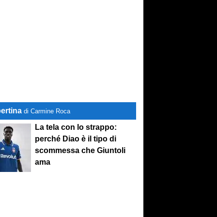
ertina
di Carmine Roca
La tela con lo strappo:
perché Diao è il tipo di
scommessa che Giuntoli
ama