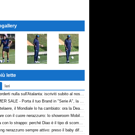
ogallery
iù lette
Ieri
Non perderti nulla sull'Atalanta: iscriviti subito al nostro canale WhatsApp!
SUMMER SALE - Porta il tuo Brand in "Serie A", la tua azienda e professione titolare nel cuore dell'Atalanta
De Ketelaere, il Mondiale lo ha cambiato: ora la Dea riparte da lui
Arredare con il cuore nerazzurro: lo showroom Mobilmondo a Osio Sotto. Quando essere di fede atalantina conviene
La tela con lo strappo: perché Diao è il tipo di scommessa che Giuntoli ama
Scouting nerazzurro sempre attivo: preso il baby difensore 2010 Levačić