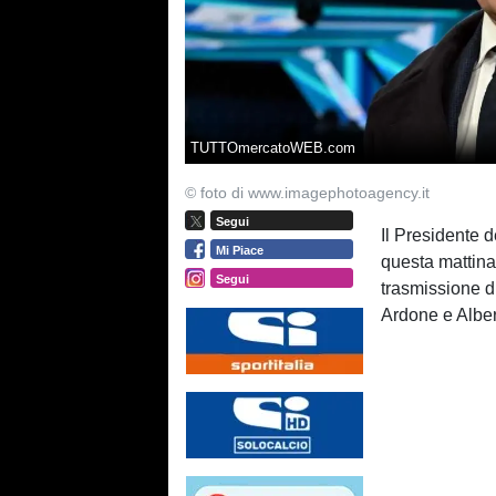
TUTTOmercatoWEB.com
© foto di www.imagephotoagency.it
Segui
Il Presidente 
Mi Piace
questa mattina
Segui
trasmissione d
Ardone e Albert