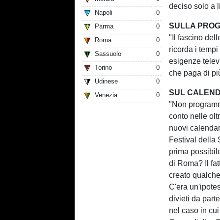
deciso solo a l
Napoli
0
SULLA PROG
Parma
0
"Il fascino del
Roma
0
ricorda i tempi
Sassuolo
0
esigenze televi
Torino
0
che paga di pi
Udinese
0
SUL CALEND
Venezia
0
"Non programm
conto nelle oltr
nuovi calendari
Festival della
prima possibile
di Roma? Il fat
creato qualche
C'era un'ipotes
divieti da part
nel caso in cui