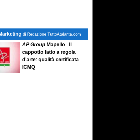
Marketing
di Redazione TuttoAtalanta.com
AP Group
Mapello - Il
cappotto fatto a regola
d'arte: qualità certificata
ICMQ