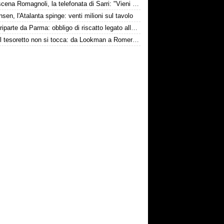
Retroscena Romagnoli, la telefonata di Sarri: "Vieni con me a Bergamo"
nsen, l'Atalanta spinge: venti milioni sul tavolo
Touré riparte da Parma: obbligo di riscatto legato alla salvezza
Inter, il tesoretto non si tocca: da Lookman a Romero, un anno di rinunce
conviene