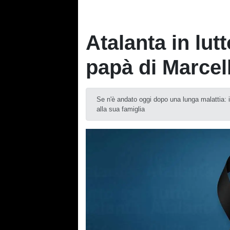
Atalanta in lut
papà di Marcel
Se n'è andato oggi dopo una lunga malattia: il
alla sua famiglia