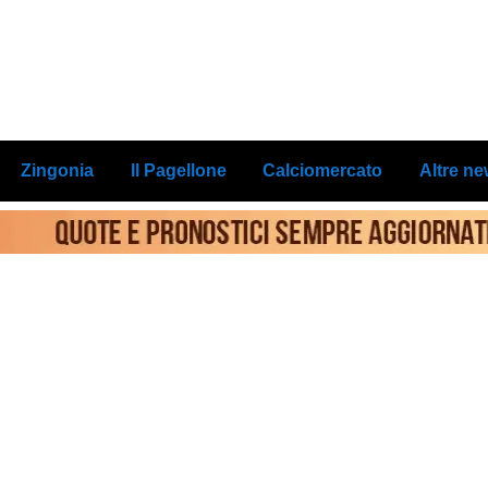
Zingonia
Il Pagellone
Calciomercato
Altre n