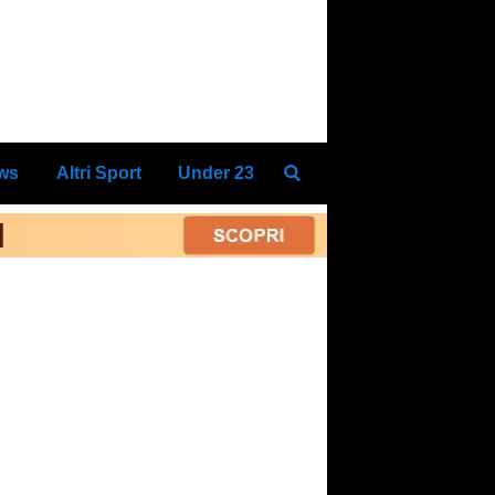
ews
Altri Sport
Under 23