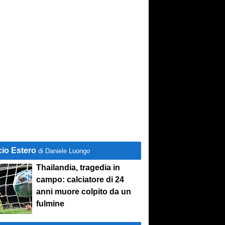
cio Estero
di Daniele Luongo
Thailandia, tragedia in
campo: calciatore di 24
anni muore colpito da un
fulmine