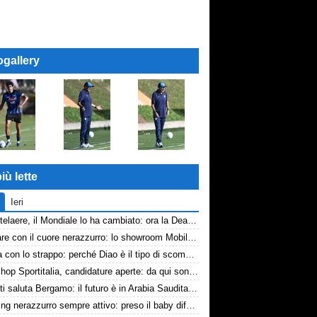
ogallery
iù lette
Ieri
De Ketelaere, il Mondiale lo ha cambiato: ora la Dea riparte da lui
Arredare con il cuore nerazzurro: lo showroom Mobilmondo a Osio Sotto. Quando essere di fede atalantina conviene
La tela con lo strappo: perché Diao è il tipo di scommessa che Giuntoli ama
Workshop Sportitalia, candidature aperte: da qui sono passate firme di Serie A
Djimsiti saluta Bergamo: il futuro è in Arabia Saudita! Tre milioni e firma biennale
Scouting nerazzurro sempre attivo: preso il baby difensore 2010 Levačić