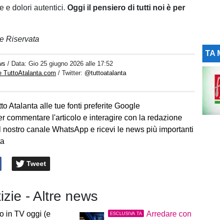
e e dolori autentici.
Oggi il pensiero di tutti noi è per
e Riservata
TA 
ws
/ Data:
Gio 25 giugno 2026 alle 17:52
e TuttoAtalanta.com
/ Twitter:
@tuttoatalanta
to Atalanta alle tue fonti preferite Google
er commentare l'articolo e interagire con la redazione
l nostro canale WhatsApp e ricevi le news più importanti
ta
Tweet
tizie - Altre news
io in TV oggi (e
Arredare con
ESCLUSIVA TA