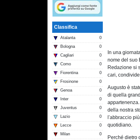
Classifica
Atalanta
0
Bologna
0
In una giornata 
Cagliari
0
nome del suo 
Como
0
Redazione si st
Fiorentina
0
cari, condivide
Frosinone
0
Augusto è stato
Genoa
0
di quella grand
Inter
0
appartenenza.
Juventus
0
della nostra st
Lazio
0
l'abbraccio più
quotidiano.
Lecce
0
Milan
0
Perché dietro 