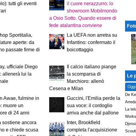
o): tutti gli eventi
il cuore nerazzurro: lo
rari
showroom Mobilmondo
a Osio Sotto. Quando essere di
fede atalantina
conviene
Fot
op Sportitalia,
La UEFA non arretra su
ature aperte: da
Infantino: confermato il
no passate firme di
boicottaggio
y, ufficiale Diego
Il calcio italiano piange
 allenerà lui la
la scomparsa di
Le p
nale
Marchioro: allenò
Oggi
Cesena e Milan
 Awae, fulmine in
Guccini, l'Emilia perde la
: muore un
sua voce: il cordoglio
tore di 24 anni
arriva anche dal pallone
a sostiene ancora
Inter, Brookfield
ino e chiede scusa
completa l'acquisizione