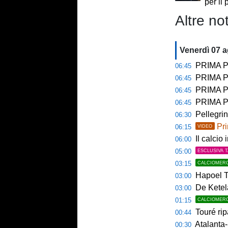
per il
Altre not
Venerdì 07 
PRIMA PAGINA 
06:45
PRIMA PA
06:45
PRIMA PAG
06:45
PRIMA PAG
06:45
Pellegri
06:30
Pri
06:15
VIDEO
Il calcio 
06:00
05:00
ESCLUSIVA 
03:15
CALCIOMER
Hapoel Te
03:00
De Ketela
03:00
01:15
CALCIOMER
Touré rip
00:44
Atalanta-
00:30