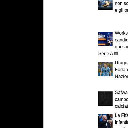
non sol
e gli o
Worksh
candid
qui so
Serie A
Urugua
Forlan:
Nazio
Safwan
campo
calcia
La Fif
Infant