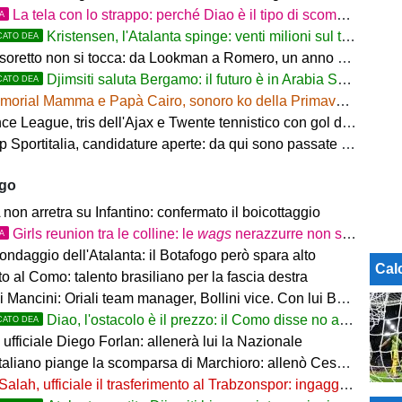
La tela con lo strappo: perché Diao è il tipo di scommessa che Giuntoli ama
TA
Kristensen, l'Atalanta spinge: venti milioni sul tavolo
CATO DEA
tesoretto non si tocca: da Lookman a Romero, un anno di rinunce
Djimsiti saluta Bergamo: il futuro è in Arabia Saudita! Tre milioni e firma biennale
CATO DEA
orial Mamma e Papà Cairo, sonoro ko della Primavera contro il Toro
 League, tris dell'Ajax e Twente tennistico con gol di Pjaca
ortitalia, candidature aperte: da qui sono passate firme di Serie A
ago
on arretra su Infantino: confermato il boicottaggio
Girls reunion tra le colline: le
wags
nerazzurre non si perdono di vista
TA
ondaggio dell'Atalanta: il Botafogo però spara alto
Cal
 al Como: talento brasiliano per la fascia destra
ancini: Oriali team manager, Bollini vice. Con lui Bonucci, Gagliardi e Maccarone
Diao, l'ostacolo è il prezzo: il Como disse no a 60 milioni
CATO DEA
ufficiale Diego Forlan: allenerà lui la Nazionale
italiano piange la scomparsa di Marchioro: allenò Cesena e Milan
Salah, ufficiale il trasferimento al Trabzonspor: ingaggio mostruoso