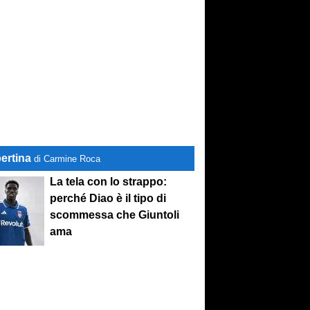
ertina
di Carmine Roca
La tela con lo strappo:
perché Diao è il tipo di
scommessa che Giuntoli
ama