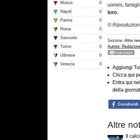
Monza
0
uomini, famigli
Napoli
0
loro.
Parma
0
© Riproduzion
Roma
0
Sassuolo
0
Sezione:
Altre ne
Torino
0
Autore: Redazion
vedi letture
Udinese
0
Venezia
0
Aggiungi Tut
Clicca qui p
Entra qui ne
della giorna
Condividi
Altre no
Il calc