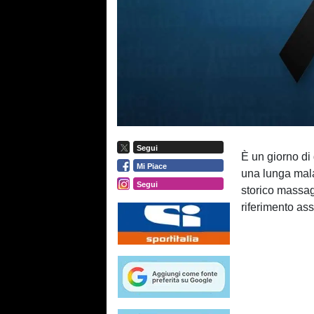
Segui
È un giorno di
Mi Piace
una lunga mala
Segui
storico massag
riferimento ass