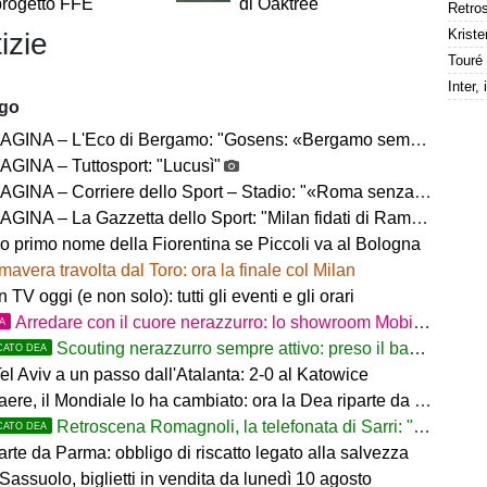
 progetto FFE
di Oaktree
Kriste
izie
ago
– L'Eco di Bergamo: "Gosens: «Bergamo sempre casa mia. Incuriosito da Sarri»"
GINA – Tuttosport: "Lucusì"
INA – Corriere dello Sport – Stadio: "«Roma senza limiti»"
INA – La Gazzetta dello Sport: "Milan fidati di Ramos"
no primo nome della Fiorentina se Piccoli va al Bologna
mavera travolta dal Toro: ora la finale col Milan
in TV oggi (e non solo): tutti gli eventi e gli orari
Arredare con il cuore nerazzurro: lo showroom Mobilmondo a Osio Sotto. Quando essere di fede atalantina
TA
Scouting nerazzurro sempre attivo: preso il baby difensore 2010 Levačić
CATO DEA
l Aviv a un passo dall'Atalanta: 2-0 al Katowice
ere, il Mondiale lo ha cambiato: ora la Dea riparte da lui
Retroscena Romagnoli, la telefonata di Sarri: "Vieni con me a Bergamo"
CATO DEA
arte da Parma: obbligo di riscatto legato alla salvezza
Sassuolo, biglietti in vendita da lunedì 10 agosto