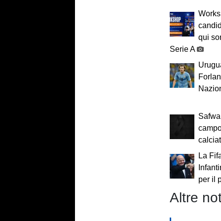
Worksh
candid
qui so
Serie A
Urugua
Forlan:
Nazio
Safwan
campo
calcia
La Fif
Infant
per il
Altre not