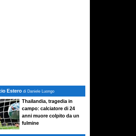
cio Estero
di Daniele Luongo
Thailandia, tragedia in
campo: calciatore di 24
anni muore colpito da un
fulmine