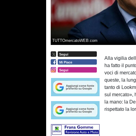
TUTTOmercatoWEB.com
Segui
Alla vigilia del
Mi Piace
ha fatto il pun
Segui
voci di mercat
queste, la lun
tanto di Lookma
sul mercato», 
la mano: la De
rispettato la l