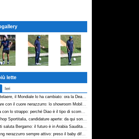
ogallery
iù lette
Ieri
De Ketelaere, il Mondiale lo ha cambiato: ora la Dea riparte da lui
Arredare con il cuore nerazzurro: lo showroom Mobilmondo a Osio Sotto. Quando essere di fede atalantina conviene
La tela con lo strappo: perché Diao è il tipo di scommessa che Giuntoli ama
Workshop Sportitalia, candidature aperte: da qui sono passate firme di Serie A
Djimsiti saluta Bergamo: il futuro è in Arabia Saudita! Tre milioni e firma biennale
Scouting nerazzurro sempre attivo: preso il baby difensore 2010 Levačić