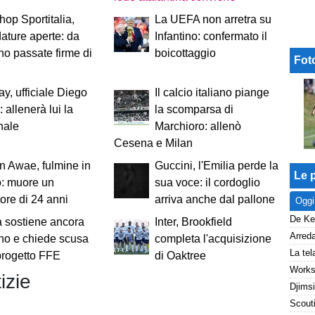
op Sportitalia,
La UEFA non arretra su
ature aperte: da
Infantino: confermato il
no passate firme di
boicottaggio
Fot
y, ufficiale Diego
Il calcio italiano piange
 allenerà lui la
la scomparsa di
nale
Marchioro: allenò
Cesena e Milan
 Awae, fulmine in
Guccini, l'Emilia perde la
Le p
: muore un
sua voce: il cordoglio
tore di 24 anni
arriva anche dal pallone
Oggi
a sostiene ancora
Inter, Brookfield
ino e chiede scusa
completa l'acquisizione
 progetto FFE
di Oaktree
izie