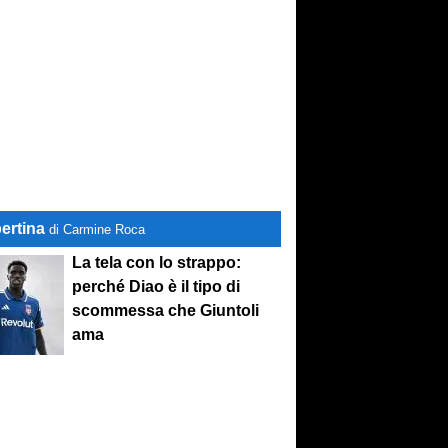
ertina
di Carmine Roca
La tela con lo strappo:
perché Diao è il tipo di
scommessa che Giuntoli
ama