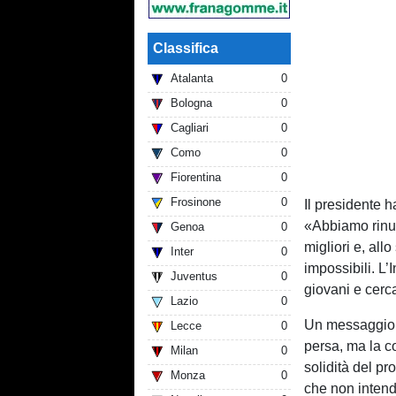
Classifica
Atalanta
0
Bologna
0
Cagliari
0
Como
0
Fiorentina
0
Frosinone
0
Il presidente h
«Abbiamo rinun
Genoa
0
migliori e, all
Inter
0
impossibili. L
Juventus
0
giovani e cerc
Lazio
0
Un messaggio 
Lecce
0
persa, ma la co
Milan
0
solidità del p
Monza
0
che non intendo