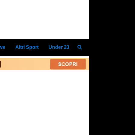
ews
Altri Sport
Under 23