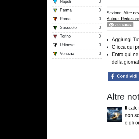
Napoli
0
Parma
0
Sezione:
Altre ne
Roma
0
Autore: Redazion
vedi letture
Sassuolo
0
Torino
0
Aggiungi Tut
Udinese
0
Clicca qui p
Venezia
0
Entra qui ne
della giorna
Condividi
Altre no
Il calc
non sol
e gli o