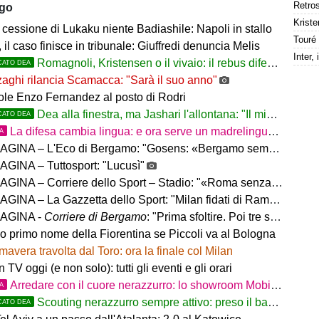
ago
Kriste
cessione di Lukaku niente Badiashile: Napoli in stallo
 il caso finisce in tribunale: Giuffredi denuncia Melis
Romagnoli, Kristensen o il vivaio: il rebus difesa dell'Atalanta
CATO DEA
aghi rilancia Scamacca: "Sarà il suo anno"
uole Enzo Fernandez al posto di Rodri
Dea alla finestra, ma Jashari l'allontana: "Il mio cuore è sempre stato rossonero"
CATO DEA
La difesa cambia lingua: e ora serve un madrelingua della zona
TA
– L'Eco di Bergamo: "Gosens: «Bergamo sempre casa mia. Incuriosito da Sarri»"
GINA – Tuttosport: "Lucusì"
INA – Corriere dello Sport – Stadio: "«Roma senza limiti»"
INA – La Gazzetta dello Sport: "Milan fidati di Ramos"
AGINA -
Corriere di Bergamo
: "Prima sfoltire. Poi tre settimane per gli altri innesti"
no primo nome della Fiorentina se Piccoli va al Bologna
mavera travolta dal Toro: ora la finale col Milan
in TV oggi (e non solo): tutti gli eventi e gli orari
Arredare con il cuore nerazzurro: lo showroom Mobilmondo a Osio Sotto. Quando essere di fede atalantina
TA
Scouting nerazzurro sempre attivo: preso il baby difensore 2010 Levačić
CATO DEA