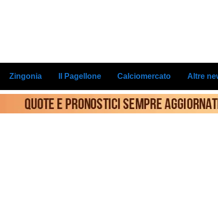
Zingonia
Il Pagellone
Calciomercato
Altre n