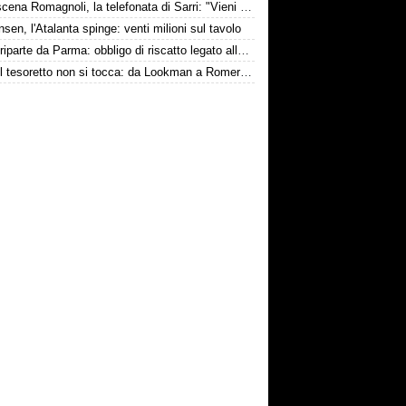
Retroscena Romagnoli, la telefonata di Sarri: "Vieni con me a Bergamo"
nsen, l'Atalanta spinge: venti milioni sul tavolo
Touré riparte da Parma: obbligo di riscatto legato alla salvezza
Inter, il tesoretto non si tocca: da Lookman a Romero, un anno di rinunce
conviene