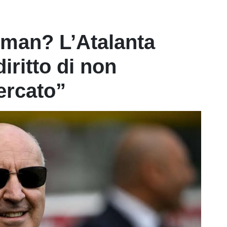
kman? L’Atalanta
diritto di non
ercato”