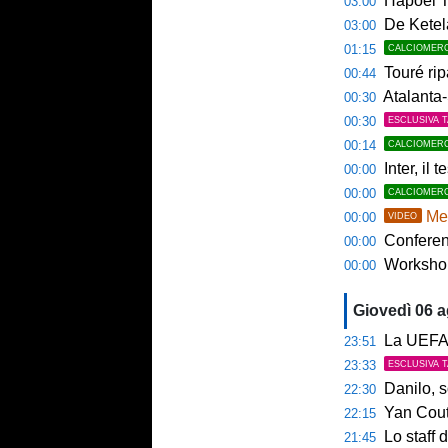
Hapoel Te
03:00
De Ketela
03:00
01:15
CALCIOMER
Touré rip
00:44
Atalanta-
00:30
00:30
ESCLUSIVA 
00:14
CALCIOMER
Inter, il 
00:00
00:00
CALCIOMER
Mem
00:00
VIDEO
Conference
00:00
Workshop Sp
00:00
Giovedì 06 
La UEFA n
23:51
23:33
ESCLUSIVA 
Danilo, s
22:30
Yan Couto
22:15
Lo staff di M
21:45