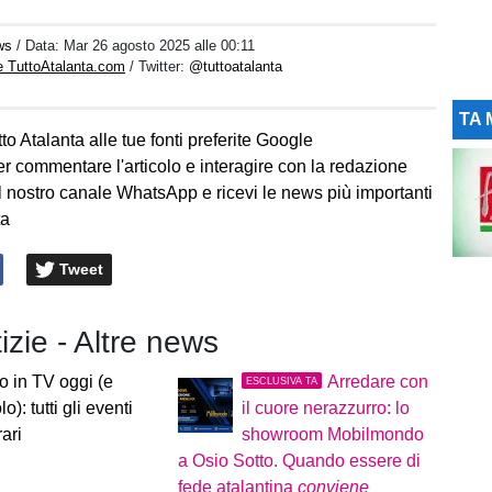
ws
/ Data:
Mar 26 agosto 2025 alle 00:11
e TuttoAtalanta.com
/ Twitter:
@tuttoatalanta
TA 
to Atalanta alle tue fonti preferite Google
er commentare l'articolo e interagire con la redazione
l nostro canale WhatsApp e ricevi le news più importanti
ta
Tweet
tizie - Altre news
io in TV oggi (e
Arredare con
ESCLUSIVA TA
o): tutti gli eventi
il cuore nerazzurro: lo
rari
showroom Mobilmondo
a Osio Sotto. Quando essere di
fede atalantina
conviene