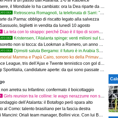
l Aviv a un passo dall'Atalanta: 2-0 al Katowice
ere, il Mondiale lo ha cambiato: ora la Dea riparte da lui
Retroscena Romagnoli, la telefonata di Sarri: "Vieni con me a Bergamo"
CATO DEA
arte da Parma: obbligo di riscatto legato alla salvezza
Sassuolo, biglietti in vendita da lunedì 10 agosto
La tela con lo strappo: perché Diao è il tipo di scommessa che Giuntoli ama
TA
Kristensen, l'Atalanta spinge: venti milioni sul tavolo
CATO DEA
tesoretto non si tocca: da Lookman a Romero, un anno di rinunce
Djimsiti saluta Bergamo: il futuro è in Arabia Saudita! Tre milioni e firma biennale
CATO DEA
orial Mamma e Papà Cairo, sonoro ko della Primavera contro il Toro
 League, tris dell'Ajax e Twente tennistico con gol di Pjaca
ortitalia, candidature aperte: da qui sono passate firme di Serie A
Cal
ago
on arretra su Infantino: confermato il boicottaggio
Girls reunion tra le colline: le
wags
nerazzurre non si perdono di vista
TA
ondaggio dell'Atalanta: il Botafogo però spara alto
 al Como: talento brasiliano per la fascia destra
ancini: Oriali team manager, Bollini vice. Con lui Bonucci, Gagliardi e Maccarone