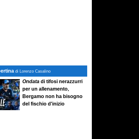
ertina
di Lorenzo Casalino
Ondata
di tifosi nerazzurri
per un allenamento,
Bergamo non ha bisogno
del fischio d'inizio