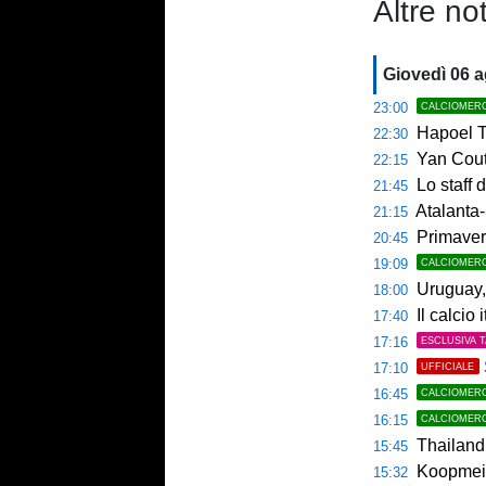
Altre not
Giovedì 06 
23:00
CALCIOMER
Hapoel Te
22:30
Yan Couto
22:15
Lo staff di M
21:45
Atalanta-
21:15
Primaver
20:45
19:09
CALCIOMER
Uruguay, 
18:00
Il calcio 
17:40
17:16
ESCLUSIVA 
17:10
UFFICIALE
16:45
CALCIOMER
16:15
CALCIOMER
Thailandia,
15:45
Koopmeine
15:32