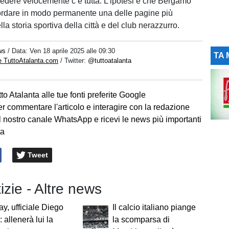
cedere velocemente c’è tutta. L’ipotesi è che Bergamo
ordare in modo permanente una delle pagine più
ella storia sportiva della città e del club nerazzurro.
ws
/ Data:
Ven 18 aprile 2025 alle 09:30
TA 
e TuttoAtalanta.com
/ Twitter:
@tuttoatalanta
to Atalanta alle tue fonti preferite Google
er commentare l'articolo e interagire con la redazione
l nostro canale WhatsApp e ricevi le news più importanti
ta
Tweet
tizie - Altre news
y, ufficiale Diego
Il calcio italiano piange
 allenerà lui la
la scomparsa di