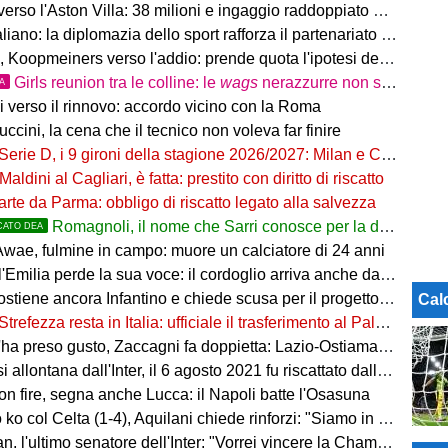
so l'Aston Villa: 38 milioni e ingaggio raddoppiato a 5 Mln a stagione
o: la diplomazia dello sport rafforza il partenariato tra Italia e Western Australia
Koopmeiners verso l'addio: prende quota l'ipotesi del prestito
Girls reunion tra le colline: le
wags
nerazzurre non si perdono di vista
TA
i verso il rinnovo: accordo vicino con la Roma
uccini, la cena che il tecnico non voleva far finire
Serie D, i 9 gironi della stagione 2026/2027: Milan e Chievo nel B, le bergamasche...
Maldini al Cagliari, è fatta: prestito con diritto di riscatto
arte da Parma: obbligo di riscatto legato alla salvezza
Romagnoli, il nome che Sarri conosce per la difesa nerazzurra
CATO DEA
wae, fulmine in campo: muore un calciatore di 24 anni
'Emilia perde la sua voce: il cordoglio arriva anche dal pallone
ostiene ancora Infantino e chiede scusa per il progetto FFE
Cal
Strefezza resta in Italia: ufficiale il trasferimento al Palermo
ha preso gusto, Zaccagni fa doppietta: Lazio-Ostiamare 4-0
allontana dall'Inter, il 6 agosto 2021 fu riscattato dalla Dea
on fire, segna anche Lucca: il Napoli batte l'Osasuna
 col Celta (1-4), Aquilani chiede rinforzi: "Siamo in difficoltà"
, l'ultimo senatore dell'Inter: "Vorrei vincere la Champions"