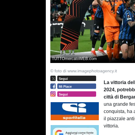
TUTTOmercatoWEB.com
© foto di www.imagephotoagency.it
Segui
La vittoria de
Mi Piace
2024, potrebb
Segui
città di Berg
una grande fes
conquista, ha 
il piazzale ant
vittoria.