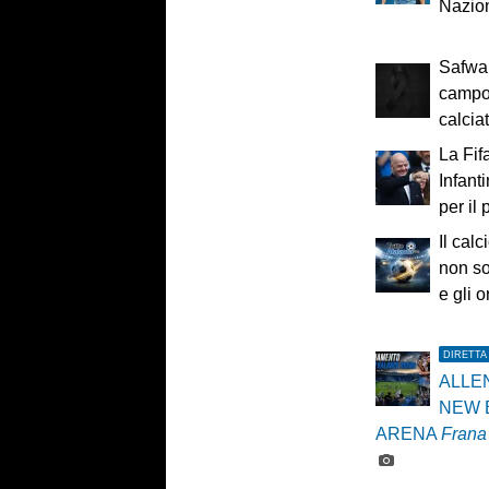
Nazio
Safwan
campo
calcia
La Fif
Infant
per il
Il calc
non sol
e gli o
DIRETTA
ALLE
NEW 
ARENA
Fran