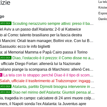
izie
Kriste
ago
Scouting nerazzurro sempre attivo: preso il baby difensore 2010 Levačić
CATO DEA
l Aviv a un passo dall'Atalanta: 2-0 al Katowice
 al Como: talento brasiliano per la fascia destra
ancini: Oriali team manager, Bollini vice. Con lui Bonucci, Gagliardi e Maccarone
Sassuolo: ecco le info biglietti
a: al Memorial Mamma e Papà Cairo passa il Torino
Diao, l'ostacolo è il prezzo: il Como disse no a 60 milioni
CATO DEA
ufficiale Diego Forlan: allenerà lui la Nazionale
italiano piange la scomparsa di Marchioro: allenò Cesena e Milan
La tela con lo strappo: perché Diao è il tipo di scommessa che Giuntoli ama
TA
Salah, ufficiale il trasferimento al Trabzonspor: ingaggio mostruoso
Atalanta, partito Djimsiti bisogna intervenire in difesa: tutti i nomi
CATO DEA
Diao nel mirino dell'Atalanta: Giuntoli pensa al colpo dal Como
CATO DEA
 tragedia in campo: calciatore di 24 anni muore colpito da un fulmine
rs, il Napoli sonda l'ex Atalanta: la Juventus apre