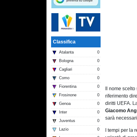
Classifica
Atalanta
0
Bologna
0
Cagliari
0
Como
0
Fiorentina
0
Il nome scelto
Frosinone
0
riferimento dir
diritti UEFA. 
Genoa
0
Giacomo
Ang
Inter
0
sarà necessario
Juventus
0
Lazio
0
I tempi per la 