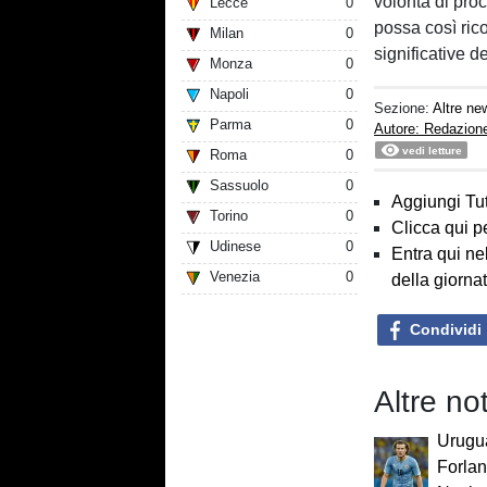
volontà di pro
Lecce
0
possa così ric
Milan
0
significative d
Monza
0
Napoli
0
Sezione:
Altre ne
Parma
0
Autore: Redazion
vedi letture
Roma
0
Sassuolo
0
Aggiungi Tut
Torino
0
Clicca qui p
Udinese
0
Entra qui ne
Venezia
0
della giorna
Condividi
Altre no
Urugua
Forlan: