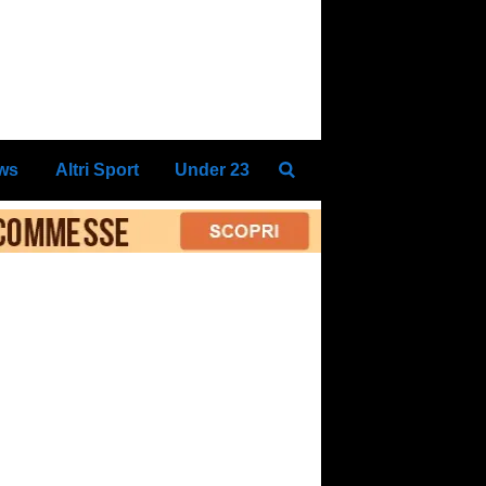
ews
Altri Sport
Under 23