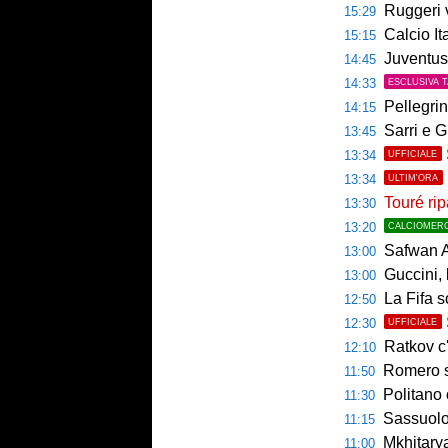
Ruggeri ver
15:29
Calcio Italian
15:15
Juventus, 
14:45
14:33
ESCLUSIVA 
Pellegrin
14:15
Sarri e G
13:45
13:34
UFFICIALE
13:34
ULTIM'ORA
Touré rip
13:30
13:20
CALCIOMER
Safwan A
13:00
Guccini, l
13:00
La Fifa s
12:50
12:30
UFFICIALE
Ratkov c'
12:10
Romero si 
11:50
Politano 
11:30
Sassuolo ko
11:15
Mkhitaryan
11:00