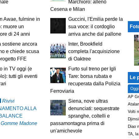
nale
Marchioro: allenò
Cesena e Milan
 Awae, fulmine in
Guccini, l'Emilia perde la
Fot
: muore un
sua voce: il cordoglio
tore di 24 anni
arriva anche dal pallone
a sostiene ancora
Inter, Brookfield
ino e chiede scusa
completa l'acquisizione
 progetto FFE
di Oaktree
io in TV oggi (e
Furto sul treno per Igli
o): tutti gli eventi
Tare: borsa rubata e
Le p
rari
recuperata dalla Polizia
Oggi
Ferroviaria
Rivivi
Siena, nove ultras
NAMENTO ALLA
denunciati: sequestrate
BALANCE
spranghe, coltelli e
a Gomme Madone
passamontagna prima di
un'amichevole