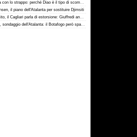
La tela con lo strappo: perché Diao è il tipo di scommessa che Giuntoli ama
nsen, il piano dell'Atalanta per sostituire Djimsiti
Esposito, il Cagliari parla di estorsione: Giuffredi annuncia denuncia
Danilo, sondaggio dell'Atalanta: il Botafogo però spara alto