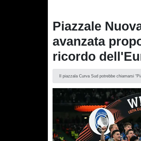
Piazzale Nuov
avanzata propos
ricordo dell'E
Il piazzala Curva Sud potrebbe chiamarsi “P