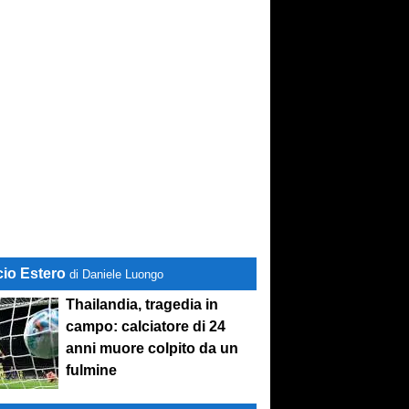
cio Estero
di Daniele Luongo
Thailandia, tragedia in
campo: calciatore di 24
anni muore colpito da un
fulmine