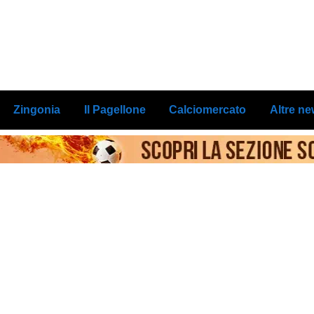
Zingonia
Il Pagellone
Calciomercato
Altre n