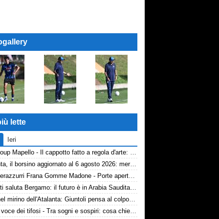
ogallery
iù lette
Ieri
AP Group Mapello - Il cappotto fatto a regola d'arte: qualità certificata ICMQ
Atalanta, il borsino aggiornato al 6 agosto 2026: mercato in entrata ancora in stand-by. Si lavora sulle cessioni
Volti nerazzurri Frana Gomme Madone - Porte aperte alla New Balance Arena: i volti dei tifosi della Dea
Djimsiti saluta Bergamo: il futuro è in Arabia Saudita! Tre milioni e firma biennale
Diao nel mirino dell'Atalanta: Giuntoli pensa al colpo dal Como
TA, la voce dei tifosi - Tra sogni e sospiri: cosa chiedono davvero i tifosi dell'Atalanta