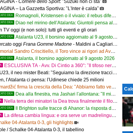
AGINA -
Corriere dello Sport
: "Suzuki non ci sta"
GINA – La Gazzetta Sportiva: "L'Inter è calda"
Romagnoli, Kristensen o il vivaio: il rebus difesa dell'Atalanta
CATO DEA
Diao nel mirino dell'Atalanta: Giuntoli pensa al colpo dal Como
CATO DEA
in TV oggi (e non solo): tutti gli eventi e gli orari
Atalanta U23, il borsino aggiornato al 9 agosto 2026. Cantiere aperto per Beati
CATO DEA
rcato oggi
Frana Gomme Madone
- Maldini a Cagliari e Lukaku saluta il Napoli. L'Inter frena su Romero e Diaby
orial Sandro Criscitiello, il Toro vince ai rigori ad Avellino
Atalanta, il borsino aggiornato al 9 agosto 2026
CATO DEA
ESCLUSIVA TA - Avv. Di Cintio a 360°: "Il tifoso nerazzurro non può sentirsi trattato come un
TA
, il neo mister Beati: "Seguiamo la direzione tracciata dalla Prima Squadra"
n, l'Atalanta ci pensa: l'Udinese chiede 25 milioni
rdžić firma la crescita della Dea: "Abbiamo fatto vedere cosa possiamo fare"
Cal
Dea alla finestra, ma Jashari l'allontana: "Il mio cuore è sempre stato rossonero"
CATO DEA
Nella terra dei minatori la Dea trova finalmente il filone
TA
Il Brighton sulle tracce di Ahanor: la risposta dell'Atalanta
CATO DEA
La difesa cambia lingua: e ora serve un madrelingua della zona
TA
alke 04-Atalanta 0-3, gli highlights
e / Schalke 04-Atalanta 0-3, il tabellino