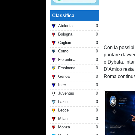
Classifica
Atalanta
0
Bologna
0
Cagliari
0
Con la possibi
Como
0
puntare davve
Fiorentina
0
e Dybala. Intan
Frosinone
0
D’Amico resta 
Roma continua
Genoa
0
Inter
0
Juventus
0
Lazio
0
Lecce
0
Milan
0
Monza
0