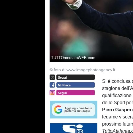
TUTTOmercatoWEB.com
© foto di www.imagephotoagency.it
Segui
Si è conclusa 
Mi Piace
stagione dell'
Segui
qualificazion
dello Sport per
Piero Gasper
legame visceral
prossimo futur
TuttoAtalanta