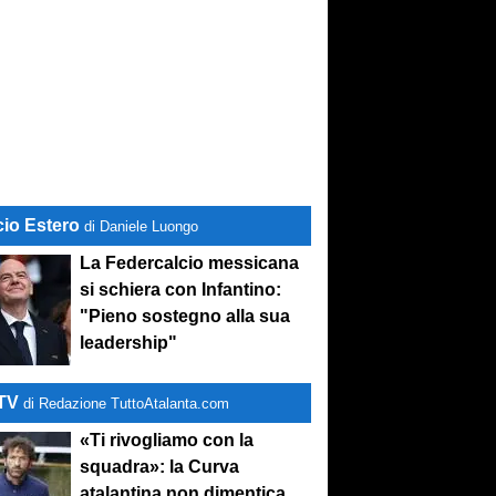
cio Estero
di Daniele Luongo
La Federcalcio messicana
si schiera con Infantino:
"Pieno sostegno alla sua
leadership"
-TV
di Redazione TuttoAtalanta.com
«Ti rivogliamo con la
squadra»: la Curva
atalantina non dimentica