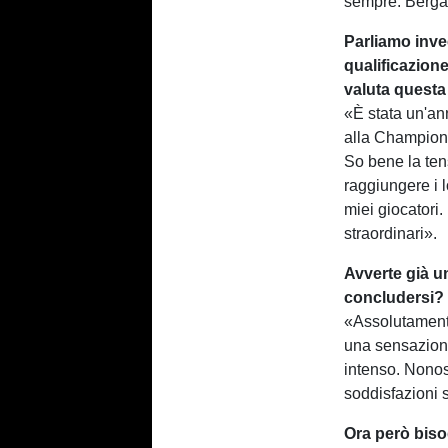
sempre. Berga
Parliamo invec
qualificazion
valuta questa
«È stata un'ann
alla Champions
So bene la te
raggiungere i l
miei giocatori
straordinari».
Avverte già u
concludersi?
«Assolutamente
una sensazione
intenso. Nonost
soddisfazioni 
Ora però biso