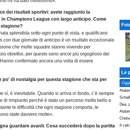
mo mi ha dato moltissimo».
e dei risultati sportivi: avete raggiunto la
e in Champions League con largo anticipo. Come
Fot
 stagione?
ata splendida sotto ogni punto di vista, e qualificarsi
 con due giornate di anticipo è un risultato eccezionale.
nsione che molte squadre stanno vivendo per
oro obiettivi, per questo sono ancor più orgoglioso dei
. Hanno confermato ancora una volta di essere
Le p
n po' di nostalgia per questa stagione che sta per
Oggi
Atalan
 sì, è inevitabile. Quando si arriva in fondo, c’è sempre
 di rimpianto perché è stato un percorso molto bello e
ante le difficoltà che ogni stagione comporta, le
sono state davvero molte».
Chelse
gna guardare avanti. Cosa succederà dopo la partita