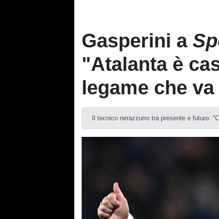
Gasperini a
Sp
"Atalanta è cas
legame che va o
Il tecnico nerazzurro tra presente e futuro: 