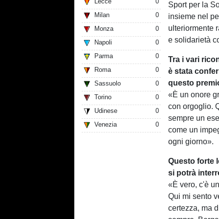
Lecce
0
Sport per la S
Milan
0
insieme nel pe
ulteriormente r
Monza
0
e solidarietà 
Napoli
0
Parma
0
Tra i vari ric
Roma
0
è stata confe
questo premi
Sassuolo
0
«È un onore gr
Torino
0
con orgoglio.
Udinese
0
sempre un ese
Venezia
0
come un impegn
ogni giorno».
Questo forte 
si potrà inte
«È vero, c'è u
Qui mi sento v
certezza, ma d