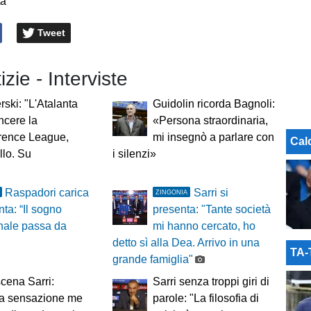
ta
Tweet
izie - Interviste
ski: "L'Atalanta
Guidolin ricorda Bagnoli:
ncere la
«Persona straordinaria,
rence League,
mi insegnò a parlare con
Cal
llo. Su
i silenzi»
Raspadori carica
Sarri si
ZINGONIA
nta: “Il sogno
presenta: "Tante società
nale passa da
mi hanno cercato, ho
detto sì alla Dea. Arrivo in una
TA
grande famiglia"
cena Sarri:
Sarri senza troppi giri di
la sensazione me
parole: "La filosofia di