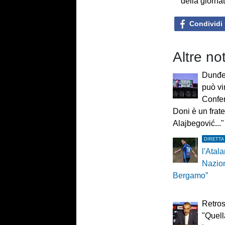
della giorna
Condividi
Altre not
Dunđer
può vi
Confe
Doni è un frate
Alajbegović..."
DIRETTA
l'Atala
Nazio
Bergamo”
Retros
"Quel