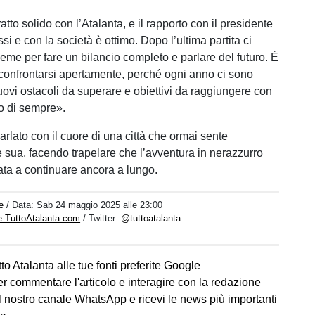
?
atto solido con l’Atalanta, e il rapporto con il presidente
i e con la società è ottimo. Dopo l’ultima partita ci
eme per fare un bilancio completo e parlare del futuro. È
onfrontarsi apertamente, perché ogni anno ci sono
uovi ostacoli da superare e obiettivi da raggiungere con
to di sempre».
rlato con il cuore di una città che ormai sente
sua, facendo trapelare che l’avventura in nerazzurro
ta a continuare ancora a lungo.
e
/ Data:
Sab 24 maggio 2025 alle 23:00
e TuttoAtalanta.com
/ Twitter:
@tuttoatalanta
to Atalanta alle tue fonti preferite Google
er commentare l'articolo e interagire con la redazione
l nostro canale WhatsApp e ricevi le news più importanti