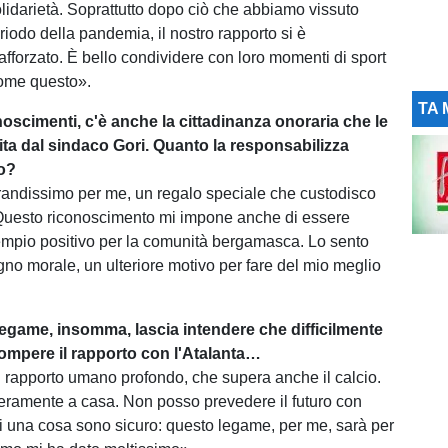
olidarietà. Soprattutto dopo ciò che abbiamo vissuto
riodo della pandemia, il nostro rapporto si è
afforzato. È bello condividere con loro momenti di sport
come questo».
TA 
onoscimenti, c'è anche la cittadinanza onoraria che le
rita dal sindaco Gori. Quanto la responsabilizza
o?
andissimo per me, un regalo speciale che custodisco
 Questo riconoscimento mi impone anche di essere
mpio positivo per la comunità bergamasca. Lo sento
o morale, un ulteriore motivo per fare del mio meglio
legame, insomma, lascia intendere che difficilmente
rrompere il rapporto con l'Atalanta…
n rapporto umano profondo, che supera anche il calcio.
eramente a casa. Non posso prevedere il futuro con
i una cosa sono sicuro: questo legame, per me, sarà per