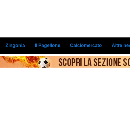
Zingonia
Il Pagellone
Calciomercato
Altre n