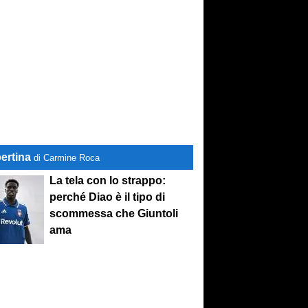
ertina
di Carmine Roca
La tela con lo strappo:
perché Diao è il tipo di
scommessa che Giuntoli
ama