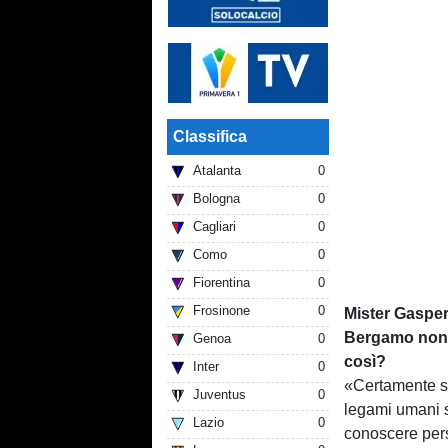
Classifica
Atalanta
0
Bologna
0
Cagliari
0
Como
0
Fiorentina
0
Frosinone
0
Mister Gasper
Bergamo non 
Genoa
0
così?
Inter
0
«Certamente sì
Juventus
0
legami umani si
Lazio
0
conoscere pers