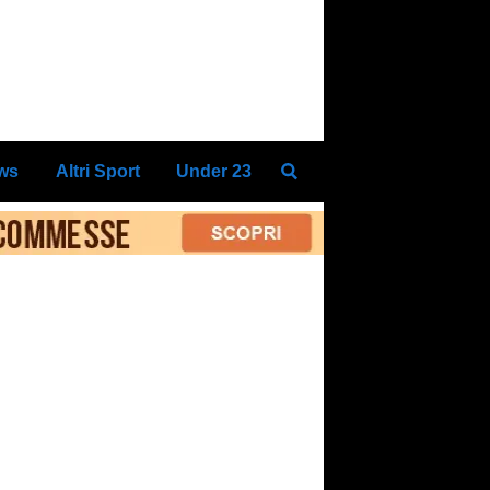
ews
Altri Sport
Under 23