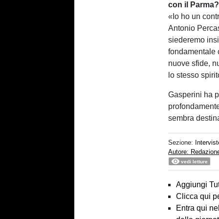
con il Parma
«Io ho un contr
Antonio Percass
siederemo insi
fondamentale c
nuove sfide, n
lo stesso spiri
Gasperini ha pa
profondamente 
sembra destina
Sezione:
Intervist
Autore: Redazion
vedi letture
Aggiungi Tut
Clicca qui p
Entra qui ne