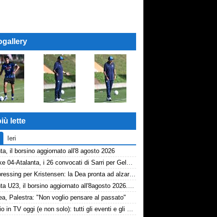
ogallery
iù lette
Ieri
ta, il borsino aggiornato all'8 agosto 2026
Schalke 04-Atalanta, i 26 convocati di Sarri per Gelsenkirchen
Dea, pressing per Kristensen: la Dea pronta ad alzare l'offerta all'Udinese
Atalanta U23, il borsino aggiornato all'8agosto 2026. Cantiere aperto per Beati
a, Palestra: "Non voglio pensare al passato"
Il calcio in TV oggi (e non solo): tutti gli eventi e gli orari