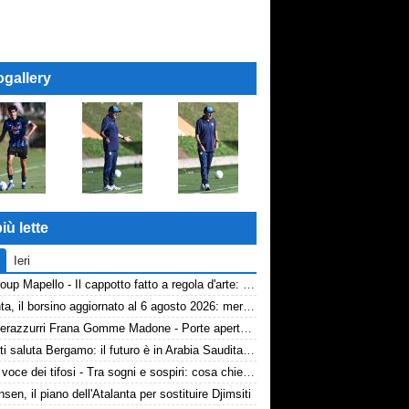
ogallery
iù lette
Ieri
AP Group Mapello - Il cappotto fatto a regola d'arte: qualità certificata ICMQ
Atalanta, il borsino aggiornato al 6 agosto 2026: mercato in entrata ancora in stand-by. Si lavora sulle cessioni
Volti nerazzurri Frana Gomme Madone - Porte aperte alla New Balance Arena: i volti dei tifosi della Dea
Djimsiti saluta Bergamo: il futuro è in Arabia Saudita! Tre milioni e firma biennale
TA, la voce dei tifosi - Tra sogni e sospiri: cosa chiedono davvero i tifosi dell'Atalanta
nsen, il piano dell'Atalanta per sostituire Djimsiti