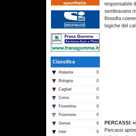
responsabile d
sembravano ri
filosofia coere
logiche del ca
Classifica
Atalanta
0
Bologna
0
Cagliari
0
Como
0
Fiorentina
0
Frosinone
0
PERCASSI: 
Genoa
0
Percassi aprir
Inter
0