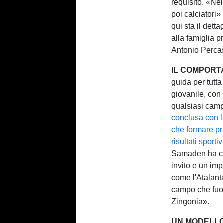
requisito. «Ne
poi calciatori
qui sta il det
alla famiglia 
Antonio Percas
IL COMPOR
guida per tutta
giovanile, con
qualsiasi camp
conclusa con l
che formare pri
risultati sport
Samaden ha con
invito e un im
come l'Atalanta
campo che fuor
Zingonia».
UN MODELLO