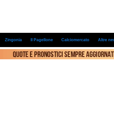
Zingonia
Il Pagellone
Calciomercato
Altre n