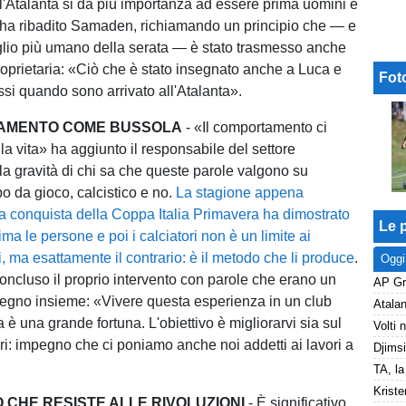
ll'Atalanta si dà più importanza ad essere prima uomini e
» ha ribadito Samaden, richiamando un principio che — e
taglio più umano della serata — è stato trasmesso anche
proprietaria: «Ciò che è stato insegnato anche a Luca e
Fot
si quando sono arrivato all'Atalanta».
TAMENTO COME BUSSOLA
- «Il comportamento ci
 la vita» ha aggiunto il responsabile del settore
 la gravità di chi sa che queste parole valgono su
o da gioco, calcistico e no.
La stagione appena
a conquista della Coppa Italia Primavera ha dimostrato
Le p
ma le persone e poi i calciatori non è un limite ai
ivi, ma esattamente il contrario: è il metodo che li produce
.
Oggi
cluso il proprio intervento con parole che erano un
pegno insieme: «Vivere questa esperienza in un club
 è una grande fortuna. L'obiettivo è migliorarvi sia sul
i: impegno che ci poniamo anche noi addetti ai lavori a
Kriste
 CHE RESISTE ALLE RIVOLUZIONI
- È significativo