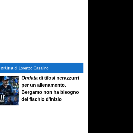
ertina
di Lorenzo Casalino
Ondata
di tifosi nerazzurri
per un allenamento,
Bergamo non ha bisogno
del fischio d'inizio