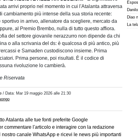
ta arrivi proprio nel momento in cui l'Atalanta attraversa
 di cambiamento più intense della sua storia recente:
 sportivo in arrivo, allenatore da scegliere, mercato da
pure, al Premio Brembo, nulla di tutto questo affiora.
sofia del settore giovanile nerazzurro non dipende da chi
na o alla scrivania del ds: è qualcosa di più antico, più
 Percassi e Samaden custodiscono insieme. Prima
ciatori. Prima persone, poi risultati. È il codice di
ssuna rivoluzione lo cambierà.
e Riservata
e
/ Data:
Mar 19 maggio 2026 alle 21:30
Luongo
to Atalanta alle tue fonti preferite Google
er commentare l'articolo e interagire con la redazione
l nostro canale WhatsApp e ricevi le news più importanti