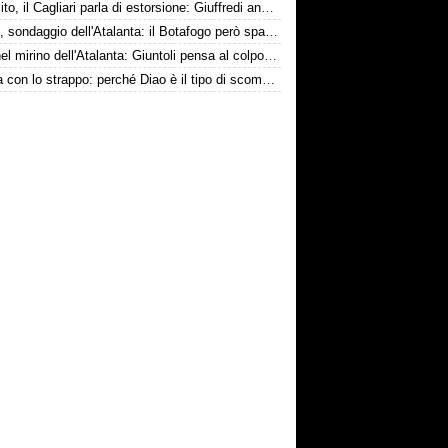
Esposito, il Cagliari parla di estorsione: Giuffredi annuncia denuncia
Danilo, sondaggio dell'Atalanta: il Botafogo però spara alto
Diao nel mirino dell'Atalanta: Giuntoli pensa al colpo dal Como
La tela con lo strappo: perché Diao è il tipo di scommessa che Giuntoli ama