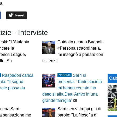
ta
Tweet
izie - Interviste
ski: "L'Atalanta
Guidolin ricorda Bagnoli:
ncere la
«Persona straordinaria,
rence League,
mi insegnò a parlare con
llo. Su
i silenzi»
Raspadori carica
Sarri si
ZINGONIA
Cal
nta: “Il sogno
presenta: "Tante società
nale passa da
mi hanno cercato, ho
detto sì alla Dea. Arrivo in una
grande famiglia"
cena Sarri:
Sarri senza troppi giri di
la sensazione me
parole: "La filosofia di