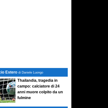
cio Estero
di Daniele Luongo
Thailandia, tragedia in
campo: calciatore di 24
anni muore colpito da un
fulmine