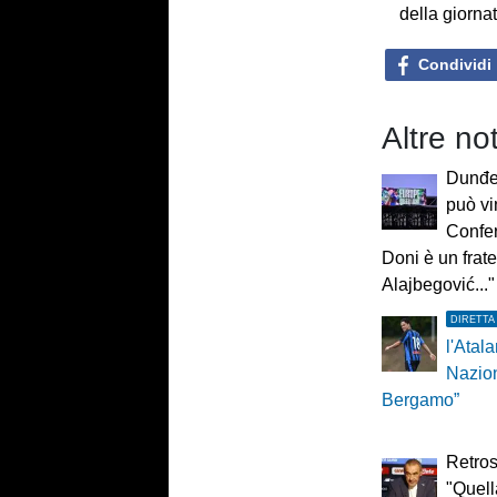
della giorna
Condividi
Altre not
Dunđer
può vi
Confe
Doni è un frate
Alajbegović..."
DIRETTA
l'Atala
Nazio
Bergamo”
Retros
"Quel