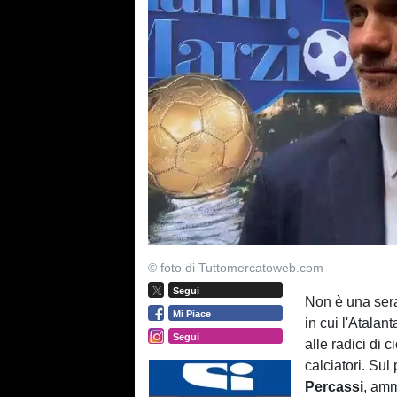
© foto di Tuttomercatoweb.com
Segui
Non è una ser
Mi Piace
in cui l'Atalan
Segui
alle radici di
calciatori. Sul
Percassi
, amm