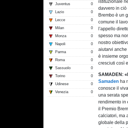
istituzionale n
Juventus
0
davvero in ciò
Lazio
0
Brembo è un g
Lecce
0
comune il lavoro
Milan
0
l'appello diret
spesso ma non 
Monza
0
nostro obiettiv
Napoli
0
aiutarvi anche 
Parma
0
è insieme orgo
Roma
0
cresciuti così 
Sassuolo
0
SAMADEN: «P
Torino
0
Samaden
ha r
Udinese
0
conosce il viva
Venezia
0
una serata spec
rendimento in 
il Premio Brem
calciatori, ma 
globale della 