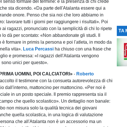
el senso formale del termine: è la presenza di chi crede
 che sta dicendo. «Da parte dell'Atalanta essere qui a
rande onore. Penso che sia noi che loro abbiamo in
: lavorare tutti i giorni per raggiungere i risultati». Poi
to ai ragazzi, pronunciato con la semplicità di chi lo ripete
TA 
lo dà per scontato: «Non abbandonate gli studi. Il
o è formare in primis la persona e poi l'atleta, in modo da
nella vita».
Luca Percassi
ha chiuso con una frase che
glio e promessa: «I ragazzi dell'Atalanta vengono
e sono unici per questo».
RIMA UOMINI, POI CALCIATORI»
-
Roberto
accolto il testimone con la consueta autorevolezza di chi
io dall'interno, mattoncino per mattoncino. «Per noi è
iale in un posto speciale. Il premio rappresenta sia il
campo che quello scolastico». Un dettaglio non banale:
bo non misura solo la qualità tecnica dei giovani
anche quella scolastica, in una logica di valutazione
persona che all'Atalanta non è un accessorio ma un