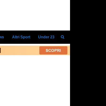
ews
Altri Sport
Under 23