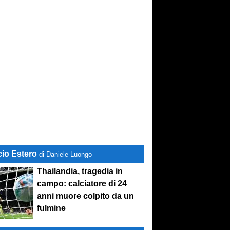
cio Estero
di Daniele Luongo
Thailandia, tragedia in
campo: calciatore di 24
anni muore colpito da un
fulmine