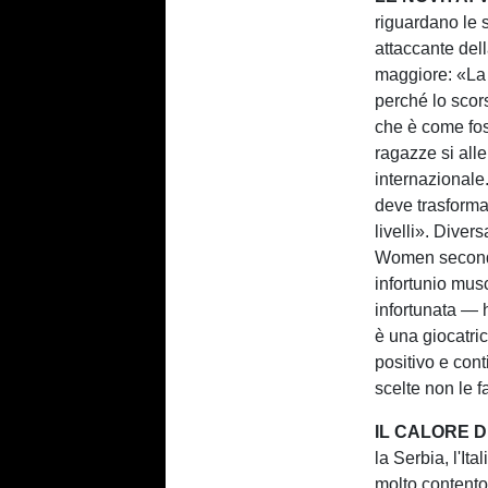
riguardano le 
attaccante del
maggiore: «La 
perché lo scors
che è come fos
ragazze si al
internazionale
deve trasformar
livelli». Divers
Women secondo 
infortunio mus
infortunata — h
è una giocatri
positivo e con
scelte non le f
IL CALORE D
la Serbia, l'It
molto contento