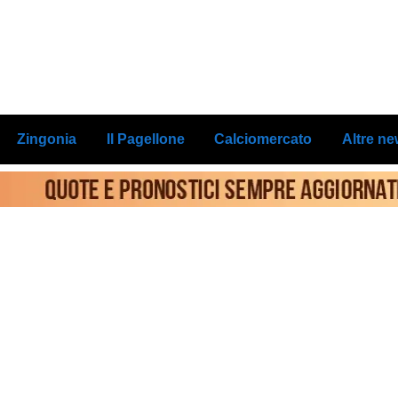
Zingonia
Il Pagellone
Calciomercato
Altre n