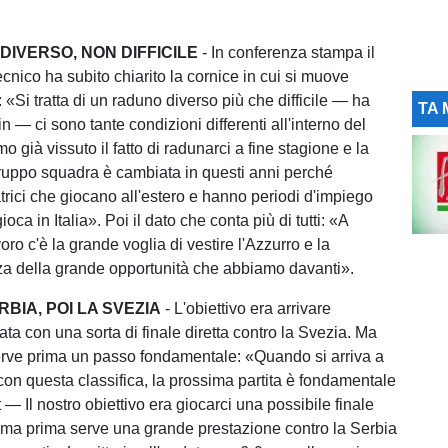
IVERSO, NON DIFFICILE
- In conferenza stampa il
cnico ha subito chiarito la cornice in cui si muove
«Si tratta di un raduno diverso più che difficile — ha
TA 
 — ci sono tante condizioni differenti all'interno del
 già vissuto il fatto di radunarci a fine stagione e la
ruppo squadra è cambiata in questi anni perché
rici che giocano all'estero e hanno periodi d'impiego
ioca in Italia». Poi il dato che conta più di tutti: «A
avoro c'è la grande voglia di vestire l'Azzurro e la
a della grande opportunità che abbiamo davanti».
RBIA, POI LA SVEZIA
- L'obiettivo era arrivare
nata con una sorta di finale diretta contro la Svezia. Ma
serve prima un passo fondamentale: «Quando si arriva a
con questa classifica, la prossima partita è fondamentale
t — Il nostro obiettivo era giocarci una possibile finale
 ma prima serve una grande prestazione contro la Serbia