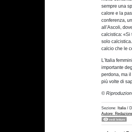
sempre una spi
calore e la pas
conferenza, una
all'Ascoli, dov
calcistica: «Si
solo calcistica
calcio che le 
L'Italia femmin
importante degl
perdona, ma il
più volte di sa
© Riproduzion
Sezione:
Italia
/ 
Autore: Redazion
vedi letture