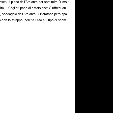
nsen, il piano dell'Atalanta per sostituire Djimsiti
Esposito, il Cagliari parla di estorsione: Giuffredi annuncia denuncia
Danilo, sondaggio dell'Atalanta: il Botafogo però spara alto
La tela con lo strappo: perché Diao è il tipo di scommessa che Giuntoli ama