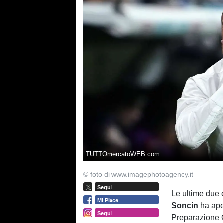
TUTTOmercatoWEB.com
© foto di www.imagephotoagency.it
Segui
Le ultime due c
Mi Piace
Soncin
ha aper
Segui
Preparazione O