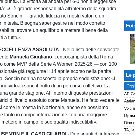
tre punti». La vittoria all'andata per 6-0 non alleggerisce
tà: «C'è grande responsabilità all'interno della squadra
ato Soncin — grande fiducia nei nostri valori e un
o in testa. Bisogna saper gestire nel modo corretto
Fot
bilità, trovare un equilibrio e mettere il bene della
i a tutto».
 ECCELLENZA ASSOLUTA
- Nella lista delle convocate
mente
Manuela Giugliano
, centrocampista della Roma
mio come MVP della Serie A Women 2025-26 — con 100
ionale già raggiunte il 14 aprile scorso nella partita
Le p
ia. Soncin non ha nascosto la propria soddisfazione: «I
individuali sono il frutto di un percorso collettivo. La
Oggi
una grande stagione. All'interno di queste prestazioni
trici di livello assoluto come Manuela. Ha fatto vedere le
sì come le mostra in Nazionale, anche se possiamo
e tanto in campo internazionale con una maggiore
mettere in campo le sue qualità indiscutibili».
VISENTIN E IL CASO GILARDI
- Due spunti di interesse