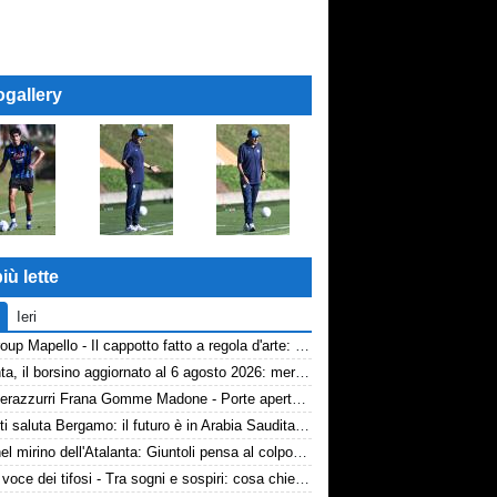
ogallery
iù lette
Ieri
AP Group Mapello - Il cappotto fatto a regola d'arte: qualità certificata ICMQ
Atalanta, il borsino aggiornato al 6 agosto 2026: mercato in entrata ancora in stand-by. Si lavora sulle cessioni
Volti nerazzurri Frana Gomme Madone - Porte aperte alla New Balance Arena: i volti dei tifosi della Dea
Djimsiti saluta Bergamo: il futuro è in Arabia Saudita! Tre milioni e firma biennale
Diao nel mirino dell'Atalanta: Giuntoli pensa al colpo dal Como
TA, la voce dei tifosi - Tra sogni e sospiri: cosa chiedono davvero i tifosi dell'Atalanta