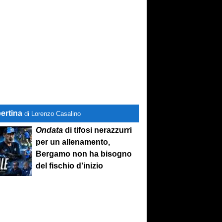
ertina
di Lorenzo Casalino
Ondata
di tifosi nerazzurri
per un allenamento,
Bergamo non ha bisogno
del fischio d'inizio