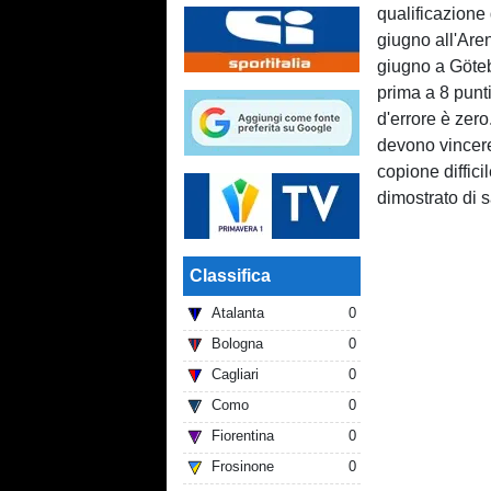
qualificazione 
giugno all'Aren
giugno a Göteb
prima a 8 punti
d'errore è zero
devono vincere
copione diffic
dimostrato di s
Classifica
Atalanta
0
Bologna
0
Cagliari
0
Como
0
Fiorentina
0
Frosinone
0