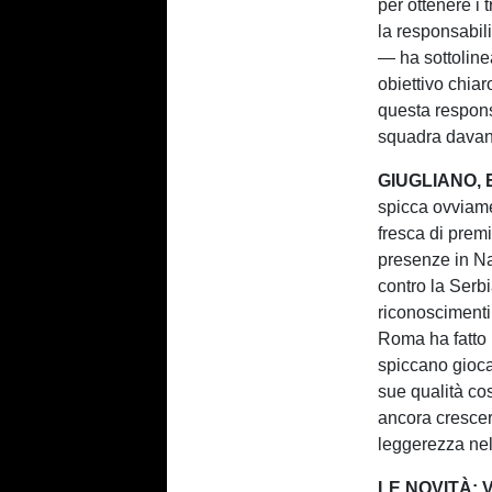
per ottenere i 
la responsabili
— ha sottoline
obiettivo chiar
questa responsa
squadra davant
GIUGLIANO,
spicca ovvia
fresca di pre
presenze in Naz
contro la Serb
riconoscimenti 
Roma ha fatto 
spiccano gioca
sue qualità co
ancora crescer
leggerezza nel 
LE NOVITÀ: 