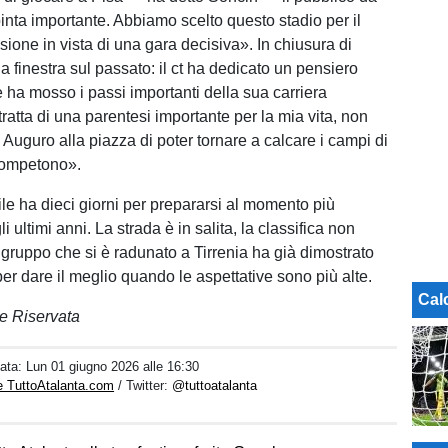
nta importante. Abbiamo scelto questo stadio per il
sione in vista di una gara decisiva». In chiusura di
 finestra sul passato: il ct ha dedicato un pensiero
e ha mosso i passi importanti della sua carriera
 tratta di una parentesi importante per la mia vita, non
. Auguro alla piazza di poter tornare a calcare i campi di
competono».
ile ha dieci giorni per prepararsi al momento più
i ultimi anni. La strada è in salita, la classifica non
 gruppo che si è radunato a Tirrenia ha già dimostrato
per dare il meglio quando le aspettative sono più alte.
Cal
e Riservata
Data:
Lun 01 giugno 2026 alle 16:30
e TuttoAtalanta.com
/ Twitter:
@tuttoatalanta