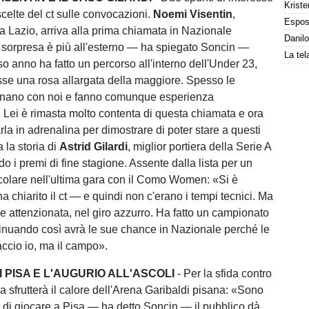
Kriste
scelte del ct sulle convocazioni.
Noemi Visentin
,
la Lazio, arriva alla prima chiamata in Nazionale
sorpresa è più all'esterno — ha spiegato Soncin —
o anno ha fatto un percorso all'interno dell'Under 23,
se una rosa allargata della maggiore. Spesso le
lenano con noi e fanno comunque esperienza
. Lei è rimasta molto contenta di questa chiamata e ora
la in adrenalina per dimostrare di poter stare a questi
a la storia di
Astrid Gilardi
, miglior portiera della Serie A
i premi di fine stagione. Assente dalla lista per un
colare nell'ultima gara con il Como Women: «Si è
a chiarito il ct — e quindi non c'erano i tempi tecnici. Ma
ce attenzionata, nel giro azzurro. Ha fatto un campionato
tinuando così avrà le sue chance in Nazionale perché le
accio io, ma il campo».
I PISA E L'AUGURIO ALL'ASCOLI
- Per la sfida contro
alia sfrutterà il calore dell'Arena Garibaldi pisana: «Sono
 di giocare a Pisa — ha detto Soncin — il pubblico dà