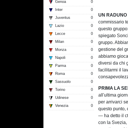
Genoa
0
Inter
0
UN RADUNO D
Juventus
0
commissario te
Lazio
0
questo gruppo: 
Lecce
0
spiegato Soncin
Milan
0
gruppo. Abbiamo
gestione del g
Monza
0
abbiamo giocat
Napoli
0
diversi da chi g
Parma
0
facilitarmi il l
Roma
0
consapevolezz
Sassuolo
0
PRIMA LA SE
Torino
0
all'ultima gior
Udinese
0
per arrivarci 
Venezia
0
questo punto, 
— ha detto il c
con la Svezia,