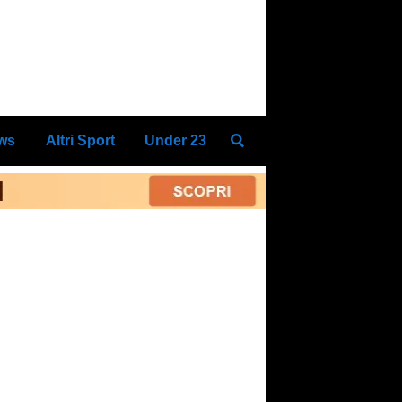
ews
Altri Sport
Under 23