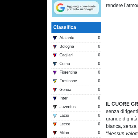
rendere l'atmo
Classifica
Atalanta
0
Bologna
0
Cagliari
0
Como
0
Fiorentina
0
Frosinone
0
Genoa
0
Inter
0
IL CUORE G
Juventus
0
senza dirigent
Lazio
0
grande dignità
Lecce
0
bianca, senza 
Milan
0
“
Nessun valore