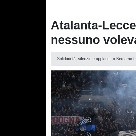
Atalanta-Lecce,
nessuno volev
Solidarietà, silenzio e applausi: a Bergamo t