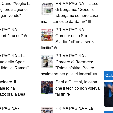
, Cairo: "Voglio la
PRIMA PAGINA – L'Eco
gliore stagione,
di Bergamo: "Gosens:
gari vendo"
«Bergamo sempre casa
mia. Incuriosito da Sarri»"
 PAGINA –
PRIMA PAGINA –
port: "Lucusì"
Corriere dello Sport –
Stadio: "«Roma senza
limiti»"
 PAGINA – La
PRIMA PAGINA -
ta dello Sport:
Corriere di Bergamo
:
 fidati di Ramos"
"Prima sfoltire. Poi tre
settimane per gli altri innesti"
Cal
elaere, il
Sarri e Guccini, la cena
le lo ha
che il tecnico non voleva
to: ora la Dea
far finire
 PAGINA -
PRIMA PAGINA – La