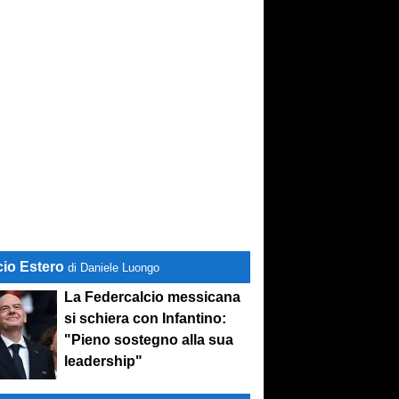
cio Estero
di Daniele Luongo
La Federcalcio messicana
si schiera con Infantino:
"Pieno sostegno alla sua
leadership"