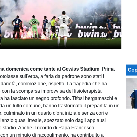
una domenica come tante al Gewiss Stadium
. Prima
Cop
rotolasse sull'erba, a farla da padrone sono stati i
lidarietà, commozione, rispetto. La tragedia che ha
e con la scomparsa improvvisa del fisioterapista
ta ha lasciato un segno profondo. Tifosi bergamaschi e
i da un lutto comune, hanno trasformato il prepartita in un
o, culminato in un quarto d'ora iniziale senza cori e
lenzio quasi irreale, spezzato solo dagli applausi
o stadio. Anche il ricordo di Papa Francesco,
n un minuto di raccoglimento, ha contribuito a