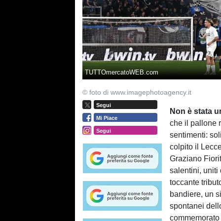
TUTTOmercatoWEB.com
© foto di www.imagephotoagency.it
Segui
Non è stata 
Mi Piace
che il pallone 
Segui
sentimenti: so
colpito il Lecc
Graziano Fiori
salentini, unit
toccante tribut
bandiere, un si
spontanei dell
commemorato co