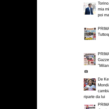
Torino
mia mi
poi ma
PRIMA
Tuttos
PRIMA
Gazzet
"Milan
De Ket
Mondia
cambia
riparte da lui
PRIMA