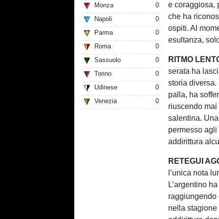
e coraggiosa, 
Monza
0
che ha riconos
Napoli
0
ospiti. Al mom
Parma
0
esultanza, solo
Roma
0
RITMO LENT
Sassuolo
0
serata ha lasc
Torino
0
storia diversa
Udinese
0
palla, ha soffe
Venezia
0
riuscendo mai a
salentina. Una 
permesso agli 
addirittura alc
RETEGUI AG
l’unica nota l
L’argentino ha
raggiungendo c
nella stagione