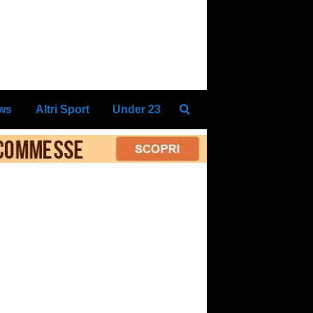
ews
Altri Sport
Under 23