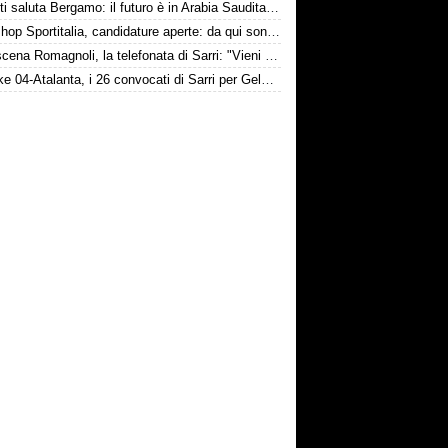
Djimsiti saluta Bergamo: il futuro è in Arabia Saudita! Tre milioni e firma biennale
Workshop Sportitalia, candidature aperte: da qui sono passate firme di Serie A
Retroscena Romagnoli, la telefonata di Sarri: "Vieni con me a Bergamo"
Schalke 04-Atalanta, i 26 convocati di Sarri per Gelsenkirchen