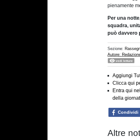
pienamente mer
Per una notte
squadra, unita
può davvero 
Sezione:
Rasseg
Autore: Redazion
vedi letture
Aggiungi Tut
Clicca qui p
Entra qui ne
della giorna
Condividi
Altre n