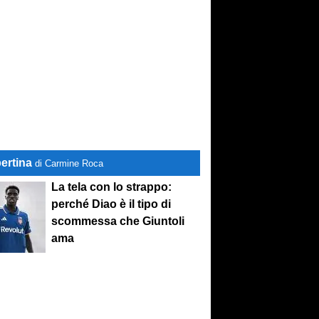
ertina
di Carmine Roca
La tela con lo strappo:
perché Diao è il tipo di
scommessa che Giuntoli
ama