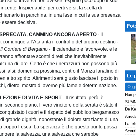
ppio se la traversa non avesse respinto poco dopo il suo
incente. Inspiegabile, per certi versi, la scelta di
ichiamarlo in panchina, in una fase in cui la sua presenza
 essere decisiva.
Fot
SPRECATA, CAMMINO ANCORA APERTO
- Il
 comunque all’Atalanta il controllo del proprio destino -
Il Corriere di Bergamo
-. Il calendario è favorevole, e le
vranno affrontare scontri diretti che inevitabilmente
lcuna di loro. Certo è che i nerazzurri non possono più
ssi falsi: domenica prossima, contro il Monza fanalino di
Le p
n altro spirito. Altrimenti sarà giusto lasciare il posto in
i, dietro, mostra di averne più fame e determinazione.
Oggi
LEZIONE DI VITA E SPORT
- Il risultato, però, è
n secondo piano. Il vero vincitore della serata è stato il
conquistato i cuori e il rispetto del pubblico bergamasco
di grande dignità, nonostante il dolore straziante di una
a troppo fresca. La speranza è che questo punto possa
giungere la salvezza, una salvezza che sarebbe