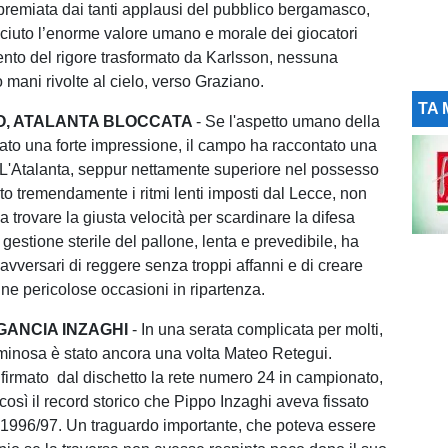
premiata dai tanti applausi del pubblico bergamasco,
ciuto l’enorme valore umano e morale dei giocatori
ento del rigore trasformato da Karlsson, nessuna
 mani rivolte al cielo, verso Graziano.
TA 
O, ATALANTA BLOCCATA
- Se l'aspetto umano della
iato una forte impressione, il campo ha raccontato una
. L'Atalanta, seppur nettamente superiore nel possesso
rto tremendamente i ritmi lenti imposti dal Lecce, non
 trovare la giusta velocità per scardinare la difesa
gestione sterile del pallone, lenta e prevedibile, ha
avversari di reggere senza troppi affanni e di creare
une pericolose occasioni in ripartenza.
GANCIA INZAGHI
- In una serata complicata per molti,
uminosa è stato ancora una volta Mateo Retegui.
 firmato dal dischetto la rete numero 24 in campionato,
osì il record storico che Pippo Inzaghi aveva fissato
 1996/97. Un traguardo importante, che poteva essere