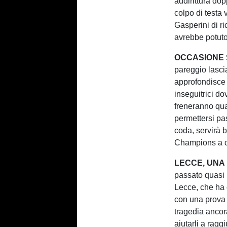
addirittura do
colpo di testa v
Gasperini di r
avrebbe potuto
OCCASIONE 
pareggio lascia
approfondisce
inseguitrici do
freneranno qua
permettersi pa
coda, servirà be
Champions a ch
LECCE, UNA 
passato quasi i
Lecce, che ha 
con una prova 
tragedia ancor
aiutarli a rag