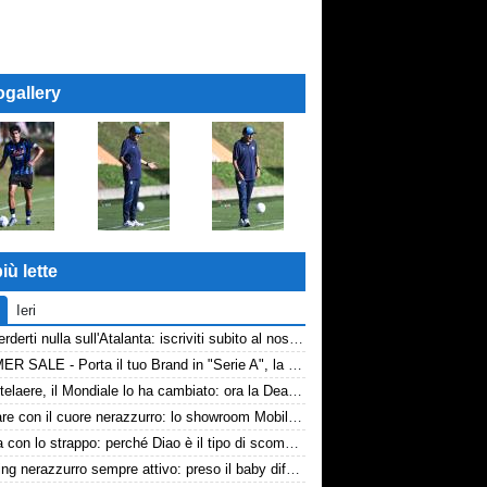
ogallery
iù lette
Ieri
Non perderti nulla sull'Atalanta: iscriviti subito al nostro canale WhatsApp!
SUMMER SALE - Porta il tuo Brand in "Serie A", la tua azienda e professione titolare nel cuore dell'Atalanta
De Ketelaere, il Mondiale lo ha cambiato: ora la Dea riparte da lui
Arredare con il cuore nerazzurro: lo showroom Mobilmondo a Osio Sotto. Quando essere di fede atalantina conviene
La tela con lo strappo: perché Diao è il tipo di scommessa che Giuntoli ama
Scouting nerazzurro sempre attivo: preso il baby difensore 2010 Levačić