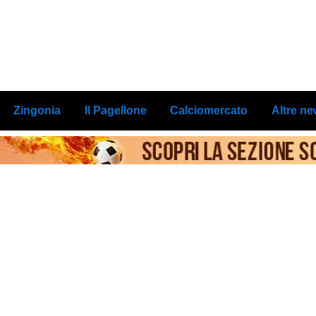
Zingonia
Il Pagellone
Calciomercato
Altre n