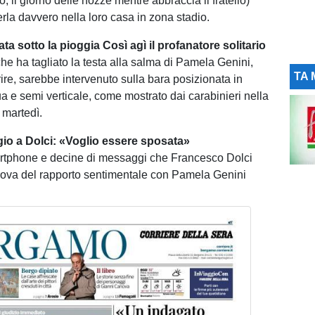
to, il giorno delle nozze mentre abbraccia il fratello)
erla davvero nella loro casa in zona stadio.
ata sotto la pioggia Così agì il profanatore solitario
che ha tagliato la testa alla salma di Pamela Genini,
TA 
ire, sarebbe intervenuto sulla bara posizionata in
a e semi verticale, come mostrato dai carabinieri nella
 martedì.
o a Dolci: «Voglio essere sposata»
rtphone e decine di messaggi che Francesco Dolci
rova del rapporto sentimentale con Pamela Genini