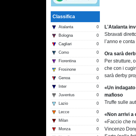
Classifica
L’Atalanta in
Atalanta
0
Sbravati dirett
Bologna
0
l’anno e conta
Cagliari
0
Como
0
Ora sarà derb
Per strutture, 
Fiorentina
0
che con i cugin
Frosinone
0
sarà derby prop
Genoa
0
Inter
0
«Un indagato 
mafioso
Juventus
0
Truffe sulle a
Lazio
0
Lecce
0
«Non arrivi a
Milan
0
«Faccio che no
Vincenzo Donge
Monza
0