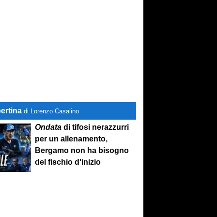
ertina
di Lorenzo Casalino
Ondata
di tifosi nerazzurri
per un allenamento,
Bergamo non ha bisogno
del fischio d'inizio