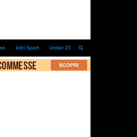
ews
Altri Sport
Under 23