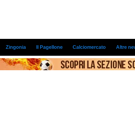
Zingonia
Il Pagellone
Calciomercato
Altre n