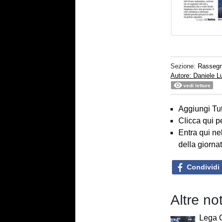
Sezione:
Rasseg
Autore: Daniele 
vedi letture
Aggiungi Tut
Clicca qui p
Entra qui ne
della giorna
Condividi
Altre n
Lega C