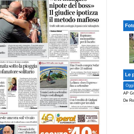
Fot
Le p
Oggi
De Roo