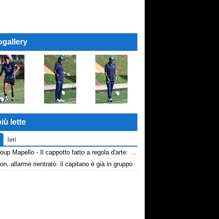
ogallery
iù lette
Ieri
AP Group Mapello - Il cappotto fatto a regola d'arte: qualità certificata ICMQ
n, allarme rientrato: il capitano è già in gruppo