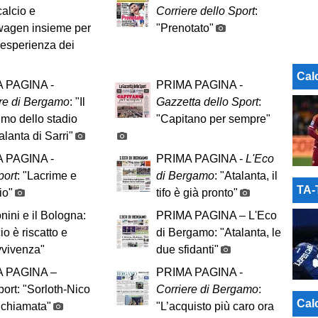
alcio e
Corriere dello Sport
:
wagen insieme per
"Prenotato"
l’esperienza dei
Cal
 PAGINA -
PRIMA PAGINA -
re di Bergamo
: "Il
Gazzetta dello Sport
:
imo dello stadio
"Capitano per sempre"
lanta di Sarri"
 PAGINA -
PRIMA PAGINA -
L'Eco
port
: "Lacrime e
di Bergamo
: "Atalanta, il
TA
io"
tifo è già pronto"
ini e il Bologna:
PRIMA PAGINA – L'Eco
cio è riscatto e
di Bergamo: "Atalanta, le
vvivenza"
due sfidanti"
 PAGINA –
PRIMA PAGINA -
port: "Sorloth-Nico
Corriere di Bergamo
:
Cal
 chiamata"
"L’acquisto più caro ora