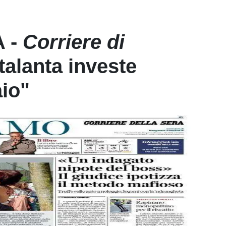
 -
Corriere di
Atalanta investe
aio"