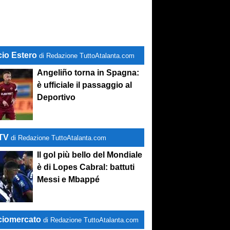
cio Estero
di Redazione TuttoAtalanta.com
Angeliño torna in Spagna:
è ufficiale il passaggio al
Deportivo
-TV
di Redazione TuttoAtalanta.com
Il gol più bello del Mondiale
è di Lopes Cabral: battuti
Messi e Mbappé
ciomercato
di Redazione TuttoAtalanta.com