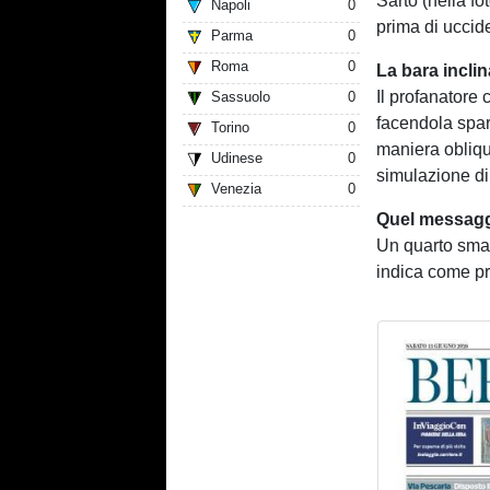
Sarto (nella fo
Napoli
0
prima di uccid
Parma
0
Roma
0
La bara inclin
Il profanatore 
Sassuolo
0
facendola spar
Torino
0
maniera obliqu
Udinese
0
simulazione di
Venezia
0
Quel messaggi
Un quarto sma
indica come p