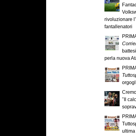
Fantac
Volks
rivoluzionare 
fantallenatori
PRIMA
Corrie
battes
perla nuova Ata
PRIMA
Tuttos
orgogl
Cremon
"Il cal
sopra
PRIMA
Tuttos
ultima