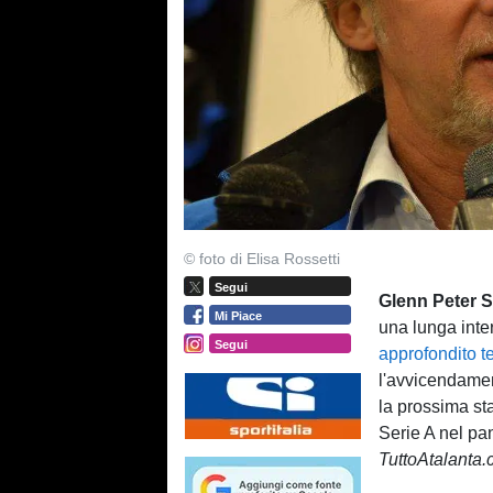
© foto di Elisa Rossetti
Segui
Glenn Peter 
Mi Piace
una lunga inte
Segui
approfondito te
l'avvicendamen
la prossima sta
Serie A nel p
TuttoAtalanta