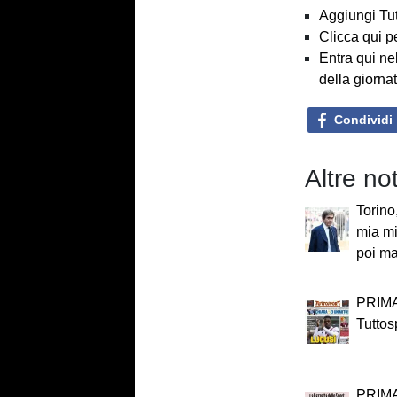
Aggiungi Tut
Clicca qui p
Entra qui ne
della giorna
Condividi
Altre n
Torino
mia mi
poi ma
PRIMA
Tuttos
PRIMA