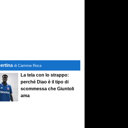
ertina
di Carmine Roca
La tela con lo strappo:
perché Diao è il tipo di
scommessa che Giuntoli
ama