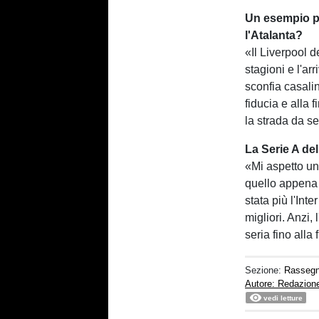
Un esempio po
l'Atalanta?
«Il Liverpool d
stagioni e l'ar
sconfia casali
fiducia e alla
la strada da s
La Serie A de
«Mi aspetto u
quello appena c
stata più l'Int
migliori. Anzi
seria fino alla
Sezione:
Rasseg
Autore: Redazion
vedi letture