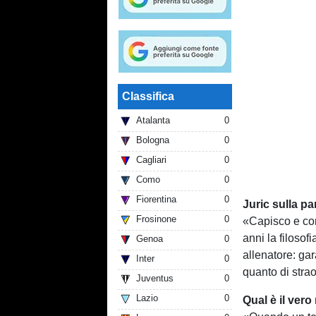
Classifica
Atalanta
0
Bologna
0
Cagliari
0
Como
0
Fiorentina
0
Juric sulla p
Frosinone
0
«Capisco e con
anni la filosof
Genoa
0
allenatore: ga
Inter
0
quanto di strao
Juventus
0
Lazio
0
Qual è il ver