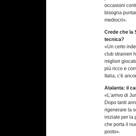
occasioni conti
bisogna puntare
mediocri».
Crede che la 
tecnica?
«Un certo inde
club stranieri
migliori gioca
più ricco e co
Italia, c'è an
Atalanta: il c
«L'arrivo di Ju
Dopo tanti ann
rigenerare la 
iniziale per la
che porta il nu
posto».