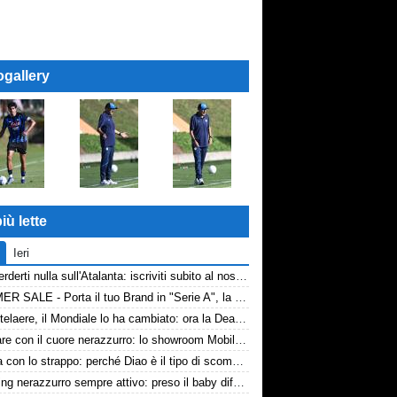
ogallery
iù lette
Ieri
Non perderti nulla sull'Atalanta: iscriviti subito al nostro canale WhatsApp!
SUMMER SALE - Porta il tuo Brand in "Serie A", la tua azienda e professione titolare nel cuore dell'Atalanta
De Ketelaere, il Mondiale lo ha cambiato: ora la Dea riparte da lui
Arredare con il cuore nerazzurro: lo showroom Mobilmondo a Osio Sotto. Quando essere di fede atalantina conviene
La tela con lo strappo: perché Diao è il tipo di scommessa che Giuntoli ama
Scouting nerazzurro sempre attivo: preso il baby difensore 2010 Levačić