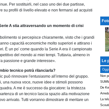
nue. Per sostituirli, nel caso uno dei due partisse,
 su profili di livello elevato e non fermarsi ad acquisti
Fot
Serie A stia attraversando un momento di crisi
bolimento si percepisce chiaramente, visto che i grandi
 hanno capacità economiche molto superiori e attirano i
tori. È un po' come quando la Serie A era il campionato
mpetitivo del mondo ai miei tempi. Tuttavia, almeno in
cora passione e grande interesse».
Le p
Oggi
ambio tecnico potrà rilanciarla?
ric può rinnovare l'entusiasmo all'interno del gruppo.
i, una nuova voce, nuove idee e stimoli possono
squadra. A me è successo da giocatore: la tristezza
 partenza di un tecnico lascia spazio alla motivazione
ovo arrivato. Tutti vorranno dimostrare di meritare un