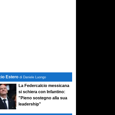
cio Estero
di Daniele Luongo
La Federcalcio messicana
si schiera con Infantino:
"Pieno sostegno alla sua
leadership"