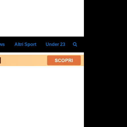
ews
Altri Sport
Under 23