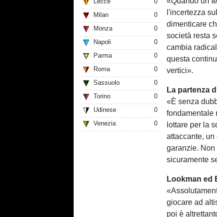
«Quando un tec
Lecce
0
l'incertezza su
Milan
0
dimenticare ch
Monza
0
società resta so
Napoli
0
cambia radical
Parma
0
questa continui
Roma
0
vertici».
Sassuolo
0
La partenza d
Torino
0
«È senza dubb
Udinese
0
fondamentale n
Venezia
0
lottare per la
attaccante, un 
garanzie. Non 
sicuramente s
Lookman ed Ed
«Assolutamente
giocare ad alt
poi è altretta