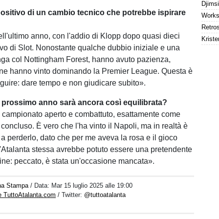
sitivo di un cambio tecnico che potrebbe ispirare
ell'ultimo anno, con l'addio di Klopp dopo quasi dieci
Kriste
rivo di Slot. Nonostante qualche dubbio iniziale e una
nga col Nottingham Forest, hanno avuto pazienza,
 fine hanno vinto dominando la Premier League. Questa è
eguire: dare tempo e non giudicare subito».
l prossimo anno sarà ancora così equilibrata?
n campionato aperto e combattuto, esattamente come
oncluso. È vero che l'ha vinto il Napoli, ma in realtà è
er a perderlo, dato che per me aveva la rosa e il gioco
, l'Atalanta stessa avrebbe potuto essere una pretendente
 fine: peccato, è stata un'occasione mancata».
na Stampa
/ Data:
Mar 15 luglio 2025 alle 19:00
e TuttoAtalanta.com
/ Twitter:
@tuttoatalanta