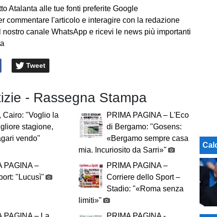
to Atalanta alle tue fonti preferite Google
er commentare l'articolo e interagire con la redazione
l nostro canale WhatsApp e ricevi le news più importanti
ta
Tweet
otizie - Rassegna Stampa
, Cairo: "Voglio la
PRIMA PAGINA – L'Eco
gliore stagione,
di Bergamo: "Gosens:
gari vendo"
«Bergamo sempre casa
Cal
mia. Incuriosito da Sarri»"
 PAGINA –
PRIMA PAGINA –
port: "Lucusì"
Corriere dello Sport –
Stadio: "«Roma senza
limiti»"
 PAGINA – La
PRIMA PAGINA -