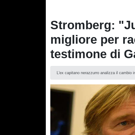
Stromberg: "Jur
migliore per ra
testimone di G
L'ex capitano nerazzurro analizza il cambio 