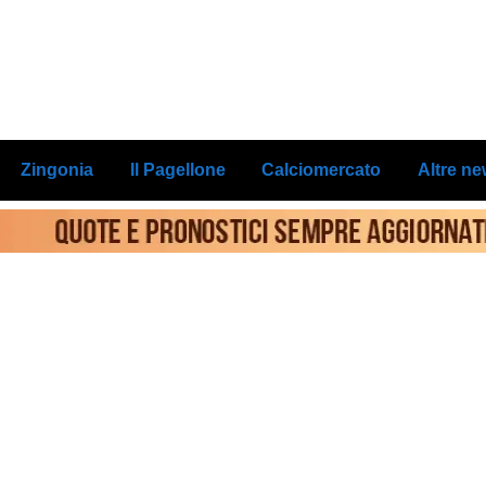
Zingonia
Il Pagellone
Calciomercato
Altre n