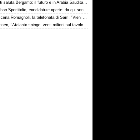
Djimsiti saluta Bergamo: il futuro è in Arabia Saudita! Tre milioni e firma biennale
Workshop Sportitalia, candidature aperte: da qui sono passate firme di Serie A
Retroscena Romagnoli, la telefonata di Sarri: "Vieni con me a Bergamo"
nsen, l'Atalanta spinge: venti milioni sul tavolo