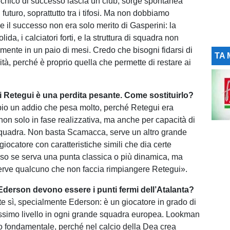
nico di successo lascia un club, sorge spontanea
l futuro, soprattutto tra i tifosi. Ma non dobbiamo
e il successo non era solo merito di Gasperini: la
lida, i calciatori forti, e la struttura di squadra non
mente in un paio di mesi. Credo che bisogni fidarsi di
TA 
tà, perché è proprio quella che permette di restare ai
i Retegui è una perdita pesante. Come sostituirlo?
io un addio che pesa molto, perché Retegui era
on solo in fase realizzativa, ma anche per capacità di
 squadra. Non basta Scamacca, serve un altro grande
giocatore con caratteristiche simili che dia certe
so se serva una punta classica o più dinamica, ma
erve qualcuno che non faccia rimpiangere Retegui».
erson devono essere i punti fermi dell’Atalanta?
 sì, specialmente Ederson: è un giocatore in grado di
issimo livello in ogni grande squadra europea. Lookman
nto fondamentale, perché nel calcio della Dea crea