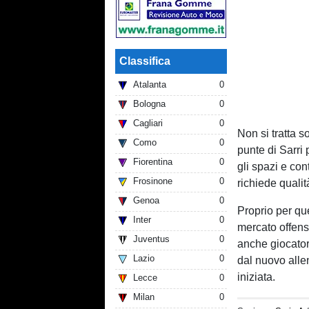
Classifica
Atalanta
0
Bologna
0
Cagliari
0
Non si tratta s
Como
0
punte di Sarri
Fiorentina
0
gli spazi e con
Frosinone
0
richiede qualit
Genoa
0
Proprio per qu
Inter
0
mercato offens
Juventus
0
anche giocatori
Lazio
0
dal nuovo alle
iniziata.
Lecce
0
Milan
0