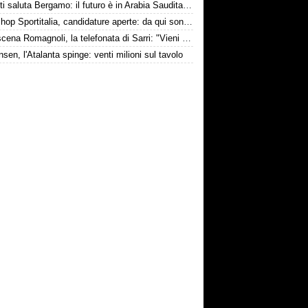
Djimsiti saluta Bergamo: il futuro è in Arabia Saudita! Tre milioni e firma biennale
Workshop Sportitalia, candidature aperte: da qui sono passate firme di Serie A
Retroscena Romagnoli, la telefonata di Sarri: "Vieni con me a Bergamo"
nsen, l'Atalanta spinge: venti milioni sul tavolo