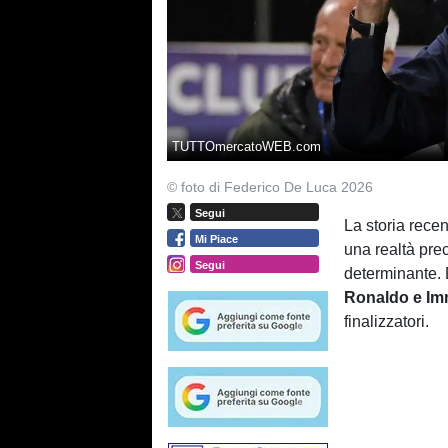
TUTTOmercatoWEB.com
© foto di Federico De Luca 2026
Segui
La storia rece
Mi Piace
una realtà pre
Segui
determinante.
Ronaldo e Im
finalizzatori.