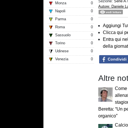
Sezione:
Serie A
Monza
0
Autore: Daniele 
Napoli
0
vedi letture
Parma
0
Aggiungi Tut
Roma
0
Clicca qui p
Sassuolo
0
Entra qui ne
Torino
0
della giorna
Udinese
0
Condividi
Venezia
0
Altre not
Come 
allena
stagio
Beretta: “Un p
organico”
Calcio 