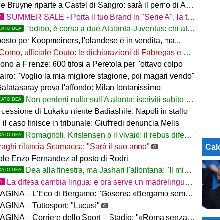
 Bruyne riparte a Castel di Sangro: sarà il perno di Allegri
SUMMER SALE - Porta il tuo Brand in "Serie A", la tua azienda e professione titolare nel cuore dell'Atalanta
A
Todibo, è corsa a due Atalanta-Juventus: chi affonderà il colpo?
CATO DEA
osto per Koopmeiners, l'olandese è in vendita, ma...
Como, ufficiale Couto: le dichiarazioni di Fabregas e del brasiliano
no a Firenze: 600 tifosi a Peretola per l'ottavo colpo
airo: "Voglio la mia migliore stagione, poi magari vendo"
Galatasaray prova l'affondo: Milan lontanissimo
Non perderti nulla sull'Atalanta: iscriviti subito al nostro canale WhatsApp!
CATO DEA
cessione di Lukaku niente Badiashile: Napoli in stallo
 il caso finisce in tribunale: Giuffredi denuncia Melis
Romagnoli, Kristensen o il vivaio: il rebus difesa dell'Atalanta
CATO DEA
aghi rilancia Scamacca: "Sarà il suo anno"
Cal
uole Enzo Fernandez al posto di Rodri
Dea alla finestra, ma Jashari l'allontana: "Il mio cuore è sempre stato rossonero"
CATO DEA
La difesa cambia lingua: e ora serve un madrelingua della zona
TA
– L'Eco di Bergamo: "Gosens: «Bergamo sempre casa mia. Incuriosito da Sarri»"
GINA – Tuttosport: "Lucusì"
INA – Corriere dello Sport – Stadio: "«Roma senza limiti»"