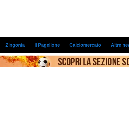
Zingonia
Il Pagellone
Calciomercato
Altre n