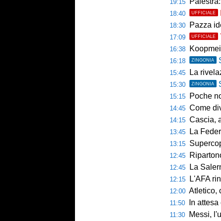
Palestra: 
19:15
18:40
UFFICIALE
Pazza ide
18:30
17:09
UFFICIALE
Koopmein
16:38
16:18
ZINGONIA
La rivelazio
15:45
15:30
ZINGONIA
Poche novi
15:15
Come diventar
14:45
Cascia, al 
14:15
La Federcalc
13:45
Supercoppa UE
13:15
Ripartono
12:45
La Salerni
12:45
L'AFA rinn
12:15
Atletico,
12:00
In attesa d
11:50
Messi, l'u
11:30