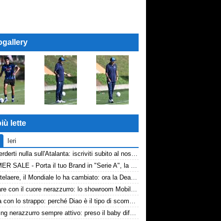
ogallery
iù lette
Ieri
Non perderti nulla sull'Atalanta: iscriviti subito al nostro canale WhatsApp!
SUMMER SALE - Porta il tuo Brand in "Serie A", la tua azienda e professione titolare nel cuore dell'Atalanta
De Ketelaere, il Mondiale lo ha cambiato: ora la Dea riparte da lui
Arredare con il cuore nerazzurro: lo showroom Mobilmondo a Osio Sotto. Quando essere di fede atalantina conviene
La tela con lo strappo: perché Diao è il tipo di scommessa che Giuntoli ama
Scouting nerazzurro sempre attivo: preso il baby difensore 2010 Levačić