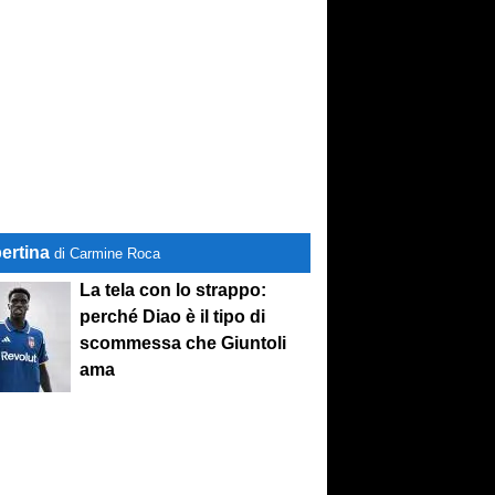
ertina
di Carmine Roca
La tela con lo strappo:
perché Diao è il tipo di
scommessa che Giuntoli
ama