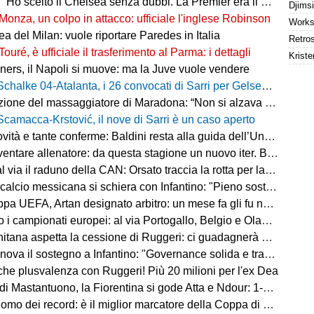
"Ho scelto il Chelsea senza dubbi. La Premier era il mio sogno"
Monza, un colpo in attacco: ufficiale l'inglese Robinson
a del Milan: vuole riportare Paredes in Italia
Touré, è ufficiale il trasferimento al Parma: i dettagli
Kriste
ers, il Napoli si muove: ma la Juve vuole vendere
Schalke 04-Atalanta, i 26 convocati di Sarri per Gelsenkirchen
ne del massaggiatore di Maradona: “Non si alzava dal letto, ero preoccupato”
Scamacca-Krstović, il nove di Sarri è un caso aperto
tà e tante conferme: Baldini resta alla guida dell’Under 21
e allenatore: da questa stagione un nuovo iter. Beretta: “Un percorso più organico”
via il raduno della CAN: Orsato traccia la rotta per la nuova stagione
io messicana si schiera con Infantino: "Pieno sostegno alla sua leadership"
FA, Artan designato arbitro: un mese fa gli fu negato l'ingresso negli Stati Uniti
 i campionati europei: al via Portogallo, Belgio e Olanda
tana aspetta la cessione di Ruggeri: ci guadagnerà qualcosa
ova il sostegno a Infantino: "Governance solida e trasparente"
 che plusvalenza con Ruggeri! Più 20 milioni per l'ex Dea
i Mastantuono, la Fiorentina si gode Atta e Ndour: 1-1 col Deportivo
omo dei record: è il miglior marcatore della Coppa di Lega