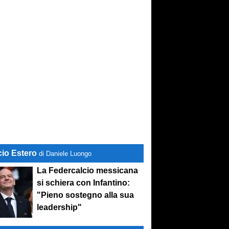
cio Estero
di Daniele Luongo
La Federcalcio messicana
si schiera con Infantino:
"Pieno sostegno alla sua
leadership"