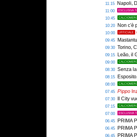
Napoli, De
11:15
11:00
ESCLUSIVA T
10:45
CALCIOMER
Non c'è p
10:20
10:00
UFFICIALE
Mastantuo
09:45
Torino, C
09:30
Leão, il 
09:15
09:00
CALCIOMER
Senza la 
08:30
Esposito,
08:15
08:00
CALCIOMER
Pippo
Inz
07:45
Il City v
07:30
07:15
CALCIOMER
07:00
ESCLUSIVA 
PRIMA PAGINA 
06:45
PRIMA PA
06:45
PRIMA PAG
06:45