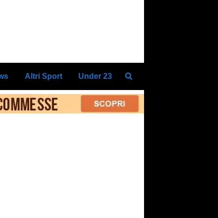
ews
Altri Sport
Under 23