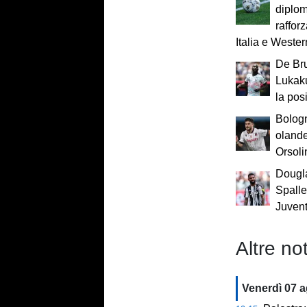
diplom
rafforz
Italia e Wester
De Bru
Lukaku
la pos
Bologn
oland
Orsolin
Dougl
Spallet
Juvent
Altre not
Venerdì 07 