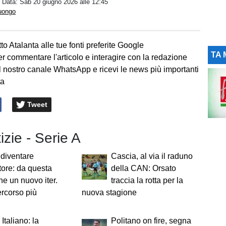
/ Data:
Sab 20 giugno 2026 alle 12:45
Luongo
to Atalanta alle tue fonti preferite Google
TA 
er commentare l'articolo e interagire con la redazione
l nostro canale WhatsApp e ricevi le news più importanti
ta
Tweet
izie - Serie A
diventare
Cascia, al via il raduno
tore: da questa
della CAN: Orsato
ne un nuovo iter.
traccia la rotta per la
ercorso più
nuova stagione
Italiano: la
Politano on fire, segna