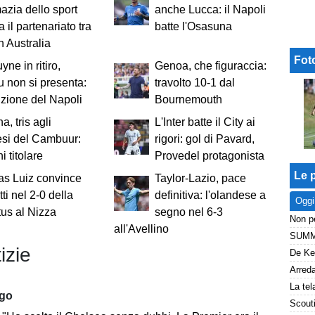
azia dello sport
anche Lucca: il Napoli
a il partenariato tra
batte l'Osasuna
n Australia
Fot
yne in ritiro,
Genoa, che figuraccia:
 non si presenta:
travolto 10-1 dal
izione del Napoli
Bournemouth
a, tris agli
L'Inter batte il City ai
esi del Cambuur:
rigori: gol di Pavard,
i titolare
Provedel protagonista
Le p
as Luiz convince
Taylor-Lazio, pace
ti nel 2-0 della
definitiva: l'olandese a
Oggi
us al Nizza
segno nel 6-3
all'Avellino
izie
ago