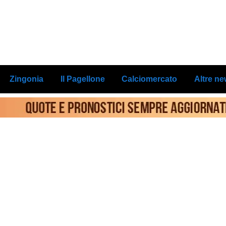
Zingonia
Il Pagellone
Calciomercato
Altre n