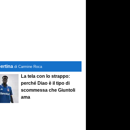
ertina
di Carmine Roca
La tela con lo strappo:
perché Diao è il tipo di
scommessa che Giuntoli
ama