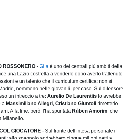
O ROSSONERO
-
Gila
è uno dei centrali più ambiti della
ice una Lazio costretta a venderlo dopo averlo trattenuto
ssioni e un talento che il curriculum certifica: non si
 Madrid, nemmeno nelle giovanili, per caso. Sul difensore
eso un intreccio a tre:
Aurelio De Laurentiis
lo avrebbe
e a
Massimiliano Allegri
,
Cristiano Giuntoli
rimetterlo
arri. Alla fine, però, l'ha spuntata
Rúben Amorim
, che
 a Milanello.
COL GIOCATORE
- Sul fronte dell'intesa personale il
anti: allo spagnolo andrebbero cinque milioni netti a