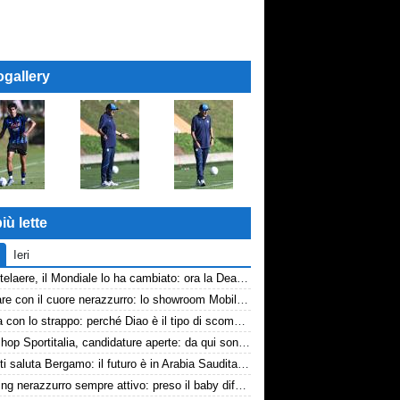
ogallery
iù lette
Ieri
De Ketelaere, il Mondiale lo ha cambiato: ora la Dea riparte da lui
Arredare con il cuore nerazzurro: lo showroom Mobilmondo a Osio Sotto. Quando essere di fede atalantina conviene
La tela con lo strappo: perché Diao è il tipo di scommessa che Giuntoli ama
Workshop Sportitalia, candidature aperte: da qui sono passate firme di Serie A
Djimsiti saluta Bergamo: il futuro è in Arabia Saudita! Tre milioni e firma biennale
Scouting nerazzurro sempre attivo: preso il baby difensore 2010 Levačić