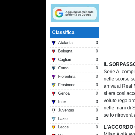
Classifica
Atalanta
0
Bologna
0
Cagliari
0
IL SORPASS
Como
0
Serie A, compl
Fiorentina
0
nelle scorse se
Frosinone
0
arriva al Real
si era così acc
Genoa
0
voluto regalar
Inter
0
nelle mani di S
Juventus
0
se lo ritroverà
Lazio
0
L'ACCORDO 
Lecce
0
Milan è già av