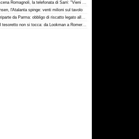
Retroscena Romagnoli, la telefonata di Sarri: "Vieni con me a Bergamo"
nsen, l'Atalanta spinge: venti milioni sul tavolo
Touré riparte da Parma: obbligo di riscatto legato alla salvezza
Inter, il tesoretto non si tocca: da Lookman a Romero, un anno di rinunce