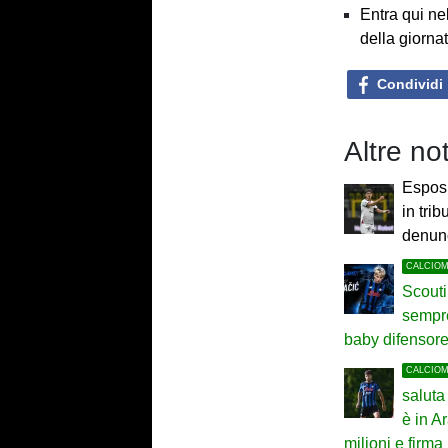
Entra qui ne
della giorna
Condividi
Altre no
Esposi
in trib
denun
CALCIO
Scouti
sempre
baby difensor
CALCIO
saluta
è in A
milioni e firma