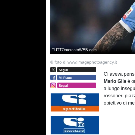
TUTTOmercatoWEB.com
© foto di www.imagephotoagency.it
Segui
Ci aveva pensa
Mi Piace
Mario Gila
è or
Segui
a lungo insegu
rossoneri piaz
obiettivo di me