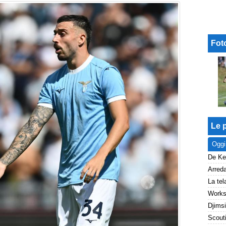
Fot
Le p
Oggi