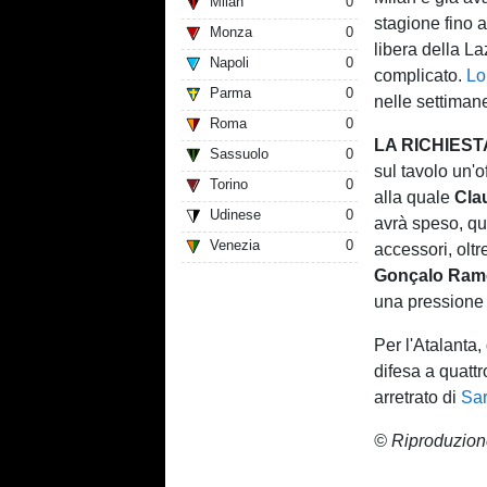
Milan
0
stagione fino 
Monza
0
libera della L
Napoli
0
complicato.
Lo
Parma
0
nelle settiman
Roma
0
LA RICHIEST
Sassuolo
0
sul tavolo un'o
Torino
0
alla quale
Cla
Udinese
0
avrà speso, qua
Venezia
0
accessori, oltr
Gonçalo Ram
una pressione 
Per l'Atalanta
difesa a quatt
arretrato di
Sar
© Riproduzion