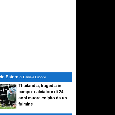
cio Estero
di Daniele Luongo
Thailandia, tragedia in
campo: calciatore di 24
anni muore colpito da un
fulmine