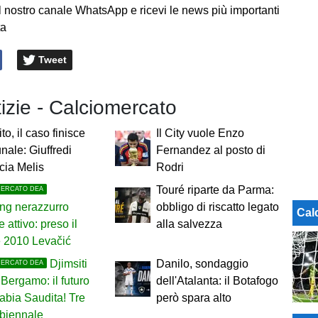
l nostro canale WhatsApp e ricevi le news più importanti
ta
Tweet
tizie - Calciomercato
to, il caso finisce
Il City vuole Enzo
unale: Giuffredi
Fernandez al posto di
cia Melis
Rodri
Touré riparte da Parma:
MERCATO DEA
ng nerazzurro
obbligo di riscatto legato
Cal
 attivo: preso il
alla salvezza
e 2010 Levačić
Djimsiti
Danilo, sondaggio
MERCATO DEA
 Bergamo: il futuro
dell'Atalanta: il Botafogo
rabia Saudita! Tre
però spara alto
 biennale