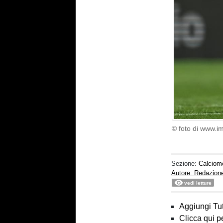
© foto di www.i
Sezione:
Calciom
Autore: Redazion
vedi letture
Aggiungi Tut
Clicca qui p