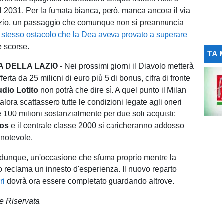
al 2031. Per la fumata bianca, però, manca ancora il via
azio, un passaggio che comunque non si preannuncia
 stesso ostacolo che la Dea aveva provato a superare
e scorse.
TA 
A DELLA LAZIO
- Nei prossimi giorni il Diavolo metterà
fferta da 25 milioni di euro più 5 di bonus, cifra di fronte
udio Lotito
non potrà che dire sì. A quel punto il Milan
lora scattassero tutte le condizioni legate agli oneri
e 100 milioni sostanzialmente per due soli acquisti:
os
e il centrale classe 2000 si caricheranno addosso
notevole.
, dunque, un'occasione che sfuma proprio mentre la
ro reclama un innesto d'esperienza. Il nuovo reparto
ri
dovrà ora essere completato guardando altrove.
e Riservata