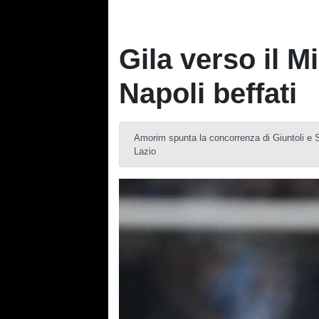
Gila verso il Mi
Napoli beffati
Amorim spunta la concorrenza di Giuntoli e Sar
Lazio