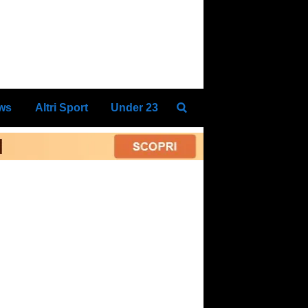
ews
Altri Sport
Under 23