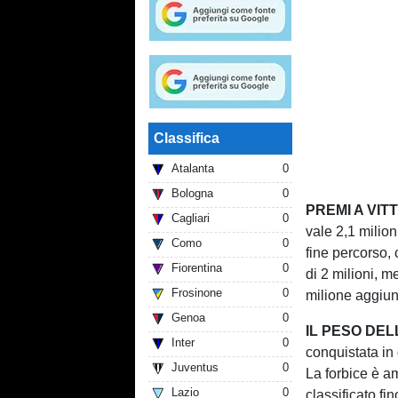
Classifica
Atalanta
0
Bologna
0
PREMI A VIT
Cagliari
0
vale 2,1 milio
Como
0
fine percorso, 
Fiorentina
0
di 2 milioni, m
Frosinone
0
milione aggiun
Genoa
0
IL PESO DEL
Inter
0
conquistata in
Juventus
0
La forbice è am
Lazio
0
classificato fin