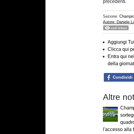
precedenti.
Sezione:
Champi
Autore: Daniele 
vedi letture
Aggiungi Tut
Clicca qui p
Entra qui ne
della giorna
Condividi
Altre n
Champ
sortegg
quadro
l'accesso alla