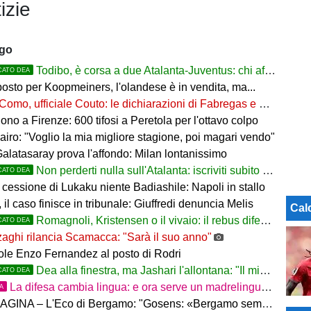
izie
ago
Todibo, è corsa a due Atalanta-Juventus: chi affonderà il colpo?
CATO DEA
osto per Koopmeiners, l'olandese è in vendita, ma...
Como, ufficiale Couto: le dichiarazioni di Fabregas e del brasiliano
no a Firenze: 600 tifosi a Peretola per l'ottavo colpo
airo: "Voglio la mia migliore stagione, poi magari vendo"
Galatasaray prova l'affondo: Milan lontanissimo
Non perderti nulla sull'Atalanta: iscriviti subito al nostro canale WhatsApp!
CATO DEA
cessione di Lukaku niente Badiashile: Napoli in stallo
 il caso finisce in tribunale: Giuffredi denuncia Melis
Cal
Romagnoli, Kristensen o il vivaio: il rebus difesa dell'Atalanta
CATO DEA
aghi rilancia Scamacca: "Sarà il suo anno"
uole Enzo Fernandez al posto di Rodri
Dea alla finestra, ma Jashari l'allontana: "Il mio cuore è sempre stato rossonero"
CATO DEA
La difesa cambia lingua: e ora serve un madrelingua della zona
TA
– L'Eco di Bergamo: "Gosens: «Bergamo sempre casa mia. Incuriosito da Sarri»"