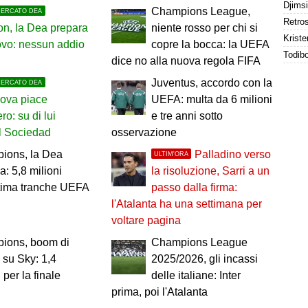
Champions League,
MERCATO DEA
n, la Dea prepara
niente rosso per chi si
Kriste
novo: nessun addio
copre la bocca: la UEFA
dice no alla nuova regola FIFA
Juventus, accordo con la
MERCATO DEA
nova piace
UEFA: multa da 6 milioni
ero: su di lui
e tre anni sotto
l Sociedad
osservazione
ions, la Dea
Palladino verso
ULTIM'ORA
a: 5,8 milioni
la risoluzione, Sarri a un
ltima tranche UEFA
passo dalla firma:
l'Atalanta ha una settimana per
voltare pagina
ions, boom di
Champions League
i su Sky: 1,4
2025/2026, gli incassi
 per la finale
delle italiane: Inter
prima, poi l'Atalanta