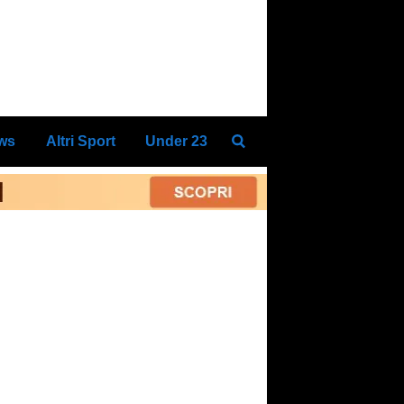
ews
Altri Sport
Under 23