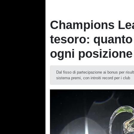
Champions Lea
tesoro: quanto 
ogni posizione 
Dal fisso di partecipazione ai bonus per risult
sistema premi, con introiti record per i club