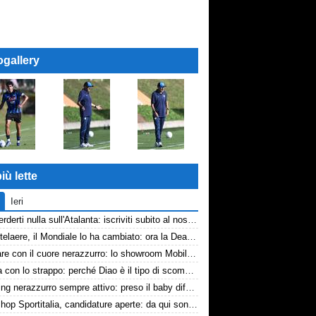
ogallery
iù lette
Ieri
Non perderti nulla sull'Atalanta: iscriviti subito al nostro canale WhatsApp!
De Ketelaere, il Mondiale lo ha cambiato: ora la Dea riparte da lui
Arredare con il cuore nerazzurro: lo showroom Mobilmondo a Osio Sotto. Quando essere di fede atalantina conviene
La tela con lo strappo: perché Diao è il tipo di scommessa che Giuntoli ama
Scouting nerazzurro sempre attivo: preso il baby difensore 2010 Levačić
Workshop Sportitalia, candidature aperte: da qui sono passate firme di Serie A