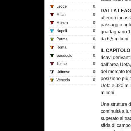
Lecce
0
DALLA LEAGU
Milan
0
ulteriori incas
Monza
0
passaggio agli 
Napoli
0
guadagnano 18,
da 6,5 milioni.
Parma
0
Roma
0
IL CAPITOL
Sassuolo
0
ricavi derivant
Torino
0
dall’area Uefa, 
del mercato te
Udinese
0
posizione più a
Venezia
0
Uefa e 320 mila
milioni.
Una struttura d
continuità a l
superato si tr
sfida di camp