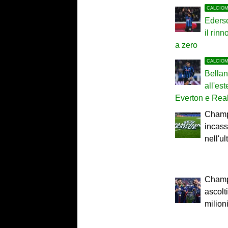
CALCIO
Ederso
il rin
a zero
CALCIO
Bella
all'est
Everton e Rea
Champ
incass
nell'u
Champ
ascolt
milioni