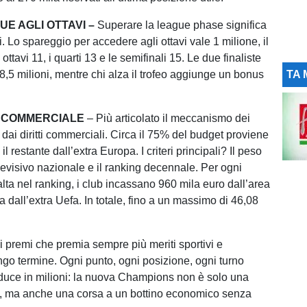
E AGLI OTTAVI –
Superare la league phase significa
si. Lo spareggio per accedere agli ottavi vale 1 milione, il
ottavi 11, i quarti 13 e le semifinali 15. Le due finaliste
5 milioni, mentre chi alza il trofeo aggiunge un bonus
TA 
O COMMERCIALE
– Più articolato il meccanismo dei
i dai diritti commerciali. Circa il 75% del budget proviene
il restante dall’extra Europa. I criteri principali? Il peso
levisivo nazionale e il ranking decennale. Per ogni
lta nel ranking, i club incassano 960 mila euro dall’area
 dall’extra Uefa. In totale, fino a un massimo di 46,08
i premi che premia sempre più meriti sportivi e
ungo termine. Ogni punto, ogni posizione, ogni turno
aduce in milioni: la nuova Champions non è solo una
o, ma anche una corsa a un bottino economico senza