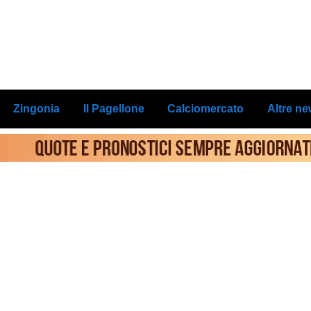
Zingonia
Il Pagellone
Calciomercato
Altre n