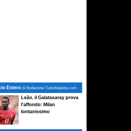
cio Estero
di Redazione TuttoAtalanta.com
Leão, il Galatasaray prova
l'affondo: Milan
lontanissimo