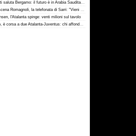
Djimsiti saluta Bergamo: il futuro è in Arabia Saudita! Tre milioni e firma biennale
Retroscena Romagnoli, la telefonata di Sarri: "Vieni con me a Bergamo"
nsen, l'Atalanta spinge: venti milioni sul tavolo
Todibo, è corsa a due Atalanta-Juventus: chi affonderà il colpo?