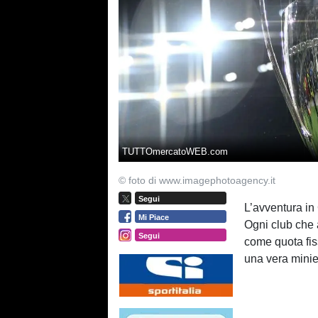
TUTTOmercatoWEB.com
© foto di www.imagephotoagency.it
Segui
L’avventura in
Mi Piace
Ogni club che 
Segui
come quota fis
una vera minier