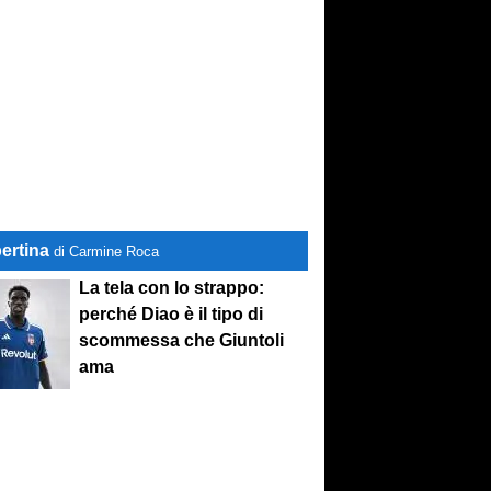
ertina
di Carmine Roca
La tela con lo strappo:
perché Diao è il tipo di
scommessa che Giuntoli
ama