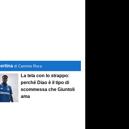
ertina
di Carmine Roca
La tela con lo strappo:
perché Diao è il tipo di
scommessa che Giuntoli
ama