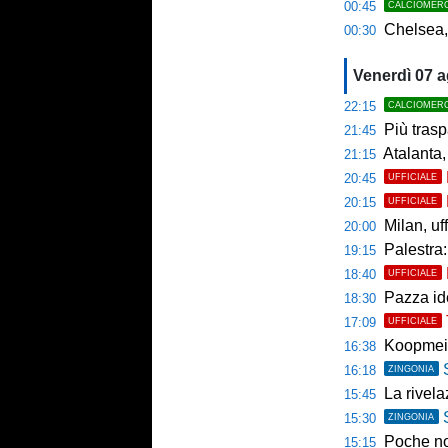
00:45
CALCIOMER
Chelsea,
00:30
Venerdì 07 
22:15
CALCIOMER
Più trasp
21:45
Atalanta,
21:15
20:45
UFFICIALE
20:15
UFFICIALE
Milan, uffici
20:00
Palestra: 
19:15
18:40
UFFICIALE
Pazza ide
18:30
17:09
UFFICIALE
Koopmein
16:38
16:18
ZINGONIA
La rivelazio
15:45
15:30
ZINGONIA
Poche novi
15:15