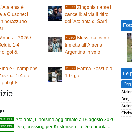
L'Atalanta è
Zingonia riapre i
VIDEO
ta a Clusone: il
cancelli: al via il ritiro
n nerazzurro
dell'Atalanta di Sarri
Fot
si
Mondiali 2026 /
Messi da record:
VIDEO
elgio 1-4:
tripletta all'Algeria,
ino, gol &
Argentina in volo
Finale Champions
Parma-Sassuolo
VIDEO
Le p
Arsenal 5-4 d.c.r:
1-0, gol
highlights
Oggi
izie
Atalan
go
Chelse
Atalanta, il borsino aggiornato all'8 agosto 2026
CATO DEA
Dea, pressing per Kristensen: la Dea pronta ad alzare l'offerta all'Udinese
CATO DEA