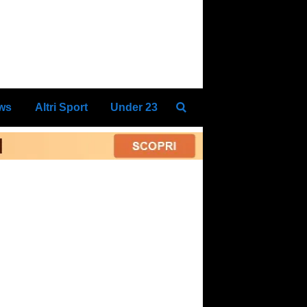
ews
Altri Sport
Under 23