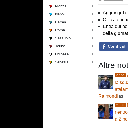
Monza
0
Aggiungi Tut
Napoli
0
Clicca qui p
Parma
0
Entra qui ne
Roma
0
della giorna
Sassuolo
0
Condividi
Torino
0
Udinese
0
Venezia
0
Altre no
VIDEO
la squ
atalan
Raimondi
VIDEO
rientro
a Zing