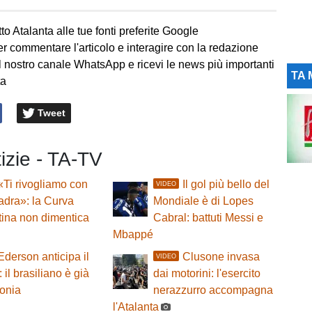
to Atalanta alle tue fonti preferite Google
er commentare l'articolo e interagire con la redazione
l nostro canale WhatsApp e ricevi le news più importanti
TA 
ta
Tweet
tizie - TA-TV
«Ti rivogliamo con
Il gol più bello del
VIDEO
adra»: la Curva
Mondiale è di Lopes
tina non dimentica
Cabral: battuti Messi e
Mbappé
Ederson anticipa il
Clusone invasa
VIDEO
: il brasiliano è già
dai motorini: l'esercito
onia
nerazzurro accompagna
l'Atalanta