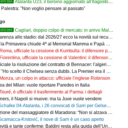
Atalanta U23, il borsino aggiornato all'8agosto 2026. Cantiere aperto per Beati
CATO DEA
 Palestra: "Non voglio pensare al passato"
ago
Cagliari, doppio colpo di mercato: in arrivo Maldini e Kevin Carlos
CATO DEA
arenza allo stadio: dal 2026/27 ecco la novità sul recupero
 la Primavera chiude 4ª al Memorial Mamma e Papà Cairo
Roma, ufficiale la cessione di Kumbulla: il difensore passa al Rayo Vallecano
Fiorentina, ufficiale la cessione di Valentini: il difensore passa al Deportivo Alavés
ale la risoluzione del contratto di Bennacer: l'algerino saluta dopo sette anni
"Ho scelto il Chelsea senza dubbi. La Premier era il mio sogno"
Monza, un colpo in attacco: ufficiale l'inglese Robinson
a del Milan: vuole riportare Paredes in Italia
Touré, è ufficiale il trasferimento al Parma: i dettagli
ers, il Napoli si muove: ma la Juve vuole vendere
Schalke 04-Atalanta, i 26 convocati di Sarri per Gelsenkirchen
ne del massaggiatore di Maradona: “Non si alzava dal letto, ero preoccupato”
Scamacca-Krstović, il nove di Sarri è un caso aperto
tà e tante conferme: Baldini resta alla guida dell’Under 21