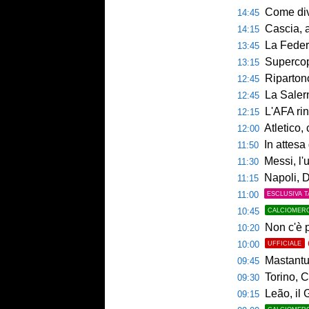
Come diventar
14:45
Cascia, al 
14:15
La Federcalc
13:45
Supercoppa UE
13:15
Ripartono
12:45
La Salerni
12:45
L'AFA rinn
12:15
Atletico,
12:00
In attesa d
11:50
Messi, l'u
11:30
Napoli, De
11:15
11:00
ESCLUSIVA T
10:45
CALCIOMER
Non c'è p
10:20
10:00
UFFICIALE
Mastantuo
09:45
Torino, C
09:30
Leão, il 
09:15