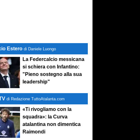
cio Estero
di Daniele Luongo
La Federcalcio messicana
si schiera con Infantino:
"Pieno sostegno alla sua
leadership"
-TV
di Redazione TuttoAtalanta.com
«Ti rivogliamo con la
squadra»: la Curva
atalantina non dimentica
Raimondi