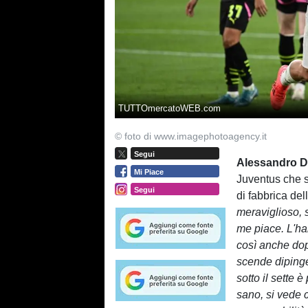
TUTTOmercatoWEB.com
© foto di www.imagephotoagency.it
Segui
Alessandro D
Mi Piace
Juventus che s
Segui
di fabbrica del
meraviglioso, s
me piace. L'ha
così anche dop
scende dipinge
sotto il sette 
sano, si vede 