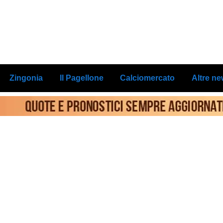
Zingonia
Il Pagellone
Calciomercato
Altre n