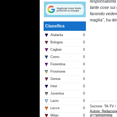
responsabilità 
tante cose sui 
facendo vedere
maglia"
, ha de
Classifica
Atalanta
0
Bologna
0
Cagliari
0
Como
0
Fiorentina
0
Frosinone
0
Genoa
0
Inter
0
Juventus
0
Lazio
0
Sezione:
TA-TV
/
Lecce
0
Autore: Redazion
Milan
0
vedi letture