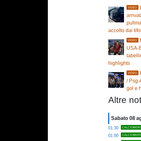
VIDEO
arriva
pullma
accolto dai tifo
VIDEO
USA-B
tabell
highlights
VIDEO
/ Psg-
gol e 
Altre not
Sabato 08 a
01:30
CALCIOMER
01:00
CALCIOMER