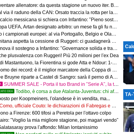
e allenatore: da questa stagione un nuovo iter. Beretta: “Un percorso più organico”
via il raduno della CAN: Orsato traccia la rotta per la nuova stagione
io messicana si schiera con Infantino: "Pieno sostegno alla sua leadership"
FA, Artan designato arbitro: un mese fa gli fu negato l'ingresso negli Stati Uniti
 i campionati europei: al via Portogallo, Belgio e Olanda
tana aspetta la cessione di Ruggeri: ci guadagnerà qualcosa
Cal
ova il sostegno a Infantino: "Governance solida e trasparente"
 che plusvalenza con Ruggeri! Più 20 milioni per l'ex Dea
i Mastantuono, la Fiorentina si gode Atta e Ndour: 1-1 col Deportivo
omo dei record: è il miglior marcatore della Coppa di Lega
 Bruyne riparte a Castel di Sangro: sarà il perno di Allegri
SUMMER SALE - Porta il tuo Brand in "Serie A", la tua azienda e professione titolare nel cuore dell'Atalanta
A
Todibo, è corsa a due Atalanta-Juventus: chi affonderà il colpo?
CATO DEA
TA
osto per Koopmeiners, l'olandese è in vendita, ma...
Como, ufficiale Couto: le dichiarazioni di Fabregas e del brasiliano
no a Firenze: 600 tifosi a Peretola per l'ottavo colpo
airo: "Voglio la mia migliore stagione, poi magari vendo"
Galatasaray prova l'affondo: Milan lontanissimo