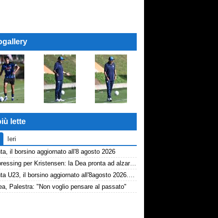
ogallery
iù lette
Ieri
ta, il borsino aggiornato all'8 agosto 2026
Dea, pressing per Kristensen: la Dea pronta ad alzare l'offerta all'Udinese
Atalanta U23, il borsino aggiornato all'8agosto 2026. Cantiere aperto per Beati
a, Palestra: "Non voglio pensare al passato"