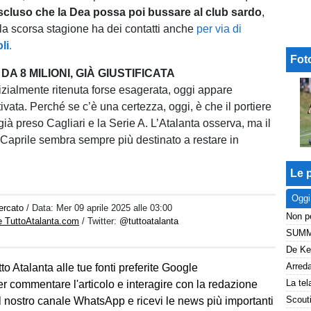
scluso che la Dea possa poi bussare al club sardo
,
lla scorsa stagione ha dei contatti anche
per via di
li
.
Fot
DA 8 MILIONI, GIÀ GIUSTIFICATA
nizialmente ritenuta forse esagerata, oggi appare
vata. Perché se c’è una certezza, oggi, è che il portiere
già preso Cagliari e la Serie A. L’Atalanta osserva, ma il
 Caprile sembra sempre più destinato a restare in
Le p
Oggi
ercato
/ Data:
Mer 09 aprile 2025 alle 03:00
e TuttoAtalanta.com
/ Twitter:
@tuttoatalanta
to Atalanta alle tue fonti preferite Google
er commentare l'articolo e interagire con la redazione
l nostro canale WhatsApp e ricevi le news più importanti