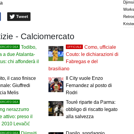
ta
Tweet
Kriste
tizie - Calciomercato
Todibo,
Como, ufficiale
MERCATO DEA
UFFICIALE
a a due Atalanta-
Couto: le dichiarazioni di
us: chi affonderà il
Fabregas e del
brasiliano
to, il caso finisce
Il City vuole Enzo
unale: Giuffredi
Fernandez al posto di
cia Melis
Rodri
Touré riparte da Parma:
MERCATO DEA
ng nerazzurro
obbligo di riscatto legato
 attivo: preso il
alla salvezza
e 2010 Levačić
Djimsiti
Danilo, sondaggio
MERCATO DEA