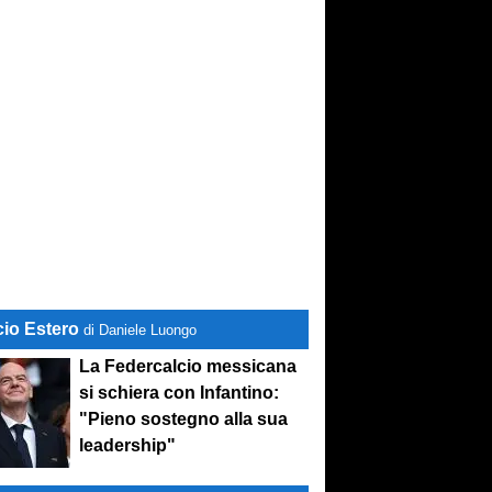
cio Estero
di Daniele Luongo
La Federcalcio messicana
si schiera con Infantino:
"Pieno sostegno alla sua
leadership"