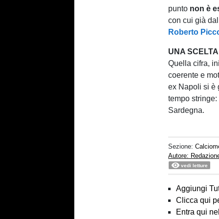
punto
non è e
con cui già da
Roberto Picco
UNA SCELTA 
Quella cifra, i
coerente e moti
ex Napoli si è 
tempo stringe:
Sardegna.
Sezione:
Calciom
Autore: Redazion
vedi letture
Aggiungi Tut
Clicca qui p
Entra qui ne