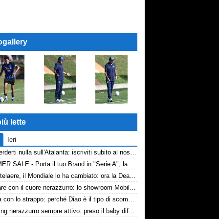
ogallery
iù lette
Ieri
Non perderti nulla sull'Atalanta: iscriviti subito al nostro canale WhatsApp!
SUMMER SALE - Porta il tuo Brand in "Serie A", la tua azienda e professione titolare nel cuore dell'Atalanta
De Ketelaere, il Mondiale lo ha cambiato: ora la Dea riparte da lui
Arredare con il cuore nerazzurro: lo showroom Mobilmondo a Osio Sotto. Quando essere di fede atalantina conviene
La tela con lo strappo: perché Diao è il tipo di scommessa che Giuntoli ama
Scouting nerazzurro sempre attivo: preso il baby difensore 2010 Levačić