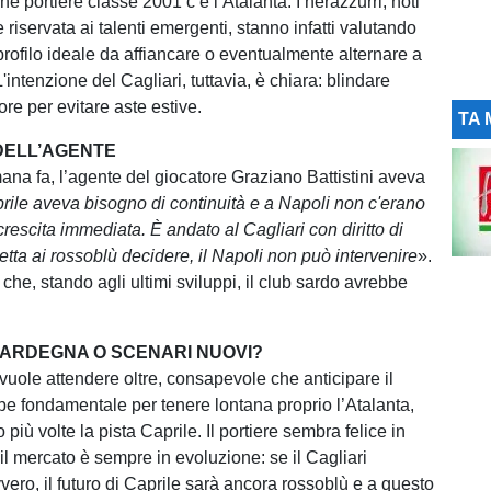
ne portiere classe 2001 c’è l’Atalanta. I nerazzurri, noti
e riservata ai talenti emergenti, stanno infatti valutando
rofilo ideale da affiancare o eventualmente alternare a
intenzione del Cagliari, tuttavia, è chiara: blindare
tore per evitare aste estive.
TA 
DELL’AGENTE
ana fa, l’agente del giocatore Graziano Battistini aveva
rile aveva bisogno di continuità e a Napoli non c'erano
crescita immediata. È andato al Cagliari con diritto di
petta ai rossoblù decidere, il Napoli non può intervenire
».
he, stando agli ultimi sviluppi, il club sardo avrebbe
SARDEGNA O SCENARI NUOVI?
 vuole attendere oltre, consapevole che anticipare il
e fondamentale per tenere lontana proprio l’Atalanta,
più volte la pista Caprile. Il portiere sembra felice in
l mercato è sempre in evoluzione: se il Cagliari
vero, il futuro di Caprile sarà ancora rossoblù e a questo