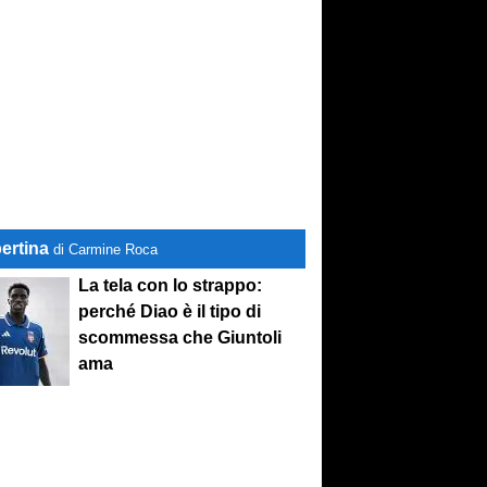
ertina
di Carmine Roca
La tela con lo strappo:
perché Diao è il tipo di
scommessa che Giuntoli
ama