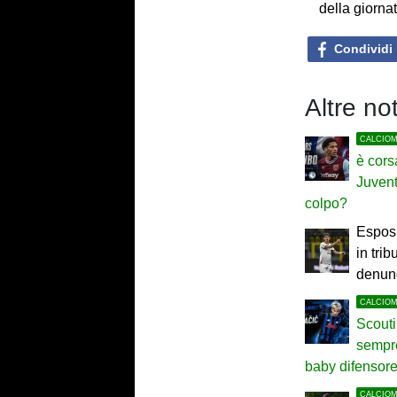
della giorna
Condividi
Altre no
CALCIO
è cors
Juvent
colpo?
Esposi
in trib
denun
CALCIO
Scouti
sempre
baby difensor
CALCIO