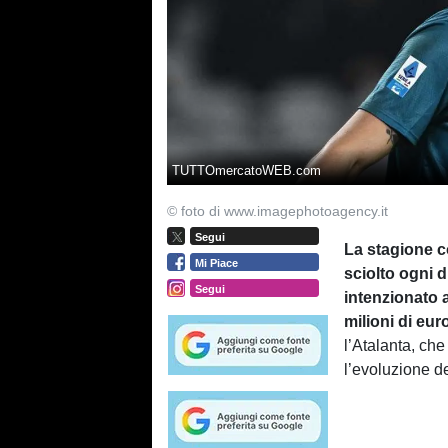
TUTTOmercatoWEB.com
© foto di www.imagephotoagency.it
Segui
La stagione co
Mi Piace
sciolto ogni d
Segui
intenzionato a
milioni di eur
l’Atalanta, ch
l’evoluzione de