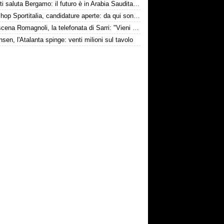
Djimsiti saluta Bergamo: il futuro è in Arabia Saudita! Tre milioni e firma biennale
Workshop Sportitalia, candidature aperte: da qui sono passate firme di Serie A
Retroscena Romagnoli, la telefonata di Sarri: "Vieni con me a Bergamo"
nsen, l'Atalanta spinge: venti milioni sul tavolo