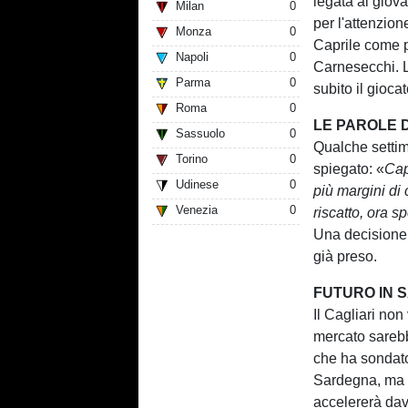
legata al giova
Milan
0
per l'attenzion
Monza
0
Caprile come p
Napoli
0
Carnesecchi. L'
Parma
0
subito il gioca
Roma
0
LE PAROLE 
Sassuolo
0
Qualche settim
Torino
0
spiegato: «
Cap
Udinese
0
più margini di 
Venezia
0
riscatto, ora s
Una decisione c
già preso.
FUTURO IN 
Il Cagliari non
mercato sarebb
che ha sondato 
Sardegna, ma i
accelererà dav