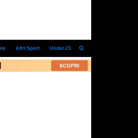
ews
Altri Sport
Under 23