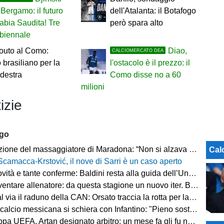
 Bergamo: il futuro
dell'Atalanta: il Botafogo
rabia Saudita! Tre
però spara alto
 biennale
outo al Como:
Diao,
CALCIOMERCATO DEA
o brasiliano per la
l'ostacolo è il prezzo: il
 destra
Como disse no a 60
milioni
izie
ago
ne del massaggiatore di Maradona: “Non si alzava dal letto, ero preoccupato”
Cal
Scamacca-Krstović, il nove di Sarri è un caso aperto
tà e tante conferme: Baldini resta alla guida dell’Under 21
e allenatore: da questa stagione un nuovo iter. Beretta: “Un percorso più organico”
via il raduno della CAN: Orsato traccia la rotta per la nuova stagione
io messicana si schiera con Infantino: "Pieno sostegno alla sua leadership"
FA, Artan designato arbitro: un mese fa gli fu negato l'ingresso negli Stati Uniti