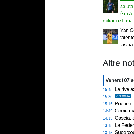
saluta
è in A
milioni e firma
Yan C
talent
fascia
Altre not
Venerdì 07 
La rivelazio
15:45
15:30
ZINGONIA
Poche novi
15:15
Come diventar
14:45
Cascia, al 
14:15
La Federcalc
13:45
Supercoppa UE
13:15