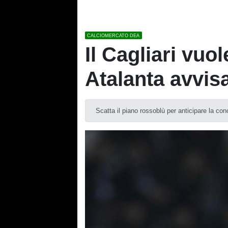
CALCIOMERCATO DEA
Il Cagliari vuo
Atalanta avvis
Scatta il piano rossoblù per anticipare la conc