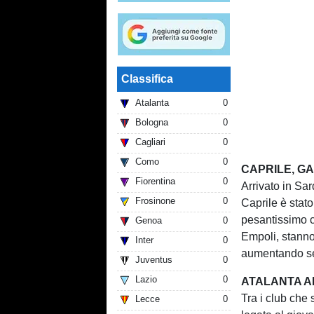
Classifica
Atalanta
0
Bologna
0
Cagliari
0
Como
0
CAPRILE, GA
Fiorentina
0
Arrivato in Sar
Frosinone
0
Caprile è stato
pesantissimo c
Genoa
0
Empoli, stanno
Inter
0
aumentando sen
Juventus
0
Lazio
0
ATALANTA A
Tra i club che
Lecce
0