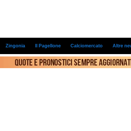
Zingonia
Il Pagellone
Calciomercato
Altre n