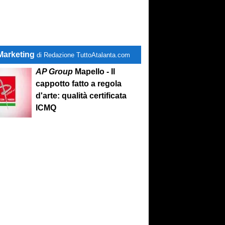
Marketing
di Redazione TuttoAtalanta.com
AP Group
Mapello - Il
cappotto fatto a regola
d'arte: qualità certificata
ICMQ