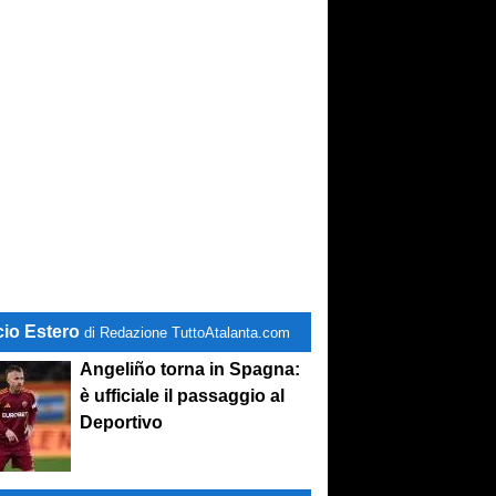
cio Estero
di Redazione TuttoAtalanta.com
Angeliño torna in Spagna:
è ufficiale il passaggio al
stand-by
. Si lavora sulle cessioni
Deportivo