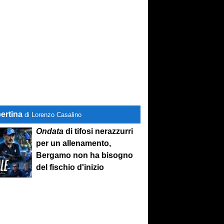
ertina
di Lorenzo Casalino
Ondata
di tifosi nerazzurri
per un allenamento,
Bergamo non ha bisogno
del fischio d'inizio