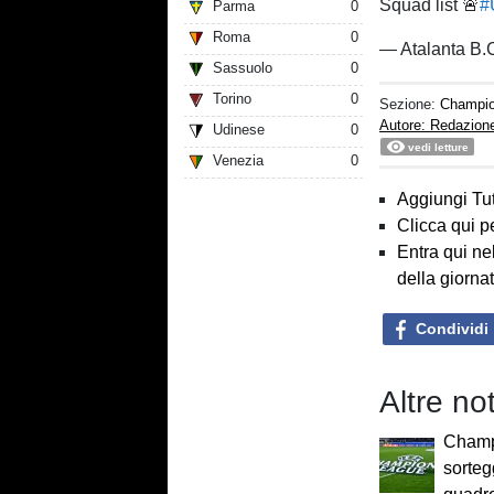
Squad list 🚨
#
Parma
0
Roma
0
— Atalanta B.
Sassuolo
0
Torino
0
Sezione:
Champi
Autore: Redazion
Udinese
0
vedi letture
Venezia
0
Aggiungi Tut
Clicca qui p
Entra qui ne
della giorna
Condividi
Altre n
Champ
sortegg