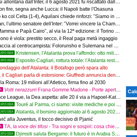
allontana dall'Inter, il 6 agosto 2021 fu riscattato dalla Dea
on fire, segna anche Lucca: il Napoli batte l'Osasuna
 col Celta (1-4), Aquilani chiede rinforzi: "Siamo in difficoltà"
, l'ultimo senatore dell'Inter: "Vorrei vincere la Champions"
ma e Papà Cairo", al via la 12ª edizione: il Torino sogna il poker
ono è viola: prestito secco, il Real paga metà ingaggio
accia al centrocampista: Folorunsho e Sulemana nel mirino
Kristensen, l'Atalanta prova l'affondo: otto milioni di distanza
CATO DEA
Esposito-Cagliari, rottura totale: l'Atalanta resta alla finestra
CATO DEA
ondaggio dell'Atalanta: il Botafogo però spara alto
il Cagliari parla di estorsione: Giuffredi annuncia denuncia
la Roma: 19 milioni all'Atletico, firma fino al 2030
Volti nerazzurri
Frana Gomme Madone - Porte aperte alla New Balance Arena: i volti dei tifosi della Dea
TA
Cal
e League, la Dea aspetta: alle 20 il via a Hapoel-Katowice
Touré al Parma, ci siamo: visite mediche e poi la firma
CATO DEA
Atalanta, il borsino aggiornato al 6 agosto 2026: mercato in entrata ancora in
CATO DEA
ić alla Juventus, il tocco decisivo di Pjanić
TA,
la voce dei tifosi
- Tra sogni e sospiri: cosa chiedono davvero i tifosi dell'Atalanta
TA
Djimsiti saluta Bergamo: il futuro è in Arabia Saudita! Tre milioni e firma biennale
CATO DEA