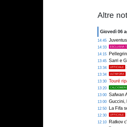
Altre not
Giovedì 06 
Juventus, 
14:45
14:33
ESCLUSIVA 
Pellegrin
14:15
Sarri e G
13:45
13:34
UFFICIALE
13:34
ULTIM'ORA
Touré rip
13:30
13:20
CALCIOMER
Safwan A
13:00
Guccini, l
13:00
La Fifa s
12:50
12:30
UFFICIALE
Ratkov c'
12:10