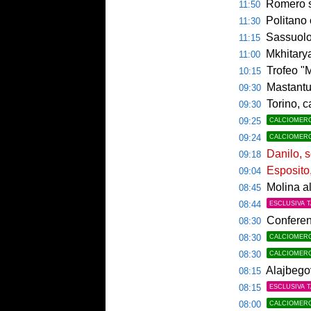
Romero si 
11:50
Politano 
11:30
Sassuolo ko
11:15
Mkhitaryan
11:00
Trofeo "Mam
10:15
Mastantu
09:30
Torino, c
09:30
09:25
CALCIOMER
09:24
CALCIOMER
Danilo, s
09:18
Esposito, 
09:04
Molina al
08:45
08:44
ESCLUSIVA 
Conferenc
08:30
08:30
CALCIOMER
08:30
CALCIOMER
Alajbegov
08:15
08:15
ESCLUSIVA 
08:00
CALCIOMER