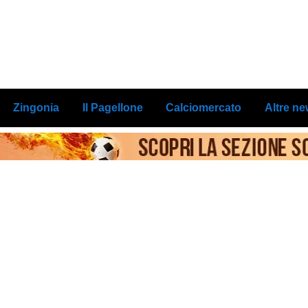
Zingonia
Il Pagellone
Calciomercato
Altre n