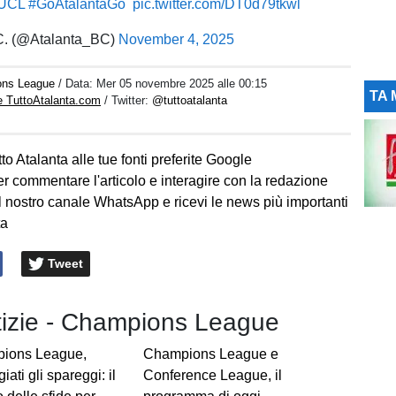
UCL
#GoAtalantaGo
️
pic.twitter.com/DT0d79tkwl
C. (@Atalanta_BC)
November 4, 2025
ons League
/ Data:
Mer 05 novembre 2025 alle 00:15
TA 
e TuttoAtalanta.com
/ Twitter:
@tuttoatalanta
to Atalanta alle tue fonti preferite Google
er commentare l'articolo e interagire con la redazione
l nostro canale WhatsApp e ricevi le news più importanti
ta
Tweet
otizie - Champions League
ions League,
Champions League e
iati gli spareggi: il
Conference League, il