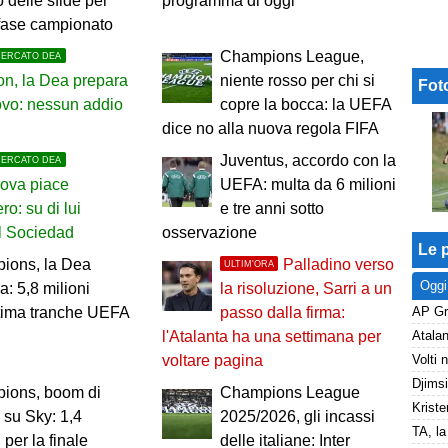
 delle sfide per
programma di oggi
 fase campionato
Champions League,
MERCATO DEA
n, la Dea prepara
niente rosso per chi si
Fot
novo: nessun addio
copre la bocca: la UEFA
dice no alla nuova regola FIFA
Juventus, accordo con la
MERCATO DEA
nova piace
UEFA: multa da 6 milioni
ero: su di lui
e tre anni sotto
l Sociedad
osservazione
Le p
ions, la Dea
Palladino verso
ULTIM'ORA
Oggi
a: 5,8 milioni
la risoluzione, Sarri a un
ltima tranche UEFA
passo dalla firma:
l'Atalanta ha una settimana per
voltare pagina
ions, boom di
Champions League
Kriste
i su Sky: 1,4
2025/2026, gli incassi
 per la finale
delle italiane: Inter