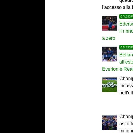
quadro
l'accesso alla
CALCIO
Ederso
il rin
a zero
CALCIO
Bella
all'est
Everton e Rea
Champ
incass
nell'u
Champ
ascolt
milioni