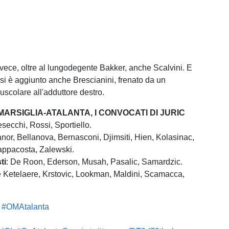
nvece, oltre al lungodegente Bakker, anche Scalvini. E
i si è aggiunto anche Brescianini, frenato da un
uscolare all'adduttore destro.
ARSIGLIA-ATALANTA, I CONVOCATI DI JURIC
ecchi, Rossi, Sportiello.
or, Bellanova, Bernasconi, Djimsiti, Hien, Kolasinac,
ppacosta, Zalewski.
ti
: De Roon, Ederson, Musah, Pasalic, Samardzic.
e Ketelaere, Krstovic, Lookman, Maldini, Scamacca,
r
#OMAtalanta