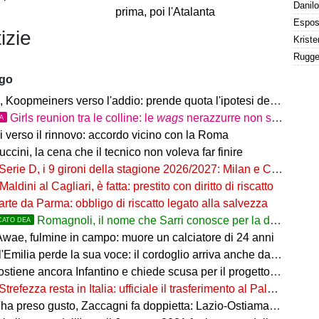
prima, poi l'Atalanta
izie
ago
Koopmeiners verso l'addio: prende quota l'ipotesi del prestito
Girls reunion tra le colline: le
wags
nerazzurre non si perdono di vista
TA
i verso il rinnovo: accordo vicino con la Roma
uccini, la cena che il tecnico non voleva far finire
Serie D, i 9 gironi della stagione 2026/2027: Milan e Chievo nel B, le bergamasche...
Maldini al Cagliari, è fatta: prestito con diritto di riscatto
arte da Parma: obbligo di riscatto legato alla salvezza
Romagnoli, il nome che Sarri conosce per la difesa nerazzurra
CATO DEA
wae, fulmine in campo: muore un calciatore di 24 anni
'Emilia perde la sua voce: il cordoglio arriva anche dal pallone
ostiene ancora Infantino e chiede scusa per il progetto FFE
Strefezza resta in Italia: ufficiale il trasferimento al Palermo
ha preso gusto, Zaccagni fa doppietta: Lazio-Ostiamare 4-0