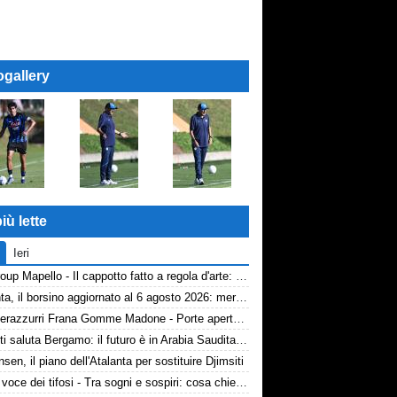
ogallery
iù lette
Ieri
AP Group Mapello - Il cappotto fatto a regola d'arte: qualità certificata ICMQ
Atalanta, il borsino aggiornato al 6 agosto 2026: mercato in entrata ancora in stand-by. Si lavora sulle cessioni
Volti nerazzurri Frana Gomme Madone - Porte aperte alla New Balance Arena: i volti dei tifosi della Dea
Djimsiti saluta Bergamo: il futuro è in Arabia Saudita! Tre milioni e firma biennale
nsen, il piano dell'Atalanta per sostituire Djimsiti
TA, la voce dei tifosi - Tra sogni e sospiri: cosa chiedono davvero i tifosi dell'Atalanta