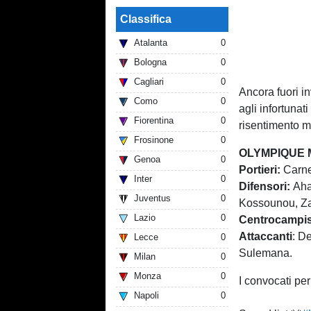
Classifica
Atalanta
0
Bologna
0
Cagliari
0
Ancora fuori i
Como
0
agli infortunat
Fiorentina
0
risentimento m
Frosinone
0
OLYMPIQUE M
Genoa
0
Portieri:
Carnes
Inter
0
Difensori:
Ahan
Juventus
0
Kossounou, Za
Lazio
0
Centrocampis
Attaccanti
: D
Lecce
0
Sulemana.
Milan
0
Monza
0
I convocati pe
Napoli
0