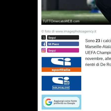
TUTTOmercatoWEB.com
© foto di www.imagephotoagency.it
Segui
Sono
23
i calc
Mi Piace
Marseille-Atal
Segui
UEFA Champio
novembre, alle
rientri di De 