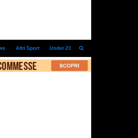
ews
Altri Sport
Under 23