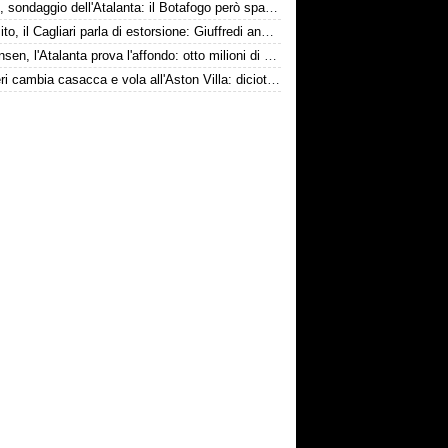
Danilo, sondaggio dell'Atalanta: il Botafogo però spara alto
Esposito, il Cagliari parla di estorsione: Giuffredi annuncia denuncia
Kristensen, l'Atalanta prova l'affondo: otto milioni di distanza
Ruggeri cambia casacca e vola all'Aston Villa: diciotto milioni più bonus