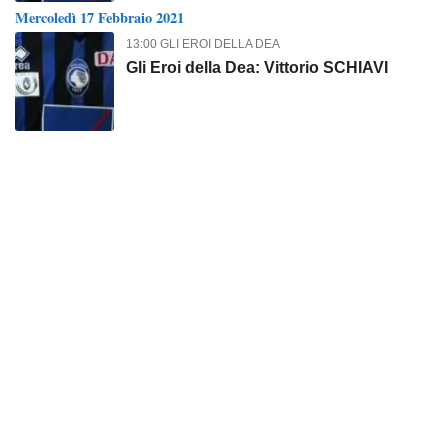
Mercoledì 17 Febbraio 2021
13:00 GLI EROI DELLA DEA
Gli Eroi della Dea: Vittorio SCHIAVI