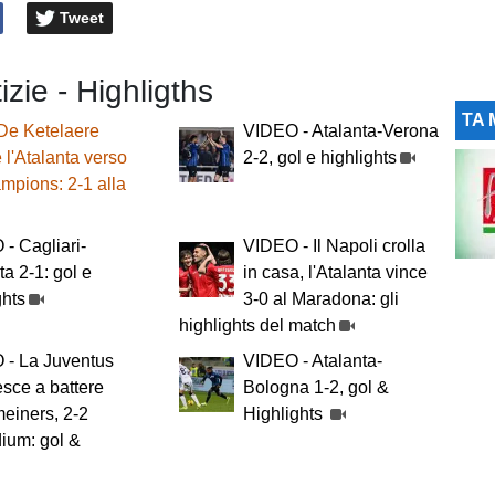
Tweet
izie - Highligths
TA 
De Ketelaere
VIDEO - Atalanta-Verona
 l'Atalanta verso
2-2, gol e highlights
mpions: 2-1 alla
- Cagliari-
VIDEO - Il Napoli crolla
ta 2-1: gol e
in casa, l'Atalanta vince
ghts
3-0 al Maradona: gli
highlights del match
 - La Juventus
VIDEO - Atalanta-
esce a battere
Bologna 1-2, gol &
einers, 2-2
Highlights
dium: gol &