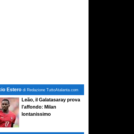
conviene
cio Estero
di Redazione TuttoAtalanta.com
Leão, il Galatasaray prova
l'affondo: Milan
lontanissimo