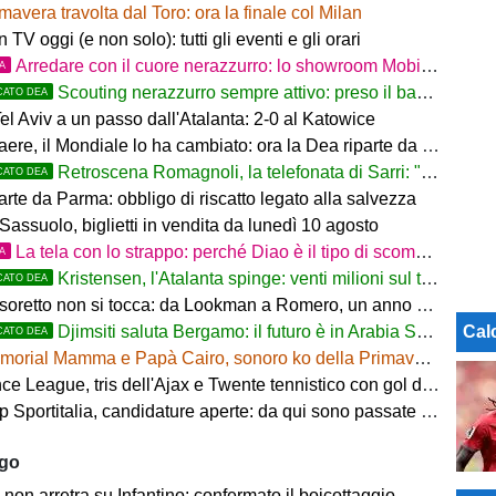
mavera travolta dal Toro: ora la finale col Milan
in TV oggi (e non solo): tutti gli eventi e gli orari
Arredare con il cuore nerazzurro: lo showroom Mobilmondo a Osio Sotto. Quando essere di fede atalantina
TA
Scouting nerazzurro sempre attivo: preso il baby difensore 2010 Levačić
CATO DEA
l Aviv a un passo dall'Atalanta: 2-0 al Katowice
ere, il Mondiale lo ha cambiato: ora la Dea riparte da lui
Retroscena Romagnoli, la telefonata di Sarri: "Vieni con me a Bergamo"
CATO DEA
arte da Parma: obbligo di riscatto legato alla salvezza
Sassuolo, biglietti in vendita da lunedì 10 agosto
La tela con lo strappo: perché Diao è il tipo di scommessa che Giuntoli ama
TA
Kristensen, l'Atalanta spinge: venti milioni sul tavolo
CATO DEA
tesoretto non si tocca: da Lookman a Romero, un anno di rinunce
Cal
Djimsiti saluta Bergamo: il futuro è in Arabia Saudita! Tre milioni e firma biennale
CATO DEA
orial Mamma e Papà Cairo, sonoro ko della Primavera contro il Toro
 League, tris dell'Ajax e Twente tennistico con gol di Pjaca
ortitalia, candidature aperte: da qui sono passate firme di Serie A
ago
on arretra su Infantino: confermato il boicottaggio