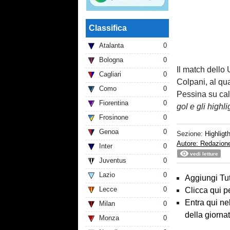
Classifica
Atalanta
0
Bologna
0
Il match dello
Cagliari
0
Colpani, al qua
Como
0
Pessina su calci
Fiorentina
0
gol e gli highl
Frosinone
0
Genoa
0
Sezione:
Highligt
Autore: Redazion
Inter
0
vedi letture
Juventus
0
Lazio
0
Aggiungi Tut
Lecce
0
Clicca qui p
Entra qui ne
Milan
0
della giorna
Monza
0