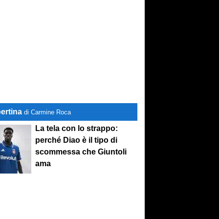
ertina
di Carmine Roca
La tela con lo strappo:
perché Diao è il tipo di
scommessa che Giuntoli
ama