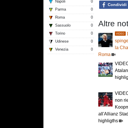
Napoli
0
Condividi
Parma
0
Roma
0
Altre not
Sassuolo
0
Torino
0
VIDEO
spinge
Udinese
0
la Cha
Venezia
0
Roma
VIDEO 
Atalan
highli
VIDEO
non ri
Koopm
all'Allianz Sta
highligths