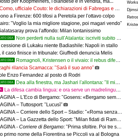
osto per Koopmeiners, l'olandese è in vendita, ma...
Como, ufficiale Couto: le dichiarazioni di Fabregas e del brasiliano
no a Firenze: 600 tifosi a Peretola per l'ottavo colpo
airo: "Voglio la mia migliore stagione, poi magari vendo"
Kriste
Galatasaray prova l'affondo: Milan lontanissimo
Non perderti nulla sull'Atalanta: iscriviti subito al nostro canale WhatsApp!
CATO DEA
cessione di Lukaku niente Badiashile: Napoli in stallo
 il caso finisce in tribunale: Giuffredi denuncia Melis
Romagnoli, Kristensen o il vivaio: il rebus difesa dell'Atalanta
CATO DEA
aghi rilancia Scamacca: "Sarà il suo anno"
uole Enzo Fernandez al posto di Rodri
Dea alla finestra, ma Jashari l'allontana: "Il mio cuore è sempre stato rossonero"
CATO DEA
La difesa cambia lingua: e ora serve un madrelingua della zona
TA
– L'Eco di Bergamo: "Gosens: «Bergamo sempre casa mia. Incuriosito da Sarri»"
GINA – Tuttosport: "Lucusì"
INA – Corriere dello Sport – Stadio: "«Roma senza limiti»"
INA – La Gazzetta dello Sport: "Milan fidati di Ramos"
AGINA -
Corriere di Bergamo
: "Prima sfoltire. Poi tre settimane per gli altri innesti"
no primo nome della Fiorentina se Piccoli va al Bologna