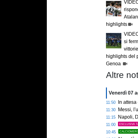
VIDEO
rispon
Atalan
highlights
VIDEO 
si fer
vittori
highlights del p
Genoa
Altre not
Venerdì 07 
In attesa d
11:50
Messi, l'u
11:30
Napoli, De
11:15
11:00
ESCLUSIVA T
10:45
CALCIOMER