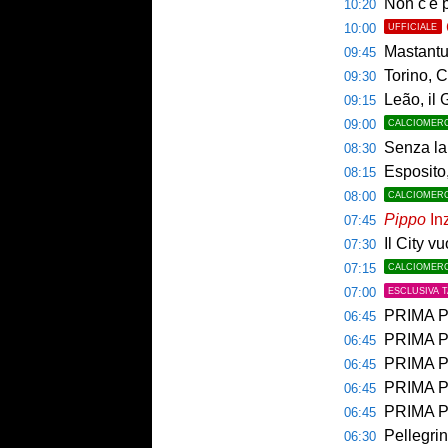
Non c'è p
10:20
10:00
UFFICIALE
Mastantuo
09:45
Torino, C
09:30
Leão, il 
09:15
09:00
CALCIOMER
Senza la 
08:30
Esposito,
08:15
08:00
CALCIOMER
Pippo
Inz
07:45
Il City v
07:30
07:15
CALCIOMER
07:00
ESCLUSIVA 
PRIMA PAGINA 
06:45
PRIMA PA
06:45
PRIMA PAG
06:45
PRIMA PAG
06:45
PRIMA P
06:45
Pellegri
06:30