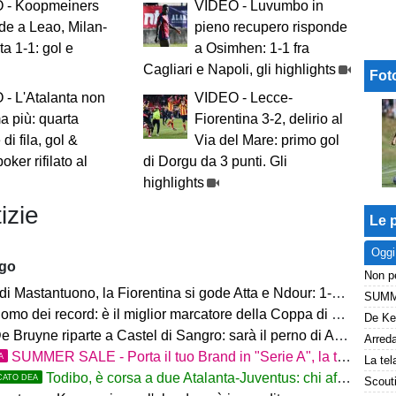
 - Koopmeiners
VIDEO - Luvumbo in
de a Leao, Milan-
pieno recupero risponde
ta 1-1: gol e
a Osimhen: 1-1 fra
Cagliari e Napoli, gli highlights
Fot
- L'Atalanta non
VIDEO - Lecce-
ma più: quarta
Fiorentina 3-2, delirio al
e di fila, gol &
Via del Mare: primo gol
oker rifilato al
di Dorgu da 3 punti. Gli
highlights
izie
Le p
Oggi
ago
i Mastantuono, la Fiorentina si gode Atta e Ndour: 1-1 col Deportivo
omo dei record: è il miglior marcatore della Coppa di Lega
 Bruyne riparte a Castel di Sangro: sarà il perno di Allegri
SUMMER SALE - Porta il tuo Brand in "Serie A", la tua azienda e professione titolare nel cuore dell'Atalanta
A
Todibo, è corsa a due Atalanta-Juventus: chi affonderà il colpo?
CATO DEA