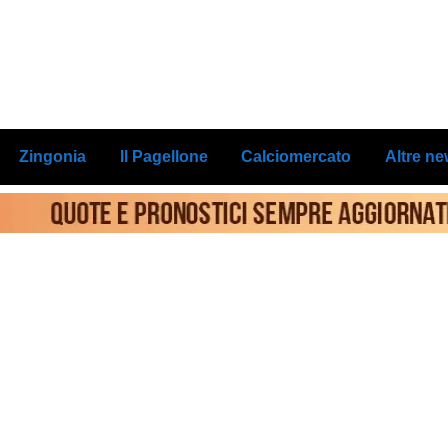
Zingonia
Il Pagellone
Calciomercato
Altre n