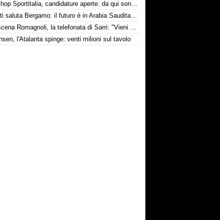
Workshop Sportitalia, candidature aperte: da qui sono passate firme di Serie A
Djimsiti saluta Bergamo: il futuro è in Arabia Saudita! Tre milioni e firma biennale
Retroscena Romagnoli, la telefonata di Sarri: "Vieni con me a Bergamo"
nsen, l'Atalanta spinge: venti milioni sul tavolo