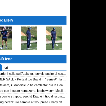
ogallery
iù lette
Ieri
Non perderti nulla sull'Atalanta: iscriviti subito al nostro canale WhatsApp!
SUMMER SALE - Porta il tuo Brand in "Serie A", la tua azienda e professione titolare nel cuore dell'Atalanta
De Ketelaere, il Mondiale lo ha cambiato: ora la Dea riparte da lui
Arredare con il cuore nerazzurro: lo showroom Mobilmondo a Osio Sotto. Quando essere di fede atalantina conviene
La tela con lo strappo: perché Diao è il tipo di scommessa che Giuntoli ama
Scouting nerazzurro sempre attivo: preso il baby difensore 2010 Levačić