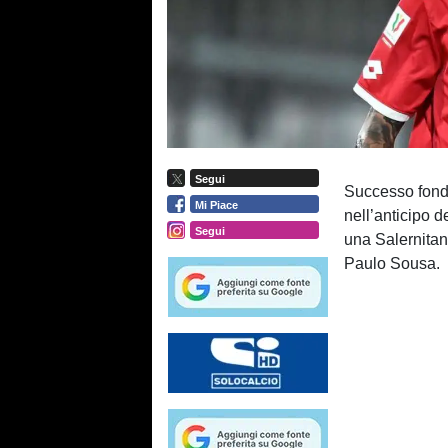
Segui
Successo fonda
Mi Piace
nell’anticipo 
Segui
una Salernitan
Paulo Sousa.