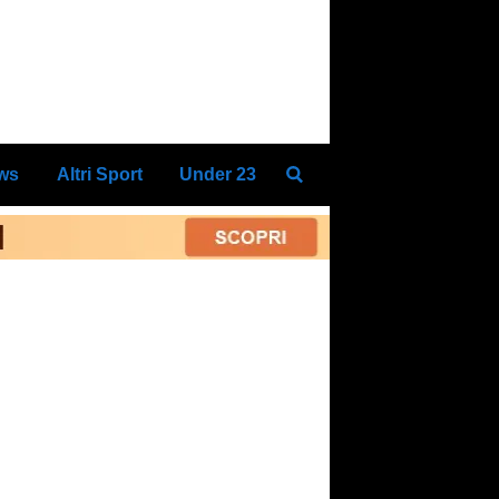
ews
Altri Sport
Under 23