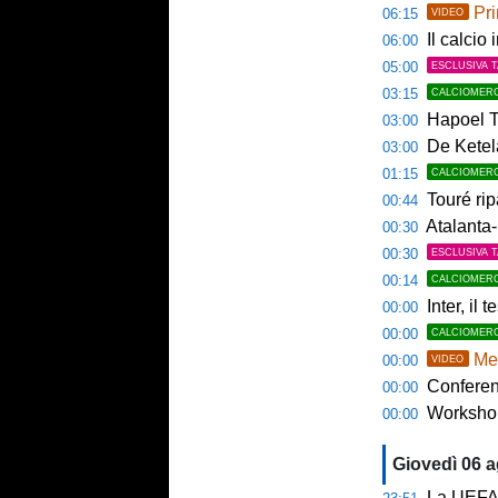
Pri
06:15
VIDEO
Il calcio 
06:00
05:00
ESCLUSIVA 
03:15
CALCIOMER
Hapoel Te
03:00
De Ketela
03:00
01:15
CALCIOMER
Touré rip
00:44
Atalanta-
00:30
00:30
ESCLUSIVA 
00:14
CALCIOMER
Inter, il 
00:00
00:00
CALCIOMER
Mem
00:00
VIDEO
Conference
00:00
Workshop Sp
00:00
Giovedì 06 
La UEFA n