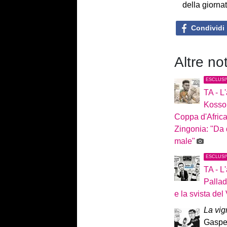
della giorna
Condividi
Altre no
ESCLUSI
TA - L
Kossou
Coppa d'Africa 
Zingonia: "Da 
male"
ESCLUSI
TA - L
Pallad
e la svista de
La vig
Gasper