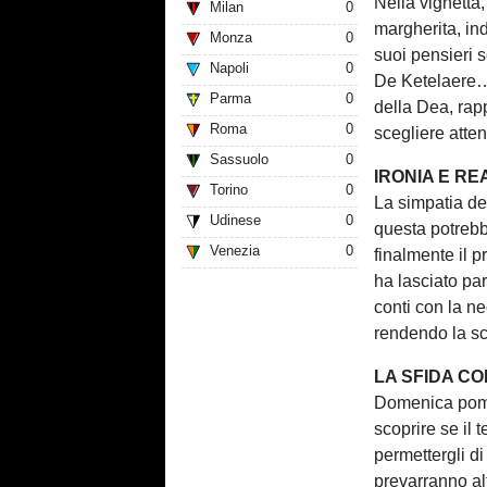
Nella vignetta,
Milan
0
margherita, ind
Monza
0
suoi pensieri 
Napoli
0
De Ketelaere… e
Parma
0
della Dea, rap
Roma
0
scegliere atten
Sassuolo
0
IRONIA E R
Torino
0
La simpatia de
Udinese
0
questa potrebb
Venezia
0
finalmente il p
ha lasciato par
conti con la n
rendendo la sce
LA SFIDA CO
Domenica pomer
scoprire se il
permettergli di
prevarranno alt