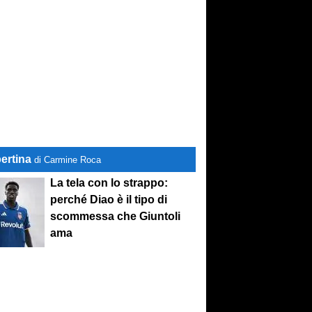
ertina
di Carmine Roca
La tela con lo strappo:
perché Diao è il tipo di
scommessa che Giuntoli
ama