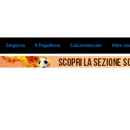
Zingonia
Il Pagellone
Calciomercato
Altre n