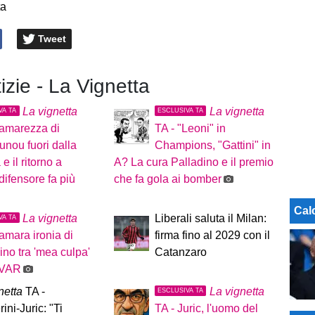
ta
Tweet
tizie - La Vignetta
La vignetta
La vignetta
VA TA
ESCLUSIVA TA
'amarezza di
TA - "Leoni" in
nou fuori dalla
Champions, "Gattini" in
e il ritorno a
A? La cura Palladino e il premio
difensore fa più
che fa gola ai bomber
Cal
La vignetta
Liberali saluta il Milan:
VA TA
'amara ironia di
firma fino al 2029 con il
ino tra 'mea culpa'
Catanzaro
l VAR
netta
TA -
La vignetta
ESCLUSIVA TA
ini-Juric: "Ti
TA - Juric, l'uomo del