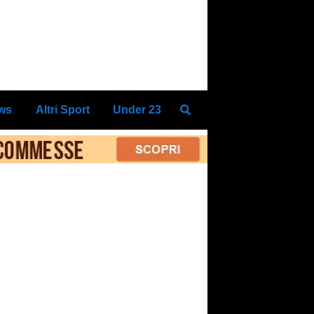
ews
Altri Sport
Under 23