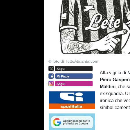
© foto di TuttoAtalanta.com
Segui
Alla vigilia di
Mi Piace
Piero Gasper
Segui
Maldini
, che s
ex squadra. Un
ironica che ve
simbolicament