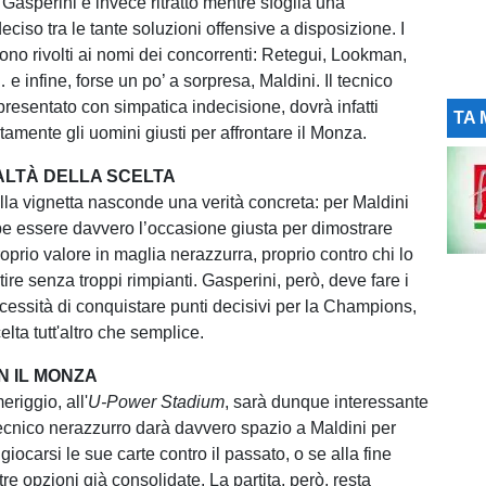
 Gasperini è invece ritratto mentre sfoglia una
eciso tra le tante soluzioni offensive a disposizione. I
sono rivolti ai nomi dei concorrenti: Retegui, Lookman,
 infine, forse un po’ a sorpresa, Maldini. Il tecnico
presentato con simpatica indecisione, dovrà infatti
TA 
tamente gli uomini giusti per affrontare il Monza.
EALTÀ DELLA SCELTA
lla vignetta nasconde una verità concreta: per Maldini
e essere davvero l’occasione giusta per dimostrare
roprio valore in maglia nerazzurra, proprio contro chi lo
tire senza troppi rimpianti. Gasperini, però, deve fare i
ecessità di conquistare punti decisivi per la Champions,
lta tutt'altro che semplice.
N IL MONZA
iggio, all'
U-Power
Stadium
, sarà dunque interessante
 tecnico nerazzurro darà davvero spazio a Maldini per
 giocarsi le sue carte contro il passato, o se alla fine
re opzioni già consolidate. La partita, però, resta