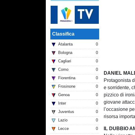
Classifica
Atalanta
0
Bologna
0
Cagliari
0
Como
0
DANIEL MALD
Fiorentina
0
Protagonista d
Frosinone
0
e sorridente, 
pizzico di iron
Genoa
0
giovane attacc
Inter
0
l’occasione pe
Juventus
0
risorsa importa
Lazio
0
IL DUBBIO A
Lecce
0