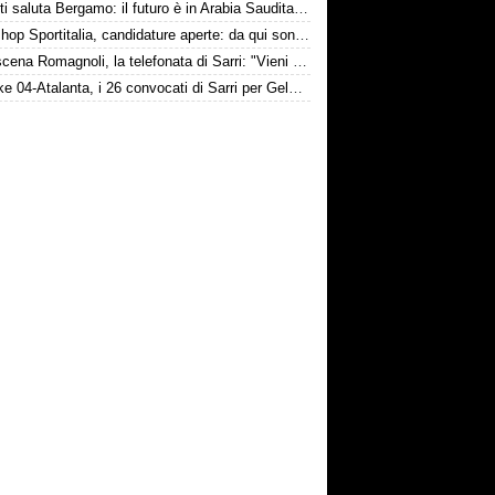
Djimsiti saluta Bergamo: il futuro è in Arabia Saudita! Tre milioni e firma biennale
Workshop Sportitalia, candidature aperte: da qui sono passate firme di Serie A
Retroscena Romagnoli, la telefonata di Sarri: "Vieni con me a Bergamo"
Schalke 04-Atalanta, i 26 convocati di Sarri per Gelsenkirchen