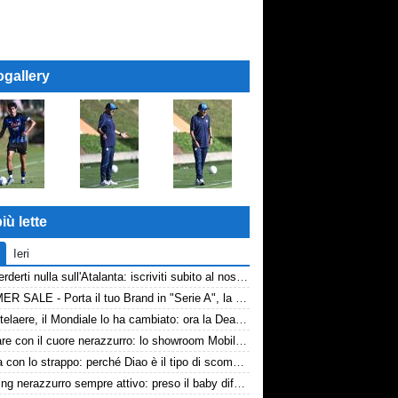
ogallery
iù lette
Ieri
Non perderti nulla sull'Atalanta: iscriviti subito al nostro canale WhatsApp!
SUMMER SALE - Porta il tuo Brand in "Serie A", la tua azienda e professione titolare nel cuore dell'Atalanta
De Ketelaere, il Mondiale lo ha cambiato: ora la Dea riparte da lui
Arredare con il cuore nerazzurro: lo showroom Mobilmondo a Osio Sotto. Quando essere di fede atalantina conviene
La tela con lo strappo: perché Diao è il tipo di scommessa che Giuntoli ama
Scouting nerazzurro sempre attivo: preso il baby difensore 2010 Levačić