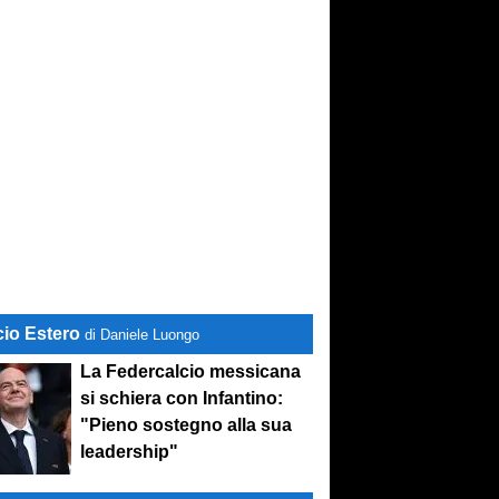
cio Estero
di Daniele Luongo
La Federcalcio messicana
si schiera con Infantino:
"Pieno sostegno alla sua
leadership"