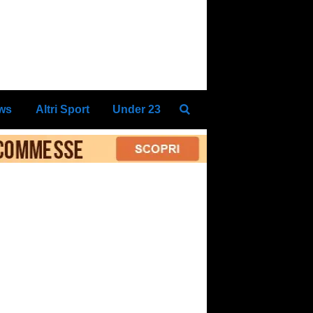
ews
Altri Sport
Under 23