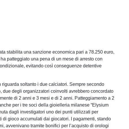
tata stabilita una sanzione economica pari a 78.250 euro,
 ha patteggiato una pena di un mese di arresto con
ondizionale, evitando così conseguenze detentive
n riguarda soltanto i due calciatori. Sempre secondo
 due degli organizzatori coinvolti avrebbero concordato
amente di 2 anni e 3 mesi e di 2 anni. Patteggiamento a 2
nche per i tre soci della gioielleria milanese “Elysium
nuta dagli investigatori uno dei punti utilizzati per
ti di gioco accumulati dai giocatori. I pagamenti, stando
oni, avvenivano tramite bonifici per l’acquisto di orologi