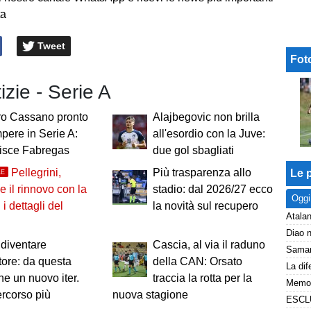
ta
Tweet
Fot
izie - Serie A
ro Cassano pronto
Alajbegovic non brilla
mpere in Serie A:
all'esordio con la Juve:
tisce Fabregas
due gol sbagliati
Pellegrini,
Più trasparenza allo
Le p
LE
le il rinnovo con la
stadio: dal 2026/27 ecco
Oggi
i dettagli del
la novità sul recupero
Atalan
diventare
Cascia, al via il raduno
tore: da questa
della CAN: Orsato
ne un nuovo iter.
traccia la rotta per la
ercorso più
nuova stagione