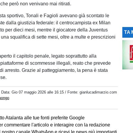
che però non venivano mai ritirati.
sta sportivo, Tonali e Fagioli avevano già scontato le
e dalla giustizia federale: il centrocampista ex Milan
to per dieci mesi, mentre il giocatore della Juventus
TA 
una squalifica di sette mesi, oltre a multe e prescrizioni
erto il capitolo penale, legato soprattutto alla
piattaforme di scommesse illegali, reato che prevede
 di arresto. Grazie al patteggiamento, la pena è stata
ese.
/ Data:
Gio 07 maggio 2026 alle 16:15
/ Fonte: gianlucadimarzio.com
Luongo
to Atalanta alle tue fonti preferite Google
er commentare l'articolo e interagire con la redazione
l nostro canale WhatsApp e ricevi le news più importanti