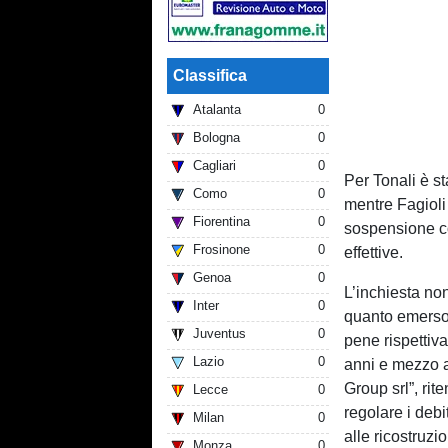
Classifica
Atalanta
0
Bologna
0
Cagliari
0
Per Tonali è s
Como
0
mentre Fagioli
Fiorentina
0
sospensione c
Frosinone
0
effettive.
Genoa
0
L’inchiesta no
Inter
0
quanto emerso,
Juventus
0
pene rispettiv
Lazio
0
anni e mezzo a
Group srl”, rite
Lecce
0
regolare i debi
Milan
0
alle ricostruzi
Monza
0