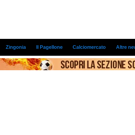
Zingonia
Il Pagellone
Calciomercato
Altre n