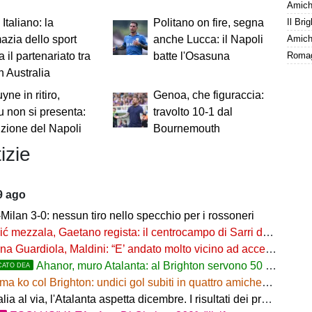
Amiche
Italiano: la
Politano on fire, segna
Amiche
azia dello sport
anche Lucca: il Napoli
a il partenariato tra
batte l'Osasuna
n Australia
yne in ritiro,
Genoa, che figuraccia:
 non si presenta:
travolto 10-1 dal
izione del Napoli
Bournemouth
izie
9 ago
ilan 3-0: nessun tiro nello specchio per i rossoneri
 mezzala, Gaetano regista: il centrocampo di Sarri decolla
a Guardiola, Maldini: “E’ andato molto vicino ad accettare”
Ahanor, muro Atalanta: al Brighton servono 50 milioni
CATO DEA
a ko col Brighton: undici gol subiti in quattro amichevoli
l via, l'Atalanta aspetta dicembre. I risultati dei preliminari, Vicenza subito fuori