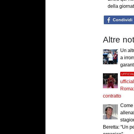
della giorna
Condividi
Altre not
Un alt
a irro
garan
UFFICIA
ufficia
Roma: 
contratto
Come 
allena
stagio
Beretta: “Un p