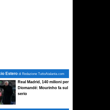
bancomat
! Diamo tempo a Sarri,
cio Estero
di Redazione TuttoAtalanta.com
Real Madrid, 140 milioni per
Diomandé: Mourinho fa sul
serio