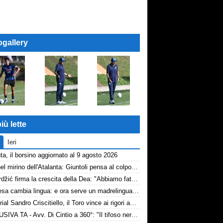
ogallery
iù lette
Ieri
ta, il borsino aggiornato al 9 agosto 2026
Diao nel mirino dell'Atalanta: Giuntoli pensa al colpo dal Como
Samardžić firma la crescita della Dea: "Abbiamo fatto vedere cosa possiamo fare"
La difesa cambia lingua: e ora serve un madrelingua della zona
Memorial Sandro Criscitiello, il Toro vince ai rigori ad Avellino
ESCLUSIVA TA - Avv. Di Cintio a 360°: "Il tifoso nerazzurro non può sentirsi trattato come un bancomat! Diamo tempo a Sarri, su Samardžić..."