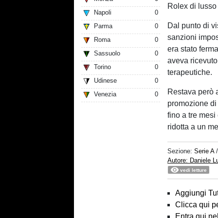
Rolex di lusso 
Napoli
0
Dal punto di vi
Parma
0
sanzioni impost
Roma
0
era stato ferma
Sassuolo
0
aveva ricevuto 
Torino
0
terapeutiche.
Udinese
0
Restava però ap
Venezia
0
promozione di 
fino a tre mesi
ridotta a un m
Sezione:
Serie A
Autore: Daniele 
vedi letture
Aggiungi Tut
Clicca qui p
Entra qui ne