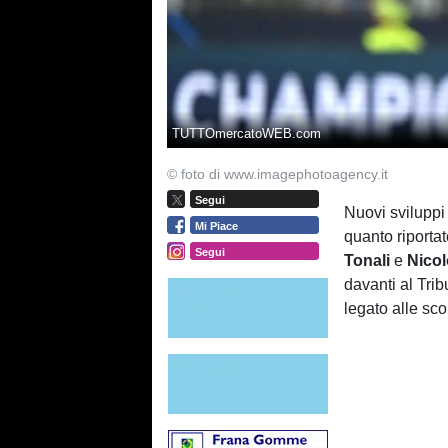
TUTTOmercatoWEB.com
© foto di www.imagephotoagency.it
Segui
Nuovi svilupp
Mi Piace
quanto riporta
Segui
Tonali
e
Nicol
davanti al Tri
legato alle sc