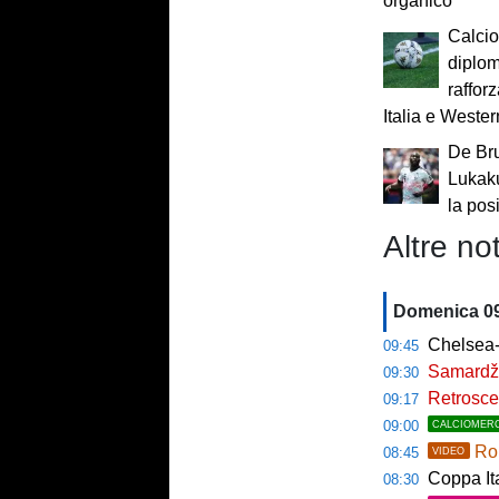
organico”
Calcio 
diplom
rafforz
Italia e Wester
De Bru
Lukaku
la pos
Altre not
Domenica 0
Chelsea-M
09:45
Samardžić
09:30
Retroscen
09:17
09:00
CALCIOMER
Rom
08:45
VIDEO
Coppa Italia a
08:30