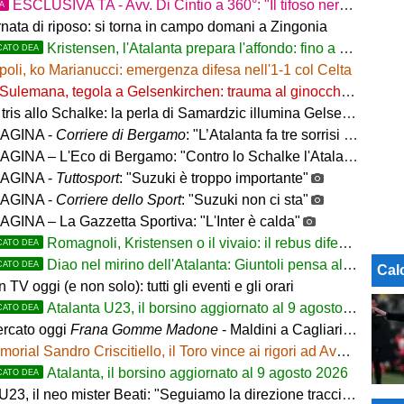
ESCLUSIVA TA - Avv. Di Cintio a 360°: "Il tifoso nerazzurro non può sentirsi trattato come un
TA
rnata di riposo: si torna in campo domani a Zingonia
Kristensen, l'Atalanta prepara l'affondo: fino a 25 milioni
CATO DEA
oli, ko Marianucci: emergenza difesa nell'1-1 col Celta
Sulemana, tegola a Gelsenkirchen: trauma al ginocchio sinistro
tris allo Schalke: la perla di Samardzic illumina Gelsenkirchen
AGINA -
Corriere di Bergamo
: "L’Atalanta fa tre sorrisi in Germania, ora il mercato"
NA – L'Eco di Bergamo: "Contro lo Schalke l'Atalanta vince 3-0"
AGINA -
Tuttosport
: "Suzuki è troppo importante"
AGINA -
Corriere dello Sport
: "Suzuki non ci sta"
GINA – La Gazzetta Sportiva: "L'Inter è calda"
Romagnoli, Kristensen o il vivaio: il rebus difesa dell'Atalanta
CATO DEA
Diao nel mirino dell'Atalanta: Giuntoli pensa al colpo dal Como
CATO DEA
Cal
in TV oggi (e non solo): tutti gli eventi e gli orari
Atalanta U23, il borsino aggiornato al 9 agosto 2026. Cantiere aperto per Beati
CATO DEA
rcato oggi
Frana Gomme Madone
- Maldini a Cagliari e Lukaku saluta il Napoli. L'Inter frena su Romero e Diaby
orial Sandro Criscitiello, il Toro vince ai rigori ad Avellino
Atalanta, il borsino aggiornato al 9 agosto 2026
CATO DEA
, il neo mister Beati: "Seguiamo la direzione tracciata dalla Prima Squadra"