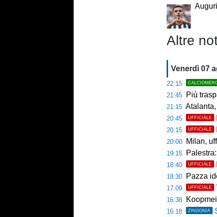
Auguri
Altre not
Venerdì 07 
22:15
CALCIOMER
Più trasp
21:45
Atalanta,
21:15
20:45
UFFICIALE
20:15
UFFICIALE
Milan, uffici
20:00
Palestra: 
19:15
18:40
UFFICIALE
Pazza ide
18:30
17:09
UFFICIALE
Koopmein
16:38
16:18
ZINGONIA