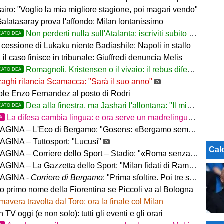
airo: "Voglio la mia migliore stagione, poi magari vendo"
Galatasaray prova l'affondo: Milan lontanissimo
Non perderti nulla sull'Atalanta: iscriviti subito al nostro canale WhatsApp!
CATO DEA
cessione di Lukaku niente Badiashile: Napoli in stallo
 il caso finisce in tribunale: Giuffredi denuncia Melis
Romagnoli, Kristensen o il vivaio: il rebus difesa dell'Atalanta
CATO DEA
aghi rilancia Scamacca: "Sarà il suo anno"
uole Enzo Fernandez al posto di Rodri
Dea alla finestra, ma Jashari l'allontana: "Il mio cuore è sempre stato rossonero"
CATO DEA
La difesa cambia lingua: e ora serve un madrelingua della zona
TA
– L'Eco di Bergamo: "Gosens: «Bergamo sempre casa mia. Incuriosito da Sarri»"
GINA – Tuttosport: "Lucusì"
Cal
INA – Corriere dello Sport – Stadio: "«Roma senza limiti»"
INA – La Gazzetta dello Sport: "Milan fidati di Ramos"
AGINA -
Corriere di Bergamo
: "Prima sfoltire. Poi tre settimane per gli altri innesti"
no primo nome della Fiorentina se Piccoli va al Bologna
mavera travolta dal Toro: ora la finale col Milan
in TV oggi (e non solo): tutti gli eventi e gli orari