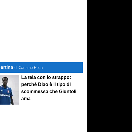
ertina
di Carmine Roca
La tela con lo strappo:
perché Diao è il tipo di
scommessa che Giuntoli
ama