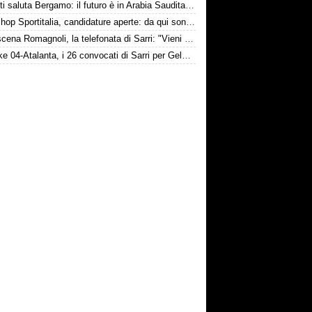
Djimsiti saluta Bergamo: il futuro è in Arabia Saudita! Tre milioni e firma biennale
Workshop Sportitalia, candidature aperte: da qui sono passate firme di Serie A
Retroscena Romagnoli, la telefonata di Sarri: "Vieni con me a Bergamo"
Schalke 04-Atalanta, i 26 convocati di Sarri per Gelsenkirchen