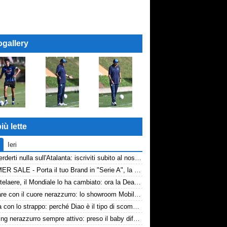
ogallery
iù lette
Ieri
Non perderti nulla sull'Atalanta: iscriviti subito al nostro canale WhatsApp!
SUMMER SALE - Porta il tuo Brand in "Serie A", la tua azienda e professione titolare nel cuore dell'Atalanta
De Ketelaere, il Mondiale lo ha cambiato: ora la Dea riparte da lui
Arredare con il cuore nerazzurro: lo showroom Mobilmondo a Osio Sotto. Quando essere di fede atalantina conviene
La tela con lo strappo: perché Diao è il tipo di scommessa che Giuntoli ama
Scouting nerazzurro sempre attivo: preso il baby difensore 2010 Levačić