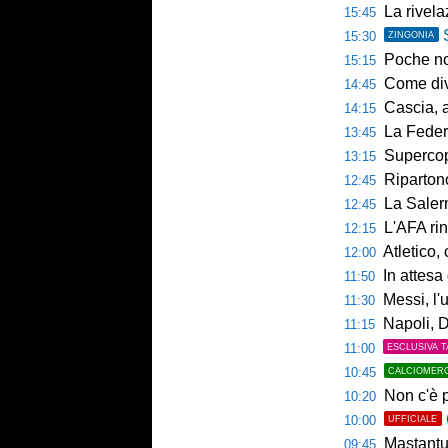
La rivelazio
15:45
15:30
ZINGONIA
Poche novi
15:15
Come diventar
14:45
Cascia, al 
14:15
La Federcalc
13:45
Supercoppa UE
13:15
Ripartono
12:45
La Salerni
12:45
L'AFA rinn
12:15
Atletico,
12:00
In attesa d
11:50
Messi, l'u
11:30
Napoli, De
11:15
11:00
ESCLUSIVA T
10:45
CALCIOMER
Non c'è p
10:20
10:00
UFFICIALE
Mastantuo
09:45