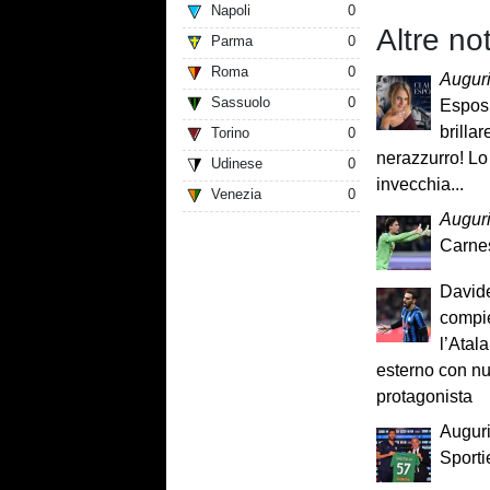
Napoli
0
Altre not
Parma
0
Roma
0
Auguri
Sassuolo
0
Esposi
brilla
Torino
0
nerazzurro! Lo 
Udinese
0
invecchia...
Venezia
0
Augur
Carne
David
compie
l’Atal
esterno con n
protagonista
Auguri
Sporti