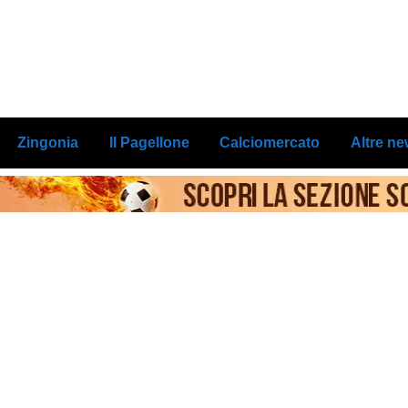
Zingonia
Il Pagellone
Calciomercato
Altre n