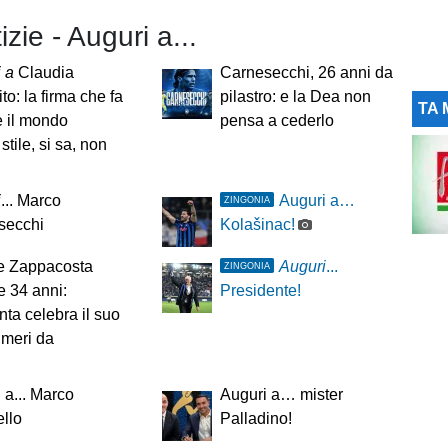
izie - Auguri a...
 a
Claudia
Carnesecchi, 26 anni da
to: la firma che fa
pilastro: e la Dea non
TA 
re il mondo
pensa a cederlo
stile, si sa, non
i
... Marco
Auguri a…
ZINGONIA
secchi
Kolašinac!
e Zappacosta
Auguri
...
ZINGONIA
 34 anni:
Presidente!
anta celebra il suo
umeri da
 a... Marco
Auguri a… mister
ello
Palladino!