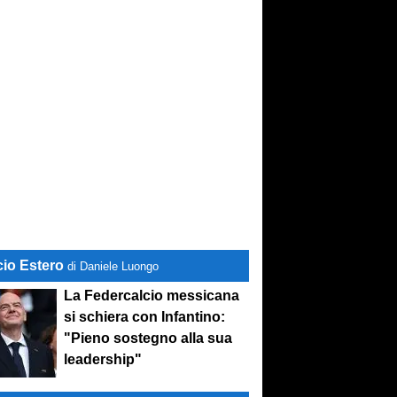
cio Estero
di Daniele Luongo
La Federcalcio messicana
si schiera con Infantino:
"Pieno sostegno alla sua
leadership"