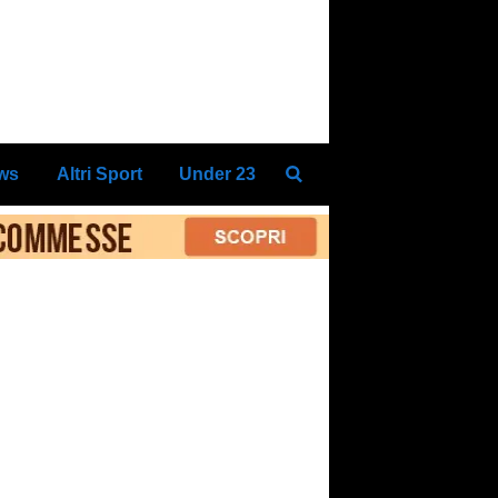
ews
Altri Sport
Under 23