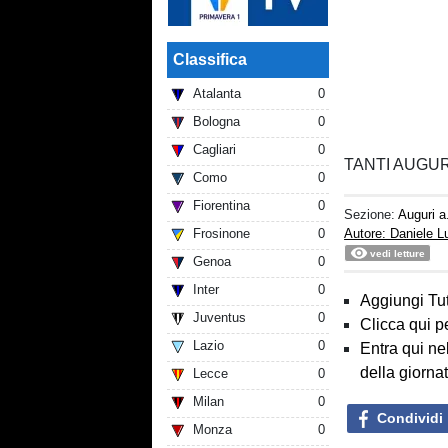
Classifica
Atalanta
0
Bologna
0
Cagliari
0
TANTI AUGU
Como
0
Fiorentina
0
Sezione:
Auguri a.
Frosinone
0
Autore: Daniele 
vedi letture
Genoa
0
Inter
0
Aggiungi Tut
Juventus
0
Clicca qui p
Lazio
0
Entra qui ne
della giorna
Lecce
0
Milan
0
Condividi
Monza
0