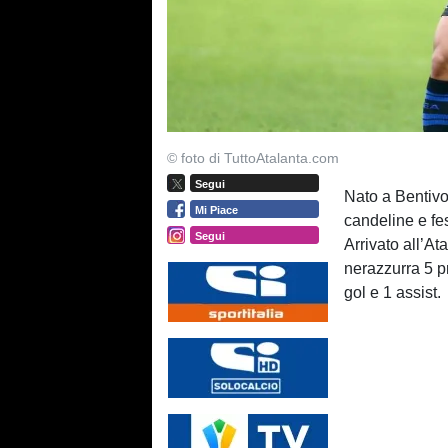
© foto di TuttoAtalanta.com
Segui
Nato a Bentivo
Mi Piace
candeline e fe
Segui
Arrivato all’At
nerazzurra 5 pr
gol e 1 assist.