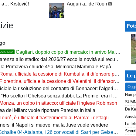
 a… Krstović!
Auguri a.. de Roon
izie
Fot
ago
Cagliari, doppio colpo di mercato: in arrivo Maldini e Kevin Carlos
CATO DEA
arenza allo stadio: dal 2026/27 ecco la novità sul recupero
 la Primavera chiude 4ª al Memorial Mamma e Papà Cairo
Roma, ufficiale la cessione di Kumbulla: il difensore passa al Rayo Vallecano
Le p
Fiorentina, ufficiale la cessione di Valentini: il difensore passa al Deportivo Alavés
Oggi
ale la risoluzione del contratto di Bennacer: l'algerino saluta dopo sette anni
"Ho scelto il Chelsea senza dubbi. La Premier era il mio sogno"
Monza, un colpo in attacco: ufficiale l'inglese Robinson
a del Milan: vuole riportare Paredes in Italia
Touré, è ufficiale il trasferimento al Parma: i dettagli
ers, il Napoli si muove: ma la Juve vuole vendere
Schalke 04-Atalanta, i 26 convocati di Sarri per Gelsenkirchen