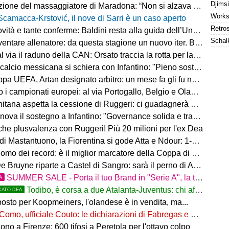
ne del massaggiatore di Maradona: “Non si alzava dal letto, ero preoccupato”
Scamacca-Krstović, il nove di Sarri è un caso aperto
tà e tante conferme: Baldini resta alla guida dell’Under 21
e allenatore: da questa stagione un nuovo iter. Beretta: “Un percorso più organico”
via il raduno della CAN: Orsato traccia la rotta per la nuova stagione
io messicana si schiera con Infantino: "Pieno sostegno alla sua leadership"
FA, Artan designato arbitro: un mese fa gli fu negato l'ingresso negli Stati Uniti
 i campionati europei: al via Portogallo, Belgio e Olanda
tana aspetta la cessione di Ruggeri: ci guadagnerà qualcosa
ova il sostegno a Infantino: "Governance solida e trasparente"
 che plusvalenza con Ruggeri! Più 20 milioni per l'ex Dea
i Mastantuono, la Fiorentina si gode Atta e Ndour: 1-1 col Deportivo
omo dei record: è il miglior marcatore della Coppa di Lega
 Bruyne riparte a Castel di Sangro: sarà il perno di Allegri
SUMMER SALE - Porta il tuo Brand in "Serie A", la tua azienda e professione titolare nel cuore dell'Atalanta
A
Todibo, è corsa a due Atalanta-Juventus: chi affonderà il colpo?
CATO DEA
osto per Koopmeiners, l'olandese è in vendita, ma...
Como, ufficiale Couto: le dichiarazioni di Fabregas e del brasiliano
no a Firenze: 600 tifosi a Peretola per l'ottavo colpo