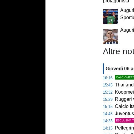
protagonista
Auguri
Sporti
Auguri
Altre not
Giovedì 06 
16:16
CALCIOMER
Thailandia,
15:45
Koopmeine
15:32
Ruggeri ver
15:29
Calcio Italian
15:15
Juventus, 
14:45
14:33
ESCLUSIVA 
Pellegrin
14:15