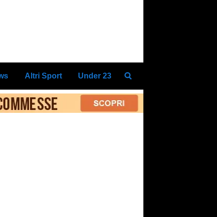
ews
Altri Sport
Under 23