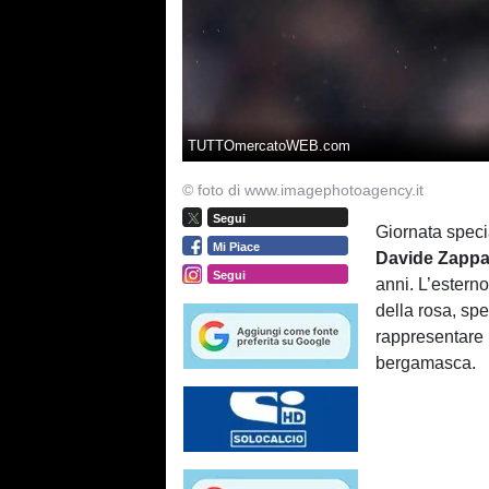
TUTTOmercatoWEB.com
© foto di www.imagephotoagency.it
Segui
Giornata speci
Mi Piace
Davide Zappa
Segui
anni. L’esterno
della rosa, sp
rappresentare 
bergamasca.