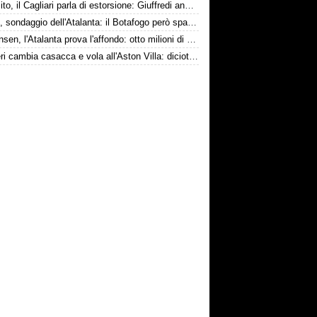
Esposito, il Cagliari parla di estorsione: Giuffredi annuncia denuncia
Danilo, sondaggio dell'Atalanta: il Botafogo però spara alto
Kristensen, l'Atalanta prova l'affondo: otto milioni di distanza
Ruggeri cambia casacca e vola all'Aston Villa: diciotto milioni più bonus