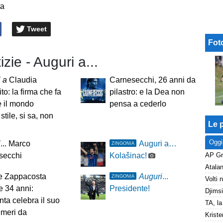
ta
Tweet
Fot
izie - Auguri a...
 a
Claudia
Carnesecchi, 26 anni da
to: la firma che fa
pilastro: e la Dea non
re il mondo
pensa a cederlo
stile, si sa, non
Le p
Oggi
i
... Marco
Auguri a…
ZINGONIA
secchi
Kolašinac!
e Zappacosta
Auguri
...
ZINGONIA
 34 anni:
Presidente!
anta celebra il suo
umeri da
Kriste