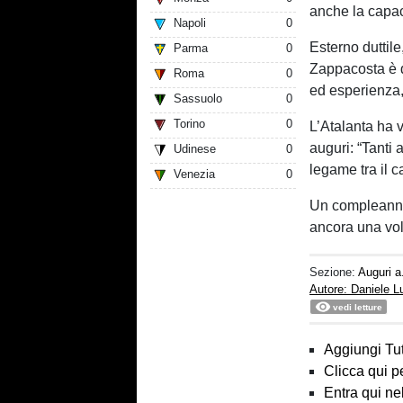
anche la capaci
Napoli
0
Esterno duttile
Parma
0
Zappacosta è d
Roma
0
ed esperienza,
Sassuolo
0
Torino
0
L’Atalanta ha 
auguri: “Tanti
Udinese
0
legame tra il c
Venezia
0
Un compleanno 
ancora una vol
Sezione:
Auguri a.
Autore: Daniele 
vedi letture
Aggiungi Tut
Clicca qui p
Entra qui ne