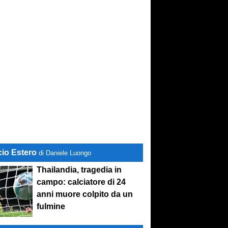
cio Estero
di Daniele Luongo
Thailandia, tragedia in
campo: calciatore di 24
anni muore colpito da un
fulmine