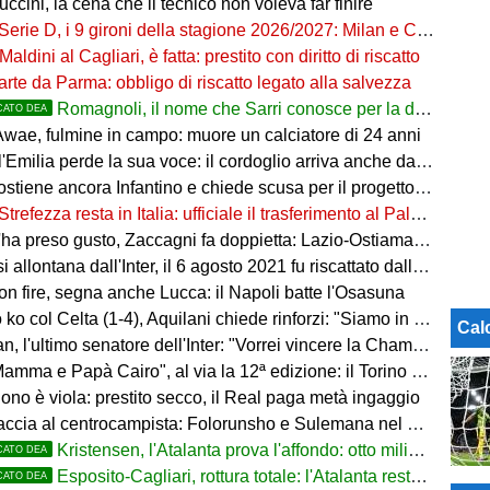
uccini, la cena che il tecnico non voleva far finire
Serie D, i 9 gironi della stagione 2026/2027: Milan e Chievo nel B, le bergamasche...
Maldini al Cagliari, è fatta: prestito con diritto di riscatto
arte da Parma: obbligo di riscatto legato alla salvezza
Romagnoli, il nome che Sarri conosce per la difesa nerazzurra
CATO DEA
wae, fulmine in campo: muore un calciatore di 24 anni
'Emilia perde la sua voce: il cordoglio arriva anche dal pallone
ostiene ancora Infantino e chiede scusa per il progetto FFE
Strefezza resta in Italia: ufficiale il trasferimento al Palermo
ha preso gusto, Zaccagni fa doppietta: Lazio-Ostiamare 4-0
allontana dall'Inter, il 6 agosto 2021 fu riscattato dalla Dea
on fire, segna anche Lucca: il Napoli batte l'Osasuna
 col Celta (1-4), Aquilani chiede rinforzi: "Siamo in difficoltà"
Cal
, l'ultimo senatore dell'Inter: "Vorrei vincere la Champions"
ma e Papà Cairo", al via la 12ª edizione: il Torino sogna il poker
ono è viola: prestito secco, il Real paga metà ingaggio
accia al centrocampista: Folorunsho e Sulemana nel mirino
Kristensen, l'Atalanta prova l'affondo: otto milioni di distanza
CATO DEA
Esposito-Cagliari, rottura totale: l'Atalanta resta alla finestra
CATO DEA