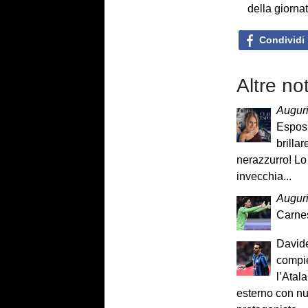
della giorna
Condividi
Altre not
Auguri
Esposi
brilla
nerazzurro! Lo 
invecchia...
Augur
Carne
David
compie
l’Atal
esterno con n