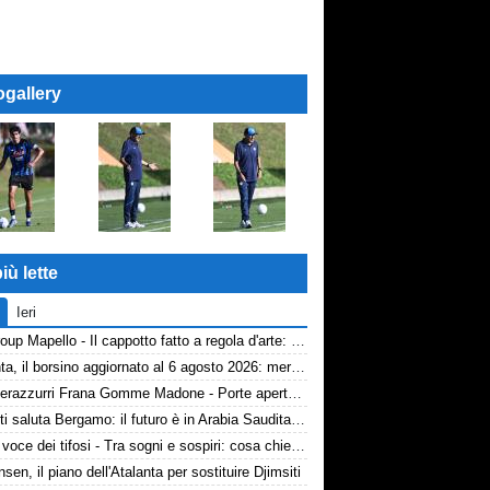
ogallery
iù lette
Ieri
AP Group Mapello - Il cappotto fatto a regola d'arte: qualità certificata ICMQ
Atalanta, il borsino aggiornato al 6 agosto 2026: mercato in entrata ancora in stand-by. Si lavora sulle cessioni
Volti nerazzurri Frana Gomme Madone - Porte aperte alla New Balance Arena: i volti dei tifosi della Dea
Djimsiti saluta Bergamo: il futuro è in Arabia Saudita! Tre milioni e firma biennale
TA, la voce dei tifosi - Tra sogni e sospiri: cosa chiedono davvero i tifosi dell'Atalanta
nsen, il piano dell'Atalanta per sostituire Djimsiti