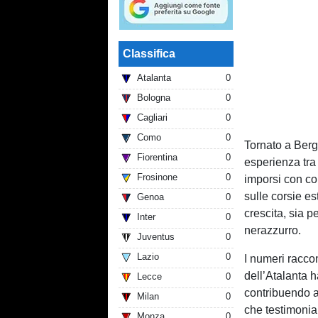
Classifica
Atalanta
0
Bologna
0
Cagliari
0
Como
0
Tornato a Ber
Fiorentina
0
esperienza tr
Frosinone
0
imporsi con co
sulle corsie es
Genoa
0
crescita, sia p
Inter
0
nerazzurro.
Juventus
0
Lazio
0
I numeri racco
dell’Atalanta h
Lecce
0
contribuendo a
Milan
0
che testimonian
Monza
0