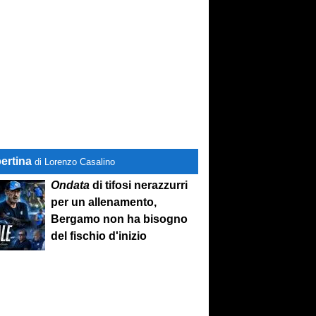
ertina
di Lorenzo Casalino
Ondata
di tifosi nerazzurri
per un allenamento,
Bergamo non ha bisogno
del fischio d'inizio