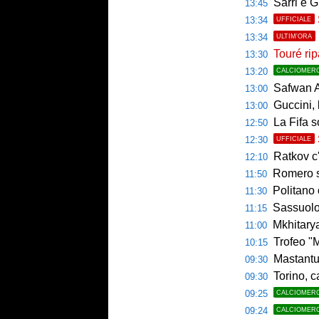
Sarri e G
13:45
13:34
UFFICIALE
13:34
ULTIM'ORA
Touré rip
13:30
13:20
CALCIOMER
Safwan A
13:00
Guccini, l
13:00
La Fifa s
12:50
12:30
UFFICIALE
Ratkov c'
12:10
Romero si 
11:50
Politano 
11:30
Sassuolo ko
11:15
Mkhitaryan
11:00
Trofeo "Mam
10:15
Mastantu
09:30
Torino, c
09:30
09:25
CALCIOMER
09:24
CALCIOMER