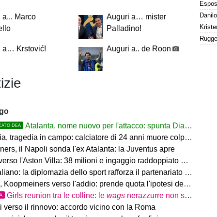
 a... Marco
Auguri a… mister
ello
Palladino!
 a… Krstović!
Auguri a.. de Roon
izie
ago
Atalanta, nome nuovo per l'attacco: spunta Diao del Como
CATO DEA
 tragedia in campo: calciatore di 24 anni muore colpito da un fulmine
rs, il Napoli sonda l'ex Atalanta: la Juventus apre
so l'Aston Villa: 38 milioni e ingaggio raddoppiato a 5 Mln a stagione
o: la diplomazia dello sport rafforza il partenariato tra Italia e Western Australia
Koopmeiners verso l'addio: prende quota l'ipotesi del prestito
Girls reunion tra le colline: le
wags
nerazzurre non si perdono di vista
TA
i verso il rinnovo: accordo vicino con la Roma