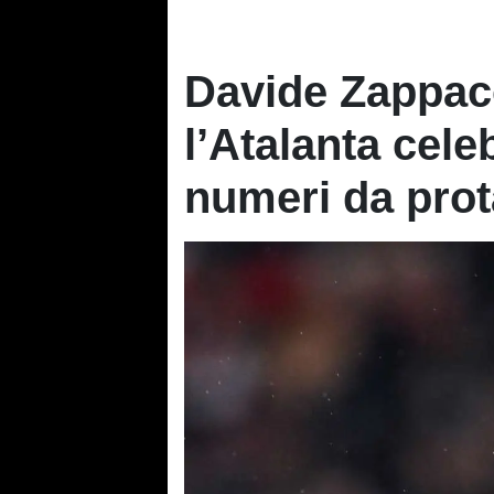
Davide Zappac
l’Atalanta cele
numeri da prot