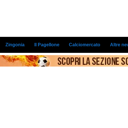
Zingonia
Il Pagellone
Calciomercato
Altre n