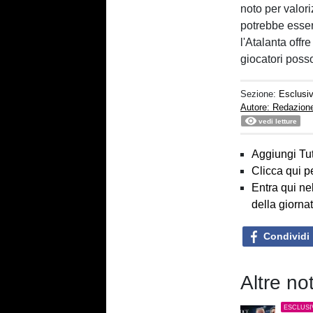
noto per valoriz
potrebbe essere
l'Atalanta off
giocatori poss
Sezione:
Esclusi
Autore: Redazion
vedi letture
Aggiungi Tut
Clicca qui p
Entra qui ne
della giorna
Condividi
Altre no
ESCLUSI