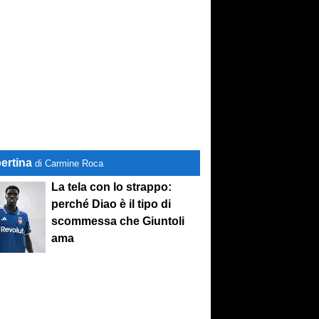
ertina
di Carmine Roca
La tela con lo strappo:
perché Diao è il tipo di
scommessa che Giuntoli
ama