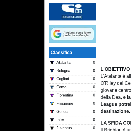
Classifica
Atalanta
0
L'OBIETTIVO
Bologna
0
L'Atalanta è al
Cagliari
0
O'Riley del Cel
Como
0
giovane centro
Fiorentina
0
della Dea,
e l
Frosinone
0
League potreb
destinazione.
Genoa
0
Inter
0
LA SFIDA CO
Juventus
0
Il Brighton è u