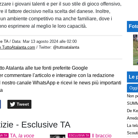
zare i giovani talenti e per il suo stile di gioco offensivo,
 il fattore decisivo nella scelta del danese. Inoltre,
re un ambiente competitivo ma anche familiare, dove i
ono esprimere al meglio le loro capacità.
Fot
ve TA
/ Data:
Mar 13 agosto 2024 alle 02:00
e TuttoAtalanta.com
/ Twitter:
@tuttoatalanta
to Atalanta alle tue fonti preferite Google
er commentare l'articolo e interagire con la redazione
Le p
l nostro canale WhatsApp e ricevi le news più importanti
Oggi
ta
Tweet
tizie - Esclusive TA
TA,
la voce
Il braccio
VA TA
ESCLUSIVA TA