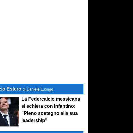
cio Estero
di Daniele Luongo
La Federcalcio messicana
si schiera con Infantino:
"Pieno sostegno alla sua
leadership"