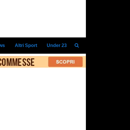
ews
Altri Sport
Under 23