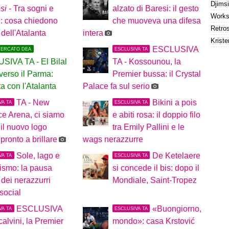
osi
- Tra sogni e
alzato di Baresi: il gesto
i: cosa chiedono
che muoveva una difesa
 dell'Atalanta
intera
Kriste
ESCLUSIVA
MERCATO DEA
ESCLUSIVA TA
SIVA TA - El Bilal
TA - Kossounou, la
verso il Parma:
Premier bussa: il Crystal
a con l'Atalanta
Palace fa sul serio
TA - New
Bikini a pois
VA TA
ESCLUSIVA TA
e Arena, ci siamo
e abiti rosa: il doppio filo
 il nuovo logo
tra Emily Pallini e le
 pronto a brillare
wags nerazzurre
Sole, lago e
De Ketelaere
VA TA
ESCLUSIVA TA
rismo: la pausa
si concede il bis: dopo il
dei nerazzurri
Mondiale, Saint-Tropez
social
ESCLUSIVA
«Buongiorno,
VA TA
ESCLUSIVA TA
calvini, la Premier
mondo»: casa Krstović