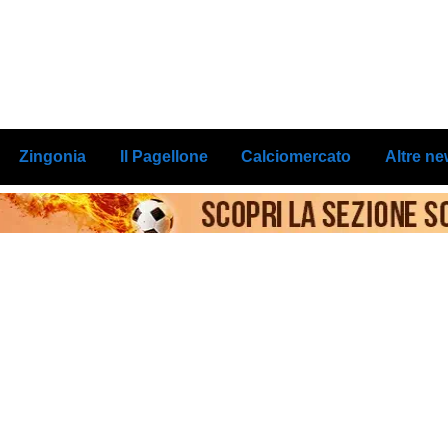
Zingonia
Il Pagellone
Calciomercato
Altre n