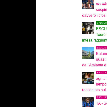
dei tif
sospir
davvero i tifosi
CALCIO
ESCLU
Touré 
intesa raggiunt
ESCLUSI
Balanc
quasi:
dell'Atalanta è
ESCLUSI
agritu
lampo 
raccontata sui 
ESCLUSI
TA - S