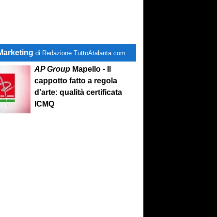
Marketing
di Redazione TuttoAtalanta.com
AP Group
Mapello - Il
cappotto fatto a regola
d'arte: qualità certificata
ICMQ