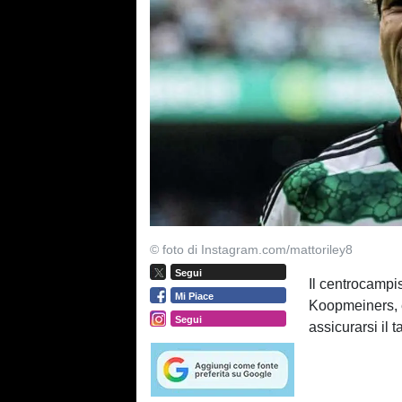
© foto di Instagram.com/mattoriley8
Segui
Il centrocampis
Mi Piace
Koopmeiners, e
Segui
assicurarsi il 