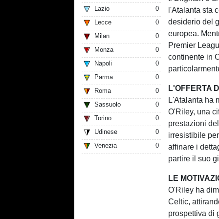
Lazio
0
l'Atalanta sta 
desiderio del 
Lecce
0
europea. Mentre
Milan
0
Premier League,
Monza
0
continente in
Napoli
0
particolarmente
Parma
0
L'OFFERTA 
Roma
0
L'Atalanta ha m
Sassuolo
0
O'Riley, una ci
Torino
0
prestazioni del
Udinese
0
irresistibile pe
Venezia
0
affinare i dett
partire il suo g
LE MOTIVAZ
O'Riley ha dim
Celtic, attirand
prospettiva di