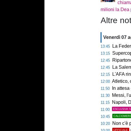
chiama
milioni la Dea
Altre not
Venerdì 07 
La Federcalc
13:45
Supercoppa UE
13:15
Ripartono
12:45
La Salerni
12:45
L'AFA rinn
12:15
Atletico,
12:00
In attesa d
11:50
Messi, l'u
11:30
Napoli, De
11:15
11:00
ESCLUSIVA T
10:45
CALCIOMER
Non c'è p
10:20
10:00
UFFICIALE