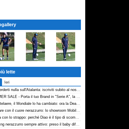
ogallery
iù lette
Ieri
Non perderti nulla sull'Atalanta: iscriviti subito al nostro canale WhatsApp!
SUMMER SALE - Porta il tuo Brand in "Serie A", la tua azienda e professione titolare nel cuore dell'Atalanta
De Ketelaere, il Mondiale lo ha cambiato: ora la Dea riparte da lui
Arredare con il cuore nerazzurro: lo showroom Mobilmondo a Osio Sotto. Quando essere di fede atalantina conviene
La tela con lo strappo: perché Diao è il tipo di scommessa che Giuntoli ama
Scouting nerazzurro sempre attivo: preso il baby difensore 2010 Levačić