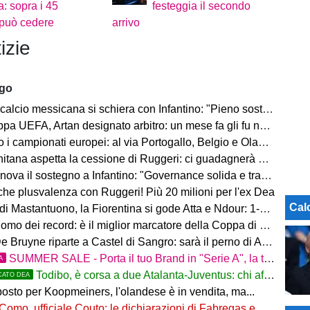
: sopra i 45
festeggia il secondo
 può cedere
arrivo
izie
ago
io messicana si schiera con Infantino: "Pieno sostegno alla sua leadership"
FA, Artan designato arbitro: un mese fa gli fu negato l'ingresso negli Stati Uniti
 i campionati europei: al via Portogallo, Belgio e Olanda
tana aspetta la cessione di Ruggeri: ci guadagnerà qualcosa
ova il sostegno a Infantino: "Governance solida e trasparente"
 che plusvalenza con Ruggeri! Più 20 milioni per l'ex Dea
Cal
i Mastantuono, la Fiorentina si gode Atta e Ndour: 1-1 col Deportivo
omo dei record: è il miglior marcatore della Coppa di Lega
 Bruyne riparte a Castel di Sangro: sarà il perno di Allegri
SUMMER SALE - Porta il tuo Brand in "Serie A", la tua azienda e professione titolare nel cuore dell'Atalanta
A
Todibo, è corsa a due Atalanta-Juventus: chi affonderà il colpo?
CATO DEA
osto per Koopmeiners, l'olandese è in vendita, ma...
Como, ufficiale Couto: le dichiarazioni di Fabregas e del brasiliano