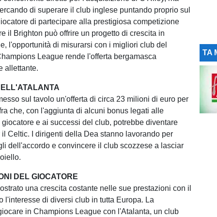
cercando di superare il club inglese puntando proprio sul
giocatore di partecipare alla prestigiosa competizione
 il Brighton può offrire un progetto di crescita in
 l'opportunità di misurarsi con i migliori club del
TA 
 Champions League rende l'offerta bergamasca
 allettante.
DELL'ATALANTA
esso sul tavolo un'offerta di circa 23 milioni di euro per
fra che, con l'aggiunta di alcuni bonus legati alle
 giocatore e ai successi del club, potrebbe diventare
r il Celtic. I dirigenti della Dea stanno lavorando per
agli dell'accordo e convincere il club scozzese a lasciar
ioiello.
IONI DEL GIOCATORE
ostrato una crescita costante nelle sue prestazioni con il
o l'interesse di diversi club in tutta Europa. La
 giocare in Champions League con l'Atalanta, un club