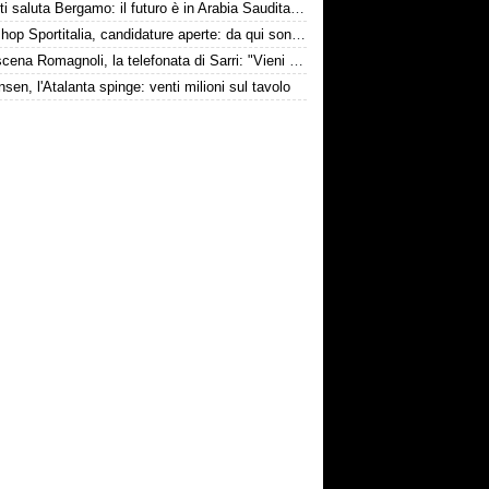
Djimsiti saluta Bergamo: il futuro è in Arabia Saudita! Tre milioni e firma biennale
Workshop Sportitalia, candidature aperte: da qui sono passate firme di Serie A
Retroscena Romagnoli, la telefonata di Sarri: "Vieni con me a Bergamo"
nsen, l'Atalanta spinge: venti milioni sul tavolo