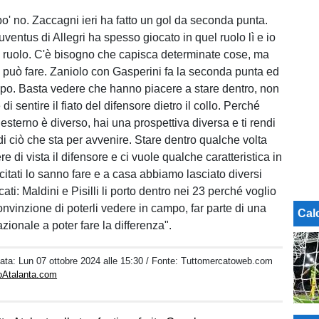
po' no. Zaccagni ieri ha fatto un gol da seconda punta.
ventus di Allegri ha spesso giocato in quel ruolo lì e io
l ruolo. C'è bisogno che capisca determinate cose, ma
può fare. Zaniolo con Gasperini fa la seconda punta ed
mpo. Basta vedere che hanno piacere a stare dentro, non
di sentire il fiato del difensore dietro il collo. Perché
sterno è diverso, hai una prospettiva diversa e ti rendi
i ciò che sta per avvenire. Stare dentro qualche volta
re di vista il difensore e ci vuole qualche caratteristica in
i citati lo sanno fare e a casa abbiamo lasciato diversi
cati: Maldini e Pisilli li porto dentro nei 23 perché voglio
onvinzione di poterli vedere in campo, far parte di una
Cal
azionale a poter fare la differenza".
Data:
Lun 07 ottobre 2024 alle 15:30
/ Fonte: Tuttomercatoweb.com
toAtalanta.com