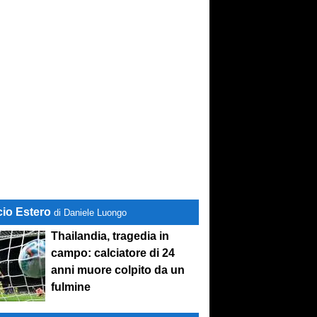
cio Estero
di Daniele Luongo
Thailandia, tragedia in
campo: calciatore di 24
anni muore colpito da un
fulmine