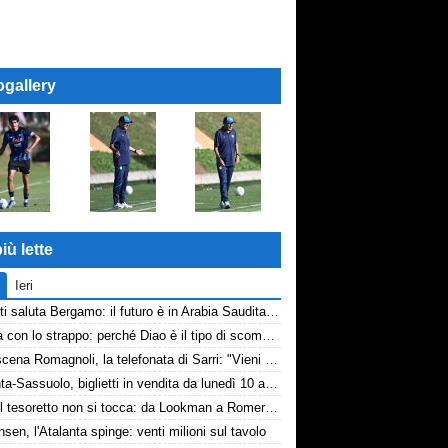
ogallery
iù lette
Ieri
Djimsiti saluta Bergamo: il futuro è in Arabia Saudita! Tre milioni e firma biennale
La tela con lo strappo: perché Diao è il tipo di scommessa che Giuntoli ama
Retroscena Romagnoli, la telefonata di Sarri: "Vieni con me a Bergamo"
Atalanta-Sassuolo, biglietti in vendita da lunedì 10 agosto
Inter, il tesoretto non si tocca: da Lookman a Romero, un anno di rinunce
nsen, l'Atalanta spinge: venti milioni sul tavolo