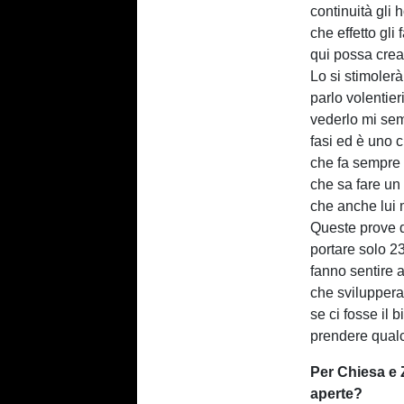
continuità gli
che effetto gli
qui possa crear
Lo si stimolerà
parlo volentier
vederlo mi sem
fasi ed è uno 
che fa sempre 
che sa fare un 
che anche lui 
Queste prove d
portare solo 23
fanno sentire a
che svilupperan
se ci fosse il
prendere qual
Per Chiesa e
aperte?