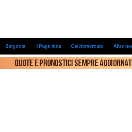
Zingonia
Il Pagellone
Calciomercato
Altre n