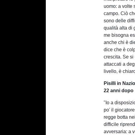
uomo: a volte s
campo. Ciò che
sono delle dif
qualità alta di
me bisogna ess
anche chi è die
dice che è colp
crescita. Se si
attaccati a deg
livello, è chia
Pisilli in Naz
22 anni dopo
"Io a disposizi
po' il giocator
regge botta nei
difficile ripre
avversaria: a 