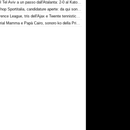
Hapoel Tel Aviv a un passo dall'Atalanta: 2-0 al Katowice
Workshop Sportitalia, candidature aperte: da qui sono passate firme di Serie A
Conference League, tris dell'Ajax e Twente tennistico con gol di Pjaca
Memorial Mamma e Papà Cairo, sonoro ko della Primavera contro il Toro