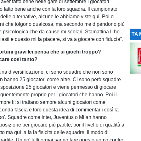
aver fatto bene nelle gare di settembre i giocatori
no fatto bene anche con la loro squadra. Il campionato
elle alternative, alcune le abbiamo viste qui. Poi ci
tuni che tolgono qualcosa, ma secondo me dipendono più
e psicologica che da cause muscolari. Stamattina li ho
TA 
usiasti e questo mi fa piacere, si va a giocare con fiducia".
infortuni gravi lei pensa che si giochi troppo?
are così tanto?
una diversificazione, ci sono squadre che non sono
on hanno 25 giocatori come altre. Ci sono però squadre
sposizione 25 giocatori e viene permesso di giocare
quentemente proprio per i giocatori che hanno. Poi il
mpre lì: si trattano sempre alcuni giocatori come
econda fascia e loro questa idea di commentarli così la
o'. Squadre come Inter, Juventus o Milan hanno
posizione per giocare più partite, poi il livello di qualità a
tto ma qui la fa la fisicità delle squadre, il modo di
 partite. Un po' tutti ormai sanno fare questo uomo contro