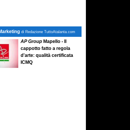
Marketing
di Redazione TuttoAtalanta.com
AP Group
Mapello - Il
cappotto fatto a regola
d'arte: qualità certificata
ICMQ