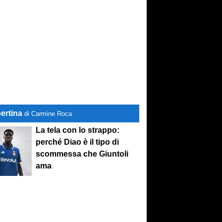
ertina
di Carmine Roca
La tela con lo strappo:
perché Diao è il tipo di
scommessa che Giuntoli
ama