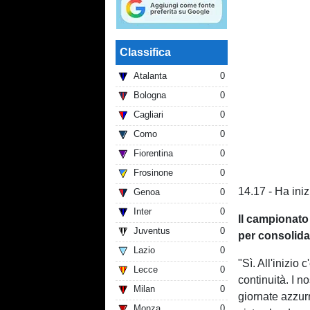
Classifica
Atalanta
0
Bologna
0
Cagliari
0
Como
0
Fiorentina
0
Frosinone
0
14.17 - Ha ini
Genoa
0
Inter
0
Il campionato 
Juventus
0
per consolida
Lazio
0
"Sì. All'inizio
Lecce
0
continuità. I 
Milan
0
giornate azzurr
Monza
0