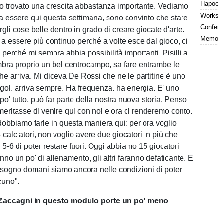
 ho trovato una crescita abbastanza importante. Vediamo
 fa essere qui questa settimana, sono convinto che stare
gli cose belle dentro in grado di creare giocate d'arte.
 a essere più continuo perché a volte esce dal gioco, ci
i perché mi sembra abbia possibilità importanti. Pisilli a
bra proprio un bel centrocampo, sa fare entrambe le
che arriva. Mi diceva De Rossi che nelle partitine è uno
gol, arriva sempre. Ha frequenza, ha energia. E' uno
po' tutto, può far parte della nostra nuova storia. Penso
meritasse di venire qui con noi e ora ci renderemo conto.
obbiamo farle in questa maniera qui: per ora voglio
 calciatori, non voglio avere due giocatori in più che
 5-6 di poter restare fuori. Oggi abbiamo 15 giocatori
no un po' di allenamento, gli altri faranno defaticante. E
 bisogno domani siamo ancora nelle condizioni di poter
cuno".
 Zaccagni in questo modulo porte un po' meno