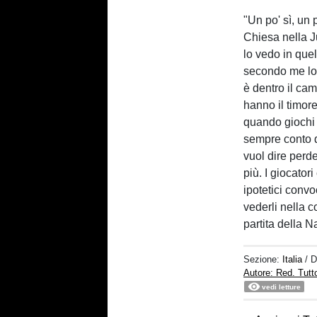
"Un po' sì, un 
Chiesa nella Ju
lo vedo in que
secondo me lo 
è dentro il ca
hanno il timore 
quando giochi e
sempre conto d
vuol dire perde
più. I giocator
ipotetici convo
vederli nella c
partita della N
Sezione:
Italia
/ 
Autore: Red. Tut
vedi letture