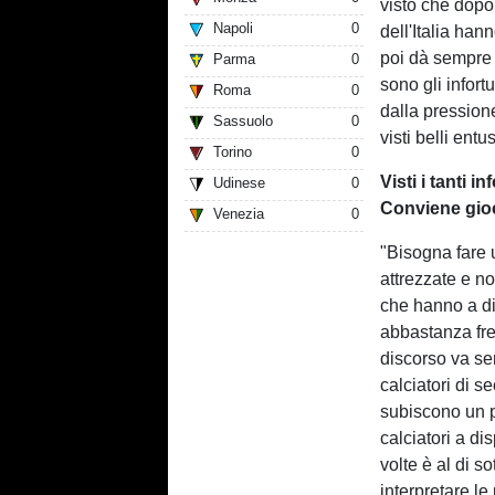
visto che dopo 
Napoli
0
dell'Italia han
poi dà sempre d
Parma
0
sono gli infor
Roma
0
dalla pression
Sassuolo
0
visti belli ent
Torino
0
Visti i tanti 
Udinese
0
Conviene gioc
Venezia
0
"Bisogna fare 
attrezzate e n
che hanno a di
abbastanza fre
discorso va se
calciatori di s
subiscono un p
calciatori a dis
volte è al di so
interpretare le