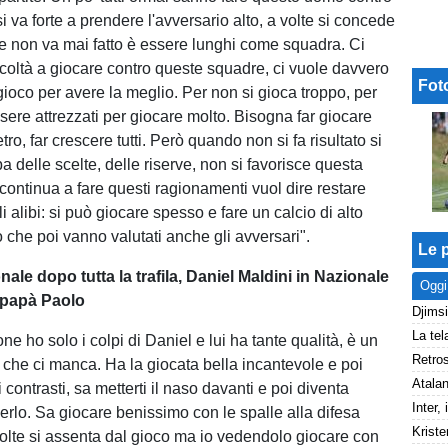
i va forte a prendere l'avversario alto, a volte si concede
 non va mai fatto è essere lunghi come squadra. Ci
ficoltà a giocare contro queste squadre, ci vuole davvero
Fot
 gioco per avere la meglio. Per non si gioca troppo, per
ere attrezzati per giocare molto. Bisogna far giocare
tro, far crescere tutti. Però quando non si fa risultato si
a delle scelte, delle riserve, non si favorisce questa
 continua a fare questi ragionamenti vuol dire restare
li alibi: si può giocare spesso e fare un calcio di alto
ro che poi vanno valutati anche gli avversari".
Le p
ionale dopo tutta la trafila, Daniel Maldini in Nazionale
Oggi
 papà Paolo
one ho solo i colpi di Daniel e lui ha tante qualità, è un
e che ci manca. Ha la giocata bella incantevole e poi
 contrasti, sa metterti il naso davanti e poi diventa
nderlo. Sa giocare benissimo con le spalle alla difesa
Kriste
volte si assenta dal gioco ma io vedendolo giocare con