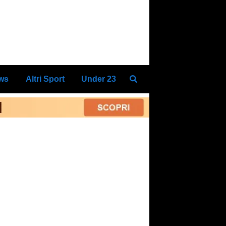
ews
Altri Sport
Under 23