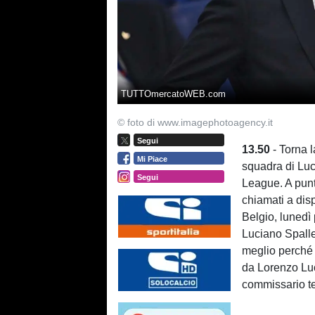
TUTTOmercatoWEB.com
© foto di www.imagephotoagency.it
Segui
13.50
- Torna l
Mi Piace
squadra di Lu
Segui
League. A punt
chiamati a dis
Belgio, lunedì
Luciano Spalle
meglio perché 
da Lorenzo Luc
commissario t